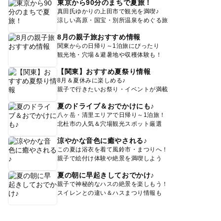
東京から90分のまちで夏旅！
真田氏ゆかりの上田市で観光を満喫♪
涼しい高原・国宝・別所温泉をめぐる旅
8月の親子旅おすすめ情報
関東からの日帰り～1泊旅にぴったり
観光地・穴場＆避暑地や収穫体験も！
【関東】おすすめ夏祭り情報
8月＆夏休みに楽しめる♪
親子で行きたいお祭り・イベントが満載
夏のドライブ＆おでかけにも♪
八ヶ岳・清里エリアで日帰り～1泊旅！
北杜市の人気＆穴場観光スポット厳選
涼やかな音色に癒やされる♪
この夏は浴衣を着て風鈴市・まつりへ！
親子で絵付け体験や絶景を満喫しよう
夏の朝に早起きしておでかけ♪
親子で神秘的なハスの絶景を楽しもう！
スイレンとの違い＆ハスまつり情報も