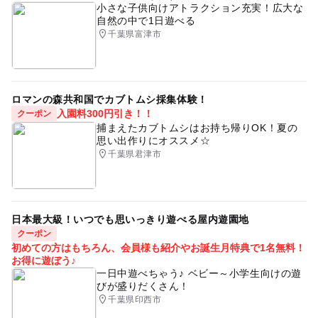
小さな子供向けアトラクション充実！広大な
ゴールデンウィークマルシェ
フェス・マルシェ
自然の中で1日遊べる
千葉県富津市
予約ページ
フードフェス・収穫祭
海のイベント
予約はこちらから
ロマンの森共和国でカブトムシ採集体験！
入園料300円引き！！
クーポン
捕まえたカブトムシはお持ち帰りOK！夏の
思い出作りにオススメ☆
千葉県君津市
日本最大級！いつでも思いっきり遊べる屋内遊園地
クーポン
初めての方はもちろん、会員様も紹介やお誕生月特典で1名無料！
お得に遊ぼう♪
一日中遊べちゃう♪ ベビー～小学生向けの遊
びが盛りだくさん！
千葉県印西市