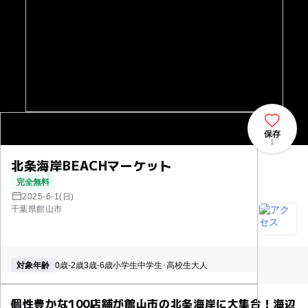
保存
1
北条海岸BEACHマーケット
完全無料
2025-6-1(日)
千葉県館山市
対象年齢
0歳-2歳
3歳-6歳
小学生
中学生･高校生
大人
個性豊かな100店舗が館山市の北条海岸に大集合！海辺