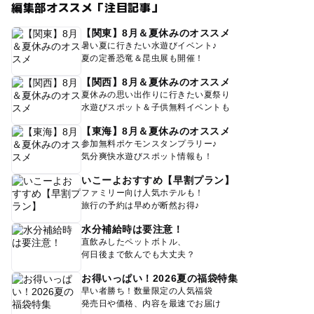
編集部オススメ「注目記事」
【関東】8月＆夏休みのオススメ
暑い夏に行きたい水遊びイベント♪
夏の定番恐竜＆昆虫展も開催！
【関西】8月＆夏休みのオススメ
夏休みの思い出作りに行きたい夏祭り
水遊びスポット＆子供無料イベントも
【東海】8月＆夏休みのオススメ
参加無料ポケモンスタンプラリー♪
気分爽快水遊びスポット情報も！
いこーよおすすめ【早割プラン】
ファミリー向け人気ホテルも！
旅行の予約は早めが断然お得♪
水分補給時は要注意！
直飲みしたペットボトル、
何日後まで飲んでも大丈夫？
お得いっぱい！2026夏の福袋特集
早い者勝ち！数量限定の人気福袋
発売日や価格、内容を最速でお届け