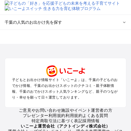
千葉の人気のお出かけ先を探す
千葉のエリアからプール子ども連れのお出かけスポット
を探す
舞浜・幕張・船橋・浦安のプールお出かけ
柏・松戸・野田・取手のプールお出かけ
木更津・君津・富津・袖ヶ浦のプールお出かけ
成田・印西・酒々井のプールお出かけ
館山・南房総のプールお出かけ
子どもとお出かけ情報サイト「いこーよ」は、千葉の子どものお
九十九里・銚子のプールお出かけ
でかけ情報、千葉のお出かけスポットのクチコミ・親子体験情
千葉市・市原のプールお出かけ
報、千葉のおでかけスポット人気ランキングなど、親子のつなが
鴨川・勝浦・御宿のプールお出かけ
り・幸せを願って日々運営しております。
佐倉・四街道・八街のプールお出かけ
ご意見やお問い合わせ
施設やイベント運営者の方
プレゼンター利用規約
利用規約
よくある質問
千葉の定番お出かけスポット
特定商取引法に基づく表記
採用情報
千葉の遊園地
いこーよ運営会社（アクトインディ株式会社）