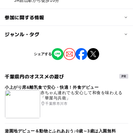
JR館山駅から徒歩10分
参加に関する情報
定員
ジャンル・タグ
8000人
ジャンル
シェアする
対象年齢
自然体験
ショッピング・グルメ
0歳･1歳･2歳の赤ちゃん(乳児･幼児)
ものづくり・学び体験
3歳･4歳･5歳･6歳(幼児)
小学生
中学生･高校生
大人
千葉県内のオススメの遊び
予約/応募
小上がり席&離乳食で安心・快適！外食デビュー
タグ
赤ちゃん連れでも安心して和食を味わえる
予約不要
「華屋与兵衛」
マルシェ
ハンドメイド
グルメ
キッチンカー
千葉県市川市
マーケット
館山
駐車場無料
ファミリー
注意・制限事項
海岸線一体に無料駐車場がありますが、イオンタウン館山
GW(ゴールデンウィーク)
に駐車の場合は、同施設でのお買い物をお願いいたしま
ゴールデンウィーク子供イベント
遊園地デビュー＆動物とふれあおう♪0歳～3歳は入園無料
す。