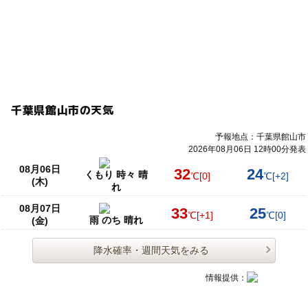
千葉県館山市の天気
予報地点：千葉県館山市
2026年08月06日 12時00分発表
08月06日
32
24
くもり 時々 晴
℃
[0]
℃
[+2]
(木)
れ
08月07日
33
25
℃
[+1]
℃
[0]
雨 のち 晴れ
(金)
降水確率・週間天気をみる
情報提供：