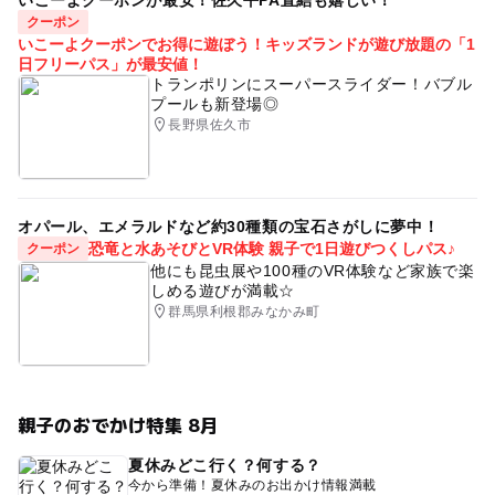
クーポン
いこーよクーポンでお得に遊ぼう！キッズランドが遊び放題の「1
日フリーパス」が最安値！
トランポリンにスーパースライダー！バブル
プールも新登場◎
長野県佐久市
オパール、エメラルドなど約30種類の宝石さがしに夢中！
恐竜と水あそびとVR体験 親子で1日遊びつくしパス♪
クーポン
他にも昆虫展や100種のVR体験など家族で楽
しめる遊びが満載☆
群馬県利根郡みなかみ町
親子のおでかけ特集 8月
夏休みどこ行く？何する？
今から準備！夏休みのお出かけ情報満載