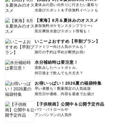
夏休みの思い出作りに行きたい夏祭り
水遊びスポット＆子供無料イベントも
【東海】8月＆夏休みのオススメ
参加無料ポケモンスタンプラリー♪
気分爽快水遊びスポット情報も！
いこーよおすすめ【早割プラン】
ファミリー向け人気ホテルも！
旅行の予約は早めが断然お得♪
水分補給時は要注意！
直飲みしたペットボトル、
何日後まで飲んでも大丈夫？
お得いっぱい！2026夏の福袋特集
早い者勝ち！数量限定の人気福袋
発売日や価格、内容を最速でお届け
【子供映画】公開中＆公開予定作品
パウ・パトロールや
アンパンマンの人気作