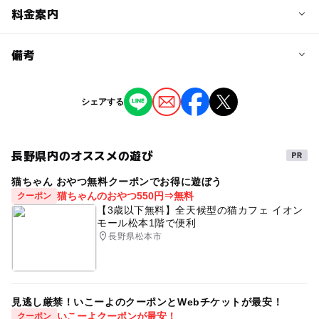
予約/応募
料金案内
問い合わせ先に直接ご確認ください。
料金について
備考
有料観覧席あり
※掲載の情報は天候や主催者側の都合などにより変更にな
シェアする
ることがあります。
情報提供：イベントバンク
長野県内のオススメの遊び
猫ちゃん おやつ無料クーポンでお得に遊ぼう
猫ちゃんのおやつ550円⇒無料
クーポン
【3歳以下無料】全天候型の猫カフェ イオン
モール松本1階で便利
長野県松本市
見逃し厳禁！いこーよのクーポンとWebチケットが最安！
いこーよクーポンが最安！
クーポン