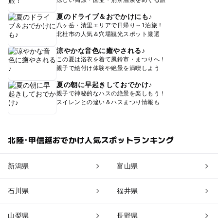
涼しい高原・国宝・別所温泉をめぐる旅
夏のドライブ＆おでかけにも♪
八ヶ岳・清里エリアで日帰り～1泊旅！
北杜市の人気＆穴場観光スポット厳選
涼やかな音色に癒やされる♪
この夏は浴衣を着て風鈴市・まつりへ！
親子で絵付け体験や絶景を満喫しよう
夏の朝に早起きしておでかけ♪
親子で神秘的なハスの絶景を楽しもう！
スイレンとの違い＆ハスまつり情報も
北陸･甲信越おでかけ人気スポットランキング
新潟県
富山県
石川県
福井県
山梨県
長野県