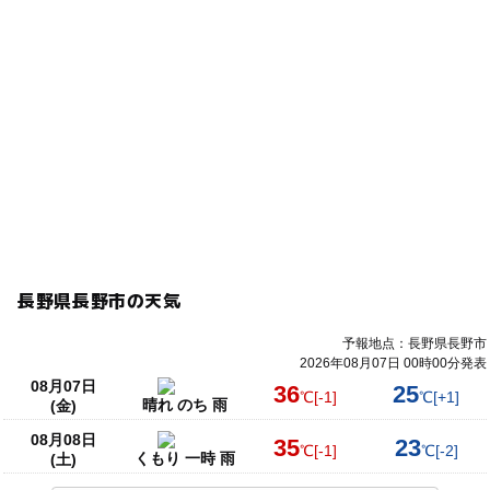
長野県長野市の天気
予報地点：長野県長野市
2026年08月07日 00時00分発表
08月07日
36
25
℃
[-1]
℃
[+1]
晴れ のち 雨
(金)
08月08日
35
23
℃
[-1]
℃
[-2]
くもり 一時 雨
(土)