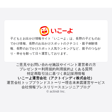
長野のエリアからプール子ども連れのお出かけスポット
を探す
軽井沢・万座・嬬恋・北軽井沢のプールお出かけ
松本・上高地・諏訪・乗鞍・美ヶ原のプールお出かけ
長野・戸隠・小布施のプールお出かけ
上田・佐久・小諸・別所のプールお出かけ
伊那・駒ヶ根・飯田・昼神（伊那路）のプールお出かけ
子どもとお出かけ情報サイト「いこーよ」は、長野の子どものお
蓼科・白樺湖・車山・女神湖・姫木平のプールお出かけ
でかけ情報、長野のお出かけスポットのクチコミ・親子体験情
安曇野・大町のプールお出かけ
報、長野のおでかけスポット人気ランキングなど、親子のつなが
白馬・小谷のプールお出かけ
り・幸せを願って日々運営しております。
八ヶ岳・野辺山・富士見・原村・小海線沿線のプールお出かけ
木曽路・木曽周辺のプールお出かけ
ご意見やお問い合わせ
施設やイベント運営者の方
プレゼンター利用規約
利用規約
よくある質問
野沢・志賀高原周辺のプールお出かけ
特定商取引法に基づく表記
採用情報
飯山・斑尾・信濃町・黒姫のプールお出かけ
いこーよ運営会社（アクトインディ株式会社）
千曲・戸倉上山田のプールお出かけ
運営会社トップ
ブランドストーリー
理念
未来図
運営サービス
会社情報
プレスリリース
エンジニアブログ
須坂・菅平高原・峰の原高原のプールお出かけ
© actindi Inc.
長野の定番お出かけスポット
長野の遊園地
長野の動物園