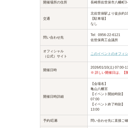
開催場所の住所
長崎県佐世保市八幡町3-
北佐世保駅より徒歩約1
交通
【駐車場】
なし
Tel:
0956-22-6121
問い合わせ先
佐世保商工会議所
オフィシャル
このイベントのオフィ
（公式）サイト
2026/01/10(土) 07:00-1
開催日時
※ 詳しい開催日は、【
【会場名】
亀山八幡宮
【イベント開始時刻】
開催日時詳細
07:00
【イベント終了時刻】
13:00
予約/応募
問い合わせ先に直接ご