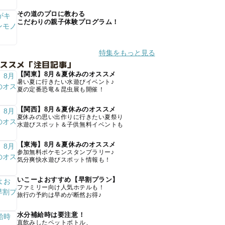
その道のプロに教わる
こだわりの親子体験プログラム！
特集をもっと見る
オススメ「注目記事」
【関東】8月＆夏休みのオススメ
暑い夏に行きたい水遊びイベント♪
夏の定番恐竜＆昆虫展も開催！
【関西】8月＆夏休みのオススメ
夏休みの思い出作りに行きたい夏祭り
水遊びスポット＆子供無料イベントも
【東海】8月＆夏休みのオススメ
参加無料ポケモンスタンプラリー♪
気分爽快水遊びスポット情報も！
いこーよおすすめ【早割プラン】
ファミリー向け人気ホテルも！
旅行の予約は早めが断然お得♪
水分補給時は要注意！
直飲みしたペットボトル、