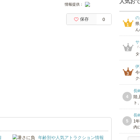
人気おで
情報提供：
の
保存
0
県
1
ん
サ
「
2
タ
伊
今
3
ク
長
4
陸
ト
長崎
5
1
内に
情
年齢別や人気アトラクション情報