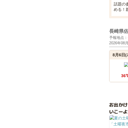
話題の
める！
長崎県
予報地点：
2026年08
8月6日(
36
お出か
いこーよ