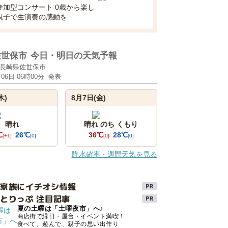
参加型コンサート 0歳から楽し
親子で生演奏の感動を
佐世保市
今日・明日の天気予報
長崎県佐世保市
月06日 06時00分
発表
木)
8月7日(金)
晴れ
晴れ のち くもり
℃
26℃
36℃
28℃
[+1]
[0]
[0]
[0]
降水確率・週間天気を見る
け家族にイチオシ情報
とりっぷ 注目記事
夏の土曜は「土曜夜市」へ♪
商店街で縁日・屋台・イベント満喫！
食べて、遊んで、親子の思い出作り