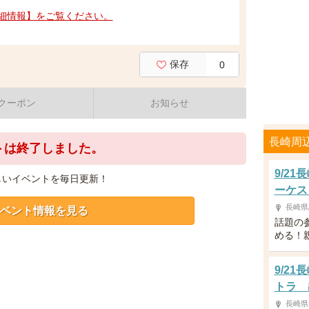
細情報】をご覧ください。
保存
0
クーポン
お知らせ
長崎周
トは終了しました。
9/2
しいイベントを毎日更新！
ーケス
長崎県
ベント情報を見る
話題の
める！
9/2
トラ 
長崎県