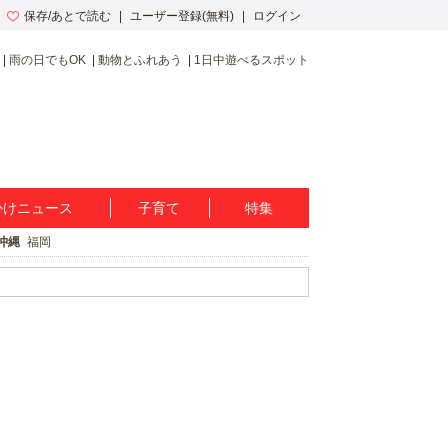
保存/あとで読む
ユーザー登録(無料)
ログイン
雨の日でもOK
動物とふれあう
1日中遊べるスポット
かけニュース
子育て
特集
沖縄
福岡