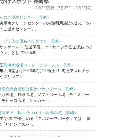
かけスポット 長崎県
8月3日更新（7月27日～8月2日分）
んのこ温水センター（長崎）
央県南クリーンセンターの余熱利用施設である「の
のこ温水センター」。 ...
ープラ佐世保あそびタウン（長崎）
サンゲームス 佐世保店」は「サープラ佐世保あそび
ウン」として2024年...
王島海水浴場コスタ・デル・ソル（長崎）
年の海開きは2026年7月11日(土)！ 海上アスレチッ
やマリンアク...
崎県立総合運動公園わいわいプール（長崎）
上競技場、野球広場、ソフトボール場、テニスコー
、チビッコ広場、サッカー...
温泉 Ark Land Spa (旧：島風の湯)（長崎）
年中“水着”で楽しめる「スパテーマパーク」では、 屋
「リビングスパ...