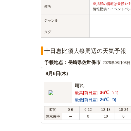
※掲載の情報は天候や
備考
情報提供：イベントバ
ジャンル
タグ
十日恵比須大祭周辺の天気予報
予報地点：長崎県佐世保市
2026年08月06
8月6日(木)
晴れ
36℃
最高[前日差]
[+1]
26℃
最低[前日差]
[0]
時間
0-6
6-12
12-18
18-24
降水確率
---
0
10
0