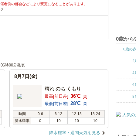
主催者側の都合などにより変更になることがあります。
ンク
0歳から
0歳の
2
日 06時00分発表
4
8月7日(金)
6
晴れ のち くもり
36℃
最高[前日差]
[0]
8
28℃
最低[前日差]
[0]
時間
0-6
6-12
12-18
18-24
降水確率
0
10
10
10
降水確率・週間天気を見る