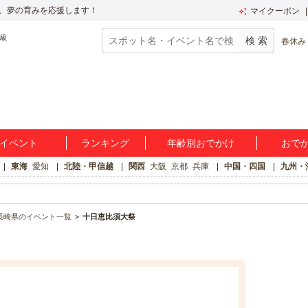
、夢の育みを応援します！
マイクーポン
春休み
イベント
ランキング
年齢別おでかけ
おで
東海
愛知
北陸・甲信越
関西
大阪
京都
兵庫
中国・四国
九州・
長崎県のイベント一覧
十日恵比須大祭