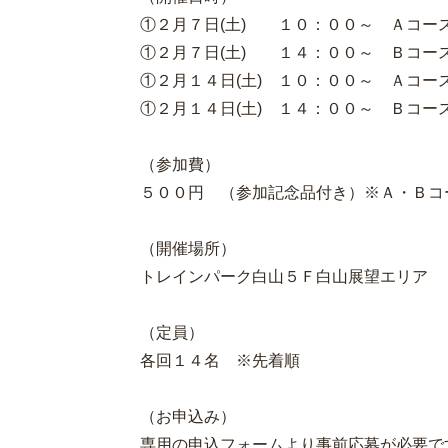
①２月７日(土) １０：００～ Ａコー
①２月７日(土) １４：００～ Ｂコー
①２月１４日(土) １０：００～ Ａコー
①２月１４日(土) １４：００～ Ｂコー
（参加費）
５００円 （参加記念品付き）※Ａ・Ｂコ
（開催場所）
トレインパーク白山５Ｆ白山展望エリア
（定員）
各回１４名 ※先着順
（お申込み）
専用の申込フォームより事前応募が必要で