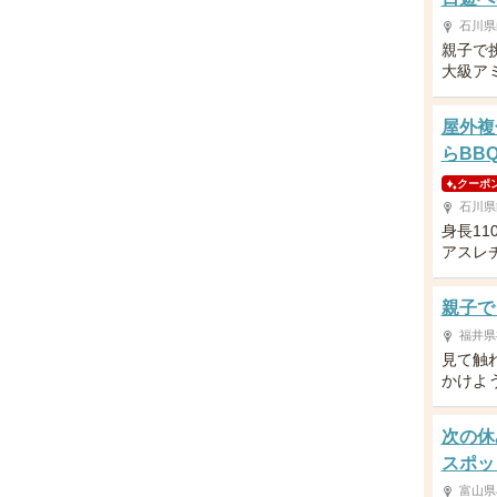
石川県
親子で
大級ア
屋外複
らBBQ
クーポ
石川県
身長11
アスレ
親子で
福井県
見て触
かけよう
次の休
スポッ
富山県