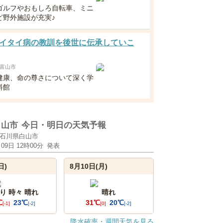
ゴルフやおもしろ自転車、ミニ
ど野外施設が充実♪
イタイ病の教訓を後世に伝承していこ
富山市
健康、命の尊さについて深く学
料館
白山市
今日・明日の天気予報
石川県白山市
月09日 12時00分
発表
日)
8月10日(月)
り 時々 晴れ
晴れ
℃
23℃
31℃
20℃
[-1]
[-2]
[0]
[-2]
降水確率・週間天気を見る