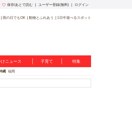
保存/あとで読む
ユーザー登録(無料)
ログイン
雨の日でもOK
動物とふれあう
1日中遊べるスポット
かけニュース
子育て
特集
沖縄
福岡