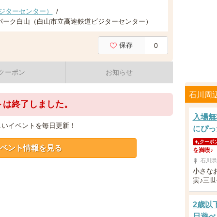
ジターセンター）
/
パーク白山（白山市立高速鉄道ビジターセンター）
保存
0
クーポン
お知らせ
石川周
トは終了しました。
入場無
しいイベントを毎日更新！
にぴっ
クーポ
ベント情報を見る
を満喫♪
石川県
小さな
実♪三
2歳以
日遊べ