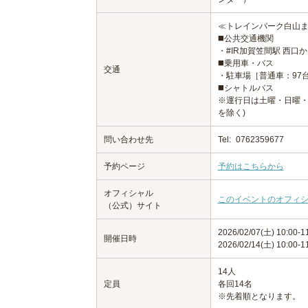
≪トレインパーク白山
◼️公共交通機関
・#IR加賀笠間駅 西口
◼️乗用車・バス
交通
・駐車場［普通車：97
◼️シャトルバス
※運行日は土曜・日曜・
を除く)
問い合わせ先
Tel:
0762359677
予約ページ
予約はこちらから
オフィシャル
このイベントのオフィ
（公式）サイト
2026/02/07(土) 10:00-1
開催日時
2026/02/14(土) 10:00-1
14人
定員
各回14名
※先着順となります。