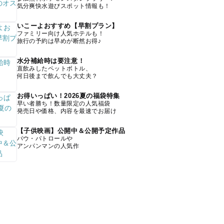
気分爽快水遊びスポット情報も！
いこーよおすすめ【早割プラン】
ファミリー向け人気ホテルも！
旅行の予約は早めが断然お得♪
水分補給時は要注意！
直飲みしたペットボトル、
何日後まで飲んでも大丈夫？
お得いっぱい！2026夏の福袋特集
早い者勝ち！数量限定の人気福袋
発売日や価格、内容を最速でお届け
【子供映画】公開中＆公開予定作品
パウ・パトロールや
アンパンマンの人気作