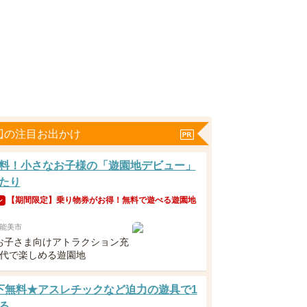
辺の注目お出かけ
料！小さなお子様の「遊園地デビュー」
たり
【期間限定】乗り物券がお得！無料で遊べる遊園地
ン
能美市
お子さま向けアトラクション充
世代で楽しめる遊園地
下無料★アスレチックなど迫力の遊具で1
る