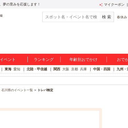
、夢の育みを応援します！
マイクーポン
春休み
イベント
ランキング
年齢別おでかけ
おで
東海
愛知
北陸・甲信越
関西
大阪
京都
兵庫
中国・四国
九州・
石川県のイベント一覧
トレパ検定