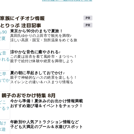
け家族にイチオシ情報
とりっぷ 注目記事
東京から90分のまちで夏旅！
真田氏ゆかりの上田市で観光を満喫♪
涼しい高原・国宝・別所温泉をめぐる旅
涼やかな音色に癒やされる♪
この夏は浴衣を着て風鈴市・まつりへ！
親子で絵付け体験や絶景を満喫しよう
夏の朝に早起きしておでかけ♪
親子で神秘的なハスの絶景を楽しもう！
スイレンとの違い＆ハスまつり情報も
 親子のおでかけ特集 8月
今から準備！夏休みのお出かけ情報満載
おすすめ遊び場＆イベントをチェック！
年齢別や人気アトラクション情報など
子ども大満足のプール＆水遊びスポット