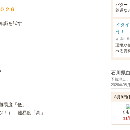
パター
０２６
鉄道な
知識を試す
イタイ
う！
富山県
環境や
べる資
た
石川県
予報地点：
2026年08
8月9日(
難易度「低」
くも
ジ！） 難易度「高」
31