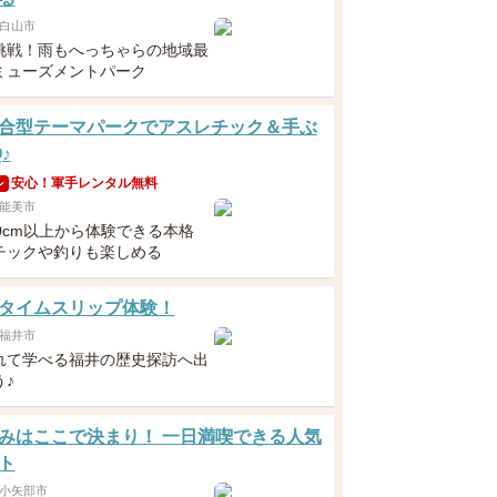
白山市
挑戦！雨もへっちゃらの地域最
ミューズメントパーク
合型テーマパークでアスレチック＆手ぶ
♪
安心！軍手レンタル無料
ン
能美市
0cm以上から体験できる本格
チックや釣りも楽しめる
タイムスリップ体験！
福井市
れて学べる福井の歴史探訪へ出
♪
みはここで決まり！ 一日満喫できる人気
ト
小矢部市