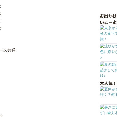
ス
ス
お出か
ス
いこーよ
ス
ース共通
大人気！
す。