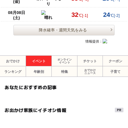
(金)
り
08月08日
32
24
℃
[-1]
℃
[-2]
晴れ
(土)
降水確率・週間天気をみる
情報提供：
オンライン
おでかけ
イベント
チケット
クーポン
イベント
おでかけ
ランキング
年齢別
特集
子育て
ニュース
あなたにおすすめの記事
お出かけ家族にイチオシ情報