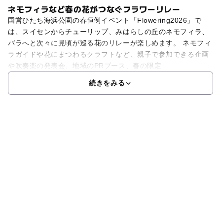
ネモフィラなど春の花がつなぐフラワーリレー
国営ひたち海浜公園の春恒例イベント「Flowering2026」で
は、スイセンからチューリップ、みはらしの丘のネモフィラ、
バラへと次々に見頃が巡る花のリレーが楽しめます。 ネモフィ
ラガイドや花にまつわるクラフトなど、親子で参加できる企画
や吹奏楽の発表会、地域のPRブース、春の限定
続きをみる