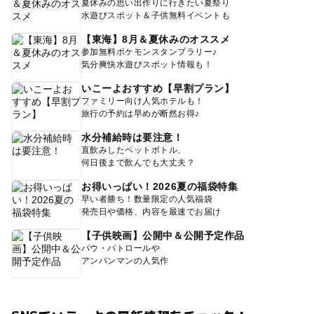
夏休みの思い出作りに行きたい夏祭り
水遊びスポット＆子供無料イベントも
【東海】8月＆夏休みのオススメ
参加無料ポケモンスタンプラリー♪
気分爽快水遊びスポット情報も！
いこーよおすすめ【早割プラン】
ファミリー向け人気ホテルも！
旅行の予約は早めが断然お得♪
水分補給時は要注意！
直飲みしたペットボトル、
何日後まで飲んでも大丈夫？
お得いっぱい！2026夏の福袋特集
早い者勝ち！数量限定の人気福袋
発売日や価格、内容を最速でお届け
【子供映画】公開中＆公開予定作品
パウ・パトロールや
アンパンマンの人気作