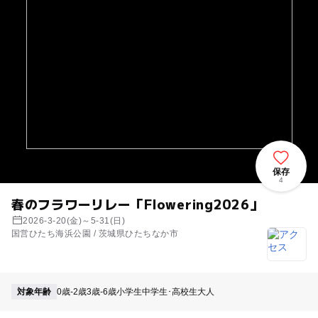
保存
4
春のフラワーリレー「Flowering2026」
2026-3-20(金)～5-31(日)
国営ひたち海浜公園 / 茨城県ひたちなか市
対象年齢
0歳-2歳
3歳-6歳
小学生
中学生･高校生
大人