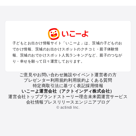
を探す
柏・松戸・野田・取手のプールお出かけ
つくば・守谷・牛久のプールお出かけ
水戸・笠間のプールお出かけ
久喜・行田・加須・羽生のプールお出かけ
土浦・霞ヶ浦・鹿島・潮来のプールお出かけ
子どもとお出かけ情報サイト「いこーよ」は、茨城の子どものお
大洗・ひたちなかのプールお出かけ
でかけ情報、茨城のお出かけスポットのクチコミ・親子体験情
熊谷・太田・足利・古河のプールお出かけ
報、茨城のおでかけスポット人気ランキングなど、親子のつなが
日立・北茨城・奥久慈のプールお出かけ
り・幸せを願って日々運営しております。
常総・結城・桜川・境のプールお出かけ
ご意見やお問い合わせ
施設やイベント運営者の方
プレゼンター利用規約
利用規約
よくある質問
茨城の定番お出かけスポット
特定商取引法に基づく表記
採用情報
茨城の遊園地
いこーよ運営会社（アクトインディ株式会社）
運営会社トップ
ブランドストーリー
理念
未来図
運営サービス
茨城の動物園
会社情報
プレスリリース
エンジニアブログ
茨城のバーベキュー
© actindi Inc.
茨城の釣り
茨城の牧場
茨城のプール
茨城のアスレチック