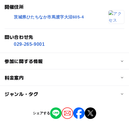
開催住所
茨城県ひたちなか市馬渡字大沼605-4
問い合わせ先
029-265-9001
参加に関する情報
対象年齢
料金案内
0歳･1歳･2歳の赤ちゃん(乳児･幼児)
3歳･4歳･5歳･6歳(幼児)
小学生
中学生･高校生
大人
子供の料金詳細
ジャンル・タグ
中学生以下は入園無料です。大人は450円、65歳以上は21
予約/応募
0円で、4月3日ー5月6日は季節料金350円が加算されま
ジャンル
シェアする
予約不要
す。駐車料金は別途必要です。
芸術鑑賞・自然観賞
季節のイベント