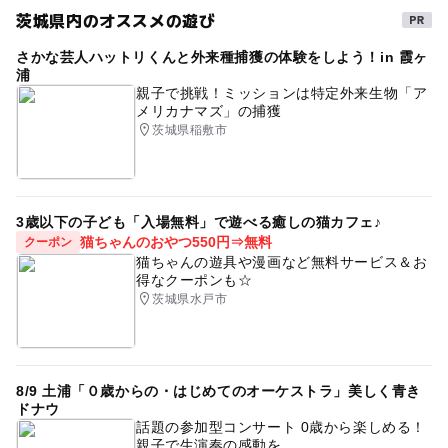
注意・制限事項
茨城県内のオススメの遊び
タグ
※この記事はプレスリリースをもとに「いこーよ」が作成
しています。
さかな芸人ハットリくんと外来種捕獲の体験をしよう！in 霞ヶ
ネモフィラ
チューリップ
バラ
※掲載内容はプレスリリース発表時のものです。
浦
親子で挑戦！ミッションは特定外来生物「ア
※イベントの内容は予告なく変更になる場合があります。
メリカナマズ」の捕獲
公式情報を確認してお出かけください。
茨城県稲敷市
3歳以下の子ども「入場無料」で遊べる癒しの猫カフェ♪
猫ちゃんのおやつ550円⇒無料
クーポン
猫ちゃんの遊具や漫画など無料サービス＆お
得なクーポンも☆
茨城県水戸市
8/9 土浦「０歳からの・はじめてのオーケストラ」美しく青き
ドナウ
話題の参加型コンサート 0歳から楽しめる！
親子で生演奏の感動を