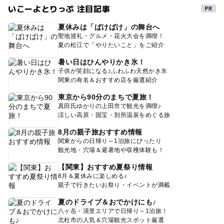
いこーよとりっぷ 注目記事
夏休みは「ばけばけ」の舞台へ
聖地巡礼・グルメ・花火大会を満喫！
夏の松江で「やりたいこと」をご紹介
暑い日はひんやりかき氷！
子供が笑顔になる♪ふわふわ天然かき氷
関東の有名＆おすすめ店を厳選紹介
東京から90分のまちで夏旅！
真田氏ゆかりの上田市で観光を満喫♪
涼しい高原・国宝・別所温泉をめぐる旅
8月の親子旅おすすめ情報
関東からの日帰り～1泊旅にぴったり
観光地・穴場＆避暑地や収穫体験も！
【関東】おすすめ夏祭り情報
8月＆夏休みに楽しめる♪
親子で行きたいお祭り・イベントが満載
夏のドライブ＆おでかけにも♪
八ヶ岳・清里エリアで日帰り～1泊旅！
北杜市の人気＆穴場観光スポット厳選