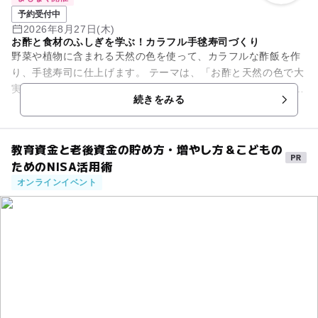
予約受付中
2026年8月27日(木)
お酢と食材のふしぎを学ぶ！カラフル手毬寿司づくり
野菜や植物に含まれる天然の色を使って、カラフルな酢飯を作
り、手毬寿司に仕上げます。 テーマは、「お酢と天然の色で大
実験！食材に隠された科学のヒミツ」。 紅芯大根、大葉、抹
続きをみる
茶、玉ねぎの...
教育資金と老後資金の貯め方・増やし方＆こどもの
ためのNISA活用術
オンラインイベント