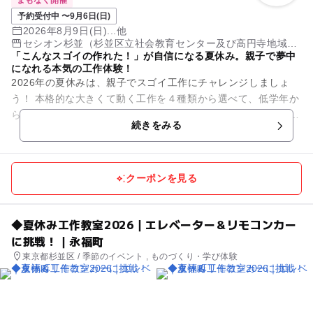
まもなく開催
予約受付中 〜9月6日(日)
2026年8月9日(日)...他
セシオン杉並（杉並区立社会教育センター及び高円寺地域区
「こんなスゴイの作れた！」が自信になる夏休み。親子で夢中
民センター複合施設）
になれる本気の工作体験！
2026年の夏休みは、親子でスゴイ工作にチャレンジしましょ
う！ 本格的な大きくて動く工作を４種類から選べて、低学年か
ら高学年までの自由研究にも最適です！ 未就学のお子様も親子
続きをみる
さまで一...
クーポンを見る
◆夏休み工作教室2026｜エレベーター＆リモコンカー
に挑戦！｜永福町
東京都杉並区 / 季節のイベント , ものづくり・学び体験