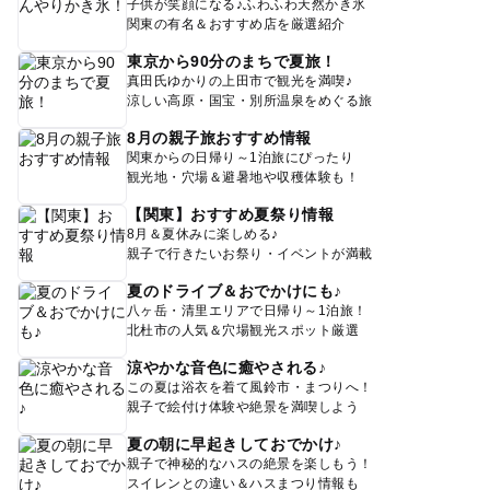
子供が笑顔になる♪ふわふわ天然かき氷
関東の有名＆おすすめ店を厳選紹介
東京から90分のまちで夏旅！
真田氏ゆかりの上田市で観光を満喫♪
涼しい高原・国宝・別所温泉をめぐる旅
8月の親子旅おすすめ情報
関東からの日帰り～1泊旅にぴったり
観光地・穴場＆避暑地や収穫体験も！
【関東】おすすめ夏祭り情報
8月＆夏休みに楽しめる♪
親子で行きたいお祭り・イベントが満載
夏のドライブ＆おでかけにも♪
八ヶ岳・清里エリアで日帰り～1泊旅！
北杜市の人気＆穴場観光スポット厳選
涼やかな音色に癒やされる♪
この夏は浴衣を着て風鈴市・まつりへ！
親子で絵付け体験や絶景を満喫しよう
夏の朝に早起きしておでかけ♪
親子で神秘的なハスの絶景を楽しもう！
スイレンとの違い＆ハスまつり情報も