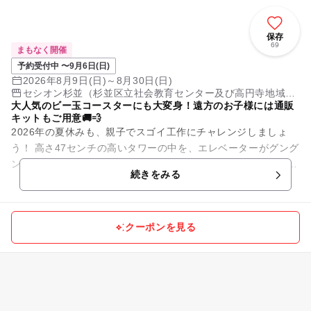
保存
69
まもなく開催
予約受付中 〜9月6日(日)
2026年8月9日(日)～8月30日(日)
セシオン杉並（杉並区立社会教育センター及び高円寺地域区
大人気のビー玉コースターにも大変身！遠方のお子様には通販
民センター複合施設）
キットもご用意🚚💨
2026年の夏休みも、親子でスゴイ工作にチャレンジしましょ
う！ 高さ47センチの高いタワーの中を、エレベーターがグング
ン動く本格的な工作を一緒に作ります。 真っ白なタワーの壁を
続きをみる
カラフ...
クーポンを見る