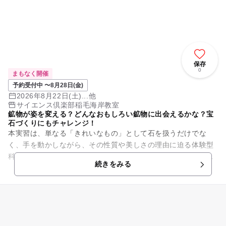
保存
0
まもなく開催
予約受付中 〜8月28日(金)
2026年8月22日(土)...他
サイエンス倶楽部稲毛海岸教室
鉱物が姿を変える？どんなおもしろい鉱物に出会えるかな？宝
石づくりにもチャレンジ！
本実習は、単なる「きれいなもの」として石を扱うだけでな
く、手を動かしながら、その性質や美しさの理由に迫る体験型
科学実習です。研磨実習では、原石を少しずつ磨き上げ、自分
続きをみる
だけの宝石へと仕上げていく過...