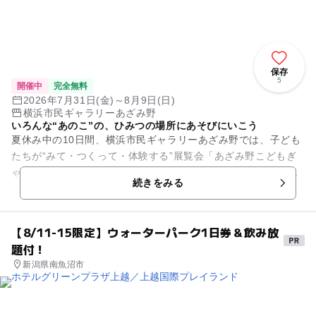
保存
5
開催中
完全無料
2026年7月31日(金)～8月9日(日)
横浜市民ギャラリーあざみ野
いろんな“あのこ”の、ひみつの場所にあそびにいこう
夏休み中の10日間、横浜市民ギャラリーあざみ野では、子ども
たちが“みて・つくって・体験する”展覧会「あざみ野こどもぎ
ゃらりぃ」を開催します。小さな子どもからおとなまで、アー
続きをみる
ティストの作品にふれな...
【8/11-15限定】ウォーターパーク1日券＆飲み放
題付！
新潟県南魚沼市