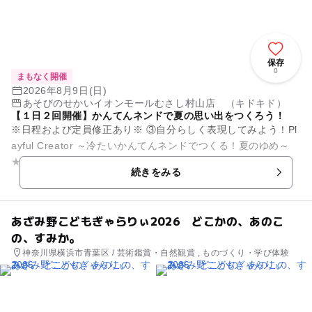
保存
0
まもなく開催
2026年8月9日(日)
あそびのせかいイオンモールむさし村山店 （キドキド）
【１日２回開催】かんてんネンドで夏の思い出をつくろう！
※日程および定員修正あり※ ③自分らしく表現してみよう！Pl
ayful Creator ～冷たいかんてんネンドでつくる！夏のゆめ～
★開催日：7/25(土)、8/9(日) ※8/2は...
続きをみる
あざみ野こどもぎゃらりぃ2026 どこかの、あのこ
の、すみか。
神奈川県横浜市青葉区 / 芸術鑑賞・自然観賞 , ものづくり・学び体験