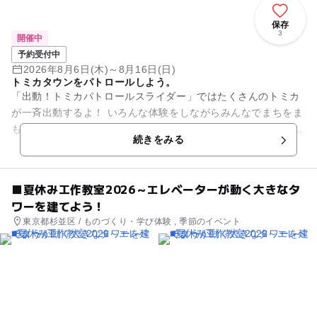
保存
3
開催中
予約受付中
2026年8月6日(木)～8月16日(日)
トミカタウンをパトロールしよう。
「出動！トミカパトロールスライダー」ではたくさんのトミカ
が一斉出動するよ！ いろんな体験をしながらみんなでまちをま
もろう！ トミカ巨大ジオラマやトミカバリエーションで自分の
続きをみる
好きなトミカを探し...
■夏休み工作教室2026～エレベーターが動く大きなタ
ワーを建てよう！
東京都杉並区 / ものづくり・学び体験 , 季節のイベント