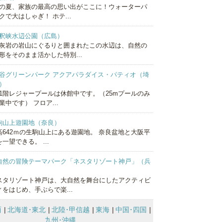
の夏、家族の最高の思い出がここに！ウォーターパ
クで大はしゃぎ！ ホテ...
釈峡水辺公園（広島）
灰岩の岩山にぐるりと囲まれたこの水辺は、自然の
形をそのまま活かした特別...
谷グリーンパーク アクアパラダイス・パティオ（埼
）
1階レジャープールは休館中です。（25mプールのみ
業中です） フロア...
駒山上遊園地（奈良）
高642ｍの生駒山上にある遊園地。 奈良盆地と大阪平
一望できる。 ...
自然の冒険テーマパーク「ネスタリゾート神戸」（兵
）
スタリゾート神戸は、大自然を舞台にしたアクティビ
ィをはじめ、手ぶらで楽...
西
北海道･東北
北陸･甲信越
東海
中国･四国
九州･沖縄