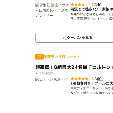
4件
4.0
清流まで徒歩1分！家族
高知の豊かな自然と清流。そして、子ど
然。清流 汗見川のほとり。
な...
クーポンを見る
千葉県の注目スポット
PR
超豪華！8組最大24名様「ヒルトン
千葉県浦安市
6件
4.8
1泊朝食付き！プールに
東京ディズニーリゾート®の