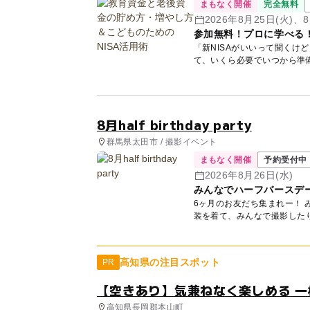
まもなく開催
完全無料
2026年8月25日(火)、8
参加無料！プロに学べる
「新NISAがいいって聞くけ
て、いくら必要でいつから準
講師...
8月half birthday party
群馬県太田市 / 撮影イベント
まもなく開催
予約受付中
2026年8月26日(水)
みんなでハーフバースデー
6ヶ月のお友だち集まれー！ みんなと一緒にハーフバースデーをお祝いしよう🎂💕 天使の衣
装を着て、みんなで撮影したり
高知県の注目スポット
PR
【空きあり】気兼ねなく楽しめる 一
高知県長岡郡本山町