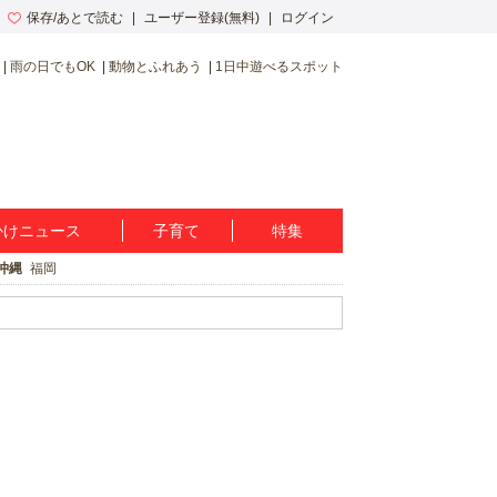
保存/あとで読む
ユーザー登録(無料)
ログイン
雨の日でもOK
動物とふれあう
1日中遊べるスポット
かけニュース
子育て
特集
沖縄
福岡