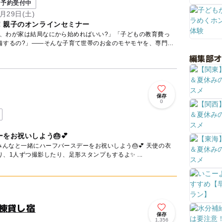
予約受付中
月29日(土)
！親子のオンラインセミナー
ど、わが家は結局なにから始めればいい?」「子どもの教育費っ
備するの?」——そんな子育て世帯のお金のモヤモヤを、専門の
編集部
保存
0
をお祝いしよう🎂💕
、1人ずつ撮影したり、足形スタンプもするよ✨ ...
棟貸し宿
保存
1,356