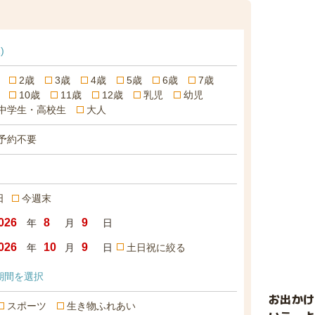
)
2歳
3歳
4歳
5歳
6歳
7歳
10歳
11歳
12歳
乳児
幼児
中学生・高校生
大人
予約不要
日
今週末
年
月
日
年
月
日
土日祝に絞る
期間を選択
お出か
スポーツ
生き物ふれあい