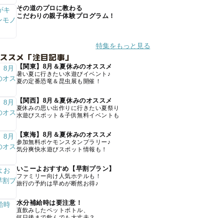
その道のプロに教わる
こだわりの親子体験プログラム！
特集をもっと見る
オススメ「注目記事」
【関東】8月＆夏休みのオススメ
暑い夏に行きたい水遊びイベント♪
夏の定番恐竜＆昆虫展も開催！
【関西】8月＆夏休みのオススメ
夏休みの思い出作りに行きたい夏祭り
水遊びスポット＆子供無料イベントも
【東海】8月＆夏休みのオススメ
参加無料ポケモンスタンプラリー♪
気分爽快水遊びスポット情報も！
いこーよおすすめ【早割プラン】
ファミリー向け人気ホテルも！
旅行の予約は早めが断然お得♪
水分補給時は要注意！
直飲みしたペットボトル、
何日後まで飲んでも大丈夫？