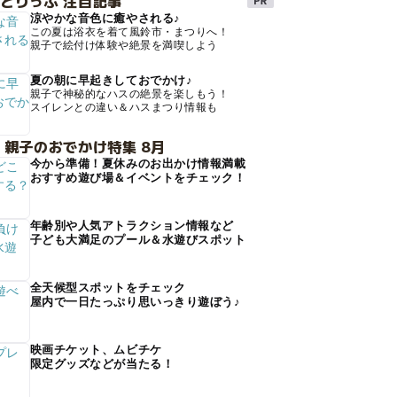
とりっぷ 注目記事
涼やかな音色に癒やされる♪
この夏は浴衣を着て風鈴市・まつりへ！
親子で絵付け体験や絶景を満喫しよう
夏の朝に早起きしておでかけ♪
親子で神秘的なハスの絶景を楽しもう！
スイレンとの違い＆ハスまつり情報も
 親子のおでかけ特集 8月
今から準備！夏休みのお出かけ情報満載
おすすめ遊び場＆イベントをチェック！
年齢別や人気アトラクション情報など
子ども大満足のプール＆水遊びスポット
全天候型スポットをチェック
屋内で一日たっぷり思いっきり遊ぼう♪
映画チケット、ムビチケ
限定グッズなどが当たる！