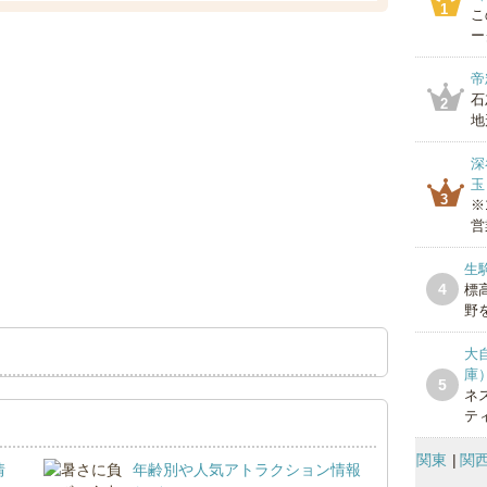
1
こ
ー
帝
石
2
地
深
玉
3
※
営
生
4
標
野を
大
庫
5
ネ
テ
関東
関
情
年齢別や人気アトラクション情報