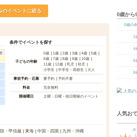
みのイベントに絞る
0歳から
0歳の
2
条件でイベントを探す
4
»
0歳
1歳
2歳
3歳
4歳
5歳
6歳
7歳
8歳
9歳
10歳
6
子どもの年齢
11歳
12歳
乳児
幼児
小学生
中学生・高校生
大人
8
事前予約・応募
要予約
予約不要
料金
完全無料
開催曜日
土曜・日曜・祝日開催のイベント
人気おで
ホ
陸・甲信越
東海
中国・四国
九州・沖縄
（