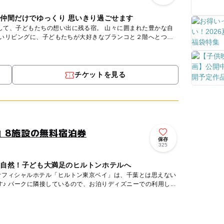
や仲間だけでゆっくり 思いきり過ごせます
もたちの想い出に残る宿。 山々に囲まれた豊かな自
広いリビングに、子どもたちが大好きなブランコと２階へとつ
チケットを見る
」8施設の無料宿泊券
保存
325
大自然！子ども大満足のヒルトンホテルへ
オフィシャルホテル「ヒルトン東京ベイ」は、千葉とは思えない
リゾート感たっぷりホテルです♪ パークに隣接しているので、お泊りディズニーでの利用し...