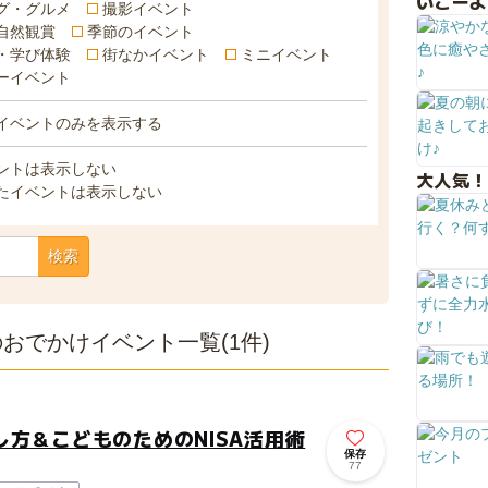
いこーよ
グ・グルメ
撮影イベント
自然観賞
季節のイベント
・学び体験
街なかイベント
ミニイベント
ーイベント
イベントのみを表示する
ントは表示しない
大人気！
たイベントは表示しない
検索
おでかけイベント一覧(1件)
方＆こどものためのNISA活用術
保存
77