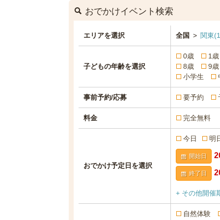
おでかけイベント検索
エリアを選択
全国
>
関東
(1
0歳
1歳
子どもの年齢を選択
8歳
9歳
小学生
事前予約/応募
要予約
料金
完全無料
今日
明
開始日
おでかけ予定日を選択
終了日
+ その他開催
自然体験