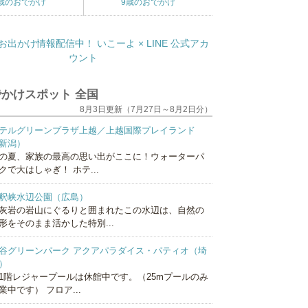
歳のおでかけ
9歳のおでかけ
かけスポット 全国
8月3日更新（7月27日～8月2日分）
テルグリーンプラザ上越／上越国際プレイランド
新潟）
の夏、家族の最高の思い出がここに！ウォーターパ
クで大はしゃぎ！ ホテ...
釈峡水辺公園（広島）
灰岩の岩山にぐるりと囲まれたこの水辺は、自然の
形をそのまま活かした特別...
谷グリーンパーク アクアパラダイス・パティオ（埼
）
1階レジャープールは休館中です。（25mプールのみ
業中です） フロア...