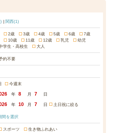
)
関西
(1)
2歳
3歳
4歳
5歳
6歳
7歳
10歳
11歳
12歳
乳児
幼児
中学生・高校生
大人
予約不要
日
今週末
年
月
日
年
月
日
土日祝に絞る
期間を選択
スポーツ
生き物ふれあい