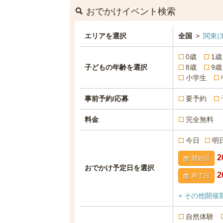
おでかけイベント検索
エリアを選択
全国
>
関東
(3
0歳
1歳
子どもの年齢を選択
8歳
9歳
小学生
事前予約/応募
要予約
料金
完全無料
今日
明
開始日
おでかけ予定日を選択
終了日
+ その他開催
自然体験