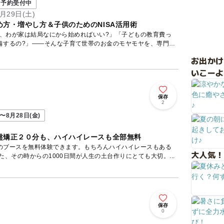
予約受付中
月29日(土)
方・増やし方＆子供のためのNISA活用術
ど、わが家は結局なにから始めればいい?」「子どもの教育費っ
備するの?」——そんな子育て世帯のお金のモヤモヤを、専門の
お出か
いこーよ
保存
ト
2
〜8月28日(金)
盤矯正２０分も、ハイハイレースも全部無料
のブースを無料体験できます。もちろんハイハイレースもある
大人気！
した、その時からの1000日間が人生の土台作りにとても大切。...
保存
0