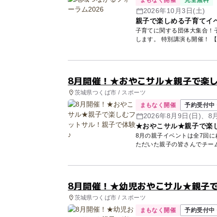
まもなく開催
完全無料
2026年10月3日(土)
親子で楽しめる子育てイ
子育てに関する団体大集合！
し
8月開催！★おやこサル★親子で楽
茨城県つくば市 / スポーツ
まもなく開催
予約受付中 
2026年8月9日(日)、8
★おやこサル★親子で楽
(日)...他
8月の親子イベントは全7回
ただいた親子の皆さんでチーム
8月開催！★幼児おやこサル★親子
茨城県つくば市 / スポーツ
まもなく開催
予約受付中 