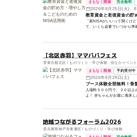
まもなく開催
完全無料
2026年8月25日(火)、8
教育資金と老後資金の貯め
「新NISAがいいって聞くけ
て、いくら必要でいつから準
講師...
【北区赤羽】ママパパフェス
東京都北区 / ものづくり・学び体験 , 街なかイベン
まもなく開催
予約受付中 
2026年8月29日(土)
ブース体験全部無料！骨
入場料５００円で、２０以上
よ！ 赤ちゃんがお腹に着床
地域つながるフォーラム2026
兵庫県神戸市東灘区 / ものづくり・学び体験