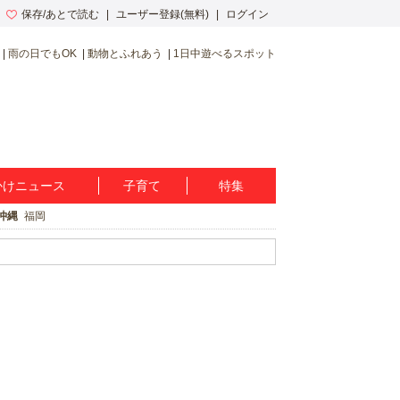
保存/あとで読む
ユーザー登録(無料)
ログイン
雨の日でもOK
動物とふれあう
1日中遊べるスポット
かけニュース
子育て
特集
沖縄
福岡