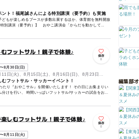
ベント！福尾誠さんによる特別講演（要予約）も実施
子どもが楽しめるブースが多数出展するほか、体育館を無料開放
ます。 特別講演も開催！ 【特別講演（要予約）】 おやこ講演会「からだを動かして...
しむフットサル！親子で体験♪
保存
0
〜8月30日(日)
月11日(火)、8月15日(土)、8月16日(日)、8月23日
編集部
しむフットサル・サッカーイベント！
にわたり『おやこサル』を開催いたします！ その日にお集まりい
分けを行い、 時間いっぱいフットサル/サッカーの試合をお...
で楽しむフットサル！親子で体験♪
保存
0
〜8月11日(火)