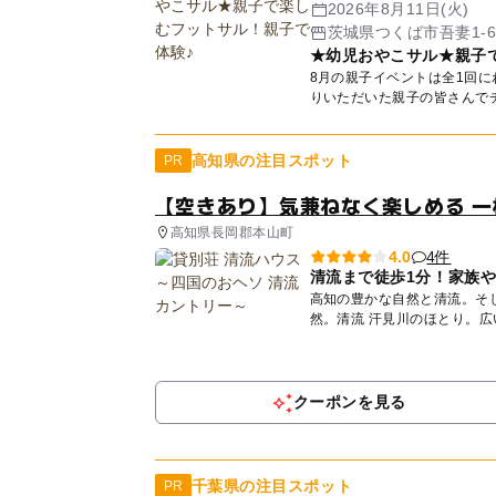
2026年8月11日(火)
茨城県つくば市吾妻1-
★幼児おやこサル★親子
8月の親子イベントは全1回
りいただいた親子の皆さんでチ
高知県の注目スポット
PR
【空きあり】気兼ねなく楽しめる 一
高知県長岡郡本山町
4件
4.0
清流まで徒歩1分！家族
高知の豊かな自然と清流。そして、子ど
然。清流 汗見川のほとり。
な...
クーポンを見る
千葉県の注目スポット
PR