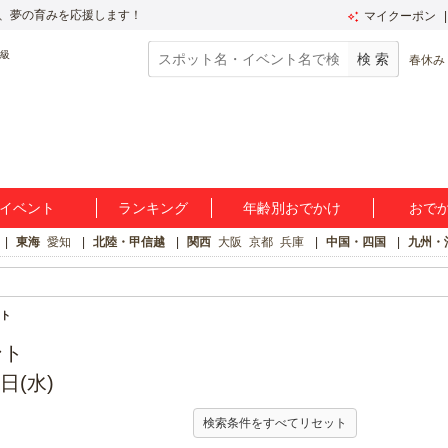
、夢の育みを応援します！
マイクーポン
春休み
イベント
ランキング
年齢別おでかけ
おで
東海
愛知
北陸・甲信越
関西
大阪
京都
兵庫
中国・四国
九州・
ト
ント
日(水)
検索条件をすべてリセット