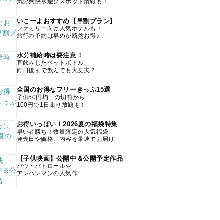
気分爽快水遊びスポット情報も！
いこーよおすすめ【早割プラン】
ファミリー向け人気ホテルも！
旅行の予約は早めが断然お得♪
水分補給時は要注意！
直飲みしたペットボトル、
何日後まで飲んでも大丈夫？
全国のお得なフリーきっぷ15選
子供50円均一の切符から
100円で1日乗り放題も！
お得いっぱい！2026夏の福袋特集
早い者勝ち！数量限定の人気福袋
発売日や価格、内容を最速でお届け
【子供映画】公開中＆公開予定作品
パウ・パトロールや
アンパンマンの人気作