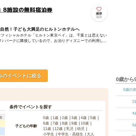
」8施設の無料宿泊券
保存
323
大自然！子ども大満足のヒルトンホテルへ
オフィシャルホテル「ヒルトン東京ベイ」は、千葉とは思えない
リゾート感たっぷりホテルです♪ パークに隣接しているので、お泊りディズニーでの利用し...
みのイベントに絞る
0歳から
0歳の
2
条件でイベントを探す
4
»
0歳
1歳
2歳
3歳
4歳
5歳
6歳
7歳
8歳
9歳
10歳
6
子どもの年齢
11歳
12歳
乳児
幼児
小学生
中学生・高校生
大人