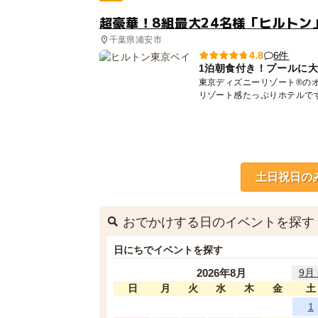
超豪華！8組最大24名様「ヒルトン
千葉県浦安市
6件
4.8
1泊朝食付き！プールに
東京ディズニーリゾート®の
土日祝日の
おでかけする日のイベントを探す
日にちでイベントを探す
2026年8月
9月 
日
月
火
水
木
金
土
1