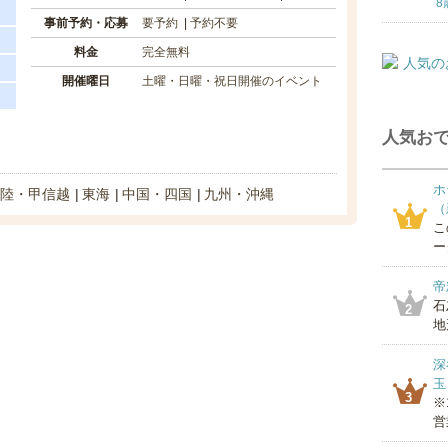
8
事前予約・応募
要予約
予約不要
料金
完全無料
開催曜日
土曜・日曜・祝日開催のイベント
人気おで
ホ
陸・甲信越
東海
中国・四国
九州・沖縄
（
1
こ
ー
帝
石
2
地
深
玉
3
※
営