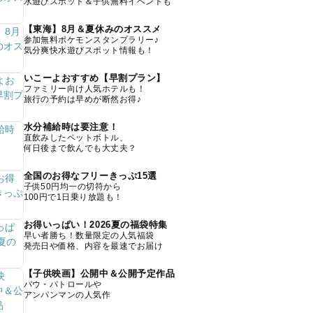
水遊びスポット＆子供無料イベントも
【東海】8月＆夏休みのオススメ
参加無料ポケモンスタンプラリー♪
気分爽快水遊びスポット情報も！
いこーよおすすめ【早割プラン】
ファミリー向け人気ホテルも！
旅行の予約は早めが断然お得♪
水分補給時は要注意！
直飲みしたペットボトル、
何日後まで飲んでも大丈夫？
全国のお得なフリーきっぷ15選
子供50円均一の切符から
100円で1日乗り放題も！
お得いっぱい！2026夏の福袋特集
早い者勝ち！数量限定の人気福袋
発売日や価格、内容を最速でお届け
【子供映画】公開中＆公開予定作品
パウ・パトロールや
アンパンマンの人気作