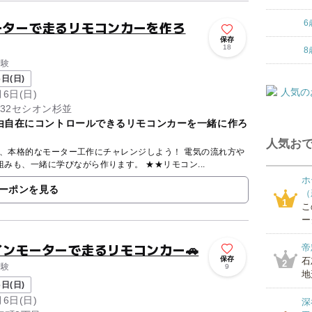
ーターで走るリモコンカーを作ろ
6
保存
18
8
体験
日(日)
月6日(日)
-32セシオン杉並
由自在にコントロールできるリモコンカーを一緒に作ろ
人気おで
格的なモーター工作にチャレンジしよう！ 電気の流れ方や
車が左右に曲がる不思議な仕組みも、一緒に学びながら作ります。 ★★リモコン...
ホ
ーポンを見る
（
1
こ
ー
インモーターで走るリモコンカー🚗
帝
保存
石
2
体験
9
地
日(日)
月6日(日)
深