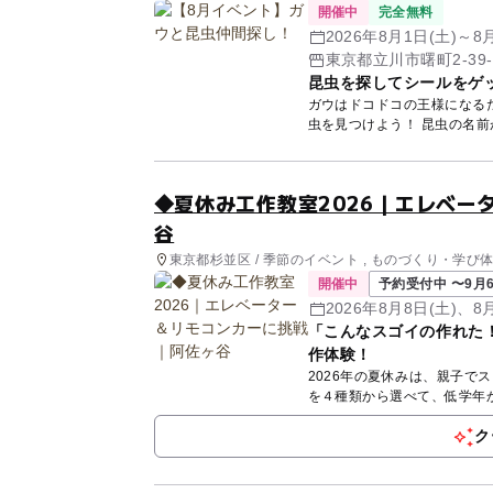
開催中
完全無料
2026年8月1日(土)～8
東京都立川市曙町2‐39‐
昆虫を探してシールをゲ
ガウはドコドコの王様になる
◆夏休み工作教室2026｜エレベー
谷
東京都杉並区 / 季節のイベント , ものづくり・学び
開催中
予約受付中 〜9月6
2026年8月8日(土)、8
「こんなスゴイの作れた
作体験！
2026年の夏休みは、親子でスゴイ工作に
ク