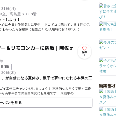
月31日(月)
3立川高島屋Ｓ.C. 8階
ットしよう！
ために今日も仲間探しに夢中！ ドコドコに隠れている３匹の昆
虫を見つけよう！ 昆虫の名前がわかったら探検隊に報告だ！ ①入場時にお子様1人に...
ター＆リモコンカーに挑戦｜阿佐ヶ
保存
4
体験
日(日)
月20日(木)
！」が自信になる夏休み。親子で夢中になれる本気の工
編集部
チャレンジしましょう！ 本格的な大きくて動く工作
を４種類から選べて、低学年から高学年までの自由研究にも最適です！ 未就学の...
ーポンを見る