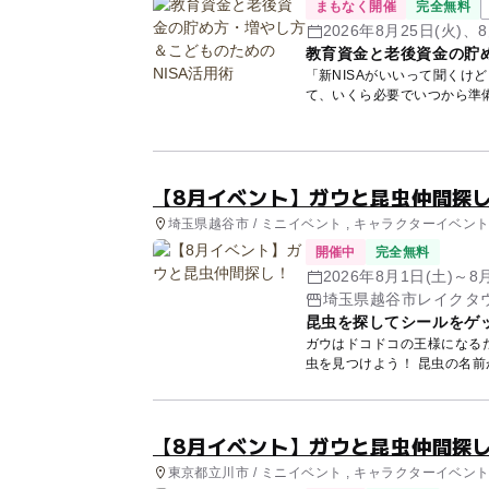
まもなく開催
完全無料
2026年8月25日(火)、8
教育資金と老後資金の貯め
「新NISAがいいって聞くけ
て、いくら必要でいつから準
講師...
【8月イベント】ガウと昆虫仲間探
埼玉県越谷市 / ミニイベント , キャラクターイベン
開催中
完全無料
2026年8月1日(土)～8
埼玉県越谷市レイクタウン
昆虫を探してシールをゲ
ガウはドコドコの王様になる
【8月イベント】ガウと昆虫仲間探
東京都立川市 / ミニイベント , キャラクターイベン