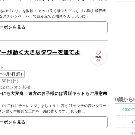
 カッコ良く飛ぶリアルなゴム動力飛行機
挑戦しよう！ 真っ白なスチレンペーパーで組み立てた機体をカラフルに...
ーポンを見る
ターが動く大きなタワーを建てよ
保存
69
ント
〜9月6日(日)
月30日(日)
-32セシオン杉並
ーにも大変身！遠方のお子様には通販キットもご用意🚚
0歳から
チャレンジしましょう！ 高さ47センチの高いタワー
0歳の
の中を、エレベーターがグングン動く本格的な工作を一緒に作ります。 真っ白...
2
ーポンを見る
4