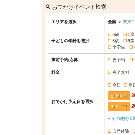
おでかけイベント検索
エリアを選択
全国
>
関東
(
0歳
1歳
子どもの年齢を選択
8歳
9歳
小学生
事前予約/応募
要予約
料金
完全無料
今日
明
開始日
おでかけ予定日を選択
終了日
+ その他開催
自然体験