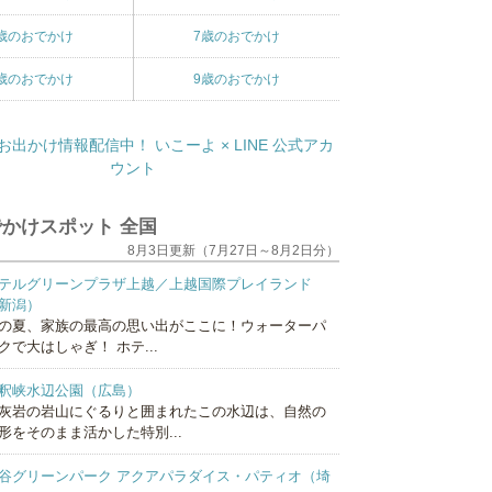
歳のおでかけ
7歳のおでかけ
歳のおでかけ
9歳のおでかけ
かけスポット 全国
8月3日更新（7月27日～8月2日分）
テルグリーンプラザ上越／上越国際プレイランド
新潟）
の夏、家族の最高の思い出がここに！ウォーターパ
クで大はしゃぎ！ ホテ...
釈峡水辺公園（広島）
灰岩の岩山にぐるりと囲まれたこの水辺は、自然の
形をそのまま活かした特別...
谷グリーンパーク アクアパラダイス・パティオ（埼