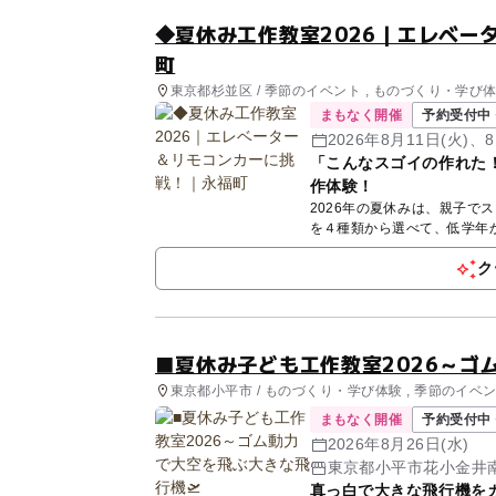
◆夏休み工作教室2026｜エレベー
町
東京都杉並区 / 季節のイベント , ものづくり・学び
まもなく開催
予約受付中 
2026年8月11日(火)、8
「こんなスゴイの作れた
作体験！
2026年の夏休みは、親子でスゴイ工作に
ク
■夏休み子ども工作教室2026～ゴ
東京都小平市 / ものづくり・学び体験 , 季節のイベ
まもなく開催
予約受付中 
2026年8月26日(水)
東京都小平市花小金井
真っ白で大きな飛行機を