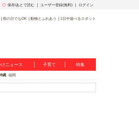
保存/あとで読む
ユーザー登録(無料)
ログイン
雨の日でもOK
動物とふれあう
1日中遊べるスポット
かけニュース
子育て
特集
沖縄
福岡