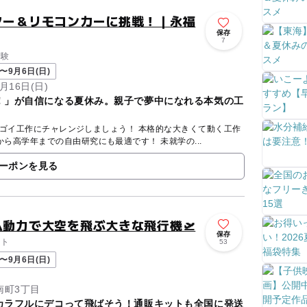
ター＆リモコンカーに挑戦！｜永福
保存
7
体験
〜9月6日(日)
月16日(日)
！」が自信になる夏休み。親子で夢中になれる本気の工
チャレンジしましょう！ 本格的な大きくて動く工作
を４種類から選べて、低学年から高学年までの自由研究にも最適です！ 未就学の...
ーポンを見る
ム動力で大空を飛ぶ大きな飛行機🛫
保存
ント
53
〜9月6日(日)
南町3丁目
カラフルにデコって飛ばそう！通販キットも全国に発送