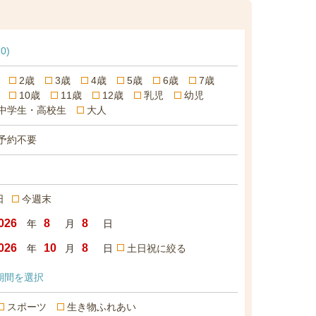
10)
2歳
3歳
4歳
5歳
6歳
7歳
10歳
11歳
12歳
乳児
幼児
中学生・高校生
大人
予約不要
日
今週末
年
月
日
年
月
日
土日祝に絞る
期間を選択
スポーツ
生き物ふれあい