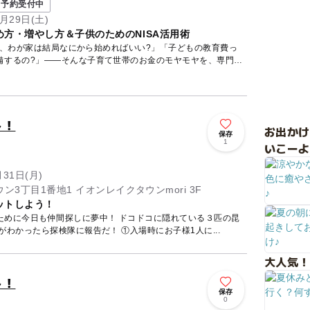
予約受付中
月29日(土)
方・増やし方＆子供のためのNISA活用術
ど、わが家は結局なにから始めればいい?」「子どもの教育費っ
備するの?」——そんな子育て世帯のお金のモヤモヤを、専門の
し！
お出か
保存
ト
1
いこーよ
月31日(月)
3丁目1番地1 イオンレイクタウンmori 3F
ットしよう！
ために今日も仲間探しに夢中！ ドコドコに隠れている３匹の昆
虫を見つけよう！ 昆虫の名前がわかったら探検隊に報告だ！ ①入場時にお子様1人に...
大人気！
し！
保存
ト
0