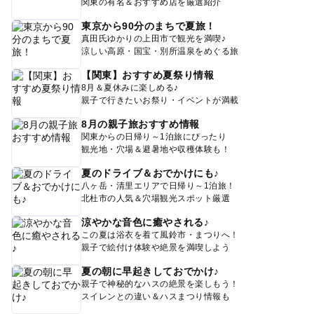
関東の有名＆おすすめ店を厳選紹介
東京から90分のまちで夏旅！
真田氏ゆかりの上田市で観光を満喫♪
涼しい高原・国宝・別所温泉をめぐる旅
【関東】おすすめ夏祭り情報
8月＆夏休みに楽しめる♪
親子で行きたいお祭り・イベントが満載
8月の親子旅おすすめ情報
関東からの日帰り～1泊旅にぴったり
観光地・穴場＆避暑地や収穫体験も！
夏のドライブ＆おでかけにも♪
八ヶ岳・清里エリアで日帰り～1泊旅！
北杜市の人気＆穴場観光スポット厳選
涼やかな音色に癒やされる♪
この夏は浴衣を着て風鈴市・まつりへ！
親子で絵付け体験や絶景を満喫しよう
夏の朝に早起きしておでかけ♪
親子で神秘的なハスの絶景を楽しもう！
スイレンとの違い＆ハスまつり情報も