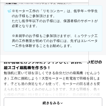
対象年齢
0歳-2歳
3歳-6歳
小学生
中学生･高校生
大人
※モーター工作の「リモコンカー」は、低学年～中学生
のお子様もご参加頂けます。
ただし低学年以下のお子様には、保護者様のサポートが
必要となります。
※未就学のお子様もご参加頂けますが、ミュウテック工
房の工作教室が初めてのお子様には、先ずはエレベータ
ー工作を体験することをお勧めします。
白い羽根をカラフルにデザインして、世界に一つだけの
超スゴイ扇風機を作ろう！
勉強机に置いて頭を涼しくできる自分だけの扇風機（せんぷう
き）工作に挑戦しよう！大型モーターと乾電池で羽根を回しま
す。子ども達の身近なモノを使って、モーターの回る速さを変
えられるスゴイしくみのせんぷうきです。大きな羽根を、色々
な模様の円板に付け替えてゆっくり回すと、目の錯覚などの面
続きをみる