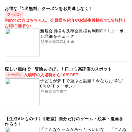
無料
用意しています。
体験教室
動く工作
夏休み自由研究
無料
お得な「1名無料」クーポンをお見逃しなく！
「オフィシャル（公式）サイト」内に設置している「通販
クーポン
手伝い
東京
杉並区
杉並
東京都
中野区
大人の料金詳細
初めての方はもちろん、会員様も紹介やお誕生月特典で1名無料！
キットご購入はこちらから」のボタンを押してお申込み頂
お得に遊ぼう♪
けます。
※保護者さまの見学は無料です。
中野
新宿区
新宿
世田谷区
世田谷
渋谷区
新規会員様も既存会員様も利用OK！クーポ
※３年生以下のお子様の保護者様は隣席にて製作のサポー
ン詳細をチェック
渋谷
練馬区
練馬
板橋区
板橋
丸ノ内線
トをお願いします。
東京都武蔵村山市
応募方法
※４年生以上のお子様の保護者様は同室内の見学席にてご
総武線
中央線
高円寺
木工
木工体験
■「予約ページ」内のボタンを押して表示されるお申込み
見学頂けます（必要に応じてお子様のサポートをお願いし
フォームに、必要事項を記入してお申し込み願います。
クラフト
ホビー
ハンドメイド
モーター
ます）。
※保護者様は途中でご休憩やお買い物などにお出掛けされ
涼しい屋内で「冒険あそび」！口コミ高評価のスポット
マブチモーター
LED
電動
デザイン
アート
予約ページ
るのは自由です（終了時は在室願います）。
入場時の入場料から10％OFF
クーポン
子どもが夢中で遊ぶと話題！今ならお得な1
予約はこちらから
※感染症対策のため、付き添いの保護者様は１名様に限ら
こども
子ども
kodomo
子供
小学校
0％OFFクーポン♪
せて頂きます（工作に参加しないご兄弟様等も入室頂けま
東京都立川市
モーター工作
電子工作
LED工作
工夫
創意
せん）。
創意工夫
創造
創造力
発想
発想力
教育
クーポン
くふう
作品
注目
おもしろい工作
面白い工作
【クーポン】期間限定800円引きクーポン！
【生成AI×ものづくり教室】自分だけのゲーム・絵本・漫画を
作ろう！
面白い
楽しい工作
たのしい工作
たのしい
「こんなゲームがあったらいいな」 「こんな