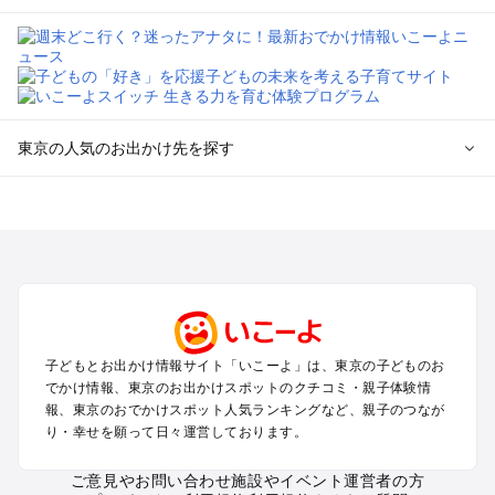
東京の人気のお出かけ先を探す
東京のエリアからプール子ども連れのお出かけスポット
を探す
立川・国分寺・八王子・昭島・多摩のプールお出かけ
お台場・品川・新橋・汐留・豊洲のプールお出かけ
上野・浅草・錦糸町・両国のプールお出かけ
町田・相模原・愛川・上野原のプールお出かけ
渋谷・原宿・恵比寿・中目黒・自由が丘のプールお出かけ
子どもとお出かけ情報サイト「いこーよ」は、東京の子どものお
池袋・赤羽・王子・巣鴨・目白・石神井のプールお出かけ
でかけ情報、東京のお出かけスポットのクチコミ・親子体験情
新宿・高田馬場・代々木・千駄ヶ谷のプールお出かけ
報、東京のおでかけスポット人気ランキングなど、親子のつなが
銀座・丸の内・日本橋・有楽町・築地・月島のプールお出かけ
り・幸せを願って日々運営しております。
吉祥寺・三鷹・中野・高円寺・荻窪・阿佐谷のプールお出かけ
小金井・小平・西東京・東村山・東久留米のプールお出かけ
ご意見やお問い合わせ
施設やイベント運営者の方