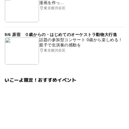
漫画を作っ...
楽しい
電話相談
電話サポート
メール相談
東京都渋谷区
メールサポート
作る
創る
木工用ボンド
はさみ
雨でも楽しめる
教室
実験
動く
回る
回転
科学
通信講座
全国
1年生
9/6 原宿 ０歳からの・はじめてのオーケストラ動物大行進
話題の参加型コンサート 0歳から楽しめる！
2年生
3年生
4年生
5年生
6年生
低学年
親子で生演奏の感動を
東京都渋谷区
中学年
高学年
GW
GW(ゴールデンウィーク)
GWイベント
ゴールデンウィーク
ゴールデンウイーク
エレベーター
工芸体験
工芸
いこーよ限定！おすすめイベント
工芸品
山の日
海の日
ピンボール
コリントゲーム
スマートボール
パチンコ
磁石
マグネット
春休み
冬休み
イベント
イベント体験
ワークショップ
野球盤
ビー玉コースター
砂絵
ボンド
未就学児