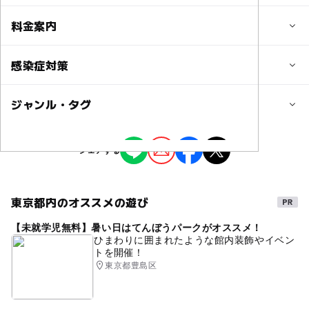
定員
料金案内
3人
子供の料金
感染症対策
定員詳細
5,900円
※花小金井教室では最大3組までの少人数制
ジャンル・タグ
参加型の工作教室は、以下の対策の上で実施致します。
※杉並区内公共施設での開催は最大10組まで
子供の料金詳細
１．換気扇の常時可動・アルコール消毒液の設置
２．常時マスク着用での指導
※材料・テキスト(小冊子)込み、消費税込の料金です。
ジャンル
対象年齢
シェアする
※エレベーター工作6,500円、リモコンカー工作6,900円、
ものづくり・学び体験
季節のイベント
小学生
ゴム動力飛行機5,500円、せんぷうき工作5,900円
中学生･高校生
※事前のクレジット決済または銀行振り込みをお願いして
おります（参加日直前・当日の申込みの場合は事後のお支
東京都内のオススメの遊び
予約/応募
タグ
払いも可）。
予約必要
【未就学児無料】暑い日はてんぼうパークがオススメ！
自由研究
工作
夏休み工作
夏休み
手作り
※通販キットは教室よりお得な料金となっています（送料
最終応募締切 2026-9-6(日)
ひまわりに囲まれたような館内装飾やイベン
別、代引払い利用可、詳細は「お知らせ」を参照願いま
トを開催！
手作り体験
体験
親子
小学生
男の子
す）
東京都豊島区
注意・制限事項
女の子
小学1年生
小学2年生
小学3年生
■遠方もしくは他の理由で会場までご来場頂けないお子様
大人の料金
小学4年生
小学5年生
小学6年生
親子イベント
には、材料一式をご自宅へお届けする「通販キット」もご