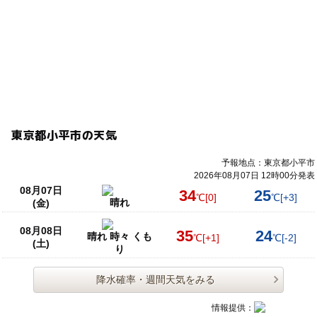
未就学児可
未就学児OK
体験学習
夏休みイベント
通信販売
工作キット
ビー玉転がし
通販キット
昭和の日
自由工作
夏休み自由工作
西東京市
小金井市
武蔵野市
国分寺市
立川市
国立市
東久留米市
府中市
東京都小平市の天気
夏休み・自由研究
阿佐ヶ谷
永福町
飛行機
予報地点：東京都小平市
夏休みの体験
夏休みの自由研究
夏休みのイベント
2026年08月07日 12時00分発表
08月07日
34
25
℃
[0]
℃
[+3]
夏休みの工作
リモコン
リモコンカー
ラジコン
晴れ
(金)
ラジコンカー
ロボット
ロボット掃除機
小平市
08月08日
35
24
晴れ 時々 くも
℃
[+1]
℃
[-2]
(土)
り
工作ワークショップ
工作イベント
工作・クラフト体験
ビー玉
京王井の頭線
小平
降水確率・週間天気をみる
西東京
東久留米
小金井
武蔵野
三鷹市
情報提供：