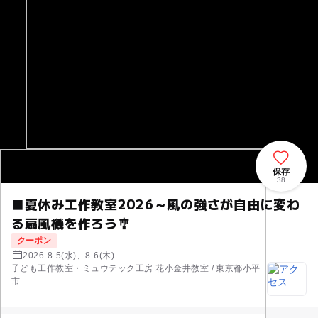
保存
38
■夏休み工作教室2026～風の強さが自由に変わ
る扇風機を作ろう🎐
クーポン
2026-8-5(水)、8-6(木)
子ども工作教室・ミュウテック工房 花小金井教室 / 東京都小平
市