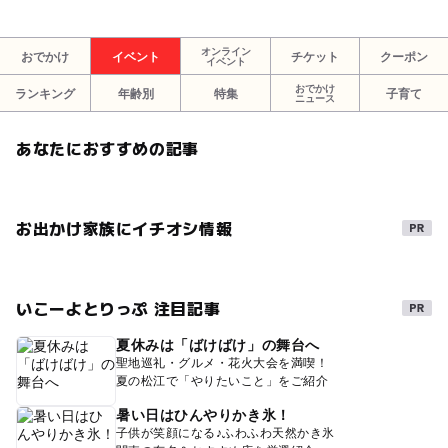
三鷹
国立
立川
府中
国分寺
東大和市
東大和
八王子市
八王子
夏休み2026
オンライン
おでかけ
イベント
チケット
クーポン
イベント
2026夏休み
科学実験
サイエンス
科学工作
おでかけ
ランキング
年齢別
特集
子育て
ニュース
クルマ
自動車
トラック
飛行場
グライダー
あなたにおすすめの記事
ゴム動力
ミュウテック工房
屋内イベント
屋内遊び場
クーポン
割引
割引券
お出かけ家族にイチオシ情報
お得なクーポン
いこーよとりっぷ 注目記事
夏休みは「ばけばけ」の舞台へ
聖地巡礼・グルメ・花火大会を満喫！
夏の松江で「やりたいこと」をご紹介
暑い日はひんやりかき氷！
子供が笑顔になる♪ふわふわ天然かき氷