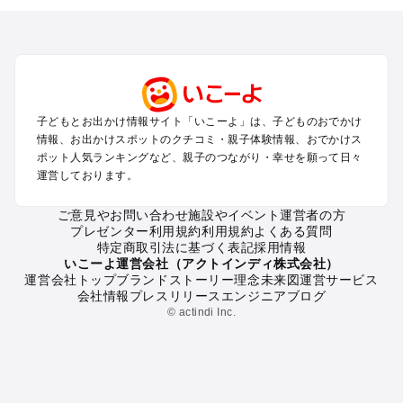
北海道･東北のプールおでかけ
北陸･甲信越のプールおでかけ
関東のプールおでかけ
東海のプールおでかけ
関西のプールおでかけ
中国･四国のプールおでかけ
子どもとお出かけ情報サイト「いこーよ」は、子どものおでかけ
九州･沖縄のプールおでかけ
情報、お出かけスポットのクチコミ・親子体験情報、おでかけス
ポット人気ランキングなど、親子のつながり・幸せを願って日々
運営しております。
定番お出かけスポット
遊園地
ご意見やお問い合わせ
施設やイベント運営者の方
動物園
プレゼンター利用規約
利用規約
よくある質問
バーベキュー
特定商取引法に基づく表記
採用情報
釣り
いこーよ運営会社（アクトインディ株式会社）
運営会社トップ
ブランドストーリー
理念
未来図
運営サービス
牧場
会社情報
プレスリリース
エンジニアブログ
プール
© actindi Inc.
アスレチック
公園・総合公園
観光