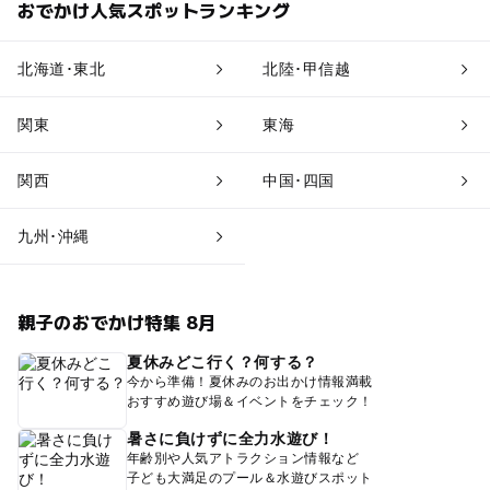
おでかけ人気スポットランキング
北海道･東北
北陸･甲信越
関東
東海
関西
中国･四国
九州･沖縄
親子のおでかけ特集 8月
夏休みどこ行く？何する？
今から準備！夏休みのお出かけ情報満載
おすすめ遊び場＆イベントをチェック！
暑さに負けずに全力水遊び！
年齢別や人気アトラクション情報など
子ども大満足のプール＆水遊びスポット