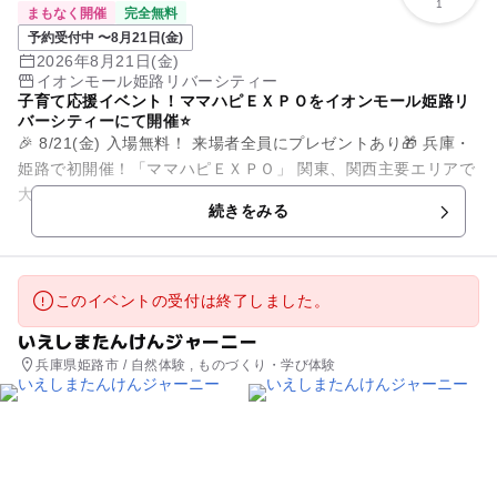
1
まもなく開催
完全無料
予約受付中 〜8月21日(金)
2026年8月21日(金)
イオンモール姫路リバーシティー
子育て応援イベント！ママハピＥＸＰＯをイオンモール姫路リ
バーシティーにて開催⭐
🎉 8/21(金) 入場無料！ 来場者全員にプレゼントあり🎁 兵庫・
姫路で初開催！「ママハピＥＸＰＯ」 関東、関西主要エリアで
大盛況のファミリーイベント🌸 ＼予約受付中！／ ♡┈┈...
続きをみる
このイベントの受付は終了しました。
いえしまたんけんジャーニー
兵庫県姫路市 / 自然体験 , ものづくり・学び体験