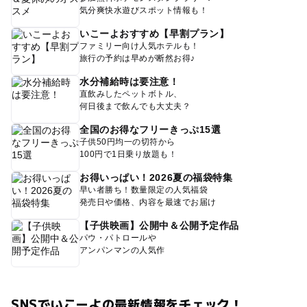
気分爽快水遊びスポット情報も！
いこーよおすすめ【早割プラン】
ファミリー向け人気ホテルも！
旅行の予約は早めが断然お得♪
水分補給時は要注意！
直飲みしたペットボトル、
何日後まで飲んでも大丈夫？
全国のお得なフリーきっぷ15選
子供50円均一の切符から
100円で1日乗り放題も！
お得いっぱい！2026夏の福袋特集
早い者勝ち！数量限定の人気福袋
発売日や価格、内容を最速でお届け
【子供映画】公開中＆公開予定作品
パウ・パトロールや
アンパンマンの人気作
SNSでいこーよの最新情報をチェック！