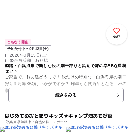
保存
0
まもなく開催
予約受付中 〜9月12日(土)
2026年9月19日(土)
姫路白浜潮干狩り場
姫路・白浜海岸で楽しむ秋の潮干狩りと浜辺で海の幸BBQ満喫
セット
ご家族で、お友達どうしで！ 秋だけの特別な、白浜海岸の潮干
狩り＆海鮮BBQはいかがですか？ 昨年から関西初となる「秋の
潮干狩り」が実施された姫路・白浜海岸。 そんな秋の白浜海岸
続きをみる
で、潮干...
はじめてのおとまりキッズ★キャンプ海あそび編
兵庫県姫路市 / 自然体験 , スポーツ