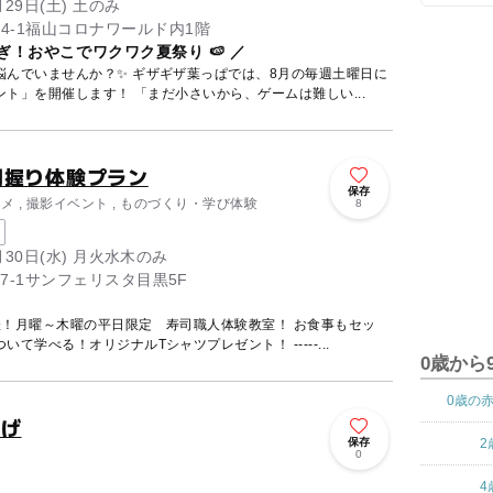
月29日(土) 土のみ
4-1福山コロナワールド内1階
ぎ！おやこでワクワク夏祭り 🍉 ／
悩んでいませんか？✨ ギザギザ葉っぱでは、8月の毎週土曜日に
親子で楽しめる「夏祭りイベント」を開催します！ 「まだ小さいから、ゲームは難しい...
司握り体験プラン
保存
メ , 撮影イベント , ものづくり・学び体験
8
9月30日(水) 月火水木のみ
7-1サンフェリスタ目黒5F
催！月曜～木曜の平日限定 寿司職人体験教室！ お食事もセッ
ト！魚の解体ショーでお魚について学べる！オリジナルTシャツプレゼント！ -----...
0歳から
0歳の
らげ
保存
2
0
4