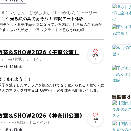
〜8月17日(月)
-8-1つかしん ひがしまち４F つかしんギャラリー
！／ 光る絵の具であそぶ！ 暗闇アート体験
割チケット販売中🎫✨ 気になっている方は、お早めのご予約が
子どもたちが自由に描いた絵が、 ブラックライトで照らされた瞬...
室＆SHOW2026（千葉公演）
保存
くり・学び体験 , ミニイベント
1
〜8月14日(金)
楽しませよう！！
親子を魅了したマジックを観るだけでなく覚えられる１粒で２度
さんのマジック教室＆SHOWを今年の夏休みも開催いたしま
編集部
室＆SHOW2026（神奈川公演）
保存
づくり・学び体験 , ミニイベント
3
〜8月12日(水)