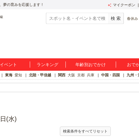
、夢の育みを応援します！
マイクーポン
春休み
イベント
ランキング
年齢別おでかけ
おで
東海
愛知
北陸・甲信越
関西
大阪
京都
兵庫
中国・四国
九州・
ト
日(水)
検索条件をすべてリセット