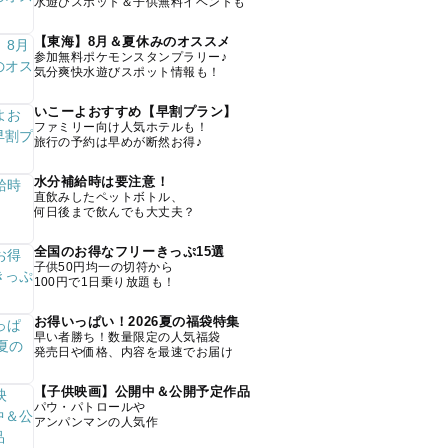
水遊びスポット＆子供無料イベントも
【東海】8月＆夏休みのオススメ
参加無料ポケモンスタンプラリー♪
気分爽快水遊びスポット情報も！
いこーよおすすめ【早割プラン】
ファミリー向け人気ホテルも！
旅行の予約は早めが断然お得♪
水分補給時は要注意！
直飲みしたペットボトル、
何日後まで飲んでも大丈夫？
全国のお得なフリーきっぷ15選
子供50円均一の切符から
100円で1日乗り放題も！
お得いっぱい！2026夏の福袋特集
早い者勝ち！数量限定の人気福袋
発売日や価格、内容を最速でお届け
【子供映画】公開中＆公開予定作品
パウ・パトロールや
アンパンマンの人気作