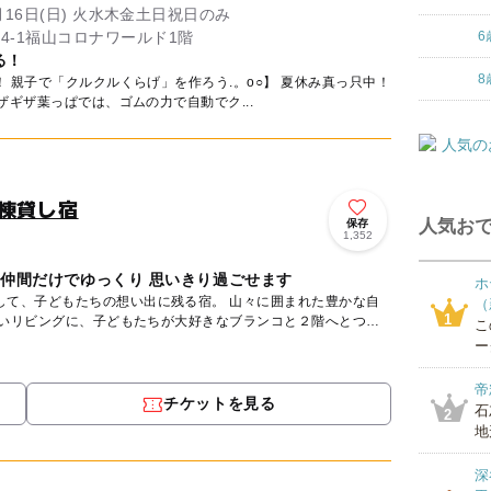
8月16日(日) 火水木金土日祝日のみ
4-1福山コロナワールド1階
6
る！
8
で「クルクルくらげ」を作ろう.。o○】 夏休み真っ只中！
暑い日が続きますね☀️ ギザギザ葉っぱでは、ゴムの力で自動でク...
棟貸し宿
人気おで
保存
1,352
や仲間だけでゆっくり 思いきり過ごせます
ホ
もたちの想い出に残る宿。 山々に囲まれた豊かな自
（
1
広いリビングに、子どもたちが大好きなブランコと２階へとつ
こ
ー
帝
チケットを見る
石
2
地
深