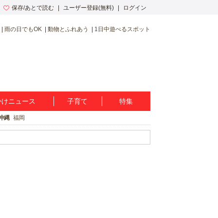
保存/あとで読む
ユーザー登録(無料)
ログイン
雨の日でもOK
動物とふれあう
1日中遊べるスポット
かけニュース
子育て
特集
沖縄
福岡