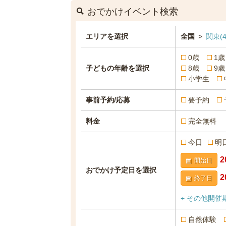
おでかけイベント検索
エリアを選択
全国
>
関東
(4
0歳
1歳
子どもの年齢を選択
8歳
9歳
小学生
事前予約/応募
要予約
料金
完全無料
今日
明
開始日
おでかけ予定日を選択
終了日
+ その他開催
自然体験