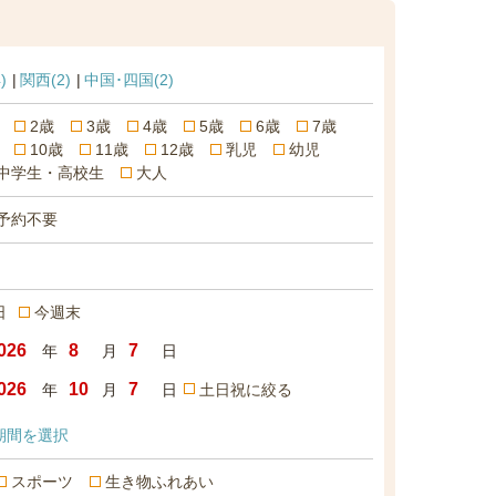
)
関西
(2)
中国･四国
(2)
2歳
3歳
4歳
5歳
6歳
7歳
10歳
11歳
12歳
乳児
幼児
中学生・高校生
大人
予約不要
日
今週末
年
月
日
年
月
日
土日祝に絞る
期間を選択
スポーツ
生き物ふれあい