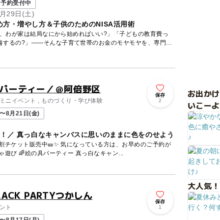
予約受付中
月29日(土)
方・増やし方＆子供のためのNISA活用術
ど、わが家は結局なにから始めればいい?」「子どもの教育費っ
備するの?」——そんな子育て世帯のお金のモヤモヤを、専門の
具パーティー／＠阿倍野区
お出か
保存
, ミニイベント , ものづくり・学び体験
2
いこーよ
〜8月21日(金)
象！／ 真っ白なキャンバスに思いのままに色をのせよう
割チケット販売中🎫✨ 気になっている方は、お早めのご予約が
おすすめです。 🎨はちゃめちゃ遊び 🌈絵の具パーティー 真っ白なキャン...
大人気！
ACK PARTYつかしん
保存
ベント
1