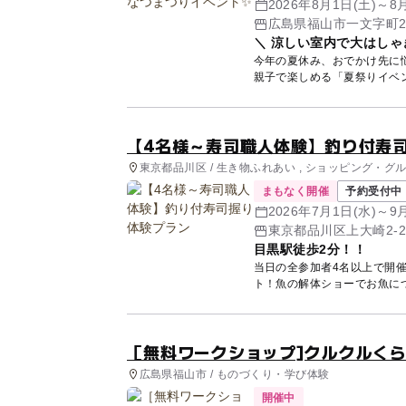
2026年8月1日(土)～8
広島県福山市一文字町2
＼ 涼しい室内で大はしゃ
今年の夏休み、おでかけ先に
【4名様～寿司職人体験】釣り付寿
東京都品川区 / 生き物ふれあい , ショッピング・グル
まもなく開催
予約受付中
2026年7月1日(水)～
東京都品川区上大崎2-2
目黒駅徒歩2分！！
当日の全参加者4名以上で開
［無料ワークショップ]クルクルく
広島県福山市 / ものづくり・学び体験
開催中