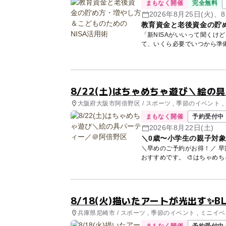
まもなく開催
完全無料
2026年8月25日(火)、8
教育資金と老後資金の貯め
「新NISAがいいって聞くけ
て、いくら必要でいつから準
講師...
8/22(土)はちゃめちゃ遊び＼絵の
大阪府大阪市阿倍野区 / スポーツ , 季節のイベント 
まもなく開催
予約受付中 
2026年8月22日(土)
＼0歳〜小学生の親子対
＼早めのご予約がお得！／ 早
8/18(火)描いたアートが光出す✨BL
兵庫県尼崎市 / スポーツ , 季節のイベント , ミニイ