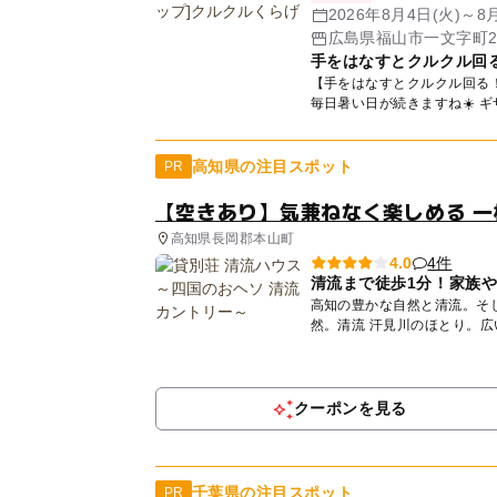
2026年8月4日(火)～
広島県福山市一文字町2
手をはなすとクルクル回
【手をはなすとクルクル回る！ 親子
毎日
高知県の注目スポット
PR
【空きあり】気兼ねなく楽しめる 一
高知県長岡郡本山町
4件
4.0
清流まで徒歩1分！家族
高知の豊かな自然と清流。そして、子ど
然。清流 汗見川のほとり。
な...
クーポンを見る
千葉県の注目スポット
PR