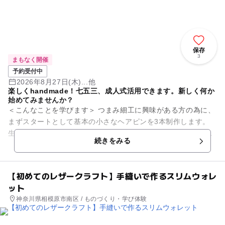
保存
3
まもなく開催
予約受付中
2026年8月27日(木)...他
楽しくhandmade！七五三、成人式活用できます。新しく何か
始めてみませんか？
＜こんなことを学びます＞ つまみ細工に興味がある方の為に、
まずスタートとして基本の小さなヘアピンを3本制作します。
生地は、正絹羽二重を使います。制作方法は、伝統的なでんぷ
続きをみる
ん糊を使っての...
【初めてのレザークラフト】手縫いで作るスリムウォレ
ット
神奈川県相模原市南区 / ものづくり・学び体験