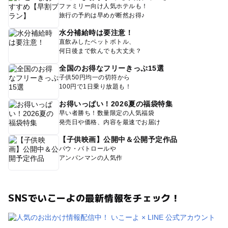
ファミリー向け人気ホテルも！
旅行の予約は早めが断然お得♪
水分補給時は要注意！
直飲みしたペットボトル、
何日後まで飲んでも大丈夫？
全国のお得なフリーきっぷ15選
子供50円均一の切符から
100円で1日乗り放題も！
お得いっぱい！2026夏の福袋特集
早い者勝ち！数量限定の人気福袋
発売日や価格、内容を最速でお届け
【子供映画】公開中＆公開予定作品
パウ・パトロールや
アンパンマンの人気作
SNSでいこーよの最新情報をチェック！