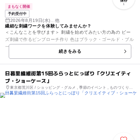
保存
1
まもなく開催
予約受付中
2026年8月19日(水)...他
繊細な刺繍ワークを体験してみませんか？
＜こんなことを学びます＞ 刺繍を始めてみたい方の為の ビー
ズ刺繍で作るピンブローチ作り 色はブラック・ゴールド・ブル
ーの三色からお選び頂けます。 ＜こんなことが出来るようにな
続きをみる
ります＞...
日暮里繊維街第15回ふらっとにっぽり「クリエイティ
ブ・ショーケース」
東京都荒川区 / ショッピング・グルメ , 季節のイベント , ものづくり・
学び体験 , 街なかイベント