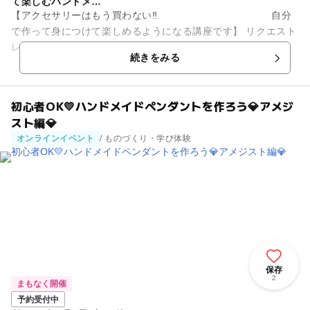
て楽しむハンドメ…
【アクセサリーはもう買わない‼ 自分
で作って身につけて楽しめるようになる講座です】 リクエスト
レッスンも大歓迎♪ 🌸体験レッスンにお越しいただいた生徒様
続きをみる
の動画是非ご覧...
初心者OK💛ハンドメイドペンダントを作ろう💎アメジ
スト編💎
オンラインイベント
/ ものづくり・学び体験
保存
2
まもなく開催
予約受付中