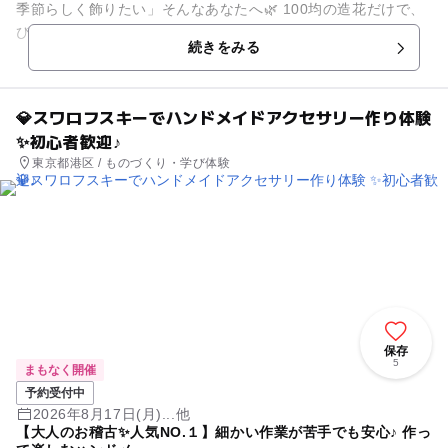
季節らしく飾りたい」そんなあなたへ🌿 100均の造花だけで、
びっくりするほど可愛い“オリジナルリース”が作れる講座を開
続きをみる
催します💐 ...
💎スワロフスキーでハンドメイドアクセサリー作り体験
✨初心者歓迎♪
東京都港区 / ものづくり・学び体験
保存
5
まもなく開催
予約受付中
2026年8月17日(月)...他
【大人のお稽古✨人気NO.１】細かい作業が苦手でも安心♪ 作っ