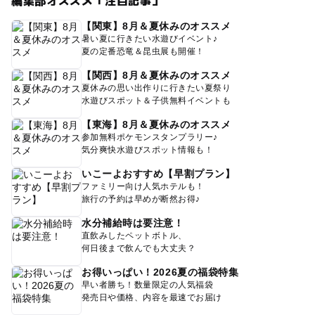
編集部オススメ「注目記事」
【関東】8月＆夏休みのオススメ
暑い夏に行きたい水遊びイベント♪
夏の定番恐竜＆昆虫展も開催！
【関西】8月＆夏休みのオススメ
夏休みの思い出作りに行きたい夏祭り
水遊びスポット＆子供無料イベントも
【東海】8月＆夏休みのオススメ
参加無料ポケモンスタンプラリー♪
気分爽快水遊びスポット情報も！
いこーよおすすめ【早割プラン】
ファミリー向け人気ホテルも！
旅行の予約は早めが断然お得♪
水分補給時は要注意！
直飲みしたペットボトル、
何日後まで飲んでも大丈夫？
お得いっぱい！2026夏の福袋特集
早い者勝ち！数量限定の人気福袋
発売日や価格、内容を最速でお届け