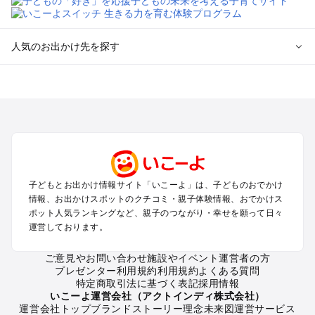
人気のお出かけ先を探す
全国からプール子連れおでかけスポットを探す
北海道･東北のプールおでかけ
北陸･甲信越のプールおでかけ
関東のプールおでかけ
東海のプールおでかけ
関西のプールおでかけ
中国･四国のプールおでかけ
子どもとお出かけ情報サイト「いこーよ」は、子どものおでかけ
九州･沖縄のプールおでかけ
情報、お出かけスポットのクチコミ・親子体験情報、おでかけス
ポット人気ランキングなど、親子のつながり・幸せを願って日々
運営しております。
定番お出かけスポット
遊園地
ご意見やお問い合わせ
施設やイベント運営者の方
動物園
プレゼンター利用規約
利用規約
よくある質問
バーベキュー
特定商取引法に基づく表記
採用情報
釣り
いこーよ運営会社（アクトインディ株式会社）
運営会社トップ
ブランドストーリー
理念
未来図
運営サービス
牧場