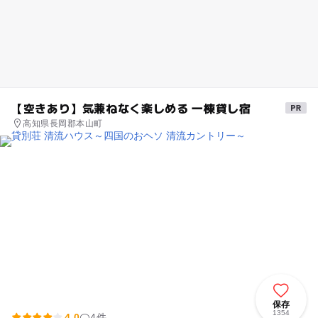
【空きあり】気兼ねなく楽しめる 一棟貸し宿
高知県長岡郡本山町
保存
1354
4.0
4件