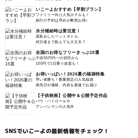
いこーよおすすめ【早割プラン】
ファミリー向け人気ホテルも！
旅行の予約は早めが断然お得♪
水分補給時は要注意！
直飲みしたペットボトル、
何日後まで飲んでも大丈夫？
全国のお得なフリーきっぷ15選
子供50円均一の切符から
100円で1日乗り放題も！
お得いっぱい！2026夏の福袋特集
早い者勝ち！数量限定の人気福袋
発売日や価格、内容を最速でお届け
【子供映画】公開中＆公開予定作品
パウ・パトロールや
アンパンマンの人気作
SNSでいこーよの最新情報をチェック！