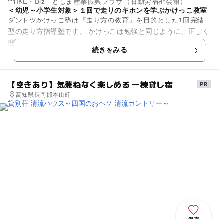
IKE・Biz としま産業振興プラザ（旧勤労福祉会館）
＜幼児～小学生対象＞１回で走りのキホンを学ぶかけっこ教室
ダントツかけっこ塾は『走り方の教育』を目的とした1回完結
型の走り方指導塾です。 かけっこは勉強と同じように、正しく
理解し練習すれば上達できる技能です。 ダントツかけっこ塾で
続きをみる
はプロの現場で...
【空きあり】気兼ねなく楽しめる 一棟貸し宿
高知県長岡郡本山町