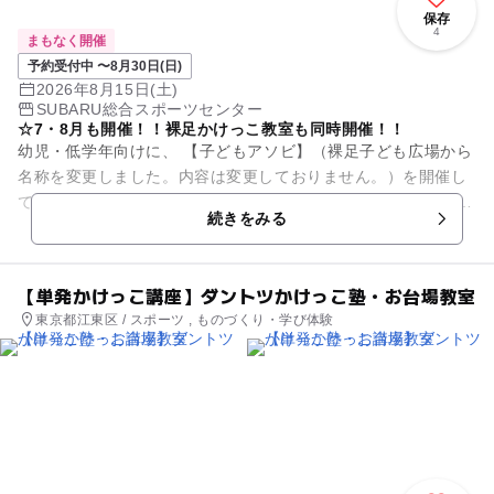
保存
4
まもなく開催
予約受付中 〜8月30日(日)
2026年8月15日(土)
SUBARU総合スポーツセンター
☆7・8月も開催！！裸足かけっこ教室も同時開催！！
幼児・低学年向けに、 【子どもアソビ】（裸足子ども広場から
名称を変更しました。内容は変更しておりません。）を開催し
ています。 小さい子ども達への安全を配慮して実施しますので
続きをみる
ご理解の程何卒宜...
【単発かけっこ講座】ダントツかけっこ塾・お台場教室
東京都江東区 / スポーツ , ものづくり・学び体験