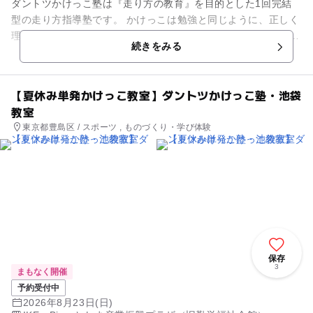
ダントツかけっこ塾は『走り方の教育』を目的とした1回完結
型の走り方指導塾です。 かけっこは勉強と同じように、正しく
理解し練習すれば上達できる技能です。 ダントツかけっこ塾で
続きをみる
はプロの現場でも使...
【夏休み単発かけっこ教室】ダントツかけっこ塾・池袋
教室
東京都豊島区 / スポーツ , ものづくり・学び体験
保存
3
まもなく開催
予約受付中
2026年8月23日(日)