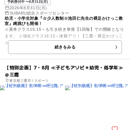
予約受付中 〜8月31日(月)
2026年8月31日(月)
SUBARU総合スポーツセンター
幼児・小学生対象『☆少人数制☆池田仁先生の裸足かけっこ教
室』縄跳びも開催！
☆基本クラス15:15～も引き続き単発【1回毎】での開催となり
ます。 ☆強化クラス16:15～体験アリ！【三鷹・裸足かけっこ
＆体操】強化クラス＊月謝制 ≪≪日程≫≫ 【7月】 ...
続きをみる
【特別企画】7・8月 ≪子どもアソビ＊幼児・低学年≫
＠三鷹
東京都三鷹市 / スポーツ