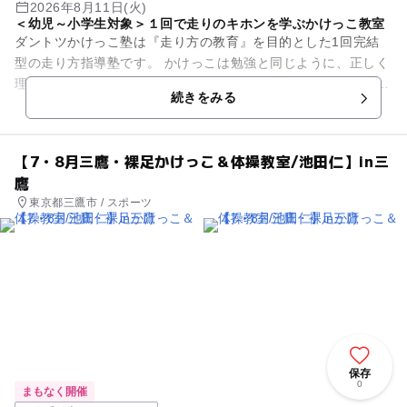
2026年8月11日(火)
＜幼児～小学生対象＞１回で走りのキホンを学ぶかけっこ教室
ダントツかけっこ塾は『走り方の教育』を目的とした1回完結
型の走り方指導塾です。 かけっこは勉強と同じように、正しく
理解し練習すれば上達できる技能です。 ダントツかけっこ塾で
続きをみる
はプロの現場で...
【7・8月三鷹・裸足かけっこ＆体操教室/池田仁】in三
鷹
東京都三鷹市 / スポーツ
保存
0
まもなく開催