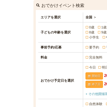
おでかけイベント検索
エリアを選択
全国
>
0歳
1歳
子どもの年齢を選択
8歳
9歳
小学生
事前予約/応募
要予約
料金
完全無料
今日
明
開始日
おでかけ予定日を選択
終了日
+ その他開催
自然体験