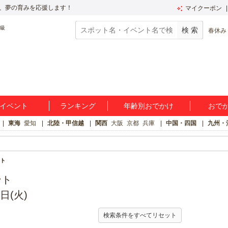
、夢の育みを応援します！
マイクーポン
春休み
イベント
ランキング
年齢別おでかけ
おで
東海
愛知
北陸・甲信越
関西
大阪
京都
兵庫
中国・四国
九州・
ト
ント
日(火)
検索条件をすべてリセット