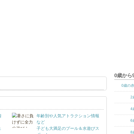
0歳から
0歳の
2
4
情
年齢別や人気アトラクション情報
6
など
ェ
子ども大満足のプール＆水遊びス
8