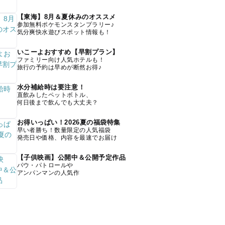
【東海】8月＆夏休みのオススメ
参加無料ポケモンスタンプラリー♪
気分爽快水遊びスポット情報も！
いこーよおすすめ【早割プラン】
ファミリー向け人気ホテルも！
旅行の予約は早めが断然お得♪
水分補給時は要注意！
直飲みしたペットボトル、
何日後まで飲んでも大丈夫？
お得いっぱい！2026夏の福袋特集
早い者勝ち！数量限定の人気福袋
発売日や価格、内容を最速でお届け
【子供映画】公開中＆公開予定作品
パウ・パトロールや
アンパンマンの人気作