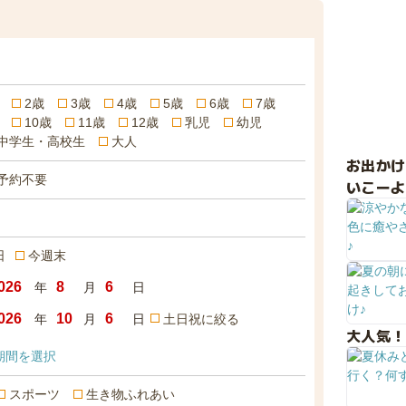
2歳
3歳
4歳
5歳
6歳
7歳
10歳
11歳
12歳
乳児
幼児
中学生・高校生
大人
お出か
予約不要
いこーよ
日
今週末
年
月
日
年
月
日
土日祝に絞る
大人気！
期間を選択
スポーツ
生き物ふれあい