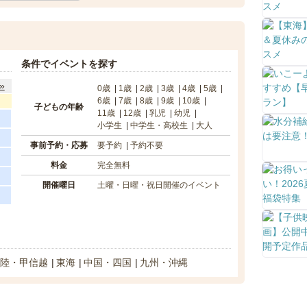
条件でイベントを探す
»
0歳
1歳
2歳
3歳
4歳
5歳
6歳
7歳
8歳
9歳
10歳
子どもの年齢
11歳
12歳
乳児
幼児
小学生
中学生・高校生
大人
事前予約・応募
要予約
予約不要
料金
完全無料
開催曜日
土曜・日曜・祝日開催のイベント
陸・甲信越
東海
中国・四国
九州・沖縄