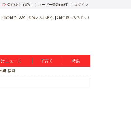
保存/あとで読む
ユーザー登録(無料)
ログイン
雨の日でもOK
動物とふれあう
1日中遊べるスポット
かけニュース
子育て
特集
沖縄
福岡