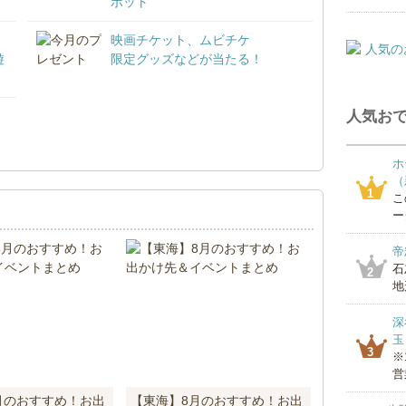
ポット
映画チケット、ムビチケ
遊
限定グッズなどが当たる！
人気おで
！
ホ
（
1
こ
ー
帝
石
2
地
深
玉
3
※
営
月のおすすめ！お出
【東海】8月のおすすめ！お出