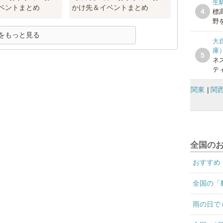
生
ベントまとめ
かけ先＆イベントまとめ
4
標
野を
をもっと見る
大
庫
5
ネ
テ
関東
関
全国の
おすすめ
全国の「
雨の日で