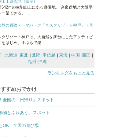
駒山上遊園地（奈良）
高642ｍの生駒山上にある遊園地。 奈良盆地と大阪平
一望できる。 ...
自然の冒険テーマパーク「ネスタリゾート神戸」（兵
）
スタリゾート神戸は、大自然を舞台にしたアクティビ
ィをはじめ、手ぶらで楽...
西
北海道･東北
北陸･甲信越
東海
中国･四国
九州･沖縄
ランキングをもっと見る
おすすめおでかけ
！全国の「日帰り」スポット
動物とふれあう」スポット
もOK！全国の遊び場