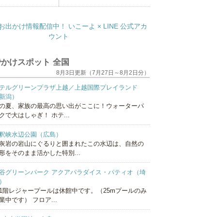
かけスポット 全国
8月3日更新（7月27日～8月2日分）
テルグリーンプラザ上越／上越国際プレイランド
新潟）
の夏、家族の最高の思い出がここに！ウォーターパ
クで大はしゃぎ！ ホテ...
釈峡水辺公園（広島）
灰岩の岩山にぐるりと囲まれたこの水辺は、自然の
形をそのまま活かした特別...
谷グリーンパーク アクアパラダイス・パティオ（埼
）
1階レジャープールは休館中です。（25mプールのみ
業中です） フロア...