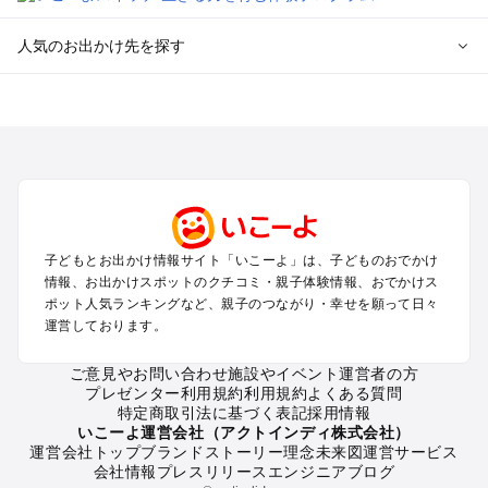
人気のお出かけ先を探す
全国からプール子連れおでかけスポットを探す
北海道･東北のプールおでかけ
北陸･甲信越のプールおでかけ
関東のプールおでかけ
東海のプールおでかけ
関西のプールおでかけ
中国･四国のプールおでかけ
子どもとお出かけ情報サイト「いこーよ」は、子どものおでかけ
九州･沖縄のプールおでかけ
情報、お出かけスポットのクチコミ・親子体験情報、おでかけス
ポット人気ランキングなど、親子のつながり・幸せを願って日々
運営しております。
定番お出かけスポット
遊園地
ご意見やお問い合わせ
施設やイベント運営者の方
動物園
プレゼンター利用規約
利用規約
よくある質問
バーベキュー
特定商取引法に基づく表記
採用情報
釣り
いこーよ運営会社（アクトインディ株式会社）
運営会社トップ
ブランドストーリー
理念
未来図
運営サービス
牧場
会社情報
プレスリリース
エンジニアブログ
プール