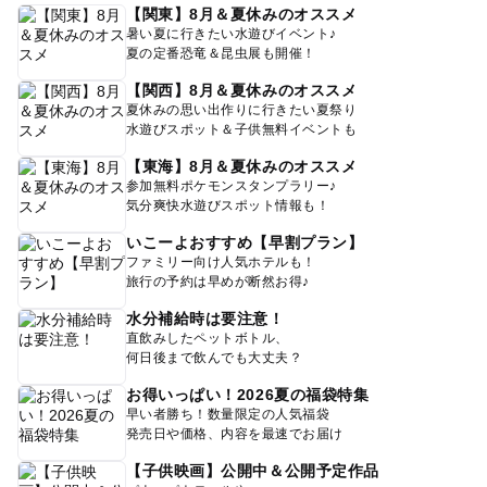
【関東】8月＆夏休みのオススメ
暑い夏に行きたい水遊びイベント♪
夏の定番恐竜＆昆虫展も開催！
【関西】8月＆夏休みのオススメ
夏休みの思い出作りに行きたい夏祭り
水遊びスポット＆子供無料イベントも
【東海】8月＆夏休みのオススメ
参加無料ポケモンスタンプラリー♪
気分爽快水遊びスポット情報も！
いこーよおすすめ【早割プラン】
ファミリー向け人気ホテルも！
旅行の予約は早めが断然お得♪
水分補給時は要注意！
直飲みしたペットボトル、
何日後まで飲んでも大丈夫？
お得いっぱい！2026夏の福袋特集
早い者勝ち！数量限定の人気福袋
発売日や価格、内容を最速でお届け
【子供映画】公開中＆公開予定作品