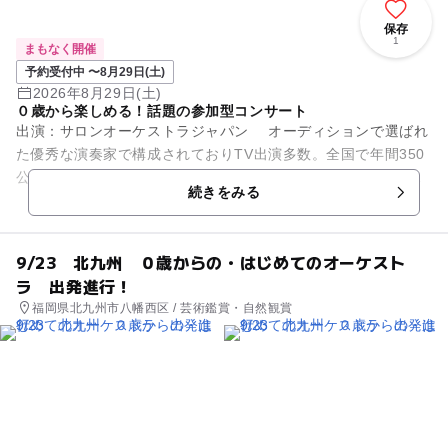
保存
1
まもなく開催
予約受付中 〜8月29日(土)
2026年8月29日(土)
０歳から楽しめる！話題の参加型コンサート
出演：サロンオーケストラジャパン オーディションで選ばれ
た優秀な演奏家で構成されておりTV出演多数。全国で年間350
公演開催の人気団体です。 0歳の赤ちゃんから参加できる、全
続きをみる
国で大人気の参...
9/23 北九州 ０歳からの・はじめてのオーケスト
ラ 出発進行！
福岡県北九州市八幡西区 / 芸術鑑賞・自然観賞