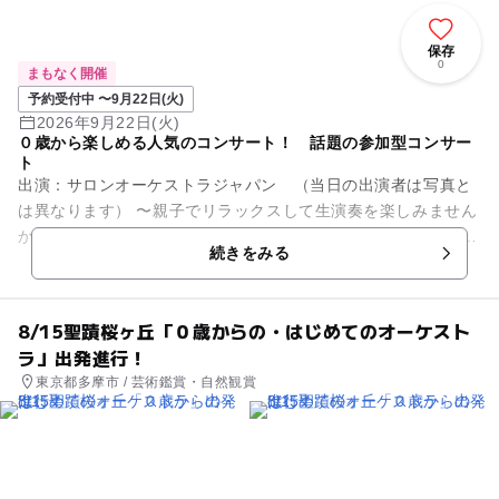
保存
0
まもなく開催
予約受付中 〜9月22日(火)
2026年9月22日(火)
０歳から楽しめる人気のコンサート！ 話題の参加型コンサー
ト
出演：サロンオーケストラジャパン （当日の出演者は写真と
は異なります） 〜親子でリラックスして生演奏を楽しみません
か？〜 オーディションで選ばれた優秀な演奏家で構成されてお
続きをみる
りTV出演多数。全...
8/15聖蹟桜ヶ丘「０歳からの・はじめてのオーケスト
ラ」出発進行！
東京都多摩市 / 芸術鑑賞・自然観賞