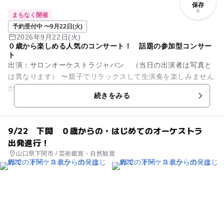
保存
0
まもなく開催
予約受付中 〜9月22日(火)
2026年9月22日(火)
０歳から楽しめる人気のコンサート！ 話題の参加型コンサー
ト
出演：サロンオーケストラジャパン （当日の出演者は写真と
は異なります） 〜親子でリラックスして生演奏を楽しみません
か？〜 オーディションで選ばれた優秀な演奏家で構成されてお
続きをみる
りTV出演多数。全...
9/22 下関 ０歳からの・はじめてのオーケストラ
出発進行！
山口県下関市 / 芸術鑑賞・自然観賞