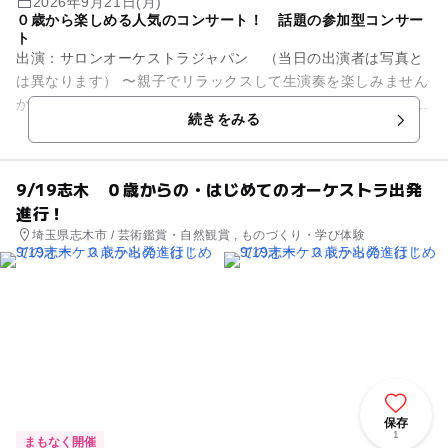
2026年9月21日(月)
０歳から楽しめる人気のコンサート！ 話題の参加型コンサー
ト
出演：サロンオーケストラジャパン （当日の出演者は写真と
は異なります） 〜親子でリラックスして生演奏を楽しみません
か？〜 オーディションで選ばれた優秀な演奏家で構成されてお
続きをみる
りTV出演多数。全...
9/19志木 ０歳からの・はじめてのオーケストラ出発
進行！
埼玉県志木市 / 芸術鑑賞・自然観賞 , ものづくり・学び体験
保存
1
まもなく開催