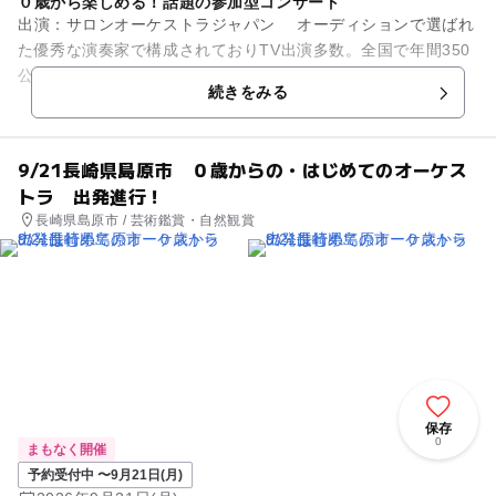
０歳から楽しめる！話題の参加型コンサート
出演：サロンオーケストラジャパン オーディションで選ばれ
た優秀な演奏家で構成されておりTV出演多数。全国で年間350
公演開催の人気団体です。 0歳の赤ちゃんから参加できる、全
続きをみる
国で大人気の参...
9/21長崎県島原市 ０歳からの・はじめてのオーケス
トラ 出発進行！
長崎県島原市 / 芸術鑑賞・自然観賞
保存
0
まもなく開催
予約受付中 〜9月21日(月)