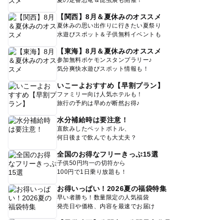
【関西】8月＆夏休みのオススメ
夏休みの思い出作りに行きたい夏祭り
水遊びスポット＆子供無料イベントも
【東海】8月＆夏休みのオススメ
参加無料ポケモンスタンプラリー♪
気分爽快水遊びスポット情報も！
いこーよおすすめ【早割プラン】
ファミリー向け人気ホテルも！
旅行の予約は早めが断然お得♪
水分補給時は要注意！
直飲みしたペットボトル、
何日後まで飲んでも大丈夫？
全国のお得なフリーきっぷ15選
子供50円均一の切符から
100円で1日乗り放題も！
お得いっぱい！2026夏の福袋特集
早い者勝ち！数量限定の人気福袋
発売日や価格、内容を最速でお届け