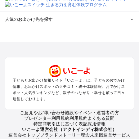
人気のお出かけ先を探す
全国からプール子連れおでかけスポットを探す
北海道･東北のプールおでかけ
北陸･甲信越のプールおでかけ
関東のプールおでかけ
東海のプールおでかけ
関西のプールおでかけ
中国･四国のプールおでかけ
子どもとお出かけ情報サイト「いこーよ」は、子どものおでかけ
九州･沖縄のプールおでかけ
情報、お出かけスポットのクチコミ・親子体験情報、おでかけス
ポット人気ランキングなど、親子のつながり・幸せを願って日々
運営しております。
定番お出かけスポット
遊園地
ご意見やお問い合わせ
施設やイベント運営者の方
動物園
プレゼンター利用規約
利用規約
よくある質問
バーベキュー
特定商取引法に基づく表記
採用情報
釣り
いこーよ運営会社（アクトインディ株式会社）
運営会社トップ
ブランドストーリー
理念
未来図
運営サービス
牧場