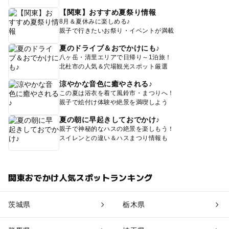
【関東】おすすめ夏祭り情報
8月＆夏休みに楽しめる♪
親子で行きたいお祭り・イベントが満載
夏のドライブ＆おでかけにも♪
八ヶ岳・清里エリアで日帰り～1泊旅！
北杜市の人気＆穴場観光スポット厳選
涼やかな音色に癒やされる♪
この夏は浴衣を着て風鈴市・まつりへ！
親子で絵付け体験や絶景を満喫しよう
夏の朝に早起きしておでかけ♪
親子で神秘的なハスの絶景を楽しもう！
スイレンとの違い＆ハスまつり情報も
関東おでかけ人気スポットランキング
茨城県
栃木県