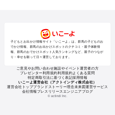
群馬のエリアからプール子ども連れのお出かけスポット
を探す
高崎・前橋・伊勢崎・榛名のプールお出かけ
軽井沢・万座・嬬恋・北軽井沢のプールお出かけ
熊谷・太田・足利・古河のプールお出かけ
伊香保・渋川のプールお出かけ
赤城・桐生・渡良瀬のプールお出かけ
子どもとお出かけ情報サイト「いこーよ」は、群馬の子どものお
水上・猿ヶ京・月夜野・法師のプールお出かけ
でかけ情報、群馬のお出かけスポットのクチコミ・親子体験情
富岡・藤岡・妙義・安中のプールお出かけ
報、群馬のおでかけスポット人気ランキングなど、親子のつなが
草津・尻焼・花敷のプールお出かけ
り・幸せを願って日々運営しております。
沼田・尾瀬・老神のプールお出かけ
四万・吾妻・川原湯のプールお出かけ
ご意見やお問い合わせ
施設やイベント運営者の方
プレゼンター利用規約
利用規約
よくある質問
特定商取引法に基づく表記
採用情報
群馬の定番お出かけスポット
いこーよ運営会社（アクトインディ株式会社）
運営会社トップ
ブランドストーリー
理念
未来図
運営サービス
群馬の遊園地
会社情報
プレスリリース
エンジニアブログ
群馬の動物園
© actindi Inc.
群馬のバーベキュー
群馬の釣り
群馬の牧場