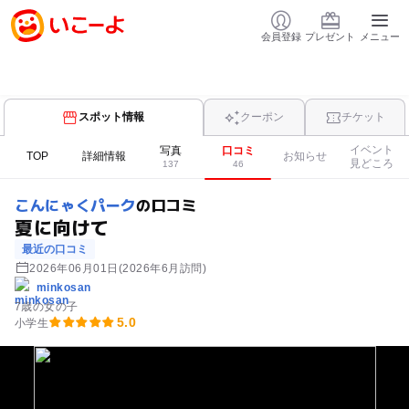
会員登録
プレゼント
メニュー
スポット情報
クーポン
チケット
イベント
写真
口コミ
TOP
詳細情報
お知らせ
見どころ
137
46
こんにゃくパーク
の口コミ
夏に向けて
最近の口コミ
2026年06月01日
(2026年6月訪問)
minkosan
7歳の女の子
5.0
小学生