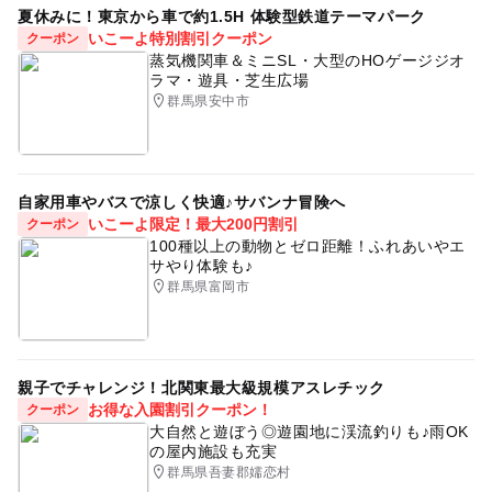
夏休みに！東京から車で約1.5H 体験型鉄道テーマパーク
いこーよ特別割引クーポン
クーポン
蒸気機関車＆ミニSL・大型のHOゲージジオ
ラマ・遊具・芝生広場
群馬県安中市
自家用車やバスで涼しく快適♪サバンナ冒険へ
いこーよ限定！最大200円割引
クーポン
100種以上の動物とゼロ距離！ふれあいやエ
サやり体験も♪
群馬県富岡市
親子でチャレンジ！北関東最大級規模アスレチック
お得な入園割引クーポン！
クーポン
大自然と遊ぼう◎遊園地に渓流釣りも♪雨OK
の屋内施設も充実
群馬県吾妻郡嬬恋村