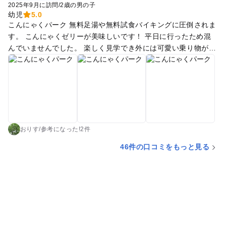
2025年9月に訪問
/
2歳の男の子
幼児
5.0
こんにゃくパーク 無料足湯や無料試食バイキングに圧倒されま
す。 こんにゃくゼリーが美味しいです！ 平日に行ったため混
んでいませんでした。 楽しく見学でき外には可愛い乗り物が 1
00円〜300円であります！ アイス屋さんもあり（こんにゃくで
バイキングに全力を尽くしてしまい食べられずリベンジしたい
次第です）
おりす
/
参考に
なった!
2件
46件の口コミをもっと見る