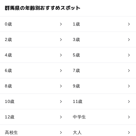
群馬県の年齢別おすすめスポット
0歳
1歳
2歳
3歳
4歳
5歳
6歳
7歳
8歳
9歳
10歳
11歳
12歳
中学生
高校生
大人