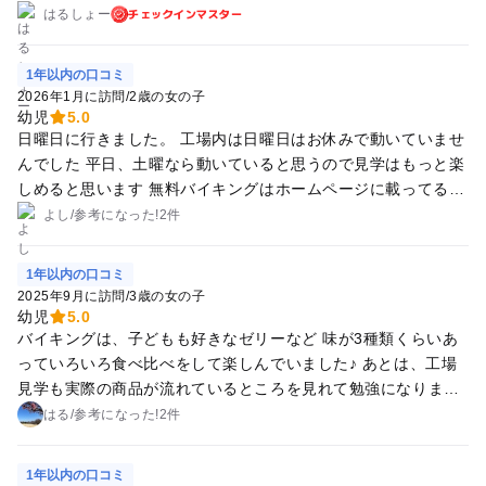
ります。 足湯もあってくつろげます。 体験型もあるようで
チェックインマスター
はるしょー
す。
1年以内の口コミ
2026年1月に訪問
/
2歳の女の子
幼児
5.0
日曜日に行きました。 工場内は日曜日はお休みで動いていませ
んでした 平日、土曜なら動いていると思うので見学はもっと楽
しめると思います 無料バイキングはホームページに載ってる通
りいろいろなものがあり楽しめた。 ゼリーが美味しく子供も喜
よし
/
参考に
なった!
2件
んで食べていました バイキングの通路が少し狭かったのでベビ
ーカーなどは大変だと思います お土産は種類も多かったです
1年以内の口コミ
バイキングで美味しかったものを買いました 詰め放題などもや
2025年9月に訪問
/
3歳の女の子
っていました 外には足湯と少し小さい子が遊べる場所があり、
幼児
5.0
無料で楽しむにはじゅうぶんな場所でした
バイキングは、子どもも好きなゼリーなど 味が3種類くらいあ
っていろいろ食べ比べをして楽しんでいました♪ あとは、工場
見学も実際の商品が流れているところを見れて勉強になりまし
た！ 昔はゲームコーナー？はなかったから新しいのかな？かわ
はる
/
参考に
なった!
2件
いいこんにゃくのぬいぐるみが取れて喜んでいました☺️
1年以内の口コミ