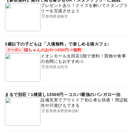
【参加無料】屋内で雨も暑さもOK！スタンプラリーに挑戦
プレゼントあり！クイズを解いてスタンプラ
リーを完成させよう
群馬県前橋市
3歳以下の子どもは「入場無料」で楽しめる猫カフェ♪
猫ちゃんのおやつ550円⇒無料
クーポン
イオンモール太田店1階で便利！買物や食事
の合間にもおすすめ☆
群馬県太田市
まるで別荘！1棟貸し13500円～コスパ最強のバンガロー泊
設備充実でアウトドア初心者も快適！周辺観
光や川遊びもできる
群馬県多野郡神流町