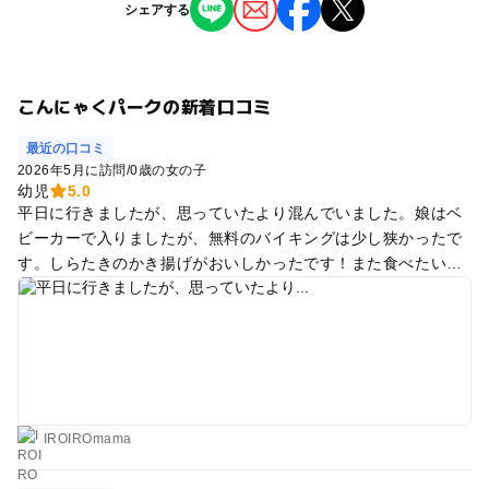
シェアする
こんにゃくパークの新着口コミ
最近の口コミ
2026年5月に訪問
/
0歳の女の子
幼児
5.0
平日に行きましたが、思っていたより混んでいました。娘はベ
ビーカーで入りましたが、無料のバイキングは少し狭かったで
す。しらたきのかき揚げがおいしかったです！また食べたい！
笑 工場見学は、ベビーカーも余裕で通れるスペースがあるので
ゆっくり見学できました。 土日や祝日はベビーカー厳しいかも
しれません。 ベビールームはなく、調乳用のお湯ももちろんあ
りませんでした。
IROIROmama