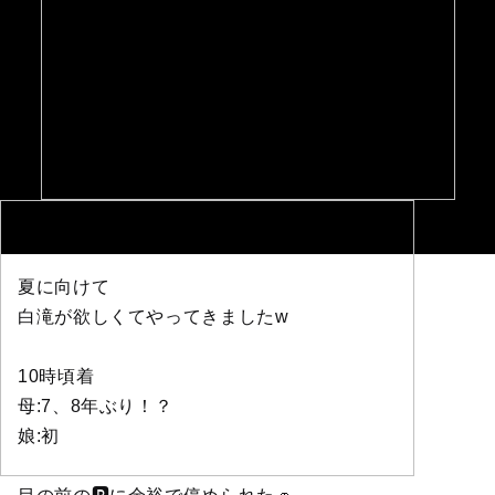
夏に向けて
白滝が欲しくてやってきましたw
10時頃着
母:7、8年ぶり！？
娘:初