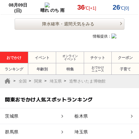
08月09日
36
26
℃
[+1]
℃
[0]
晴れ のち 雨
(日)
降水確率・週間天気をみる
情報提供：
オンライン
おでかけ
イベント
チケット
クーポン
イベント
おでかけ
ランキング
年齢別
特集
子育て
ニュース
全国
関東
埼玉県
造幣さいたま博物館
関東おでかけ人気スポットランキング
茨城県
栃木県
群馬県
埼玉県