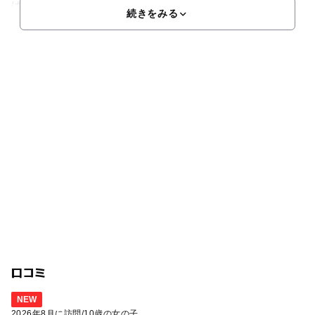
は珍しいものもたくさんあります。自由見学においては
続きをみる
口コミ
NEW
2026年8月に訪問
/
10歳の女の子