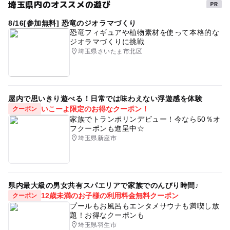
埼玉県内のオススメの遊び
8/16[参加無料] 恐竜のジオラマづくり
恐竜フィギュアや植物素材を使って本格的な
ジオラマづくりに挑戦
埼玉県さいたま市北区
屋内で思いきり遊べる！日常では味わえない浮遊感を体験
いこーよ限定のお得なクーポン！
クーポン
家族でトランポリンデビュー！今なら50％オ
フクーポンも進呈中☆
埼玉県新座市
県内最大級の男女共有スパエリアで家族でのんびり時間♪
12歳未満のお子様の利用料金無料クーポン
クーポン
プールもお風呂もエンタメサウナも満喫し放
題！お得なクーポンも
埼玉県羽生市