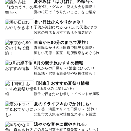
夏休みは「ばけばけ」の舞台へ
聖地巡礼・グルメ・花火大会を満喫！
夏の松江で「やりたいこと」をご紹介
暑い日はひんやりかき氷！
子供が笑顔になる♪ふわふわ天然かき氷
関東の有名＆おすすめ店を厳選紹介
東京から90分のまちで夏旅！
真田氏ゆかりの上田市で観光を満喫♪
涼しい高原・国宝・別所温泉をめぐる旅
8月の親子旅おすすめ情報
関東からの日帰り～1泊旅にぴったり
観光地・穴場＆避暑地や収穫体験も！
【関東】おすすめ夏祭り情報
8月＆夏休みに楽しめる♪
親子で行きたいお祭り・イベントが満載
夏のドライブ＆おでかけにも♪
八ヶ岳・清里エリアで日帰り～1泊旅！
北杜市の人気＆穴場観光スポット厳選
涼やかな音色に癒やされる♪
この夏は浴衣を着て風鈴市・まつりへ！