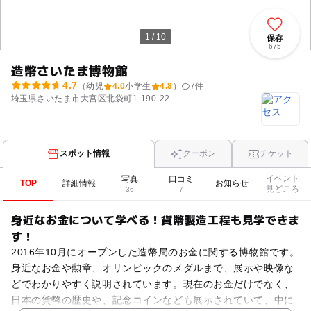
1 / 10
保存
675
造幣さいたま博物館
4.7
（幼児
4.0
小学生
4.8
）
7
件
埼玉県さいたま市大宮区北袋町1-190-22
スポット情報
クーポン
チケット
イベント
写真
口コミ
TOP
詳細情報
お知らせ
見どころ
36
7
身近なお金について学べる！貨幣製造工程も見学できま
す！
2016年10月にオープンした造幣局のお金に関する博物館です。
身近なお金や勲章、オリンピックのメダルまで、展示や映像な
どでわかりやすく説明されています。現在のお金だけでなく、
日本の貨幣の歴史や、記念コインなども展示されていて、中に