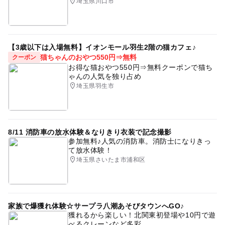
埼玉県川口市
【3歳以下は入場無料】イオンモール羽生2階の猫カフェ♪
猫ちゃんのおやつ550円⇒無料
クーポン
お得な猫おやつ550円⇒無料クーポンで猫ち
ゃんの人気を独り占め
埼玉県羽生市
8/11 消防車の放水体験＆なりきり衣装で記念撮影
参加無料♪人気の消防車。消防士になりきっ
て放水体験！
埼玉県さいたま市浦和区
家族で爆獲れ体験☆サープラ八潮あそびタウンへGO♪
獲れるから楽しい！北関東初登場や10円で遊
べるクレーンなど多彩