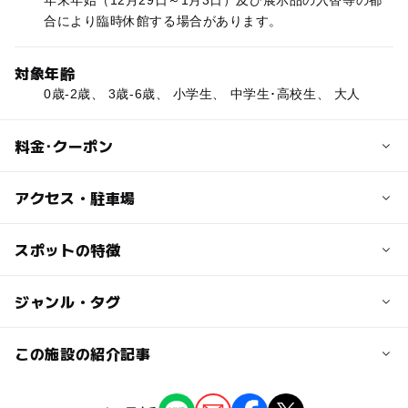
年末年始（12月29日～1月3日）及び展示品の入替等の都
合により臨時休館する場合があります。
対象年齢
0歳-2歳、 3歳-6歳、 小学生、 中学生･高校生、 大人
料金･クーポン
子供の料金
アクセス・駐車場
無料
交通アクセス
スポットの特徴
大人の料金
JR宇都宮線・高崎線・京浜東北線「さいたま新都心」駅下
無料
車、東口より徒歩約12分
ー
ー
駐車場あり
ジャンル・タグ
駅から近い
近くの駅
ー
ー
授乳室あり
託児所
ジャンル
この施設の紹介記事
さいたま新都心駅
工場見学
博物館・科学館
◯
◯
雨でもOK
ベビーカーOK
【埼玉2026】夏休みに予約不要・入館無料