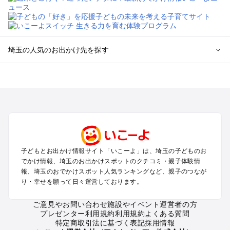
埼玉の人気のお出かけ先を探す
埼玉のエリアからプール子ども連れのお出かけスポット
を探す
川越・所沢・入間・新座のプールお出かけ
大宮・浦和・上尾・岩槻・蓮田のプールお出かけ
越谷・草加・春日部のプールお出かけ
秩父・長瀞のプールお出かけ
川口・戸田・和光・朝霞のプールお出かけ
子どもとお出かけ情報サイト「いこーよ」は、埼玉の子どものお
飯能・坂戸・東松山・日高のプールお出かけ
でかけ情報、埼玉のお出かけスポットのクチコミ・親子体験情
久喜・行田・加須・羽生のプールお出かけ
報、埼玉のおでかけスポット人気ランキングなど、親子のつなが
熊谷・太田・足利・古河のプールお出かけ
り・幸せを願って日々運営しております。
本庄・深谷・美里周辺のプールお出かけ
ご意見やお問い合わせ
施設やイベント運営者の方
プレゼンター利用規約
利用規約
よくある質問
埼玉の定番お出かけスポット
特定商取引法に基づく表記
採用情報