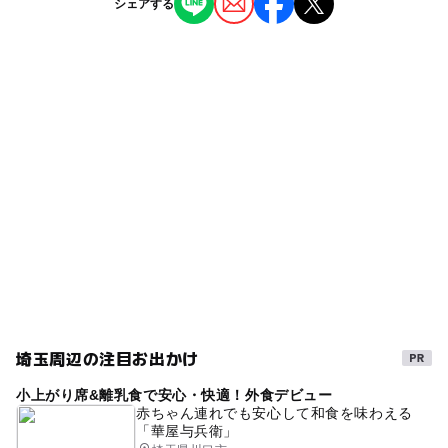
シェアする
で楽しめる博物館＆科学館5選！夏イベント
タグ
も
ー
ー
食事持込OK
レストラン
2026年7月24日
雨でも楽しめる
お金
春休み2027
雨の日でもOK
【大宮周辺】7月26日・27日の今週末のおで
◯
◯
売店
オムツ交換台
かけにもおすすめ！人気スポットランキング
冬休み2025-2026
夏休み2026
宇都宮線(埼玉県)
2025年7月25日
京浜東北線
雨の日おでかけ
【大宮周辺】7月5日・6日の今週末のおでか
GW(ゴールデンウィーク)2027
無料施設
けにおすすめ！人気スポットランキング
2025年7月4日
雨でも遊べる
高崎線
京浜東北線(埼玉県)
宇都宮線
午後から遊べる
朝から遊べる
高崎線(埼玉県)
埼玉周辺の注目お出かけ
小上がり席&離乳食で安心・快適！外食デビュー
赤ちゃん連れでも安心して和食を味わえる
「華屋与兵衛」