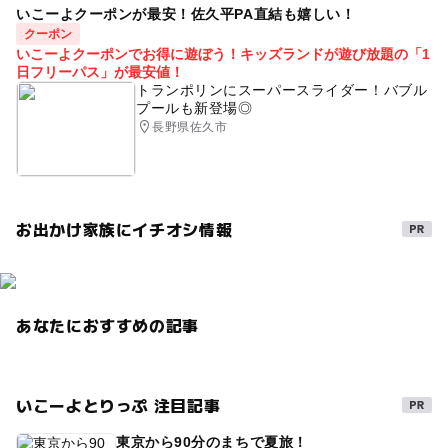
GW2016
雨でも遊べる
露天風呂
午後から遊べる
いこーよクーポンが最安！佐久平PA直結も嬉しい！
クーポン
いこーよクーポンでお得に遊ぼう！キッズランドが遊び放題の「1
日フリーパス」が最安値！
トランポリンにスーパースライダー！バブル
プールも新登場◎
長野県佐久市
お出かけ家族にイチオシ情報
あなたにおすすめの記事
いこーよとりっぷ 注目記事
東京から90分のまちで夏旅！