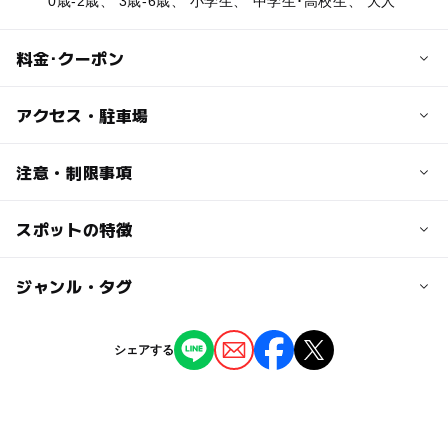
0歳-2歳、 3歳-6歳、 小学生、 中学生･高校生、 大人
料金･クーポン
子供の料金
アクセス・駐車場
小学生
平 日 460円（17時以降360円）
交通アクセス
注意・制限事項
土日祝 460円
上信越自動車道 上田菅平ICから国道144号を経て長野真
小学生未満無料
田線へ
スポットの特徴
日帰り温泉
※毎月10日、26日、29日は十福の日（割引あり）
長野ICから松代町を経て長野真田線へ
アルカリ性単純温泉
露天風呂
◯
ー
駐車場あり
ジャンル・タグ
駅から近い
大人の料金
駐車可能台数
サウナあり
中学生以上
マッサージチェアあり
100台
平 日 800円（17時以降600円）
ー
ー
授乳室あり
託児所
ジャンル
キッズルーム
シェアする
土日祝 850円
個室休憩
温泉・銭湯
駐車場料金
※毎月10日、26日、29日は十福の日（割引あり）
◯
ー
雨でもOK
ベビーカーOK
無料
タグ
ー
◯
食事持込OK
レストラン