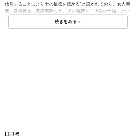
信仰することにより十の福徳を授かる”と説かれており、女人泰
産、身根具足、衆病疾除など、10の福徳を『地蔵の十福』とい
います。県下最大級の庭園風露天風呂は、常にランキン
続きをみる
口コミ