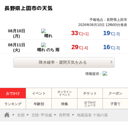
長野県上田市の天気
予報地点：長野県上田市
2026年08月10日 12時00分発表
08月10日
33
19
℃
[+1]
℃
[-3]
晴れ
(月)
08月11日
29
16
℃
[-4]
℃
[-3]
晴れ のち 雨
(火)
降水確率・週間天気をみる
情報提供：
オンライン
おでかけ
イベント
チケット
クーポン
イベント
おでかけ
ランキング
年齢別
特集
子育て
ニュース
全国
北陸･甲信越
長野県
地蔵温泉 十福の湯