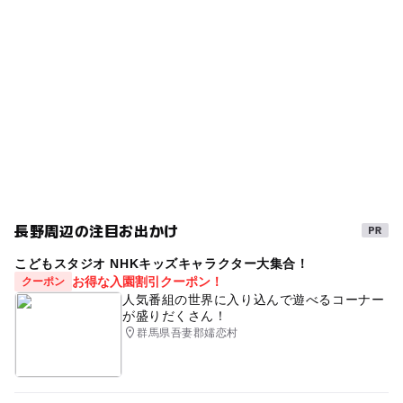
駐車場あり
ログハウス
秋のお出かけ2026
◯
ー
売店
オムツ交換台
春休み2027
室内
シルバーウィーク2026
日帰り
GW(ゴールデンウィーク)2015
夜まで遊べる
キッズスペース
個室(客室)休憩
マッサージチェア
雨の日でもOK
雨の日おでかけ
日帰り温泉
庭園露天風呂
ゴールデンウィーク2016
GW(ゴールデンウィーク)2016
スパ・温泉
体験
長野周辺の注目お出かけ
温泉施設
冬休み2025-2026
キッズルーム
旅行
こどもスタジオ NHKキッズキャラクター大集合！
長野県
冬のお出かけ
雨でも楽しめる
上田市
お得な入園割引クーポン！
クーポン
人気番組の世界に入り込んで遊べるコーナー
庭園
上田・別所・鹿教湯
日帰り利用OK
が盛りだくさん！
群馬県吾妻郡嬬恋村
日帰り入浴
gw2015
三連休
GW(ゴールデンウィーク)2027
個室休憩
GW