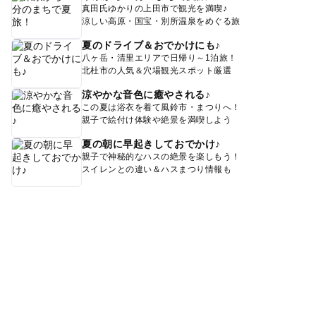
真田氏ゆかりの上田市で観光を満喫♪
涼しい高原・国宝・別所温泉をめぐる旅
夏のドライブ＆おでかけにも♪
八ヶ岳・清里エリアで日帰り～1泊旅！
北杜市の人気＆穴場観光スポット厳選
涼やかな音色に癒やされる♪
この夏は浴衣を着て風鈴市・まつりへ！
親子で絵付け体験や絶景を満喫しよう
夏の朝に早起きしておでかけ♪
親子で神秘的なハスの絶景を楽しもう！
スイレンとの違い＆ハスまつり情報も