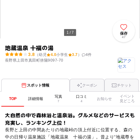
1 / 7
保存
47
地蔵温泉 十福の湯
3.8
（幼児
4.0
小学生
3.7
）
4
件
長野県上田市真田町傍陽9097-70
スポット情報
クーポン
チケット
イベント
写真
口コミ
TOP
詳細情報
お知らせ
見どころ
7
4
大自然の中で森林浴と温泉浴。グルメなどのサービスも
充実し、ランキング上位！
長野と上田の中間あたりの地蔵峠の頂上付近に位置する、森の
中の日帰り温泉施設「地蔵温泉 十福の湯」。昔より“地蔵尊を