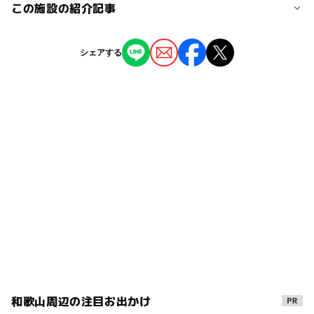
この施設の紹介記事
太地町立くじらの博物館
す。
自然体験・アクティビティ
・大阪市内から約210分
【アルコール消毒液の設置について】
▼ペットの同伴
◯
◯
売店
オムツ交換台
・名古屋市内から約230分
施設各所にアルコール消毒液を引き続き設置しておりま
●水族館と海中展望塔は抱っこ、またはキャリーバッグで
【2026】全国の海中水族館＆展望塔7選！潜
白浜エネルギーランド
シェアする
タグ
す。
同伴可能です。
水艦気分で海のなかを冒険
近くの駅
ご自由にお使いいただけます。
●安全上、海中観光船にはお連れ頂けません。事務所にて
2026年4月9日
魚とふれあう
GW(ゴールデンウィーク)2027
アドベンチャーワールド
お預かり可能です。
串本駅
【和歌山】10月11日～13日の三連休おでか
年末年始
水族館年間パス
朝から遊べる
【意思尊重のお願い】
けにもおすすめ！人気スポットランキング
お客様それぞれの意思に反してマスクの着脱を強いること
▼動物取扱業登録に関する表示
すさみ町立エビとカニの水族館
駐車可能台数
シルバーウィーク2026
エイ
三連休
2025年10月10日
がないよう、
[名称]串本海中公園[事業所]株式会社串本海中公園センター
200台
皆様方の主体的な判断にご配慮ください。
[所在地]和歌山県東牟婁郡串本町有田1157[動物取扱業の種
バックヤードツアー
シュノーケリング
穴場
【和歌山】9月13日～15日の三連休おでかけ
別]展示[登録番号]和歌山県19第7011号[登録年月日]平成24
にもおすすめ！人気スポットランキング
秋のお出かけ2026
サメ
ザリガニ釣り
クラゲ
駐車場料金
年6月9日[有効期間の末日]令和9年6月11日[動物取扱責任
2025年9月12日
無料
者]森 美枝
自然体験
夏休み2026
GW
お正月2026
和歌山
外遊び
宿泊できる遊園地・テーマパーク
駐車場詳細
1日中遊べるスポット
家族いっしょに
無料／200台
満車時は国道上・出入口で停まらずに国道をお進みくださ
動物とふれあう
春休みおでかけ
ウミガメ
い。時間をおいてのご来場を何卒お願い申し上げます。
和歌山周辺の注目お出かけ
年間パスあり
宿泊施設併設
ゴールデンウィーク
※施設の利用以外での駐車は固くお断りいたします。