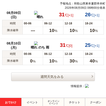
予報地点：和歌山県東牟婁郡串本町
2026年08月09日 06時00分発表
08月09日
31
26
℃
[+1]
℃
[+1]
晴れ
(日)
時間
00-06
06-12
12-18
18-24
---
10
10
10
降水確率
%
%
%
08月10日
31
25
℃
[0]
℃
[+1]
晴れ のち 雨
(月)
時間
00-06
06-12
12-18
18-24
0
10
30
40
降水確率
%
%
%
%
週間天気をみる
情報提供：
オンライン
おでかけ
イベント
チケット
クーポン
イベント