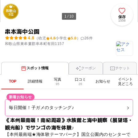
和歌山
1位
1 / 10
保存
1556
串本海中公園
4.8
（幼児
4.8
小学生
5.0
）
26
件
和歌山県東牟婁郡串本町有田1157
スポット情報
クーポン
チケット
イベント
写真
口コミ
TOP
詳細情報
お知らせ
見どころ
95
26
新着お知らせ
毎日開催！子ガメのタッチング♪
《本州最南端！南紀周遊》水族館と海中観察（展望塔・
観光船）でサンゴの海を体験♪
【本州最南端★海体験テーマパーク】国立公園内のセンターで