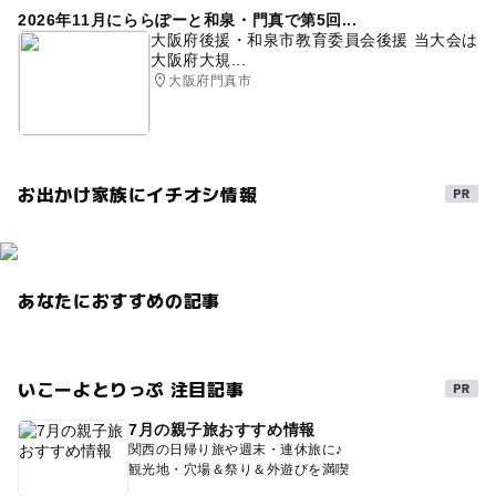
2026年11月にららぽーと和泉・門真で第5回...
春休み2027
冬休み2025-2026
駐車場あり
大阪府後援・和泉市教育委員会後援 当大会は
大阪府大規...
夏休み・自由研究2026
水族館バックヤードツアー
大阪府門真市
タッチプール
海亀
午後から遊べる
遊園地・テーマパーク
コロナ対策
お出かけ家族にイチオシ情報
あなたにおすすめの記事
いこーよとりっぷ 注目記事
7月の親子旅おすすめ情報
関西の日帰り旅や週末・連休旅に♪
観光地・穴場＆祭り＆外遊びを満喫