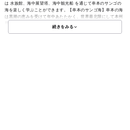
は 水族館、海中展望塔、海中観光船 を通じて串本のサンゴの
海を楽しく学ぶことができます。【串本のサンゴ海】串本の海
は黒潮の恵みを受けて年中あたたかく、世界最北限にして本州
最大規模のサンゴ群生が広がり、温帯と亜熱帯の生き物が入
続きをみる