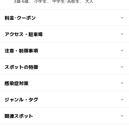
3歳-6歳、 小学生、 中学生･高校生、 大人
料金･クーポン
子供の料金
アクセス・駐車場
【入場券 (水族館＋海中展望塔)】小・中学生：1000円／3
歳以上の幼児：400円
交通アクセス
注意・制限事項
【入場券＋乗船券 乗船セット券】小・中学生：2000円／3
【お車の場合】
歳以上の幼児：1000円
紀勢自動車道すさみ南IC（高速終点）から約20分
スポットの特徴
▼障がい割引
・白浜から約50分
●お手帳のご提示で、各チケット料金を半額とさせて頂き
大人の料金
・那智勝浦から約50分
ます。
◯
ー
駐車場あり
感染症対策
駅から近い
【入場券 (水族館＋海中展望塔)】大人：2000円
・大阪市内から約150分
●付添・介護の方も1名、同様に半額とさせていただきま
【入場券＋乗船券 乗船セット券】大人：3200円
・名古屋市内から約240分
す。
【シルバー割引 入場券】65歳以上：1700円
ー
ー
授乳室あり
託児所
ジャンル・タグ
【お客様のマスク着用について】
●水族館館内とレストランはバリアフリー設計です。車椅
※高校生以上が大人料金となります。
【電車の場合
マスク着用は、お客さまご自身の判断とさせていただきま
子でご観覧頂けます。
JR串本駅から無料送迎シャトルバスで約13分
◯
◯
雨でもOK
ベビーカーOK
す。
ジャンル
関連スポット
・白浜から約50分
【従業員のマスク着用について】
▼ベビーカーのお預かり
・那智勝浦から約50分
水族館
観光
自然景観
展望台
スタッフは、接客の際にマスクの着用を継続させて頂きま
●事務所または水族館売店にてお預かりを承ります。
ー
◯
食事持込OK
レストラン