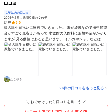
口コミ
1年以内の口コミ
2026年2月に訪問
/
2歳の女の子
幼児
5.0
娘の誕生日祝いに家族でいきました。 海が綺麗なので海中展望
台がすごく見応えがあって 水族館の入館料に追加料金がかかり
ますが 見る価値はあると思います。 イルカやシャチなどはお
りませんが、 ウミガメにご飯をあげれるし 小さい子供でも楽
しめる施設でした。
たこやき
26件の口コミをもっと見る
＼ おでかけしたら口コミを書こう ／
いこーよアプリで口コミを書く