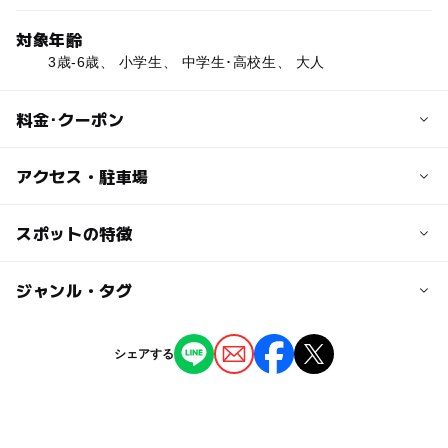
対象年齢
3歳-6歳、 小学生、 中学生･高校生、 大人
料金･クーポン
子供の料金
アクセス・駐車場
高校生以下 420円
交通アクセス
スポットの特徴
貸靴代 1足 / 300円
しなの鉄道線 信濃国分寺駅より徒歩7分
※幼児のお子様は無料
◯
ー
駐車場あり
ジャンル・タグ
駅から近い
近くの駅
大人の料金
信濃国分寺駅
ー
ー
授乳室あり
託児所
ジャンル
大学生 470円
シェアする
一般 520円
その他
◯
ー
雨でもOK
ベビーカーOK
上田駅
貸靴代 1足 / 300円
タグ
ー
ー
食事持込OK
レストラン