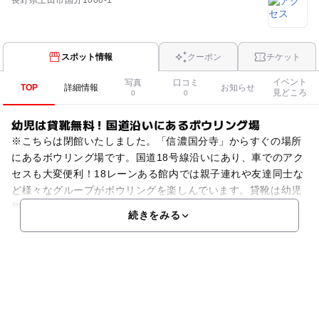
長野県上田市国分1000-1
スポット情報
クーポン
チケット
イベント
写真
口コミ
TOP
詳細情報
お知らせ
見どころ
0
0
幼児は貸靴無料！国道沿いにあるボウリング場
※こちらは閉館いたしました。「信濃国分寺」からすぐの場所
にあるボウリング場です。国道18号線沿いにあり、車でのアク
セスも大変便利！18レーンある館内では親子連れや友達同士な
ど様々なグループがボウリングを楽しんでいます。貸靴は幼児
無料と家族連れには嬉しいサービスもあります。また予約
続きをみる