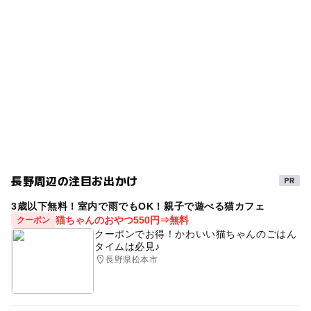
雨の日おでかけ
雨の日でもOK
ー
ー
売店
オムツ交換台
GW(ゴールデンウィーク)2027
雨でも楽しめる
ボウリング
雨でも遊べる
イベント
長野周辺の注目お出かけ
3歳以下無料！室内で雨でもOK！親子で遊べる猫カフェ
猫ちゃんのおやつ550円⇒無料
クーポン
クーポンでお得！かわいい猫ちゃんのごはん
タイムは必見♪
長野県松本市