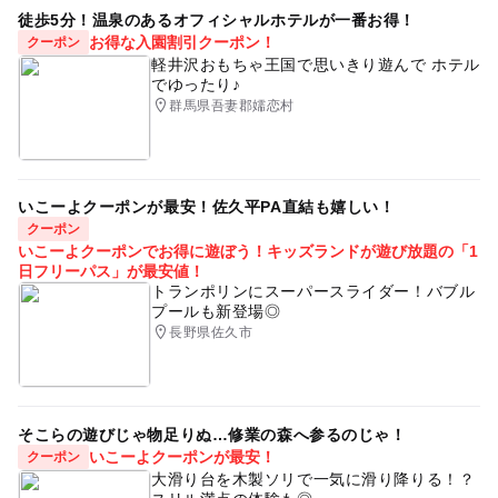
徒歩5分！温泉のあるオフィシャルホテルが一番お得！
お得な入園割引クーポン！
クーポン
軽井沢おもちゃ王国で思いきり遊んで ホテル
でゆったり♪
群馬県吾妻郡嬬恋村
いこーよクーポンが最安！佐久平PA直結も嬉しい！
クーポン
いこーよクーポンでお得に遊ぼう！キッズランドが遊び放題の「1
日フリーパス」が最安値！
トランポリンにスーパースライダー！バブル
プールも新登場◎
長野県佐久市
そこらの遊びじゃ物足りぬ…修業の森へ参るのじゃ！
いこーよクーポンが最安！
クーポン
大滑り台を木製ソリで一気に滑り降りる！？