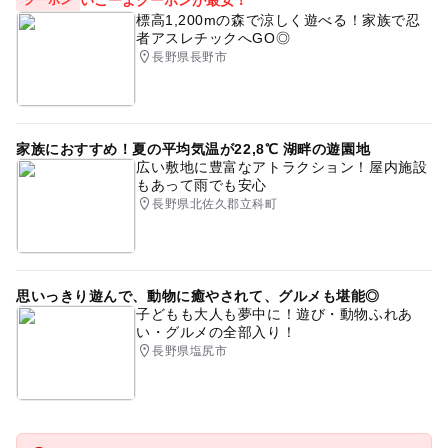
いこーよクーポンが最安！
クーポン
標高1,200mの森で涼しく遊べる！家族で忍
者アスレチックへGO◎
長野県長野市
家族におすすめ！夏の平均気温が22,8℃ 湖畔の遊園地
広い敷地に豊富なアトラクション！屋内施設
もあって雨でも安心
長野県北佐久郡立科町
思いっきり遊んで、動物に癒やされて、グルメも堪能◎
子どもも大人も夢中に！遊び・動物ふれあ
い・グルメの全部入り！
長野県塩尻市