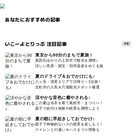
あなたにおすすめの記事
いこーよとりっぷ 注目記事
東京から90分のまちで夏旅！
真田氏ゆかりの上田市で観光を満喫♪
涼しい高原・国宝・別所温泉をめぐる旅
夏のドライブ＆おでかけにも♪
八ヶ岳・清里エリアで日帰り～1泊旅！
北杜市の人気＆穴場観光スポット厳選
涼やかな音色に癒やされる♪
この夏は浴衣を着て風鈴市・まつりへ！
親子で絵付け体験や絶景を満喫しよう
夏の朝に早起きしておでかけ♪
親子で神秘的なハスの絶景を楽しもう！
スイレンとの違い＆ハスまつり情報も