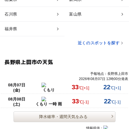
石川県
富山県
福井県
近くのスポットを探す
長野県上田市の天気
予報地点：長野県上田市
2026年08月07日 12時00分発表
08月07日
33
22
℃
[+1]
℃
[+1]
くもり
(金)
08月08日
33
22
℃
[-1]
℃
[-1]
くもり 一時 雨
(土)
降水確率・週間天気をみる
情報提供：