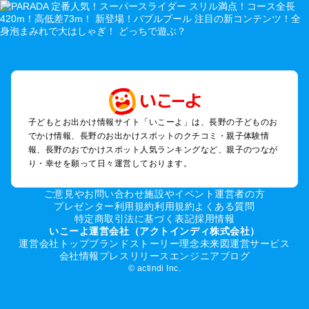
軽井沢・万座・嬬恋・北軽井沢のプールお出かけ
松本・上高地・諏訪・乗鞍・美ヶ原のプールお出かけ
長野・戸隠・小布施のプールお出かけ
上田・佐久・小諸・別所のプールお出かけ
伊那・駒ヶ根・飯田・昼神（伊那路）のプールお出かけ
蓼科・白樺湖・車山・女神湖・姫木平のプールお出かけ
安曇野・大町のプールお出かけ
子どもとお出かけ情報サイト「いこーよ」は、長野の子どものお
白馬・小谷のプールお出かけ
でかけ情報、長野のお出かけスポットのクチコミ・親子体験情
八ヶ岳・野辺山・富士見・原村・小海線沿線のプールお出かけ
報、長野のおでかけスポット人気ランキングなど、親子のつなが
木曽路・木曽周辺のプールお出かけ
り・幸せを願って日々運営しております。
野沢・志賀高原周辺のプールお出かけ
飯山・斑尾・信濃町・黒姫のプールお出かけ
ご意見やお問い合わせ
施設やイベント運営者の方
千曲・戸倉上山田のプールお出かけ
プレゼンター利用規約
利用規約
よくある質問
特定商取引法に基づく表記
採用情報
須坂・菅平高原・峰の原高原のプールお出かけ
いこーよ運営会社（アクトインディ株式会社）
運営会社トップ
ブランドストーリー
理念
未来図
運営サービス
長野の定番お出かけスポット
会社情報
プレスリリース
エンジニアブログ
© actindi Inc.
長野の遊園地
長野の動物園
長野のバーベキュー