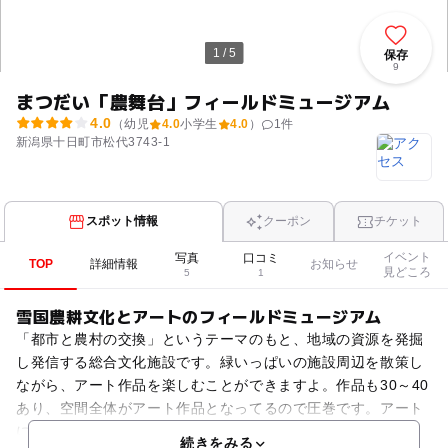
1 / 5
保存
9
まつだい「農舞台」フィールドミュージアム
4.0
（幼児
4.0
小学生
4.0
）
1
件
新潟県十日町市松代3743-1
スポット情報
クーポン
チケット
イベント
写真
口コミ
TOP
詳細情報
お知らせ
見どころ
5
1
雪国農耕文化とアートのフィールドミュージアム
「都市と農村の交換」というテーマのもと、地域の資源を発掘
し発信する総合文化施設です。緑いっぱいの施設周辺を散策し
ながら、アート作品を楽しむことができますよ。作品も30～40
あり、空間全体がアート作品となってるので圧巻です。アート
にこだわったレストランでは、この土地特有の雪室で熟成
続きをみる