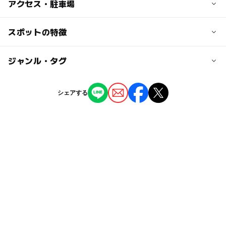
子供の料金
アクセス・駐車場
【農舞台+資料館券】小中学生300円、幼児無料
【松代城】小中学生250円、幼児無料
交通アクセス
スポットの特徴
【手をたずさえる塔】小中学生250円、幼児無料
まつだい駅直結にて徒歩1分、関越自動車道六日町ＩＣよ
り車で約60分
◯
◯
駐車場あり
ジャンル・タグ
駅から近い
大人の料金
【農舞台+資料館券】600円
駐車可能台数
◯
ー
授乳室あり
託児所
ジャンル
【松代城】500円
シェアする
60台
【手をたずさえる塔】500円
文化施設
◯
◯
雨でもOK
ベビーカーOK
駐車場料金
タグ
無料
ー
◯
食事持込OK
レストラン
農村レストラン
GW(ゴールデンウィーク)2027
ー
◯
売店
オムツ交換台
農家レストラン
アート
伝統文化
里山