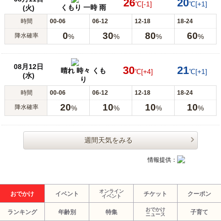
26
20
℃
[-1]
℃
[+1]
くもり 一時 雨
(火)
時間
00-06
06-12
12-18
18-24
0
30
80
60
降水確率
%
%
%
%
08月12日
30
21
晴れ 時々 くも
℃
[+4]
℃
[+1]
(水)
り
時間
00-06
06-12
12-18
18-24
20
10
10
10
降水確率
%
%
%
%
週間天気をみる
情報提供：
オンライン
おでかけ
イベント
チケット
クーポン
イベント
おでかけ
ランキング
年齢別
特集
子育て
ニュース