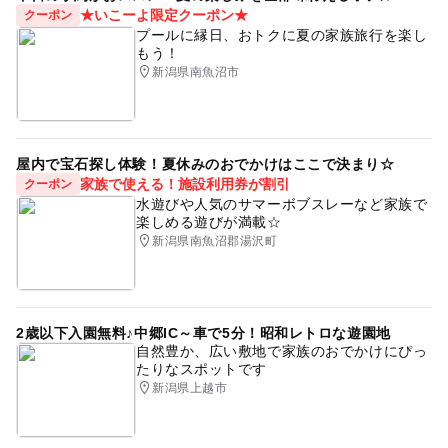
★いこーよ限定クーポン★
クーポン
プールに縁日、おトクに夏の家族旅行を楽し
もう！
新潟県南魚沼市
屋内で宝石探し体験！夏休みのおでかけはここで決まり☆
家族で使える！施設利用券が割引
クーポン
水遊びや人気のサマーボブスレーなど家族で
楽しめる遊びが満載☆
新潟県南魚沼郡湯沢町
2歳以下入園無料♪中郷IC～車で5分！昭和レトロな遊園地
自然豊か、広い敷地で家族のおでかけにぴっ
たりなスポットです
新潟県上越市