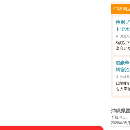
沖縄周
特別プ
トで水
沖縄県
3歳以
出会い
超豪華
料宿泊
沖縄県
1泊朝
も大満
沖縄県
予報地点：
2026年08