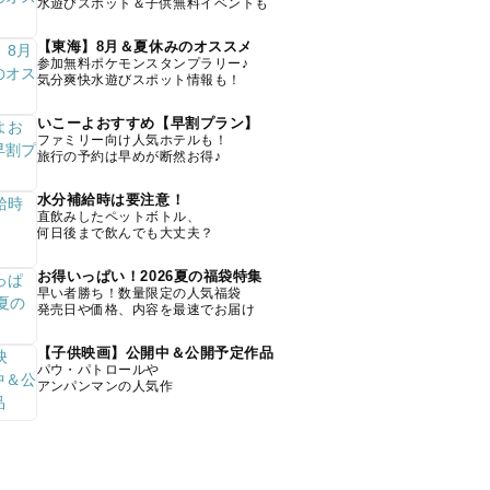
水遊びスポット＆子供無料イベントも
【東海】8月＆夏休みのオススメ
参加無料ポケモンスタンプラリー♪
気分爽快水遊びスポット情報も！
いこーよおすすめ【早割プラン】
ファミリー向け人気ホテルも！
旅行の予約は早めが断然お得♪
水分補給時は要注意！
直飲みしたペットボトル、
何日後まで飲んでも大丈夫？
お得いっぱい！2026夏の福袋特集
早い者勝ち！数量限定の人気福袋
発売日や価格、内容を最速でお届け
【子供映画】公開中＆公開予定作品
パウ・パトロールや
アンパンマンの人気作