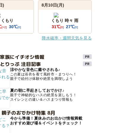
日)
8月10日(月)
くもり
くもり 時々 雨
℃
30℃
31℃
27℃
[+2]
[0]
[0]
[0]
降水確率・週間天気を見る
け家族にイチオシ情報
とりっぷ 注目記事
涼やかな音色に癒やされる♪
この夏は浴衣を着て風鈴市・まつりへ！
親子で絵付け体験や絶景を満喫しよう
夏の朝に早起きしておでかけ♪
親子で神秘的なハスの絶景を楽しもう！
スイレンとの違い＆ハスまつり情報も
 親子のおでかけ特集 8月
今から準備！夏休みのお出かけ情報満載
おすすめ遊び場＆イベントをチェック！