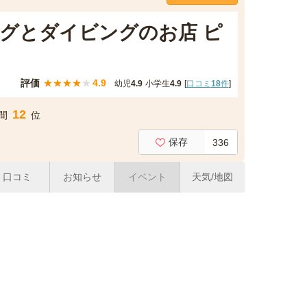
グとダイビングのお店 ピ
評価
★
★
★
★
★
4.9
幼児
4.9
小学生
4.9
[
口コミ
18
件
]
12
間
位
保存
336
口コミ
お知らせ
イベント
天気/地図