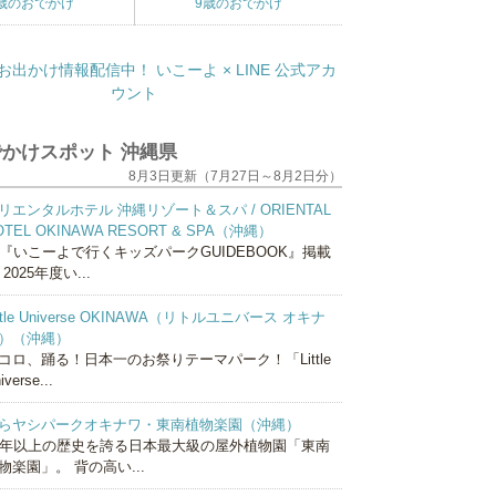
歳のおでかけ
9歳のおでかけ
かけスポット 沖縄県
8月3日更新（7月27日～8月2日分）
リエンタルホテル 沖縄リゾート＆スパ / ORIENTAL
OTEL OKINAWA RESORT & SPA（沖縄）
『いこーよで行くキッズパークGUIDEBOOK』掲載
 2025年度い...
ittle Universe OKINAWA（リトルユニバース オキナ
）（沖縄）
コロ、踊る！日本一のお祭りテーマパーク！「Little
iverse...
らヤシパークオキナワ・東南植物楽園（沖縄）
0年以上の歴史を誇る日本最大級の屋外植物園「東南
物楽園」。 背の高い...