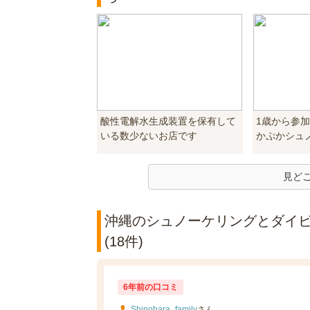
酸性電解水生成装置を保有して
1歳から参
いる数少ないお店です
かぷかシュ
見ど
沖縄のシュノーケリングとダイビ
(18件)
6年前の口コミ
Shinohara_family
さん