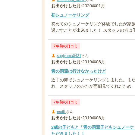
お出かけした月:
2020年01月
初シュノーケリング
初めてのシュノーケリング体験でしたが家
過ごすことが出来ました！ スタッフの方は子
7年前の口コミ
sugiyama0421
さん
お出かけした月:
2019年08月
青の洞窟は行けなかったけど
近くの海でシュノーケリングしました。まだ
れ、スタッフのかたが面倒見てくれたため、親
7年前の口コミ
motti-
さん
お出かけした月:
2019年08月
2歳の子どもと「青の洞窟子どもシュノーケ
ただきました！！