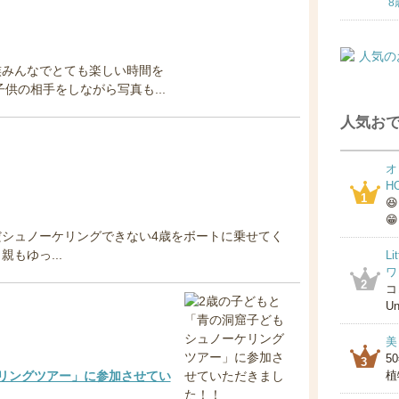
8
族みんなでとても楽しい時間を
供の相手をしながら写真も...
人気おで
オ
H
1

😁
シュノーケリングできない4歳をボートに乗せてく
もゆっ...
L
ワ
2
コ
Un
美
5
3
リングツアー」に参加させてい
植