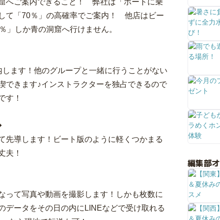
窟へご案内できること！ 弊社は「ボートに乗
して「70％」の高確率でご案内！ 他店はビー
0％」しか青の洞窟へ行けません。
内します！他のグループと一緒に行うことがない
喫できます♪インストラクターを独占できるので
です！
◆
て先導します！ビート版のように軽くつかまる
丈夫！
編集部
なって写真や動画を撮影します！しかも枚数に
データをその日の内にLINEなどで受け取れる