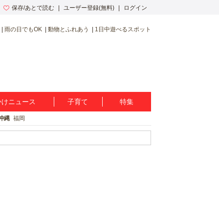
保存/あとで読む
ユーザー登録(無料)
ログイン
雨の日でもOK
動物とふれあう
1日中遊べるスポット
かけニュース
子育て
特集
沖縄
福岡