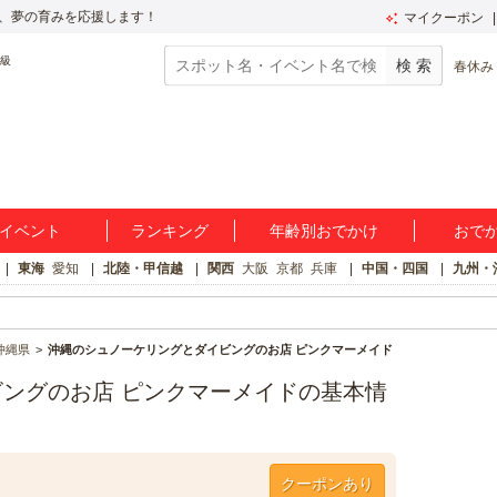
、夢の育みを応援します！
マイクーポン
春休み
イベント
ランキング
年齢別おでかけ
おで
東海
愛知
北陸・甲信越
関西
大阪
京都
兵庫
中国・四国
九州・
沖縄県
沖縄のシュノーケリングとダイビングのお店 ピンクマーメイド
ングのお店 ピンクマーメイドの基本情
クーポンあり