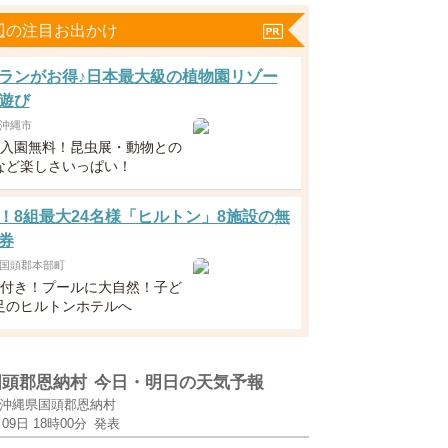
辺の注目お出かけ
ランがお得♪日本最大級の植物園リゾー
遊び
沖縄市
下入園無料！昆虫展・動物との
など楽しさいっぱい！
！8組最大24名様「ヒルトン」8施設の無
券
国頭郡本部町
食付き！プールに大自然！子ど
足のヒルトンホテルへ
国頭郡恩納村
今日・明日の天気予報
沖縄県国頭郡恩納村
月09日 18時00分
発表