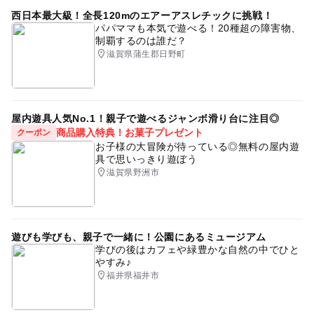
ミュージアム
夏休み2014
寒くても楽しめる
西日本最大級！全長120mのエアーアスレチックに挑戦！
パパママも本気で遊べる！20種超の障害物、
雨でも遊べる
タダでお出かけ
プラネタリウムあり
制覇するのは誰だ？
寒い日
体験型イベント
小学生向け体験イベントあり
滋賀県蒲生郡日野町
寒い日でもOK
屋内施設
雨の日でもOK
夏休み・自由研究2026
室内
遊び場
体験学習
屋内遊具人気No.1！親子で遊べるジャンボ滑り台に注目◎
節約おでかけ
琵琶湖
冬のお出かけ
商品購入特典！お菓子プレゼント
クーポン
お子様の大冒険が待っている◎無料の屋内遊
GW(ゴールデンウィーク)2016
秋のお出かけ2026
具で思いっきり遊ぼう
滋賀県野洲市
大型望遠鏡
遊びも学びも、親子で一緒に！公園にあるミュージアム
学びの後はカフェや緑豊かな自然の中でひと
やすみ♪
福井県福井市