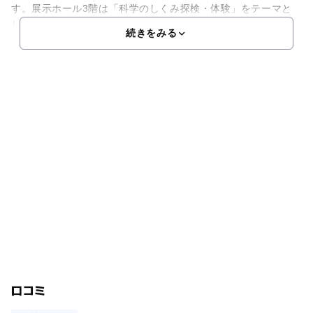
す。展示ホール3階は「科学のしくみ探検・体験」をテーマと
し、科学を使った展示物で実際に体験しながら学べます。プラ
続きをみる
口コミ