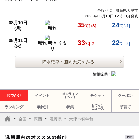
予報地点：滋賀県大津市
2026年08月10日 12時00分発表
08月10日
35
24
℃
[+3]
℃
[-1]
晴れ
(月)
08月11日
33
22
晴れ 時々 くも
℃
[-2]
℃
[-2]
(火)
り
降水確率・週間天気をみる
情報提供：
オンライン
おでかけ
イベント
チケット
クーポン
イベント
おでかけ
ランキング
年齢別
特集
子育て
ニュース
全国
関西
滋賀県
大津市科学館
滋賀県内のオススメの遊び