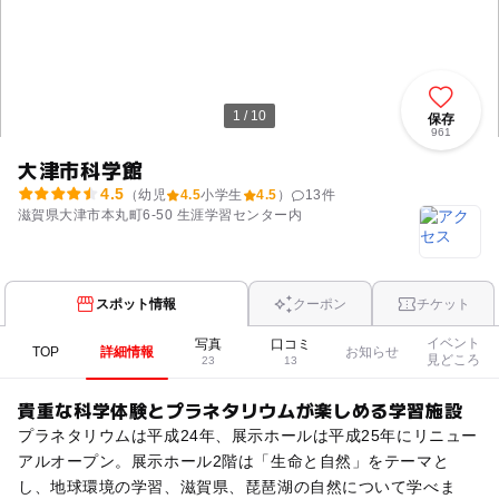
1 / 10
保存
961
大津市科学館
4.5
（幼児
4.5
小学生
4.5
）
13
件
滋賀県大津市本丸町6-50 生涯学習センター内
スポット情報
クーポン
チケット
イベント
写真
口コミ
TOP
詳細情報
お知らせ
見どころ
23
13
貴重な科学体験とプラネタリウムが楽しめる学習施設
プラネタリウムは平成24年、展示ホールは平成25年にリニュー
アルオープン。展示ホール2階は「生命と自然」をテーマと
し、地球環境の学習、滋賀県、琵琶湖の自然について学べま