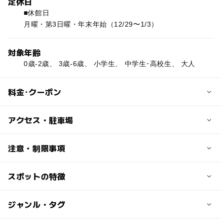
定休日
■休館日
月曜・第3日曜・年末年始（12/29〜1/3）
対象年齢
0歳-2歳、 3歳-6歳、 小学生、 中学生･高校生、 大人
料金･クーポン
子供の料金
アクセス・駐車場
展示ホール（小・中・高校生）
100円
交通アクセス
注意・制限事項
プラネタリウム（小・中・高校生）
・お車の場合
200円
名神高速大津ICより約4km
スポットの特徴
プラネタリウムあり：○
・電車の場合
工作コーナーあり：○
大人の料金
京阪電鉄石山坂本線膳所本町駅下車、徒歩7分
中学生向け体験イベントあり：○
◯
◯
駐車場あり
ジャンル・タグ
駅から近い
展示ホール
小学生向け体験イベントあり：○
100円
近くの駅