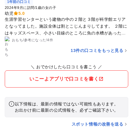
1年前の口コミ
2024年9月に訪問
/
1歳の女の子
幼児
5.0
生涯学習センターという建物の中の２階と３階が科学館エリア
となってました。施設全体は割とこじんまりしてます。 ２階に
はキッズスペース、小さい目線のところに魚の水槽があったり
して、1歳児でも割と楽しむことができました。プロジェクト
おもち
/
参考に
なった!
4件
マッピングがあって、足で絵を踏むと動いたりするので、小さ
13件の口コミをもっと見る
いお子さんたちが楽しそうに遊んでました。ところどころ椅子
もあって過ごしやすかったです。 ３階は鏡の部屋や、錯視の部
＼ おでかけしたら口コミを書こう ／
屋、理科の内容を少し体験できるような物が置いてました。内
容は小学生向けですが、幼稚園児生と思われる子たちも楽しそ
いこーよアプリで口コミを書く
うに遊んでました。 平日に行ったのでプラネタリウムはやって
いませんでした。また調べて行ってみたいと思います。 【施設
内容】※詳細はHPで確認お願いします。 料金（展示のみ）：
小学生以上〜100円、幼児無料 （プラネタリウム）：小学生以
以下情報は、最新の情報ではない可能性もあります。
上〜400円、幼児無料（※休日のみ、詳しくはHP参照） 駐車
お出かけ前に最新の公式情報を、必ずご確認下さい。
場：あり（無料）地上と地下にあります。 その他カフェあり
休日は幼児、小学生向けのイベントあり
スポット情報の改善を送る