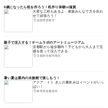
ゴールデンウィーク2015
雨でもOK
節約子連れ
6歳になったら机を作ろう！机作り体験in滋賀
大変な工程もあるよ、家族みんなで力を合わ
無料施設
屋内遊び場
中学生向け体験イベントあり
せて頑張ろう！
滋賀県彦根市
節約お出かけ
ものづくり
0円お出かけ
2014年夏休み特集
トリックアート
大津
雨のお出かけ
GW
GW2016
自然体験
親子で没入する！チームラボのアートミュージアム
京都駅から徒歩圏内！子どもから大人まで五
自由研究
駅から近い
星空観察
春休みおでかけ
感を使って没入できる
京都府京都市南区
雨でも楽しめる
午後から遊べる
ゴールデンウィーク
春休み2027
びわ湖
天文
GW(ゴールデンウィーク)2015
科学工作
暑い夏は屋内の水族館で楽しもう！
アクア・トト ぎふの夏休みはイベントがいっ
夏休み自由研究
シルバーウィーク2026
旅行
ぱい！
岐阜県各務原市
科学館・博物館
学習施設
星空
暑い日でもOK
おむつ交換台あり
体験できる博物館
科学体験