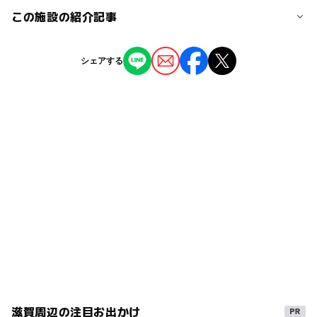
プラネタリウム
ー
ー
授乳室あり
託児所
ジャンル
この施設の紹介記事
中ノ庄駅
400円
プラネタリウム・天文台
体験施設
博物館・科学館
◯
◯
雨でもOK
ベビーカーOK
【2026関西】猛暑を避けて涼しい「プラネ
膳所本町駅
シェアする
タリウム」13選！星空体験＆夏休みイベント
タグ
も
ー
◯
食事持込OK
レストラン
駐車可能台数
2026年7月30日
ベビーカーOK
夏休み2015
0円スポット
97台
ー
◯
売店
オムツ交換台
夏休み2016
三連休
雨の日おでかけ
ミニ実験
駐車場料金
遊びと学び
節約でおでかけ
節約遊び場
無料
夏休み2026
節約
天体観測・星空観察
雨の日でも遊べる
穴場
冬休み2025-2026
室内施設
ゴールデンウィーク2016
平成27年
gw2015
梅雨
0円遊び場
星座
駐車場あり
体験
駐車場無料
GW(ゴールデンウィーク)2027
天体観測
親子体験学習
工作コーナーあり
滋賀周辺の注目お出かけ