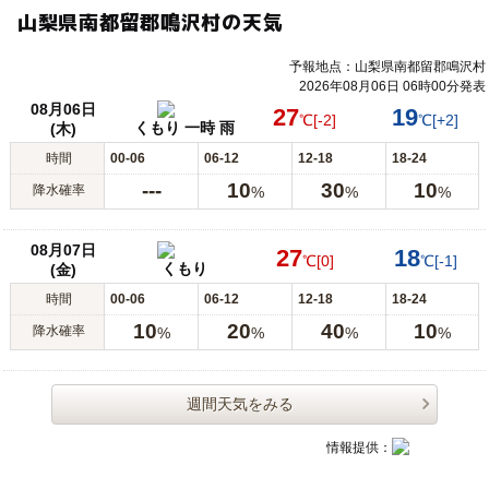
山梨県南都留郡鳴沢村の天気
予報地点：山梨県南都留郡鳴沢村
2026年08月06日 06時00分発表
08月06日
27
19
℃
[-2]
℃
[+2]
くもり 一時 雨
(木)
時間
00-06
06-12
12-18
18-24
---
10
30
10
降水確率
%
%
%
08月07日
27
18
℃
[0]
℃
[-1]
くもり
(金)
時間
00-06
06-12
12-18
18-24
10
20
40
10
降水確率
%
%
%
%
週間天気をみる
情報提供：