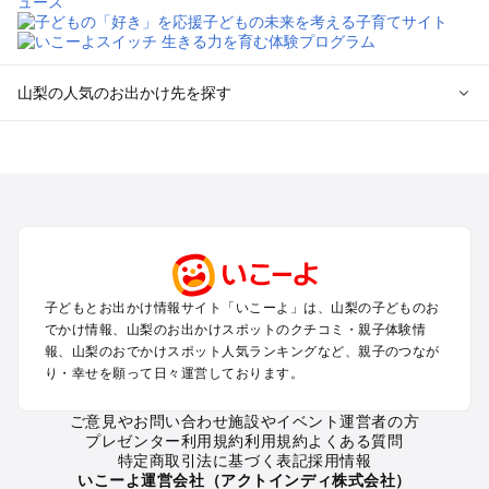
山梨の人気のお出かけ先を探す
山梨のエリアからプール子ども連れのお出かけスポット
を探す
町田・相模原・愛川・上野原のプールお出かけ
富士五湖周辺・富士吉田のプールお出かけ
八ヶ岳・清里・小淵沢・甲斐大泉のプールお出かけ
甲府・昇仙峡・湯村のプールお出かけ
石和・勝沼・塩山のプールお出かけ
子どもとお出かけ情報サイト「いこーよ」は、山梨の子どものお
大月・都留・道志渓谷のプールお出かけ
でかけ情報、山梨のお出かけスポットのクチコミ・親子体験情
山中湖・忍野のプールお出かけ
報、山梨のおでかけスポット人気ランキングなど、親子のつなが
南アルプスのプールお出かけ
り・幸せを願って日々運営しております。
身延・下部・早川のプールお出かけ
ご意見やお問い合わせ
施設やイベント運営者の方
プレゼンター利用規約
利用規約
よくある質問
山梨の定番お出かけスポット
特定商取引法に基づく表記
採用情報
山梨の遊園地
いこーよ運営会社（アクトインディ株式会社）