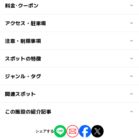
料金･クーポン
子供の料金
アクセス・駐車場
シーズン、利用時間によって異なります。公式サイトでご
確認ください。
交通アクセス
注意・制限事項
【車】河口湖I.Cより約15分
大人の料金
【電車】大月駅から富士急行で 約50分
スポットの特徴
キッズパーク：あり
シーズン、利用時間によって異なります。公式サイトでご
そり遊び：あり
確認ください。
駐車可能台数
スノーチュービング：なし
◯
ー
駐車場あり
ジャンル・タグ
駅から近い
スキースクール：あり
2,500台
スノーボードスクール：あり
◯
◯
授乳室あり
託児所
ジャンル
関連スポット
キッズウェアレンタル：あり
駐車場詳細
温泉：あり（車で5分）
スポーツ施設
スキー場
※平日及びナイター（15:00以降）は無料
ー
ー
雨でもOK
ベビーカーOK
宿泊施設（敷地内）：なし ※車で5分の場所に「富士緑
この施設の紹介記事
山梨県曽根丘陵公園
※土日祝日及び12/29～1/3は有料（乗用車 1000円/1日 ）
の休暇村」あり
タグ
託児所：あり
ー
◯
食事持込OK
レストラン
【2025-2026】関東近郊スキー場のキッズパ
富士すばるランド
シェアする
ウェアレンタル110cm～
雪遊び2025-2026
ーク6選｜そり・雪遊びを家族で楽しめる！
◯
◯
売店
オムツ交換台