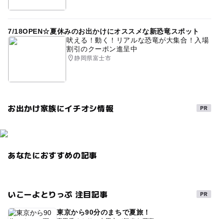
ウェアレンタル100cm～
雪そりあそび
7/18OPEN☆夏休みのお出かけにオススメな新恐竜スポット
スキー専用ゲレンデ2025-2026
キッズゲレンデ
吠える！動く！リアルな恐竜が大集合！入場
割引のクーポン進呈中
午後から遊べる
初めての雪遊び2025-2026
静岡県富士市
運動・体を動かす
おむつ交換台あり
ファミリーゲレンデ
ウェアレンタル90cm～
授乳室があるスキー場2025-2026
アウトドア
お出かけ家族にイチオシ情報
高速ICから近いスキー場2025-2026
雪遊び体験2025-2026
キッズパークあり
あなたにおすすめの記事
無料レッスン
託児所があるスキー場2025-2026
ソリ遊び
そり滑り
外遊び
スキーこどもの日イベント2025-2026
いこーよとりっぷ 注目記事
雪ソリ遊び2025-2026
スキー教室2025-2026
東京から90分のまちで夏旅！