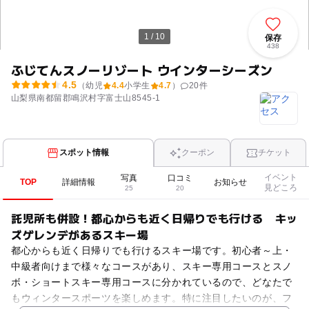
1 / 10
保存
438
ふじてんスノーリゾート ウインターシーズン
4.5
（幼児
4.4
小学生
4.7
）
20
件
山梨県南都留郡鳴沢村字富士山8545-1
スポット情報
クーポン
チケット
イベント
写真
口コミ
TOP
詳細情報
お知らせ
見どころ
25
20
託児所も併設！都心からも近く日帰りでも行ける キッ
ズゲレンデがあるスキー場
都心からも近く日帰りでも行けるスキー場です。初心者～上・
中級者向けまで様々なコースがあり、スキー専用コースとスノ
ボ・ショートスキー専用コースに分かれているので、どなたで
もウィンタースポーツを楽しめます。特に注目したいのが、フ