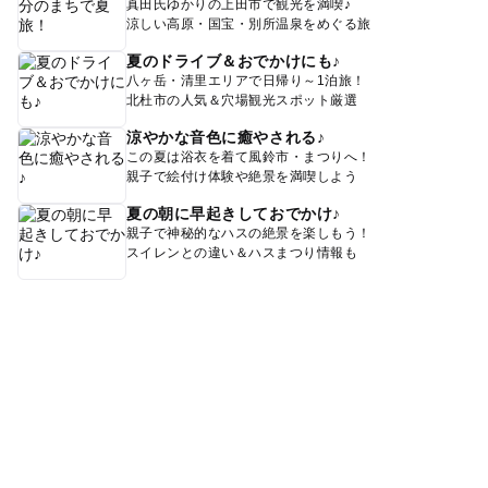
真田氏ゆかりの上田市で観光を満喫♪
無料休憩所
クリスマスイベント
秋のお出かけ2026
涼しい高原・国宝・別所温泉をめぐる旅
朝から遊べる
冬休み2025-2026
キッズ向けイベント
夏のドライブ＆おでかけにも♪
八ヶ岳・清里エリアで日帰り～1泊旅！
雪そり遊び2025-2026
日帰り
北杜市の人気＆穴場観光スポット厳選
スキー以外も楽しめるスキー場2025-2026
駐車場あり
涼やかな音色に癒やされる♪
この夏は浴衣を着て風鈴市・まつりへ！
キッズパーク
オムツ
花火
親子で絵付け体験や絶景を満喫しよう
雪遊びゲレンデ2025-2026
冬のお出かけ
手ぶらOK
夏の朝に早起きしておでかけ♪
親子で神秘的なハスの絶景を楽しもう！
年始イベント
託児所あり
東名高速道路
スイレンとの違い＆ハスまつり情報も
スキースクール2025-2026
オムツ交換台
キッズパークがあるスキー場2025-2026
おむつ交換台があるスキー場2025-2026