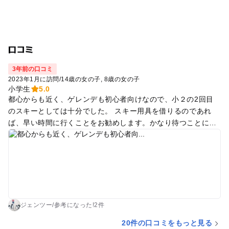
口コミ
3年前の口コミ
2023年1月に訪問
/
14歳の女の子
8歳の女の子
小学生
5.0
都心からも近く、ゲレンデも初心者向けなので、小２の2回目
のスキーとしては十分でした。 スキー用具を借りるのであれ
ば、早い時間に行くことをお勧めします。かなり待つことにな
ります。朝早くに着いて、ほどほどに帰る方が小さい子供には
良いと思いました。 子どもがもう少し上手くなると、野沢温泉
や志賀高原とかに行く方が良いかもしれませんが、ソリや雪遊
びゾーンは充実しているので、小さい子どもがいる家族には良
いと思いました。
ジェンツー
/
参考に
なった!
2件
20件の口コミをもっと見る