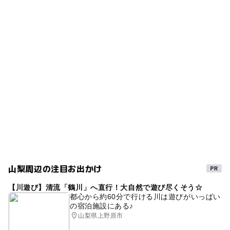
2026年1月5日
親子でスポーツ
スキーレンタル2025-2026
ふじてんリゾート
【2025-2026】東京から車で日帰りOK！子
ICから近い
天気ライブカメラ
連れにおすすめの関東近郊スキー場16選
富士眺望の湯ゆらり
スキー教室(キッズスクール)2025-2026
夏休み2026
2025年12月1日
授乳室あり
自然体験
スノーパーク
山梨のスキー場「ふじてんスノーリゾート」
が2024-2025シーズン開始 子供ゲレンデも
雪遊び広場2025-2026
遊具
2024年10月17日
休憩所があるスキー場2025-2026
春休み2027
クリスマス2026
キッズ向けイベントあり
運動
雪あそび2025-2026
ファミリーレッスン
親子でアウトドア
冬のレジャー
ショー
山梨周辺の注目お出かけ
初心者向けスキー場2025-2026
授乳室
【川遊び】清流「鶴川」へ直行！大自然で遊び尽くそう☆
キッズスクール
スキー場で花火が見れる
託児所
都心から約60分で行ける川は遊びがいっぱい
の宿泊施設にある♪
そり遊び
シルバーウィーク2026
山梨県上野原市
スノーボードスクール
レンタルあり
ソリ滑り