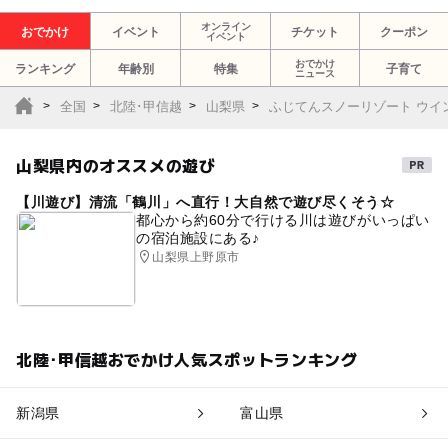
オンライン
おでかけ
イベント
チケット
クーポン
イベント
おでかけ
ランキング
年齢別
特集
子育て
ニュース
全国
北陸･甲信越
山梨県
ふじてんスノーリゾート ウイ
山梨県内のオススメの遊び
【川遊び】清流「鶴川」へ直行！大自然で遊び尽くそう☆
都心から約60分で行ける川は遊びがいっぱい
の宿泊施設にある♪
山梨県上野原市
北陸･甲信越おでかけ人気スポットランキング
新潟県
富山県