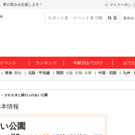
、夢の育みを応援します！
マイクーポン
春休み
イベント
ランキング
年齢別おでかけ
おで
東海
愛知
北陸・甲信越
関西
大阪
京都
兵庫
中国・四国
九州・
かわち水と緑のふれあい公園
基本情報
い公園