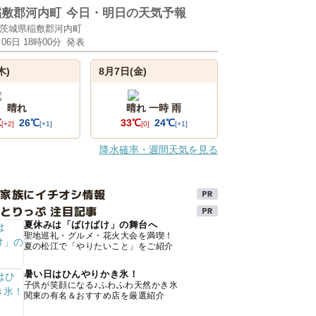
稲敷郡河内町
今日・明日の天気予報
茨城県稲敷郡河内町
月06日 18時00分
発表
木)
8月7日(金)
晴れ
晴れ 一時 雨
℃
26℃
33℃
24℃
[+2]
[+1]
[0]
[+1]
降水確率・週間天気を見る
け家族にイチオシ情報
とりっぷ 注目記事
夏休みは「ばけばけ」の舞台へ
聖地巡礼・グルメ・花火大会を満喫！
夏の松江で「やりたいこと」をご紹介
暑い日はひんやりかき氷！
子供が笑顔になる♪ふわふわ天然かき氷
関東の有名＆おすすめ店を厳選紹介