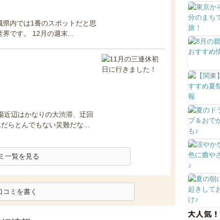
城県内では1番のスポットだと思
です。 12月の週末...
車場近辺はかなりの大渋滞、迂回
らとんでもない災難だな...
ミ一覧を見る
口コミを書く
大人気！