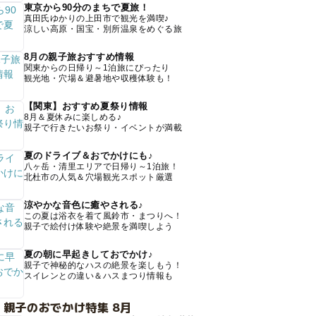
東京から90分のまちで夏旅！
真田氏ゆかりの上田市で観光を満喫♪
涼しい高原・国宝・別所温泉をめぐる旅
8月の親子旅おすすめ情報
関東からの日帰り～1泊旅にぴったり
観光地・穴場＆避暑地や収穫体験も！
【関東】おすすめ夏祭り情報
8月＆夏休みに楽しめる♪
親子で行きたいお祭り・イベントが満載
夏のドライブ＆おでかけにも♪
八ヶ岳・清里エリアで日帰り～1泊旅！
北杜市の人気＆穴場観光スポット厳選
涼やかな音色に癒やされる♪
この夏は浴衣を着て風鈴市・まつりへ！
親子で絵付け体験や絶景を満喫しよう
夏の朝に早起きしておでかけ♪
親子で神秘的なハスの絶景を楽しもう！
スイレンとの違い＆ハスまつり情報も
 親子のおでかけ特集 8月