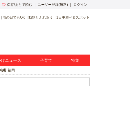
保存/あとで読む
ユーザー登録(無料)
ログイン
雨の日でもOK
動物とふれあう
1日中遊べるスポット
かけニュース
子育て
特集
沖縄
福岡