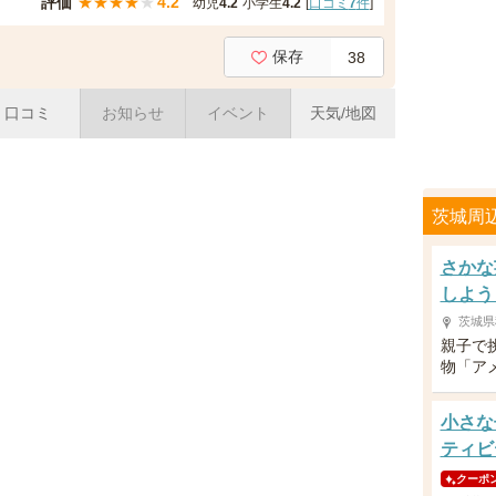
評価
★
★
★
★
★
4.2
幼児
4.2
小学生
4.2
[
口コミ
7
件
]
保存
38
口コミ
お知らせ
イベント
天気/地図
茨城周
さかな
しよう
茨城県
親子で
物「ア
小さな
ティビ
クーポ