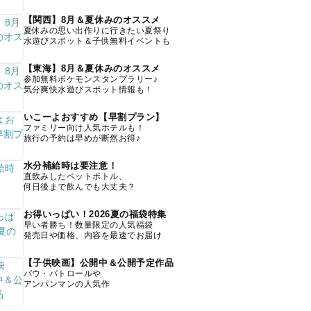
【関西】8月＆夏休みのオススメ
夏休みの思い出作りに行きたい夏祭り
水遊びスポット＆子供無料イベントも
【東海】8月＆夏休みのオススメ
参加無料ポケモンスタンプラリー♪
気分爽快水遊びスポット情報も！
いこーよおすすめ【早割プラン】
ファミリー向け人気ホテルも！
旅行の予約は早めが断然お得♪
水分補給時は要注意！
直飲みしたペットボトル、
何日後まで飲んでも大丈夫？
お得いっぱい！2026夏の福袋特集
早い者勝ち！数量限定の人気福袋
発売日や価格、内容を最速でお届け
【子供映画】公開中＆公開予定作品
パウ・パトロールや
アンパンマンの人気作