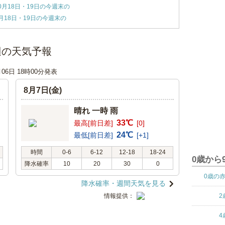
0月18日・19日の今週末の
月18日・19日の今週末の
辺の天気予報
月06日 18時00分発表
8月7日(金)
晴れ 一時 雨
33℃
最高[前日差]
[0]
24℃
最低[前日差]
[+1]
時間
0-6
6-12
12-18
18-24
0歳から
降水確率
10
20
30
0
0歳の
降水確率・週間天気を見る
情報提供：
2
4