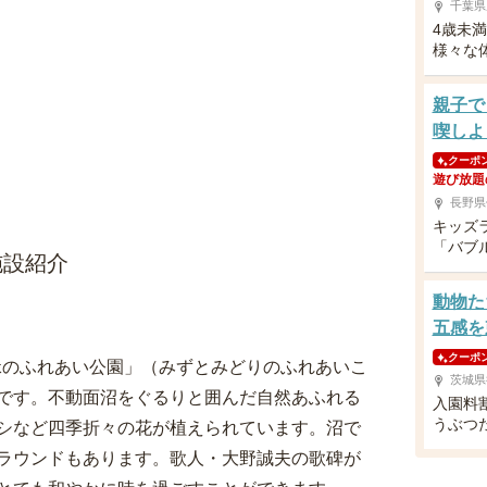
千葉県
4歳未
様々な
親子で
喫しよ
クーポ
遊び放題
長野県
キッズ
「バブ
施設紹介
動物た
五感を
クーポ
と緑のふれあい公園」（みずとみどりのふれあいこ
茨城県
です。不動面沼をぐるりと囲んだ自然あふれる
入園料
うぶつ
シなど四季折々の花が植えられています。沼で
ラウンドもあります。歌人・大野誠夫の歌碑が