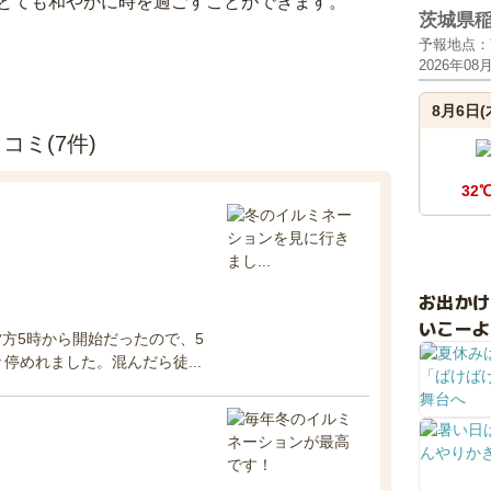
とても和やかに時を過ごすことができます。
茨城県
予報地点：
2026年08
8月6日(
ミ(7件)
32
お出か
いこーよ
方5時から開始だったので、5
停めれました。混んだら徒...