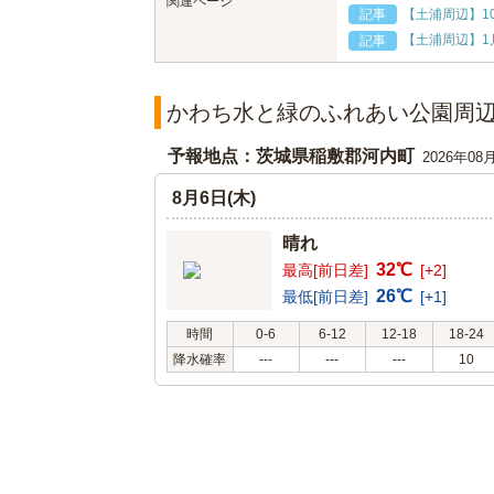
関連ページ
【土浦周辺】1
記事
【土浦周辺】1
記事
かわち水と緑のふれあい公園周
予報地点：茨城県稲敷郡河内町
2026年08
8月6日(木)
晴れ
32℃
最高[前日差]
[+2]
26℃
最低[前日差]
[+1]
時間
0-6
6-12
12-18
18-24
降水確率
---
---
---
10