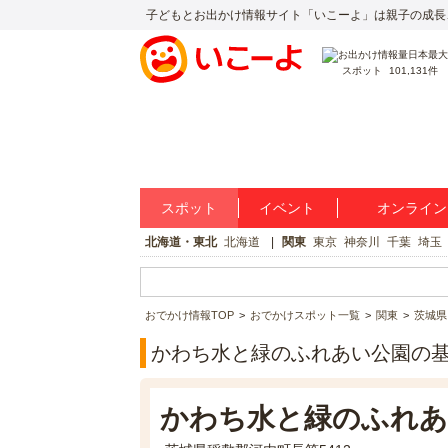
子どもとお出かけ情報サイト「いこーよ」は親子の成長
スポット
101,131件
スポット
イベント
オンライン
北海道・東北
北海道
関東
東京
神奈川
千葉
埼玉
おでかけ情報TOP
おでかけスポット一覧
関東
茨城県
かわち水と緑のふれあい公園の
かわち水と緑のふれあ