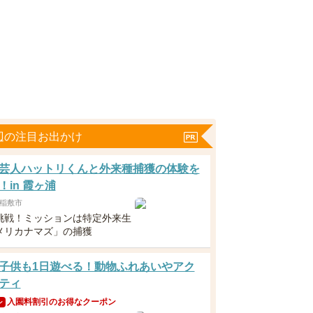
辺の注目お出かけ
芸人ハットリくんと外来種捕獲の体験を
！in 霞ヶ浦
稲敷市
挑戦！ミッションは特定外来生
メリカナマズ」の捕獲
子供も1日遊べる！動物ふれあいやアク
ティ
入園料割引のお得なクーポン
ン