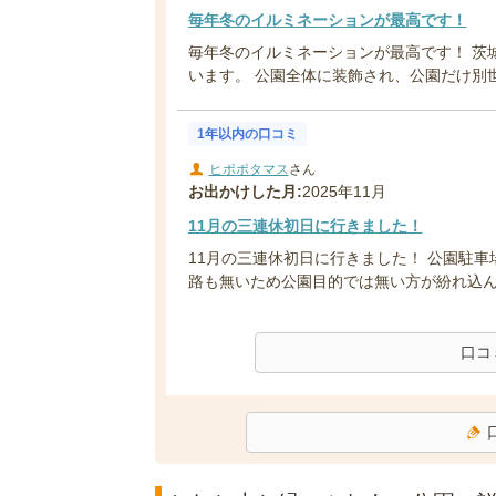
毎年冬のイルミネーションが最高です！
毎年冬のイルミネーションが最高です！ 茨
います。 公園全体に装飾され、公園だけ別世界
1年以内の口コミ
ヒポポタマス
さん
お出かけした月:
2025年11月
11月の三連休初日に行きました！
11月の三連休初日に行きました！ 公園駐
路も無いため公園目的では無い方が紛れ込んだ
口コ