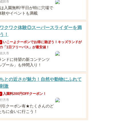
成田市
満は入園無料!平日が特に穴場で
体験やイベントも満載
ワクワク体験◎スーパースライダーを満
う！
いこーよクーポンでお得に遊ぼう！キッズランドが
ン
の「1日フリーパス」が最安値！
佐久市
ランドに待望の新コンテンツ
ルプール」も仲間入り！
ちとの近さが魅力！自然や動物にふれて
刺激
入園料200円OFFクーポン！
ン
行方市
割引クーポン有★たくさんのど
たちに会いに行こう！