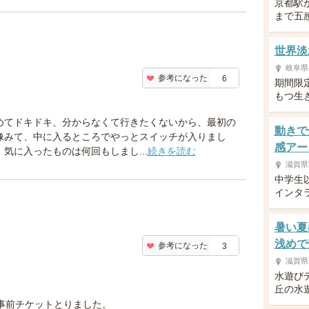
京都駅
まで五
世界淡
岐阜県
参考になった
6
期間限
もつ生
めてドキドキ、分からなくて行きたくないから、最初の
動きで
像みて、中に入るところでやっとスイッチが入りまし
感アー
。気に入ったものは何回もしまし...
続きを読む
滋賀県
中学生
インタ
暑い夏
浅めで
参考になった
3
滋賀県
水遊び
丘の水
。
事前チケットとりました。