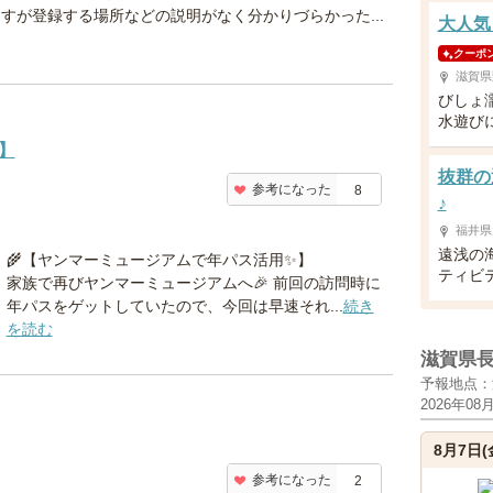
すが登録する場所などの説明がなく分かりづらかった...
大人気
クーポ
滋賀県
びしょ
水遊び
】
抜群の
参考になった
8
♪
福井県
遠浅の
🌾【ヤンマーミュージアムで年パス活用✨】
ティビ
家族で再びヤンマーミュージアムへ🎉 前回の訪問時に
年パスをゲットしていたので、今回は早速それ...
続き
を読む
滋賀県
予報地点：
2026年08
8月7日(
参考になった
2