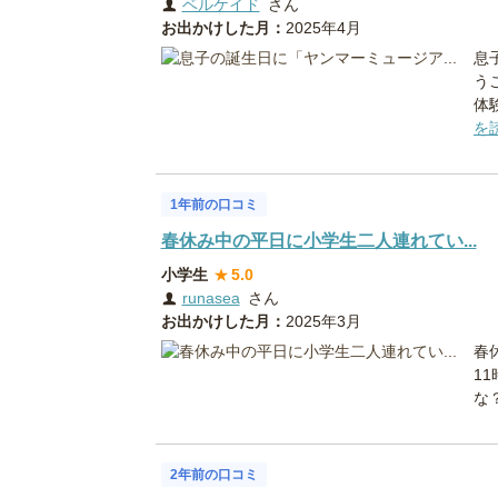
ベルケイド
さん
お出かけした月：
2025年4月
息
う
体
を
1年前の口コミ
春休み中の平日に小学生二人連れてい...
小学生
★
5.0
runasea
さん
お出かけした月：
2025年3月
春
1
な
2年前の口コミ