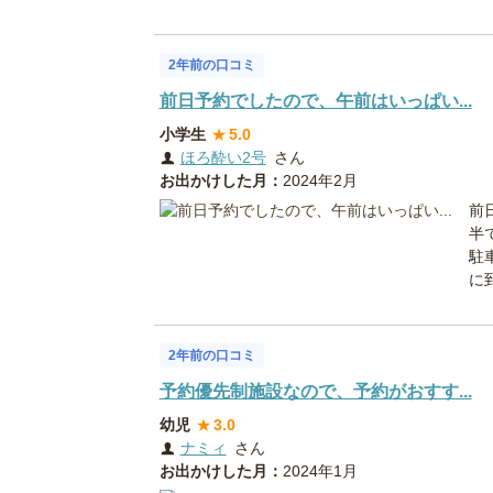
2年前の口コミ
前日予約でしたので、午前はいっぱい...
小学生
★
5.0
ほろ酔い2号
さん
お出かけした月：
2024年2月
前
半
駐
に到
2年前の口コミ
予約優先制施設なので、予約がおすす...
幼児
★
3.0
ナミィ
さん
お出かけした月：
2024年1月