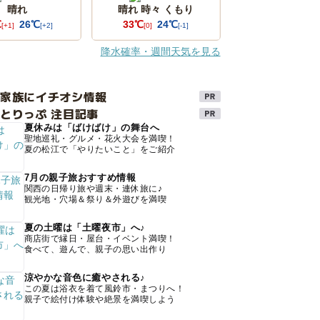
晴れ
晴れ 時々 くもり
℃
26℃
33℃
24℃
[+1]
[+2]
[0]
[-1]
降水確率・週間天気を見る
け家族にイチオシ情報
とりっぷ 注目記事
夏休みは「ばけばけ」の舞台へ
聖地巡礼・グルメ・花火大会を満喫！
夏の松江で「やりたいこと」をご紹介
7月の親子旅おすすめ情報
関西の日帰り旅や週末・連休旅に♪
観光地・穴場＆祭り＆外遊びを満喫
夏の土曜は「土曜夜市」へ♪
商店街で縁日・屋台・イベント満喫！
食べて、遊んで、親子の思い出作り
涼やかな音色に癒やされる♪
この夏は浴衣を着て風鈴市・まつりへ！
親子で絵付け体験や絶景を満喫しよう