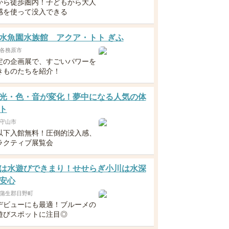
から徒歩圏内！子どもから大人
感を使って没入できる
水魚園水族館 アクア・トト ぎふ
各務原市
定の企画展で、すごいパワーを
きものたちを紹介！
光・色・音が変化！夢中になる人気の体
ト
守山市
以下入館無料！圧倒的没入感、
ラクティブ展覧会
は水遊びできまり！せせらぎ小川は水深
安心
蒲生郡日野町
デビューにも最適！ブルーメの
遊びスポットに注目◎