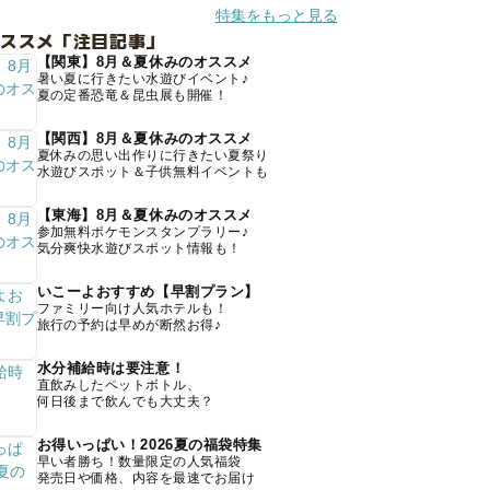
特集をもっと見る
オススメ「注目記事」
【関東】8月＆夏休みのオススメ
暑い夏に行きたい水遊びイベント♪
夏の定番恐竜＆昆虫展も開催！
【関西】8月＆夏休みのオススメ
夏休みの思い出作りに行きたい夏祭り
水遊びスポット＆子供無料イベントも
【東海】8月＆夏休みのオススメ
参加無料ポケモンスタンプラリー♪
気分爽快水遊びスポット情報も！
いこーよおすすめ【早割プラン】
ファミリー向け人気ホテルも！
旅行の予約は早めが断然お得♪
水分補給時は要注意！
直飲みしたペットボトル、
何日後まで飲んでも大丈夫？
お得いっぱい！2026夏の福袋特集
早い者勝ち！数量限定の人気福袋
発売日や価格、内容を最速でお届け