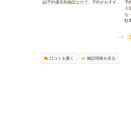
予
入
な
駐
« 前
口コミを書く
施設情報を送る