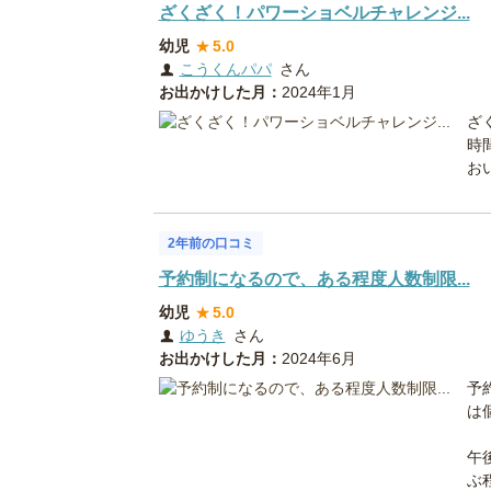
ざくざく！パワーショベルチャレンジ...
幼児
★
5.0
こうくんパパ
さん
お出かけした月：
2024年1月
ざ
時
お
2年前の口コミ
予約制になるので、ある程度人数制限...
幼児
★
5.0
ゆうき
さん
お出かけした月：
2024年6月
予
は
午
ぶ程