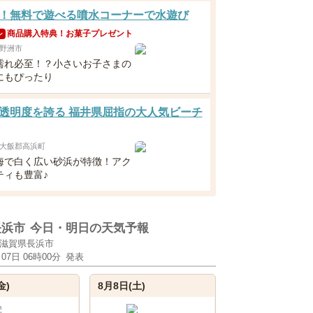
！無料で遊べる噴水コーナーで水遊び
商品購入特典！お菓子プレゼント
ン
野洲市
濡れ必至！？小さいお子さまの
にもぴったり
透明度を誇る 福井県屈指の大人気ビーチ
大飯郡高浜町
海で白く広い砂浜が特徴！アク
ティも豊富♪
長浜市
今日・明日の天気予報
滋賀県長浜市
月07日 06時00分
発表
金)
8月8日(土)