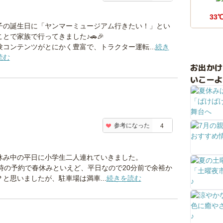
33
子の誕生日に「ヤンマーミュージアム行きたい！」とい
ことで家族で行ってきました♪🚗🎉
験コンテンツがとにかく豊富で、トラクター運転...
続き
読む
お出か
いこーよ
参考になった
4
休み中の平日に小学生二人連れていきました。
1時の予約で春休みといえど、平日なので20分前で余裕か
？と思いましたが、駐車場は満車...
続きを読む