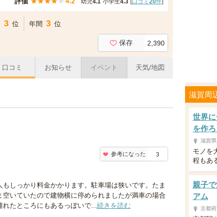
評価
★
★
★
★
★
4.2
幼児
4.1
小学生
4.3
[
口コミ
20
件
]
3
3
間
位
年間
位
保存
2,390
口コミ
お知らせ
イベント
天気/地図
滋賀周
世界に
を作ろ
滋賀県
モノを
参考になった
3
程もあ
親子で
人もしっかり料金かかります。駐車場は狭いです。たま
ま空いていたので建物横に停められましたが満車の場合
アム
離れたところにもあるっぽいで...
続きを読む
京都府