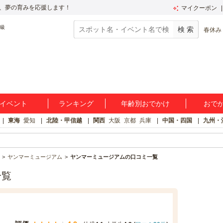
、夢の育みを応援します！
マイクーポン
春休み
イベント
ランキング
年齢別おでかけ
おで
東海
愛知
北陸・甲信越
関西
大阪
京都
兵庫
中国・四国
九州・
ヤンマーミュージアム
ヤンマーミュージアムの口コミ一覧
一覧