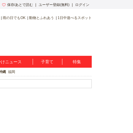
保存/あとで読む
ユーザー登録(無料)
ログイン
雨の日でもOK
動物とふれあう
1日中遊べるスポット
かけニュース
子育て
特集
沖縄
福岡