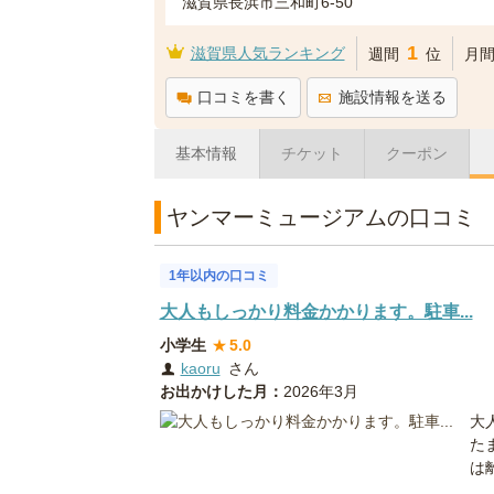
滋賀県長浜市三和町6-50
1
滋賀県人気ランキング
週間
位
月
口コミを書く
施設情報を送る
基本情報
チケット
クーポン
ヤンマーミュージアムの口コミ
1年以内の口コミ
大人もしっかり料金かかります。駐車...
小学生
★
5.0
kaoru
さん
お出かけした月：
2026年3月
大
た
は