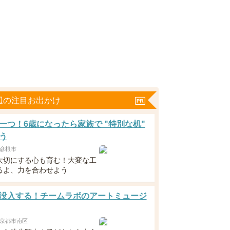
辺の注目お出かけ
一つ！6歳になったら家族で "特別な机"
う
彦根市
大切にする心も育む！大変な工
るよ、力を合わせよう
没入する！チームラボのアートミュージ
京都市南区