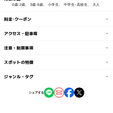
0歳-2歳、 3歳-6歳、 小学生、 中学生･高校生、 大人
料金･クーポン
子供の料金
アクセス・駐車場
小中学生200円
高校生350円
交通アクセス
注意・制限事項
※ 市内に住所を有する高校生については無料
JR大糸線「信濃大町」駅より徒歩25分（タクシーで5分）
スポットの特徴
地層・地理・測量を学ぶ：〇
大人の料金
近くの駅
動物を学ぶ：〇
450円
信濃大町駅
◯
ー
駐車場あり
ジャンル・タグ
駅から近い
北大町駅
ー
ー
授乳室あり
託児所
ジャンル
シェアする
博物館・科学館
◯
ー
雨でもOK
ベビーカーOK
南大町駅