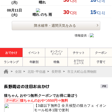
℃
[0]
℃
[-3]
晴れ
(月)
08月11日
30
15
℃
[0]
℃
[-1]
晴れ のち 雨
(火)
降水確率・週間天気をみる
情報提供：
オンライン
おでかけ
イベント
チケット
クーポン
イベント
おでかけ
ランキング
年齢別
特集
子育て
ニュース
全国
北陸･甲信越
長野県
市立大町山岳博物館
長野周辺の注目お出かけ
猫ちゃん おやつ無料クーポンでお得に遊ぼう
猫ちゃんのおやつ550円⇒無料
クーポン
【3歳以下無料】全天候型の猫カフェ イオン
モール松本1階で便利