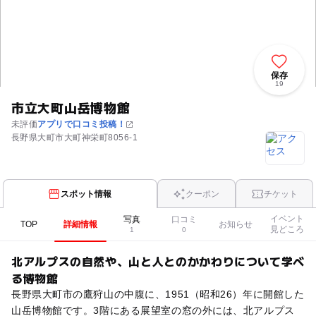
保存
19
市立大町山岳博物館
未評価
アプリで口コミ投稿！
長野県大町市大町神栄町8056-1
スポット情報
クーポン
チケット
イベント
写真
口コミ
TOP
詳細情報
お知らせ
見どころ
1
0
北アルプスの自然や、山と人とのかかわりについて学べ
る博物館
長野県大町市の鷹狩山の中腹に、1951（昭和26）年に開館した
山岳博物館です。3階にある展望室の窓の外には、北アルプス