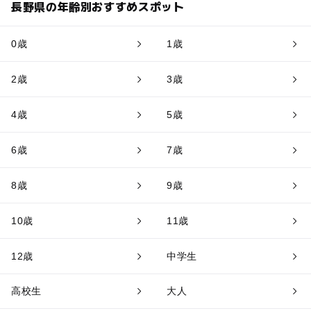
長野県の年齢別おすすめスポット
0歳
1歳
2歳
3歳
4歳
5歳
6歳
7歳
8歳
9歳
10歳
11歳
12歳
中学生
高校生
大人