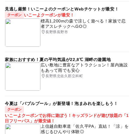
2014年夏休み特集
三連休
gw2015
夏休み2026
見逃し厳禁！いこーよのクーポンとWebチケットが最安！
いこーよクーポンが最安！
クーポン
GW(ゴールデンウィーク)2016
標高1,200mの森で涼しく遊べる！家族で忍
者アスレチックへGO◎
長野県長野市
家族におすすめ！夏の平均気温が22,8℃ 湖畔の遊園地
広い敷地に豊富なアトラクション！屋内施設
もあって雨でも安心
長野県北佐久郡立科町
今夏は「バブルプール」が新登場！泡まみれを楽しもう！
クーポン
いこーよクーポンでお得に遊ぼう！キッズランドが遊び放題の「1
日フリーパス」が最安値！
上信越自動車道「佐久平PA」直結！「涼」を
感じるひんやり体験◎