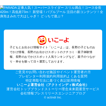
長野のエリアからプール子ども連れのお出かけスポット
を探す
軽井沢・万座・嬬恋・北軽井沢のプールお出かけ
松本・上高地・諏訪・乗鞍・美ヶ原のプールお出かけ
長野・戸隠・小布施のプールお出かけ
上田・佐久・小諸・別所のプールお出かけ
伊那・駒ヶ根・飯田・昼神（伊那路）のプールお出かけ
蓼科・白樺湖・車山・女神湖・姫木平のプールお出かけ
安曇野・大町のプールお出かけ
子どもとお出かけ情報サイト「いこーよ」は、長野の子どものお
白馬・小谷のプールお出かけ
でかけ情報、長野のお出かけスポットのクチコミ・親子体験情
八ヶ岳・野辺山・富士見・原村・小海線沿線のプールお出かけ
報、長野のおでかけスポット人気ランキングなど、親子のつなが
木曽路・木曽周辺のプールお出かけ
り・幸せを願って日々運営しております。
野沢・志賀高原周辺のプールお出かけ
飯山・斑尾・信濃町・黒姫のプールお出かけ
ご意見やお問い合わせ
施設やイベント運営者の方
千曲・戸倉上山田のプールお出かけ
プレゼンター利用規約
利用規約
よくある質問
特定商取引法に基づく表記
採用情報
須坂・菅平高原・峰の原高原のプールお出かけ
いこーよ運営会社（アクトインディ株式会社）
運営会社トップ
ブランドストーリー
理念
未来図
運営サービス
長野の定番お出かけスポット
会社情報
プレスリリース
エンジニアブログ
© actindi Inc.
長野の遊園地
長野の動物園