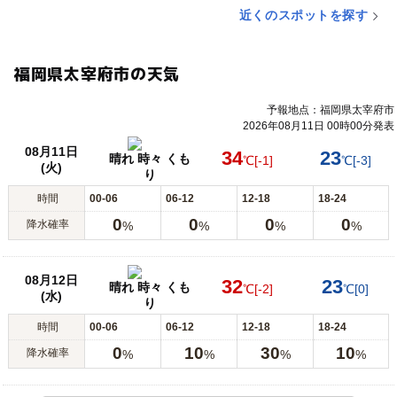
近くのスポットを探す
福岡県太宰府市の天気
予報地点：福岡県太宰府市
2026年08月11日 00時00分発表
08月11日
34
23
晴れ 時々 くも
℃
[-1]
℃
[-3]
(火)
り
時間
00-06
06-12
12-18
18-24
0
0
0
0
降水確率
%
%
%
%
08月12日
32
23
晴れ 時々 くも
℃
[-2]
℃
[0]
(水)
り
時間
00-06
06-12
12-18
18-24
0
10
30
10
降水確率
%
%
%
%