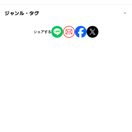
大人の料金
【電車】西鉄太宰府線「太宰府」駅より徒歩約30分，西鉄
無料
太宰府線「太宰府」駅より市営バスまほろば号で「内山」
◯
ー
駐車場あり
ジャンル・タグ
駅から近い
停すぐ；【車】九州道「太宰府」ICより約20分
ー
ー
授乳室あり
託児所
ジャンル
近くの駅
シェアする
神社・寺院
太宰府駅
ー
ー
雨でもOK
ベビーカーOK
タグ
西鉄五条駅
ー
ー
食事持込OK
レストラン
無料施設
交通安全の神社・寺院
ー
ー
売店
オムツ交換台
西鉄二日市駅
シルバーウィーク2026
歴史散策
秋のお出かけ2026
午後から遊べる
紅葉まつり
紅葉ライトアップ
駐車場詳細
有料
外遊び
神社
お正月2026
古都めぐり
秋
名所
駐車場あり
太宰府・二日市
旅行
初詣