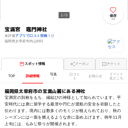
1 / 3
保存
23
宝満宮 竈門神社
未評価
アプリで口コミ投稿！
福岡県太宰府市内山883
スポット情報
クーポン
チケット
イベント
写真
口コミ
TOP
詳細情報
お知らせ
見どころ
3
0
福岡県太宰府市の宝満山麓にある神社
宝満宮の別称をもち、縁結びの神様として知られています。平
安時代には唐に留学する最澄や円仁が渡航の安全を祈願したと
伝わります。境内には数多くのモミジが植えられており、秋の
シーズンには一面を燃えるような赤に染め上げます。例年11月
上旬には、もみじ祭りが開催されます。