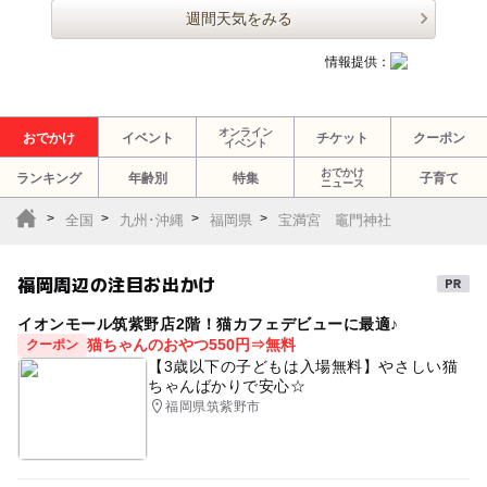
週間天気をみる
情報提供：
オンライン
おでかけ
イベント
チケット
クーポン
イベント
おでかけ
ランキング
年齢別
特集
子育て
ニュース
全国
九州･沖縄
福岡県
宝満宮 竈門神社
福岡周辺の注目お出かけ
イオンモール筑紫野店2階！猫カフェデビューに最適♪
猫ちゃんのおやつ550円⇒無料
クーポン
【3歳以下の子どもは入場無料】やさしい猫
ちゃんばかりで安心☆
福岡県筑紫野市