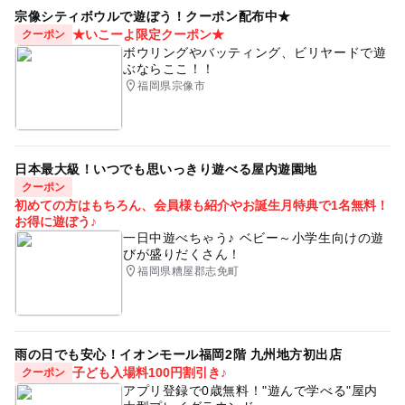
宗像シティボウルで遊ぼう！クーポン配布中★
★いこーよ限定クーポン★
クーポン
ボウリングやバッティング、ビリヤードで遊
ぶならここ！！
福岡県宗像市
日本最大級！いつでも思いっきり遊べる屋内遊園地
クーポン
初めての方はもちろん、会員様も紹介やお誕生月特典で1名無料！
お得に遊ぼう♪
一日中遊べちゃう♪ ベビー～小学生向けの遊
びが盛りだくさん！
福岡県糟屋郡志免町
雨の日でも安心！イオンモール福岡2階 九州地方初出店
子ども入場料100円割引き♪
クーポン
アプリ登録で0歳無料！"遊んで学べる"屋内