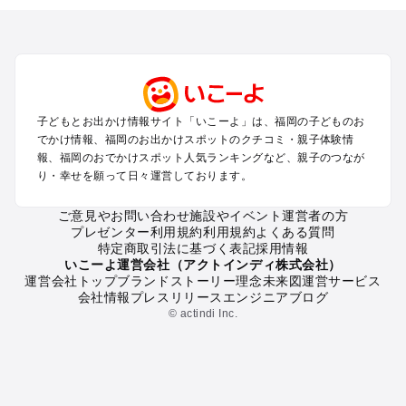
を探す
北九州（小倉・門司・八幡）・下関のプールお出かけ
福岡市（博多・天神・海の中道）のプールお出かけ
久留米・筑前・原鶴・筑後川のプールお出かけ
柳川・八女・筑後のプールお出かけ
糸島・前原のプールお出かけ
子どもとお出かけ情報サイト「いこーよ」は、福岡の子どものお
太宰府・宗像のプールお出かけ
でかけ情報、福岡のお出かけスポットのクチコミ・親子体験情
報、福岡のおでかけスポット人気ランキングなど、親子のつなが
福岡の定番お出かけスポット
り・幸せを願って日々運営しております。
福岡の遊園地
ご意見やお問い合わせ
施設やイベント運営者の方
福岡の動物園
プレゼンター利用規約
利用規約
よくある質問
福岡のバーベキュー
特定商取引法に基づく表記
採用情報
福岡の釣り
いこーよ運営会社（アクトインディ株式会社）
運営会社トップ
ブランドストーリー
理念
未来図
運営サービス
福岡の牧場
会社情報
プレスリリース
エンジニアブログ
福岡のプール
© actindi Inc.
福岡のアスレチック
福岡の公園・総合公園
福岡の観光