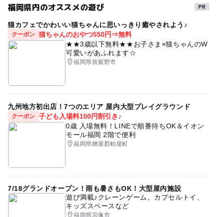
福岡県内のオススメの遊び
猫カフェでかわいい猫ちゃんに思いっきり癒やされよう♪
猫ちゃんのおやつ550円⇒無料
クーポン
★★3歳以下無料★★お子さま×猫ちゃんのW
可愛いがあふれます☆
福岡県筑紫野市
九州地方初出店！7つのエリア 屋内大型プレイグラウンド
子ども入場料100円割引き♪
クーポン
0歳 入場無料！LINEで順番待ちOK＆イオン
モール福岡 2階で便利
福岡県糟屋郡粕屋町
7/18グランドオープン！雨も暑さもOK！大型屋内施設
遊び満載♪クレーンゲーム、カプセルトイ、
キッズスペースなど
福岡県宗像市