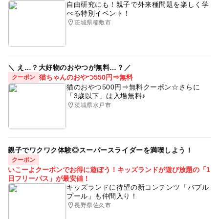
自由研究にも！親子で外来種問題を楽しく学
べる特別イベント！
茨城県稲敷市
＼ え…？大好物のおやつが無料…？／
猫ちゃんのおやつ550円⇒無料
クーポン
猫のおやつ500円⇒無料クーポン☆さらに
「3歳以下」は入場無料♪
茨城県水戸市
親子でワクワク体験◎スーパースライダーを満喫しよう！
クーポン
いこーよクーポンでお得に遊ぼう！キッズランドが遊び放題の「1
日フリーパス」が最安値！
キッズランドに待望の新コンテンツ「バブル
プール」も仲間入り！
長野県佐久市