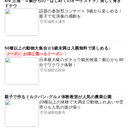
8/9 土浦「０歳からの・はじめてのオーケストラ」美しく青き
ドナウ
話題の参加型コンサート 0歳から楽しめる！
親子で生演奏の感動を
茨城県土浦市
50種以上の動物大集合☆3歳未満は入園無料で楽しめる♪
お得な選べるクーポン！
クーポン
日本最大級のダチョウ観光牧場！都心から90
分でワクワク体験！
茨城県石岡市
親子で作るミルクパン♪グルメ体験教室が人気の農業公園
20種以上の体験で大満足◎動物ふれあいや芝
滑りも人気の遊び場☆
茨城県稲敷市