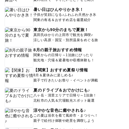
暑い日はひんやりかき氷！
子供が笑顔になる♪ふわふわ天然かき氷
関東の有名＆おすすめ店を厳選紹介
東京から90分のまちで夏旅！
真田氏ゆかりの上田市で観光を満喫♪
涼しい高原・国宝・別所温泉をめぐる旅
8月の親子旅おすすめ情報
関東からの日帰り～1泊旅にぴったり
観光地・穴場＆避暑地や収穫体験も！
【関東】おすすめ夏祭り情報
8月＆夏休みに楽しめる♪
親子で行きたいお祭り・イベントが満載
夏のドライブ＆おでかけにも♪
八ヶ岳・清里エリアで日帰り～1泊旅！
北杜市の人気＆穴場観光スポット厳選
涼やかな音色に癒やされる♪
この夏は浴衣を着て風鈴市・まつりへ！
親子で絵付け体験や絶景を満喫しよう