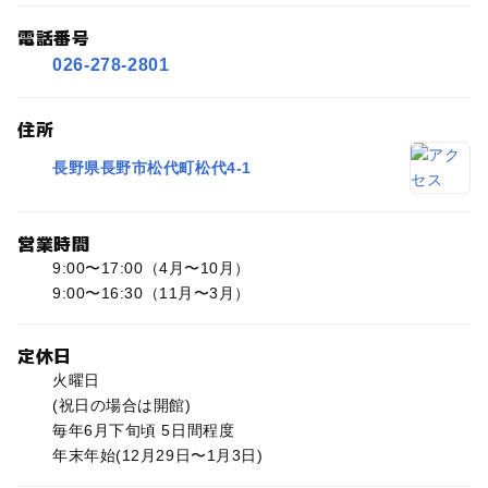
電話番号
026-278-2801
住所
長野県長野市松代町松代4-1
営業時間
9:00〜17:00（4⽉〜10⽉）
9:00〜16:30（11⽉〜3⽉）
定休日
火曜日
(祝⽇の場合は開館)
毎年6⽉下旬頃 5⽇間程度
年末年始(12⽉29⽇〜1⽉3⽇)