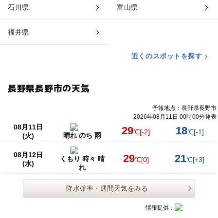
石川県
富山県
福井県
近くのスポットを探す
長野県長野市の天気
予報地点：長野県長野市
2026年08月11日 00時00分発表
08月11日
29
18
℃
[-2]
℃
[-1]
晴れ のち 雨
(火)
08月12日
29
21
くもり 時々 晴
℃
[0]
℃
[+3]
(水)
れ
降水確率・週間天気をみる
情報提供：