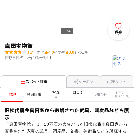
1 / 4
保存
9
真田宝物館
3.7
（幼児
4.0
小学生
3.0
）
1
件
長野県長野市松代町松代4-1
スポット情報
クーポン
チケット
イベント
写真
口コミ
TOP
詳細情報
お知らせ
見どころ
4
1
旧松代藩主真田家から寄贈された武具、調度品などを展
示
「真田宝物館」は、10万石の大名だった旧松代藩主真田家から
寄贈された家宝の武具、調度品、文書、美術品などを所蔵する