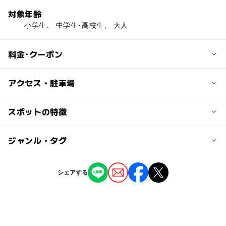
対象年齢
小学生、 中学生･高校生、 大人
料金･クーポン
子供の料金
アクセス・駐車場
小中学生 100円
※他施設との共通券あり
交通アクセス
スポットの特徴
※毎週土曜日と5月5日は小・中学生無料
長野ICから約1km
※9月第3月曜日と11月3日は無料
◯
ー
駐車場あり
ジャンル・タグ
駅から近い
※障がい者手帳などをご提示いただいた方と介護者の方1
駐車場詳細
名は入場料が免除になります。
駐車場は大型バスも含め、すべて駐車料金無料
ー
ー
授乳室あり
託児所
ジャンル
シェアする
大人の料金
博物館・科学館
◯
ー
雨でもOK
ベビーカーOK
一般 600円
※他施設との共通券あり
タグ
ー
ー
食事持込OK
レストラン
※9月第3月曜日と11月3日は無料