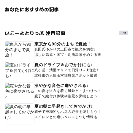
あなたにおすすめの記事
いこーよとりっぷ 注目記事
東京から90分のまちで夏旅！
真田氏ゆかりの上田市で観光を満喫♪
涼しい高原・国宝・別所温泉をめぐる旅
夏のドライブ＆おでかけにも♪
八ヶ岳・清里エリアで日帰り～1泊旅！
北杜市の人気＆穴場観光スポット厳選
涼やかな音色に癒やされる♪
この夏は浴衣を着て風鈴市・まつりへ！
親子で絵付け体験や絶景を満喫しよう
夏の朝に早起きしておでかけ♪
親子で神秘的なハスの絶景を楽しもう！
スイレンとの違い＆ハスまつり情報も