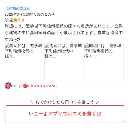
1年前の口コミ
2025年3月に訪問
/
5歳の女の子
幼児
5.0
周辺には、遊学城下町信州松代の様々な名所があります。立派
な建物の中に真田家縁の品々が展示されてます。貴重な遺産で
すね·͜·ᰔᩚ
チェックインマスター
zko-yo
＼ おでかけしたら口コミを書こう ／
いこーよアプリで口コミを書く