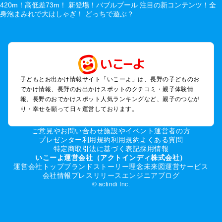
軽井沢・万座・嬬恋・北軽井沢のプールお出かけ
松本・上高地・諏訪・乗鞍・美ヶ原のプールお出かけ
長野・戸隠・小布施のプールお出かけ
上田・佐久・小諸・別所のプールお出かけ
伊那・駒ヶ根・飯田・昼神（伊那路）のプールお出かけ
蓼科・白樺湖・車山・女神湖・姫木平のプールお出かけ
安曇野・大町のプールお出かけ
子どもとお出かけ情報サイト「いこーよ」は、長野の子どものお
白馬・小谷のプールお出かけ
でかけ情報、長野のお出かけスポットのクチコミ・親子体験情
八ヶ岳・野辺山・富士見・原村・小海線沿線のプールお出かけ
報、長野のおでかけスポット人気ランキングなど、親子のつなが
木曽路・木曽周辺のプールお出かけ
り・幸せを願って日々運営しております。
野沢・志賀高原周辺のプールお出かけ
飯山・斑尾・信濃町・黒姫のプールお出かけ
ご意見やお問い合わせ
施設やイベント運営者の方
千曲・戸倉上山田のプールお出かけ
プレゼンター利用規約
利用規約
よくある質問
特定商取引法に基づく表記
採用情報
須坂・菅平高原・峰の原高原のプールお出かけ
いこーよ運営会社（アクトインディ株式会社）
運営会社トップ
ブランドストーリー
理念
未来図
運営サービス
長野の定番お出かけスポット
会社情報
プレスリリース
エンジニアブログ
© actindi Inc.
長野の遊園地
長野の動物園
長野のバーベキュー
長野の釣り