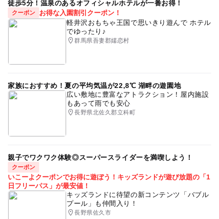
徒歩5分！温泉のあるオフィシャルホテルが一番お得！
お得な入園割引クーポン！
クーポン
軽井沢おもちゃ王国で思いきり遊んで ホテル
でゆったり♪
群馬県吾妻郡嬬恋村
家族におすすめ！夏の平均気温が22,8℃ 湖畔の遊園地
広い敷地に豊富なアトラクション！屋内施設
もあって雨でも安心
長野県北佐久郡立科町
親子でワクワク体験◎スーパースライダーを満喫しよう！
クーポン
いこーよクーポンでお得に遊ぼう！キッズランドが遊び放題の「1
日フリーパス」が最安値！
キッズランドに待望の新コンテンツ「バブル
プール」も仲間入り！
長野県佐久市