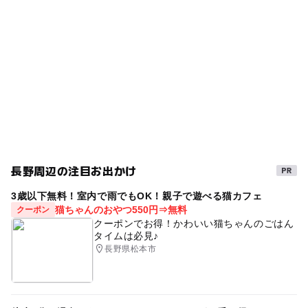
※障がい者手帳などをご提示いただいた方と介護者の方1
gw2015
雨でも楽しめる
雨でも遊べる
名は入場料が免除になります。
ー
ー
売店
オムツ交換台
春休み2027
長野・飯綱・戸隠
雨の日でもOK
GW(ゴールデンウィーク)2027
シルバーウィーク2026
文化財
三連休
朝から遊べる
GW(ゴールデンウィーク)2015
秋のお出かけ2026
雨の日おでかけ
駐車場あり
夏休み2026
体験
ゴールデンウィーク2016
重要文化財
GW2016
長野周辺の注目お出かけ
GW
夏休み・自由研究2026
3歳以下無料！室内で雨でもOK！親子で遊べる猫カフェ
GW(ゴールデンウィーク)2016
午後から遊べる
猫ちゃんのおやつ550円⇒無料
クーポン
クーポンでお得！かわいい猫ちゃんのごはん
体験教室
ワークショップ
親子体験学習
旅行
タイムは必見♪
長野県松本市
冬休み2025-2026
室内