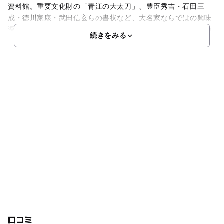
資料館。重要文化財の「青江の大太刀」、豊臣秀吉・石田三
成・徳川家康・武田信玄らの書状など、大名家ならではの興味
深い史料が多数展示されています。また、ギャラリートークの
続きをみる
口コミ