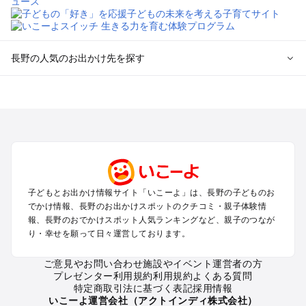
長野の人気のお出かけ先を探す
長野のエリアからプール子ども連れのお出かけスポット
を探す
軽井沢・万座・嬬恋・北軽井沢のプールお出かけ
松本・上高地・諏訪・乗鞍・美ヶ原のプールお出かけ
長野・戸隠・小布施のプールお出かけ
上田・佐久・小諸・別所のプールお出かけ
伊那・駒ヶ根・飯田・昼神（伊那路）のプールお出かけ
子どもとお出かけ情報サイト「いこーよ」は、長野の子どものお
蓼科・白樺湖・車山・女神湖・姫木平のプールお出かけ
でかけ情報、長野のお出かけスポットのクチコミ・親子体験情
安曇野・大町のプールお出かけ
報、長野のおでかけスポット人気ランキングなど、親子のつなが
白馬・小谷のプールお出かけ
り・幸せを願って日々運営しております。
八ヶ岳・野辺山・富士見・原村・小海線沿線のプールお出かけ
木曽路・木曽周辺のプールお出かけ
ご意見やお問い合わせ
施設やイベント運営者の方
プレゼンター利用規約
利用規約
よくある質問
野沢・志賀高原周辺のプールお出かけ
特定商取引法に基づく表記
採用情報
飯山・斑尾・信濃町・黒姫のプールお出かけ
いこーよ運営会社（アクトインディ株式会社）