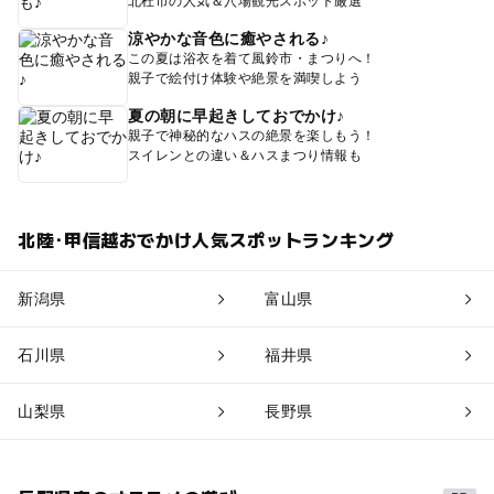
北杜市の人気＆穴場観光スポット厳選
涼やかな音色に癒やされる♪
この夏は浴衣を着て風鈴市・まつりへ！
親子で絵付け体験や絶景を満喫しよう
夏の朝に早起きしておでかけ♪
親子で神秘的なハスの絶景を楽しもう！
スイレンとの違い＆ハスまつり情報も
北陸･甲信越おでかけ人気スポットランキング
新潟県
富山県
石川県
福井県
山梨県
長野県