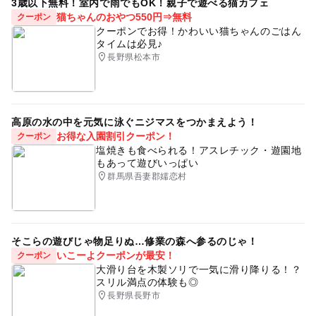
3歳以下無料！室内で雨でもOK！親子で遊べる猫カフェ
猫ちゃんのおやつ550円⇒無料
クーポン
クーポンでお得！かわいい猫ちゃんのごはん
タイムは必見♪
長野県松本市
高原の水の中を元気に泳ぐニジマスをつかまえよう！
お得な入園割引クーポン！
クーポン
塩焼きも食べられる！アスレチック・遊園地
もあって遊びいっぱい
群馬県吾妻郡嬬恋村
そこらの遊びじゃ物足りぬ…修業の森へ参るのじゃ！
いこーよクーポンが最安！
クーポン
大滑り台を木製ソリで一気に滑り降りる！？
スリル満点の体験も◎
長野県長野市