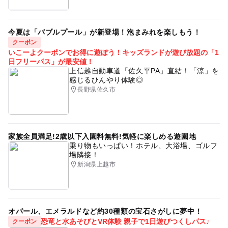
今夏は「バブルプール」が新登場！泡まみれを楽しもう！
クーポン
いこーよクーポンでお得に遊ぼう！キッズランドが遊び放題の「1
日フリーパス」が最安値！
上信越自動車道「佐久平PA」直結！「涼」を
感じるひんやり体験◎
長野県佐久市
家族全員満足!2歳以下入園料無料!気軽に楽しめる遊園地
乗り物もいっぱい！ホテル、大浴場、ゴルフ
場隣接！
新潟県上越市
オパール、エメラルドなど約30種類の宝石さがしに夢中！
恐竜と水あそびとVR体験 親子で1日遊びつくしパス♪
クーポン