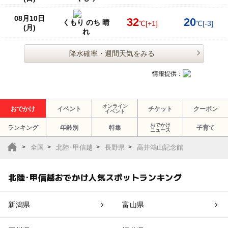
08月10日
32
20
くもり のち 晴
℃
[+1]
℃
[-3]
(月)
れ
降水確率・週間天気をみる
情報提供：
オンライン
おでかけ
イベント
チケット
クーポン
イベント
おでかけ
ランキング
年齢別
特集
子育て
ニュース
全国
北陸･甲信越
長野県
高井鴻山記念館
北陸･甲信越おでかけ人気スポットランキング
新潟県
富山県