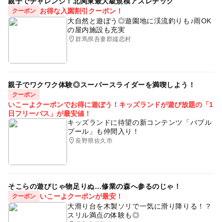
親子でチャレンジ！北関東最大級規模アスレチック
gw2015
駐車場あり
GW
お得な入園割引クーポン！
クーポン
大自然と遊ぼう◎遊園地に渓流釣りも♪雨OK
GW(ゴールデンウィーク)2015
雨でも楽しめる
の屋内施設も充実
群馬県吾妻郡嬬恋村
科学館・博物館
雨の日おでかけ
雨の日でもOK
夏休み2014
ゴールデンウィーク2016
アトリエ
三連休
親子でワクワク体験◎スーパースライダーを満喫しよう！
クーポン
いこーよクーポンでお得に遊ぼう！キッズランドが遊び放題の「1
日フリーパス」が最安値！
キッズランドに待望の新コンテンツ「バブル
プール」も仲間入り！
長野県佐久市
そこらの遊びじゃ物足りぬ…修業の森へ参るのじゃ！
いこーよクーポンが最安！
クーポン
大滑り台を木製ソリで一気に滑り降りる！？
スリル満点の体験も◎