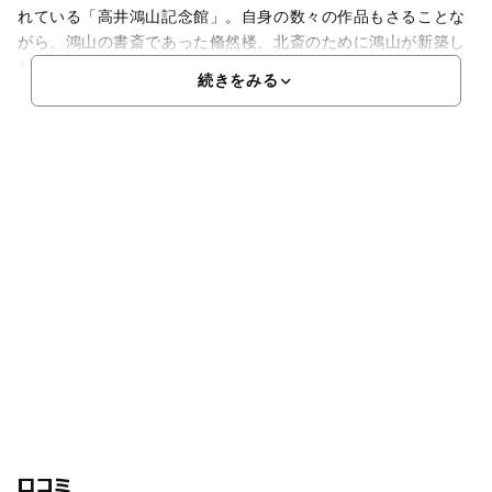
れている「高井鴻山記念館」。自身の数々の作品もさることな
がら、鴻山の書斎であった翛然楼、北斎のために鴻山が新築し
たアトリエ碧漪軒、鴻山が書庫として使用していた文庫蔵、そ
続きをみる
口コミ