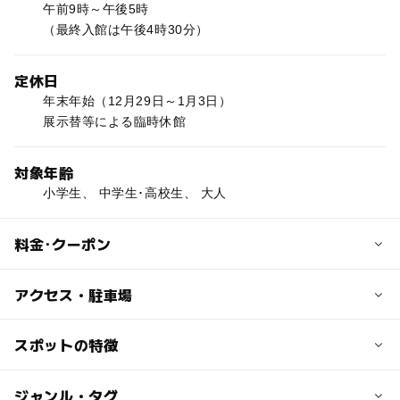
午前9時～午後5時
（最終入館は午後4時30分）
定休日
年末年始（12月29日～1月3日）
展示替等による臨時休館
対象年齢
小学生、 中学生･高校生、 大人
料金･クーポン
子供の料金
アクセス・駐車場
高校生150円
小中学生無料
交通アクセス
スポットの特徴
小布施駅 徒歩７分
大人の料金
信州中野ICから15分
◯
ー
駐車場あり
ジャンル・タグ
駅から近い