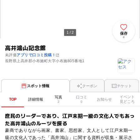
1 / 2
保存
4
高井鴻山記念館
未評価
アプリで口コミ投稿！
長野県上高井郡小布施町大字小布施805番地1
スポット情報
クーポン
チケット
イベント
写真
口コミ
TOP
詳細情報
お知らせ
見どころ
2
0
庶民のリーダーであり、江戸末期一級の文化人でもあっ
た高井鴻山のルーツを探る
豪商でありながら画家、書家、思想家、文人として江戸末期一
級の文化人であった「高井鴻山」に関する資料が収集・展示さ