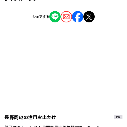
300円
須坂長野東ICから18分
ー
ー
授乳室あり
託児所
ジャンル
近くの駅
シェアする
博物館・科学館
小布施駅
◯
ー
雨でもOK
ベビーカーOK
タグ
都住駅
ー
ー
食事持込OK
レストラン
夏休み2026
冬休み2025-2026
雨でも遊べる
◯
◯
売店
オムツ交換台
北須坂駅
春休み2027
2014年夏休み特集
学習施設
シルバーウィーク2026
午後から遊べる
夏休み2016
ミュージアム
夏休み2015
雨のお出かけ
秋のお出かけ2026
遊びと学び
GW2016
室内
GW(ゴールデンウィーク)2016
記念館
夏休み自由研究
寒くても楽しめる
長野周辺の注目お出かけ
夏休み・自由研究2026
GW(ゴールデンウィーク)2027