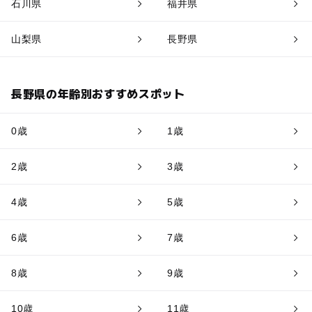
石川県
福井県
山梨県
長野県
長野県の年齢別おすすめスポット
0歳
1歳
2歳
3歳
4歳
5歳
6歳
7歳
8歳
9歳
10歳
11歳