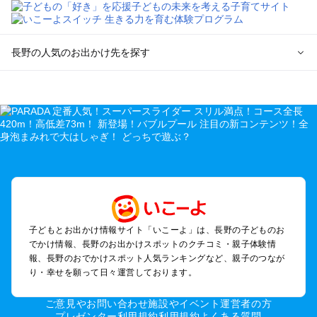
長野の人気のお出かけ先を探す
長野のエリアからプール子ども連れのお出かけスポット
を探す
軽井沢・万座・嬬恋・北軽井沢のプールお出かけ
松本・上高地・諏訪・乗鞍・美ヶ原のプールお出かけ
長野・戸隠・小布施のプールお出かけ
上田・佐久・小諸・別所のプールお出かけ
伊那・駒ヶ根・飯田・昼神（伊那路）のプールお出かけ
蓼科・白樺湖・車山・女神湖・姫木平のプールお出かけ
安曇野・大町のプールお出かけ
子どもとお出かけ情報サイト「いこーよ」は、長野の子どものお
白馬・小谷のプールお出かけ
でかけ情報、長野のお出かけスポットのクチコミ・親子体験情
八ヶ岳・野辺山・富士見・原村・小海線沿線のプールお出かけ
報、長野のおでかけスポット人気ランキングなど、親子のつなが
木曽路・木曽周辺のプールお出かけ
り・幸せを願って日々運営しております。
野沢・志賀高原周辺のプールお出かけ
飯山・斑尾・信濃町・黒姫のプールお出かけ
ご意見やお問い合わせ
施設やイベント運営者の方
千曲・戸倉上山田のプールお出かけ
プレゼンター利用規約
利用規約
よくある質問