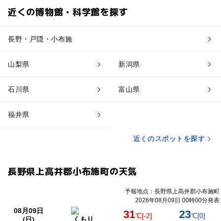
近くの博物館・科学館を探す
長野・戸隠・小布施
山梨県
新潟県
石川県
富山県
福井県
近くのスポットを探す
長野県上高井郡小布施町の天気
予報地点：長野県上高井郡小布施町
2026年08月09日 00時00分発表
08月09日
31
23
℃
[-2]
℃
[0]
くもり
(日)