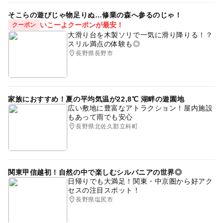
そこらの遊びじゃ物足りぬ…修業の森へ参るのじゃ！
いこーよクーポンが最安！
クーポン
大滑り台を木製ソリで一気に滑り降りる！？
スリル満点の体験も◎
長野県長野市
家族におすすめ！夏の平均気温が22,8℃ 湖畔の遊園地
広い敷地に豊富なアトラクション！屋内施設
もあって雨でも安心
長野県北佐久郡立科町
関東甲信越初！自然の中で楽しむシルバニアの世界◎
日帰りでも大満足！関東・中京圏から好アク
セスの注目スポット！
長野県塩尻市