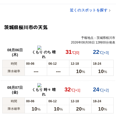
近くのスポットを探す
茨城県桜川市の天気
予報地点：茨城県桜川市
2026年08月06日 12時00分発表
08月06日
31
22
くもり のち 晴
℃
[0]
℃
[+3]
(木)
れ
時間
00-06
06-12
12-18
18-24
---
---
10
10
降水確率
%
%
08月07日
32
24
くもり 時々 晴
℃
[+1]
℃
[+2]
(金)
れ
時間
00-06
06-12
12-18
18-24
10
10
20
10
降水確率
%
%
%
%