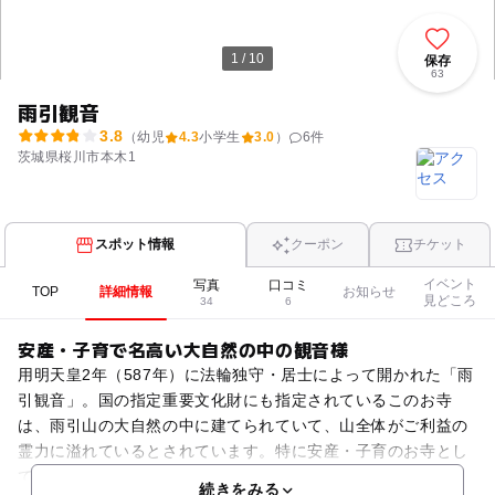
1 / 10
保存
63
雨引観音
3.8
（幼児
4.3
小学生
3.0
）
6
件
茨城県桜川市本木1
スポット情報
クーポン
チケット
イベント
写真
口コミ
TOP
詳細情報
お知らせ
見どころ
34
6
安産・子育で名高い大自然の中の観音様
用明天皇2年（587年）に法輪独守・居士によって開かれた「雨
引観音」。国の指定重要文化財にも指定されているこのお寺
は、雨引山の大自然の中に建てられていて、山全体がご利益の
霊力に溢れているとされています。特に安産・子育のお寺とし
て名高く、絵画「光明皇后ご安産の図」も有名です。様々な
続きをみる