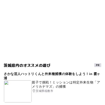
タグ
ー
ー
食事持込OK
レストラン
00円）
日帰り
0円遊び場
重要文化財
お花見2027
ー
ー
売店
オムツ交換台
近くの駅
秋のお出かけ2026
歴史散策
節約
岩瀬駅
ベビーカーでお花見
アジサイ
外遊び
交通安全の神社・寺院
節約遊び場
羽黒駅
桜の見ごろ4月(例年)
節約でおでかけ
大和駅
子宝・安産祈願
タダでお出かけ
桜
文化財
ベビーカーOK
節約子連れ
仏閣
茨城県内のオススメの遊び
エドヒガン(江戸彼岸)
初詣
夜桜のライトアップ
さかな芸人ハットリくんと外来種捕獲の体験をしよう！in 霞ヶ
桜の見ごろ3月(例年)
さくら
桜お花見2027
名所
浦
親子で挑戦！ミッションは特定外来生物「ア
下館・真壁・桜川
朝から遊べる
紫陽花
メリカナマズ」の捕獲
茨城県稲敷市
駐車場あり
無料施設
寺院
お正月2026
0円スポット
観音
ヤマザクラ(山桜)
節約お出かけ