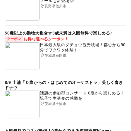
プールも新登場◎
長野県佐久市
50種以上の動物大集合☆3歳未満は入園無料で楽しめる♪
お得な選べるクーポン！
クーポン
日本最大級のダチョウ観光牧場！都心から90
分でワクワク体験！
茨城県石岡市
8/9 土浦「０歳からの・はじめてのオーケストラ」美しく青き
ドナウ
話題の参加型コンサート 0歳から楽しめる！
親子で生演奏の感動を
茨城県土浦市
入園無料でコスパ最強！0歳からできる遊園地デビュー♪