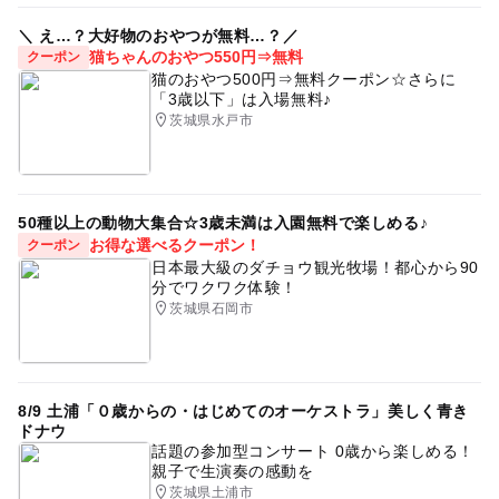
節約おでかけ
古都めぐり
0円お出かけ
＼ え…？大好物のおやつが無料…？／
猫ちゃんのおやつ550円⇒無料
クーポン
無料で遊べる
シルバーウィーク2026
猫のおやつ500円⇒無料クーポン☆さらに
「3歳以下」は入場無料♪
午後から遊べる
茨城県水戸市
50種以上の動物大集合☆3歳未満は入園無料で楽しめる♪
お得な選べるクーポン！
クーポン
日本最大級のダチョウ観光牧場！都心から90
分でワクワク体験！
茨城県石岡市
8/9 土浦「０歳からの・はじめてのオーケストラ」美しく青き
ドナウ
話題の参加型コンサート 0歳から楽しめる！
親子で生演奏の感動を
茨城県土浦市