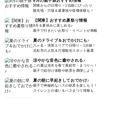
8月の親子旅おすすめ情報
関東からの日帰り～1泊旅にぴったり
観光地・穴場＆避暑地や収穫体験も！
【関東】おすすめ夏祭り情報
8月＆夏休みに楽しめる♪
親子で行きたいお祭り・イベントが満載
夏のドライブ＆おでかけにも♪
八ヶ岳・清里エリアで日帰り～1泊旅！
北杜市の人気＆穴場観光スポット厳選
涼やかな音色に癒やされる♪
この夏は浴衣を着て風鈴市・まつりへ！
親子で絵付け体験や絶景を満喫しよう
夏の朝に早起きしておでかけ♪
親子で神秘的なハスの絶景を楽しもう！
スイレンとの違い＆ハスまつり情報も