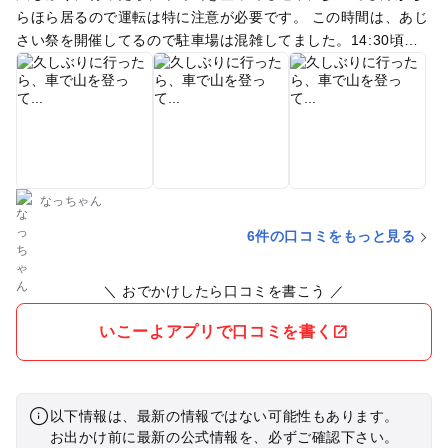
らほら居るので運転は特に注意が必要です。 この時間は、あじ
さい祭を開催してるので駐車場は混雑してました。14:30頃到
着したので1番上の駐車場は空きがありすぐに停めることが出
来ました。 今年から入山料500円がかかります。 お札の返却の
みだったので、入山料はかかりませんでした。祈祷される方は
返金があるみたいです。 6/21には大道芸の方がいて、みんな日
傘をさしてみてました。人がかなり多かったので、動きにくさ
はあります。
なっちゃん
6件の口コミをもっと見る
＼ おでかけしたら口コミを書こう ／
いこーよアプリで口コミを書く
以下情報は、最新の情報ではない可能性もあります。
お出かけ前に最新の公式情報を、必ずご確認下さい。