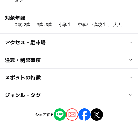
対象年齢
0歳-2歳、 3歳-6歳、 小学生、 中学生･高校生、 大人
アクセス・駐車場
交通アクセス
注意・制限事項
＜車＞
・北関東自動車道「桜川筑西IC」を出て国道50号を水戸・
スポットの特徴
■桜開花時期：3月上旬～4月中旬
笠間方面へ。桜川市鍬田丁字路を右折し、約4㎞先の桜川
（例年の開花情報をもとに入れています。必ずお出かけ前
市大曽根交差点を左折
にオフィシャルサイトなどでお確かめください）
◯
ー
駐車場あり
ジャンル・タグ
駅から近い
・常磐自動車道「土浦北IC」を出て国道125号を下妻方面
夜桜ライトアップ：あり
へ。つくば市北条交差点を筑西市方面に向かい、筑波山入
ヤマザクラ(山桜)：あり
口を経てつくば市上大島から桜川市方面に向かう。約14㎞
ー
ー
授乳室あり
託児所
ジャンル
エドヒガン(江戸彼岸)：あり
シェアする
先の桜川市大曽根交差点を右折
（いこーよ調べ）
神社・寺院
＜電車＞
ー
◯
雨でもOK
ベビーカーOK
・JR東北線「小山駅」またはJR常磐線「水戸駅」から水
戸線に乗り換え、「岩瀬駅」下車。タクシーで10分（約20