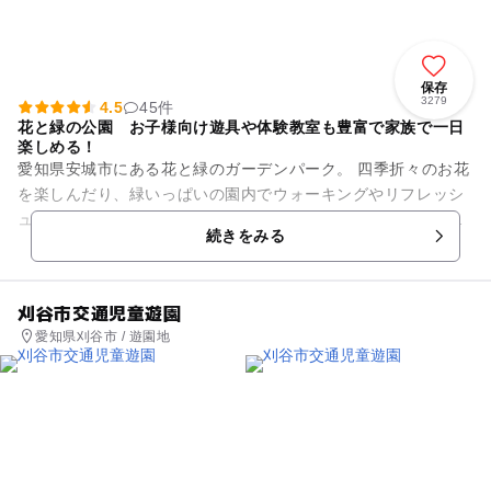
保存
3279
4.5
45件
花と緑の公園 お子様向け遊具や体験教室も豊富で家族で一日
楽しめる！
愛知県安城市にある花と緑のガーデンパーク。 四季折々のお花
を楽しんだり、緑いっぱいの園内でウォーキングやリフレッシ
ュしたりできる。暖かい季節にはジャブジャブ池で水遊びもお
続きをみる
すすめ！ メイン施設...
刈谷市交通児童遊園
愛知県刈谷市 / 遊園地