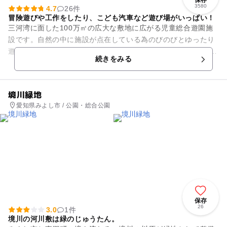
3580
4.7
26件
冒険遊びや工作をしたり、こども汽車など遊び場がいっぱい！
三河湾に面した100万㎡の広大な敷地に広がる児童総合遊園施
設です。自然の中に施設が点在している為のびのびとゆったり
遊ぶことが出来ます。 【ゆうひが丘】では、本物の蒸気機関車
続きをみる
やゴーカートなど...
境川緑地
愛知県みよし市 / 公園・総合公園
保存
26
3.0
1件
境川の河川敷は緑のじゅうたん。