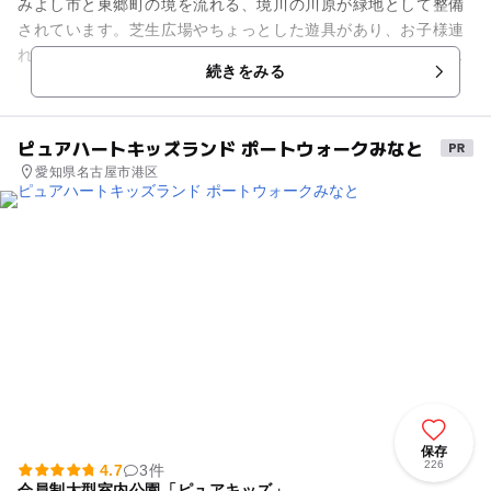
みよし市と東郷町の境を流れる、境川の川原が緑地として整備
されています。芝生広場やちょっとした遊具があり、お子様連
れで楽しめます。サイクリングロードもあり、自転車の貸し出
続きをみる
しも無料でしてくれます。ご...
ピュアハートキッズランド ポートウォークみなと
愛知県名古屋市港区
保存
226
4.7
3件
会員制大型室内公園「ピュアキッズ」