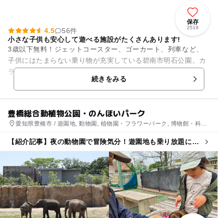
保存
2519
4.5
56件
小さな子供も安心して遊べる施設がたくさんあります!
3歳以下無料！ジェットコースター、ゴーカート、列車など、
子供にはたまらない乗り物が充実している碧南市明石公園。カ
ラフルな遊具は見ているだけでも楽しい気分に。しかも料金が
続きをみる
ほとんど100円程度で済ん...
豊橋総合動植物公園・のんほいパーク
愛知県豊橋市 / 遊園地, 動物園, 植物園・フラワーパーク, 博物館・科学
館
【紹介記事】夜の動物園で冒険気分！遊園地も乗り放題にな
る「のんほいパークナイトZOO」開催