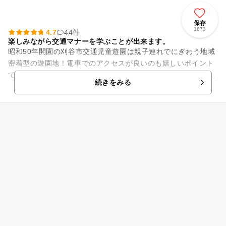
保存
1873
4.7
44件
楽しみながら交通マナーを学ぶことが出来ます。
昭和50年開園の刈谷市交通児童遊園は親子連れでにぎわう地域
密着型の遊園地！電車でのアクセスが良いのも嬉しいポイント
です。 入園料は無料ですが、多彩な有料アトラクションが満
続きをみる
載！キッズコースタ...