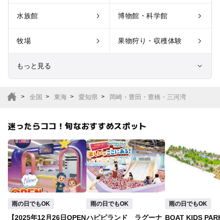
水族館
博物館・科学館
牧場
果物狩り・収穫体験
もっと見る
室内遊び場
遊園地
全国
東海
愛知県
岡崎・豊田・豊橋・三河湾
テーマパーク
動物園
迷ったらココ！旬なおすすめスポット
サファリパーク
植物園・フラワーパー
ク
キャンプ場
バーベキュー
釣り
自然景観
雨の日でもOK
雨の日でもOK
雨の日でもOK
【2025年12月26日OPEN
ハピピランド ラグーナ
BOAT KIDS PAR