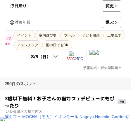
変更
日帰り
選ぶ
対象年齢
イベント
室内遊び場
プール
子ども映画
工場見学
注目！
アスレチック
雨の日でもOK
33°C
25°C
予報地点：愛知県岡崎市
290件のスポット
3歳以下無料！お子さんの猫カフェデビューにもぴ
ったり
愛知県名古屋市西区