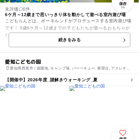
保存
58
未評価
0件
6ケ月～12歳まで思いっきり体を動かして遊べる室内遊び場
こどもらんどは、ボーネルンドがプロデュースする室内遊び場
です！ 0歳6ケ月～12歳までの子どもたちが遊べるおもちゃが
たくさんあり、子どもから大人まで幅広く親子で一緒に楽しめ
続きをみる
ます。 6ケ月...
愛知こどもの国
愛知県西尾市 / 遊園地, キャンプ場, バーベキュー, 展望台, アスレチッ
ク, スポーツ施設, 公園・総合公園, 観光
【開催中】2026年度_謎解きウォーキング_夏
保存