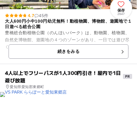
保存
2647
4.7
45件
大人600円小中100円幼児無料！動植物園、博物館、遊園地で１
日遊べる総合公園
豊橋総合動植物公園（のんほいパーク）は、動物園、植物園、
自然史博物館、遊園地の４つのゾーンがあり、一日では遊び尽
くせないほど。動物園にはアジアゾウ、キリン、ライオン、レ
続きをみる
ッサーパンダ、ホッキョクグ...
4人以上でフリーパスが1人300円引き！屋内で1日
遊び放題
愛知県愛知郡東郷町