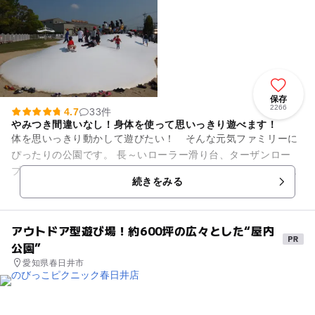
保存
2266
4.7
33件
やみつき間違いなし！身体を使って思いっきり遊べます！
体を思いっきり動かして遊びたい！ そんな元気ファミリーに
ぴったりの公園です。 長～いローラー滑り台、ターザンロー
プ、そして人気ナンバー１の芝滑りは、大人も夢中になってし
続きをみる
まうほど楽しくて爽快です...
アウトドア型遊び場！約600坪の広々とした“屋内
公園”
愛知県春日井市