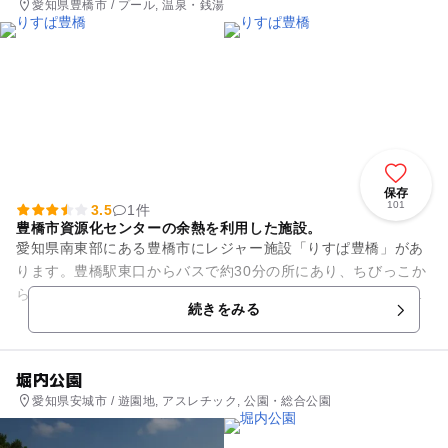
愛知県豊橋市 / プール, 温泉・銭湯
保存
101
3.5
1件
豊橋市資源化センターの余熱を利用した施設。
愛知県南東部にある豊橋市にレジャー施設「りすぱ豊橋」があ
ります。豊橋駅東口からバスで約30分の所にあり、ちびっこか
ら大人まで楽しめるプール、屋内・屋外それぞれにある浴場、
続きをみる
2Fにはトレーニングルー...
堀内公園
愛知県安城市 / 遊園地, アスレチック, 公園・総合公園