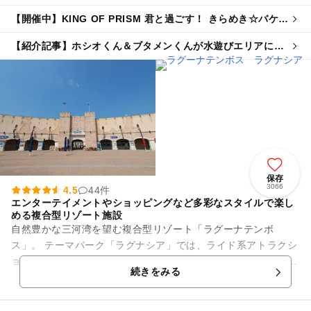
ル
【開催中】KING OF PRISM 君と過ごす！ きらめき☆バケー
ション
【紹介記事】ホシオくん＆ブタメンくんが水遊びエリアに！
ラグナシアで夏限定コラボイベント開催
保存
3066
4.5
44件
エンターテイメントやショッピングなど多彩なスタイルで楽し
める複合型リゾート施設
自然豊かな三河湾を望む複合型リゾート「ラグーナテンボ
ス」。 テーマパーク「ラグナシア」では、ライド系アトラクシ
ョンや冒険型アトラクションのほか、噴水ショーや3Dマッピン
続きをみる
グなどエンターテイメント...