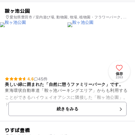
鞍ヶ池公園
愛知県豊田市 / 室内遊び場, 動物園, 牧場, 植物園・フラワーパーク, 公
園・総合公園
保存
2263
4.6
45件
美しい緑に囲まれた「自然に憩うファミリーパーク」です。
東海環状自動車道「鞍ヶ池パーキングエリア」からも利用する
ことができるハイウェイオアシスに隣接した「鞍ヶ池公園」。
ドライブ休憩に寄るだけではもったいないほどの充実ぶりに驚
続きをみる
かされます。 広大な敷地...
りすぱ豊橋