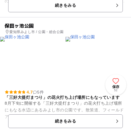
の泡など全19種類の温浴メニューで全身マッサージ、子どもは
続きをみる
ちびっこプール内にあるキ...
保田ヶ池公園
愛知県みよし市 / 公園・総合公園
保存
52
4.7
5件
「三好大提灯まつり」の花火打ち上げ場所にもなっています
8月下旬に開催する「三好大提灯まつり」の花火打ち上げ場所
にもなる水辺にあるみよし市の公園です。散策道、フィールド
アスレチックがあり、また、カヌーポロ競技場も整備されてお
続きをみる
り、2004年には世界カヌ...