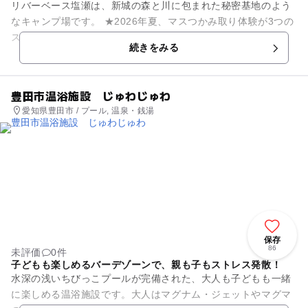
リバーベース塩瀬は、新城の森と川に包まれた秘密基地のよう
なキャンプ場です。 ★2026年夏、マスつかみ取り体験が3つの
ステージにリニューアル！ 3つの難易度からお好きなステージ
続きをみる
を選べ...
豊田市温浴施設 じゅわじゅわ
愛知県豊田市 / プール, 温泉・銭湯
保存
86
未評価
0件
子どもも楽しめるバーデゾーンで、親も子もストレス発散！
水深の浅いちびっこプールが完備された、大人も子どもも一緒
に楽しめる温浴施設です。大人はマグナム・ジェットやマグマ