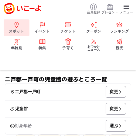
会員登録
プレゼント
メニュー
スポット
イベント
チケット
クーポン
ランキング
おでかけ
年齢別
特集
子育て
観光
ニュース
二戸郡一戸町の児童館の遊ぶところ一覧
変更
二戸郡一戸町
変更
児童館
選ぶ
対象年齢