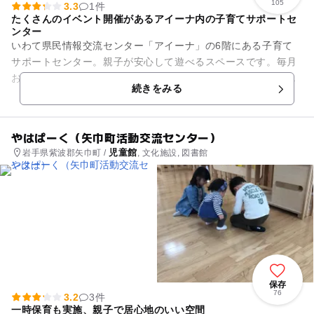
105
3.3
1件
たくさんのイベント開催があるアイーナ内の子育てサポートセ
ンター
いわて県民情報交流センター「アイーナ」の6階にある子育て
サポートセンター。親子が安心して遊べるスペースです。毎月
お誕生日会などを実施しています。盛岡駅から徒歩圏内にあ
続きをみる
り、気軽に立ち寄ることができ...
やはぱーく（矢巾町活動交流センター）
児童館
岩手県紫波郡矢巾町 /
, 文化施設, 図書館
保存
76
3.2
3件
一時保育も実施、親子で居心地のいい空間