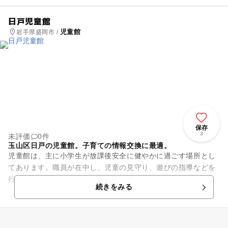
日戸児童館
児童館
岩手県盛岡市 /
保存
3
未評価
0件
玉山区日戸の児童館。子育ての情報交換に最適。
児童館は、主に小学生が放課後安全に健やかに過ごす場所とし
てあります。職員が在中し、児童の見守り、遊びの指導などを
行っています。日戸児童館は、午前中から開館していて、乳幼
続きをみる
児や幼児が利用することがで...