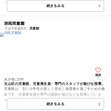
リアで開発されたおもちゃPlay＋など様々なおもちゃで未就学
続きをみる
のお子さんとお母さん...
渋民児童館
児童館
岩手県盛岡市 /
保存
7
未評価
0件
玉山区の児童館。児童厚生員・専門のスタッフが遊びを指導。
児童館は、主に小学生が楽しく安全に放課後を過ごすための施
設です。児童厚生員や専門の講師が遊びなどを指導していま
す。岩手県盛岡市玉山区にある渋民児童館は、午前中から開館
続きをみる
し、放課後の小学生だけでなく...