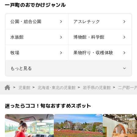
一戸町のおでかけジャンル
公園・総合公園
アスレチック
水族館
博物館・科学館
牧場
果物狩り・収穫体験
もっと見る
室内遊び場
遊園地
児童館
北海道･東北の児童館
岩手県の児童館
二戸郡一
テーマパーク
動物園
迷ったらココ！旬なおすすめスポット
サファリパーク
植物園・フラワーパー
ク
キャンプ場
バーベキュー