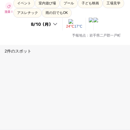
イベント
室内遊び場
プール
子ども映画
工場見学
注目！
アスレチック
雨の日でもOK
24°C
17°C
予報地点：岩手県二戸郡一戸町
2件のスポット