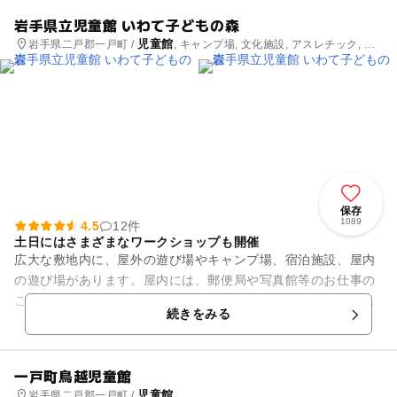
岩手県立児童館 いわて子どもの森
児童館
岩手県二戸郡一戸町 /
, キャンプ場, 文化施設, アスレチック, ホ
テル・旅館
保存
1089
4.5
12件
土日にはさまざまなワークショップも開催
広大な敷地内に、屋外の遊び場やキャンプ場、宿泊施設、屋内
の遊び場があります。屋内には、郵便局や写真館等のお仕事の
ごっこ遊びで遊べる電車「おしごとトレイン」や、お湯のかわ
続きをみる
りにおもちゃにつかって遊べ...
一戸町鳥越児童館
児童館
岩手県二戸郡一戸町 /