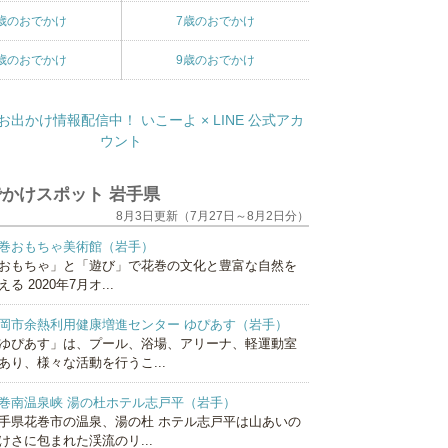
歳のおでかけ
7歳のおでかけ
歳のおでかけ
9歳のおでかけ
かけスポット 岩手県
8月3日更新（7月27日～8月2日分）
巻おもちゃ美術館（岩手）
おもちゃ」と「遊び」で花巻の文化と豊富な自然を
える 2020年7月オ...
岡市余熱利用健康増進センター ゆぴあす（岩手）
ゆぴあす」は、プール、浴場、アリーナ、軽運動室
あり、様々な活動を行うこ...
巻南温泉峡 湯の杜ホテル志戸平（岩手）
手県花巻市の温泉、湯の杜 ホテル志戸平は山あいの
けさに包まれた渓流のリ...