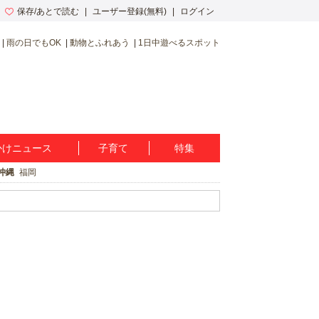
保存/あとで読む
ユーザー登録(無料)
ログイン
雨の日でもOK
動物とふれあう
1日中遊べるスポット
かけニュース
子育て
特集
沖縄
福岡