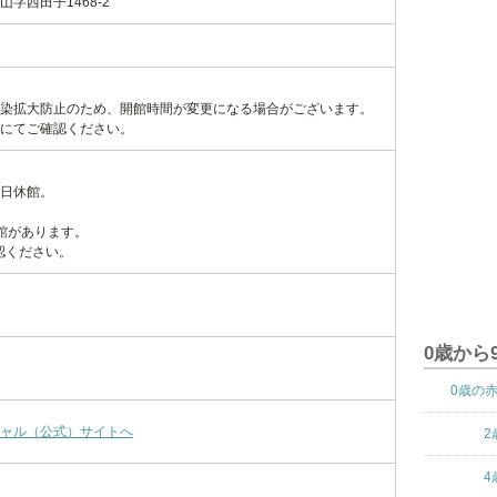
字西田子1468-2
染拡大防止のため、開館時間が変更になる場合がございます。
にてご確認ください。
日休館。
館があります。
認ください。
0歳から
0歳の
ャル（公式）サイトへ
2
4