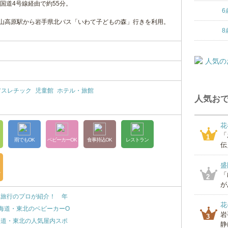
国道4号線経由で約55分。
6
中山高原駅から岩手県北バス「いわて子どもの森」行きを利用。
8
アスレチック
児童館
ホテル・旅館
人気おで
花
「
1
雨でもOK
ベビーカーOK
食事持込OK
レストラン
伝
盛
台
「
2
が
れ旅行のプロが紹介！ 年
花
海道・東北のベビーカーO
岩
3
海道・東北の人気屋内スポ
静