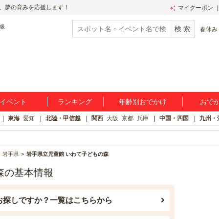
、夢の育みを応援します！
マイクーポン
春休み
イベント
ランキング
年齢別おでかけ
おで
東海
愛知
北陸・甲信越
関西
大阪
京都
兵庫
中国・四国
九州・
岩手県
岩手県立児童館 いわて子どもの森
森の基本情報
お探しですか？一覧はこちらから