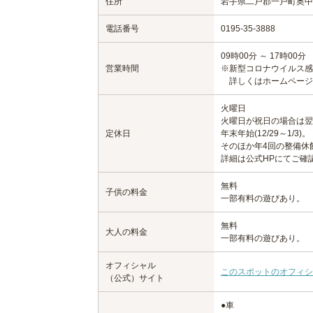
住所
岩手県二戸郡一戸町奥中山
電話番号
0195-35-3888
09時00分 ～ 17時00分
営業時間
※新型コロナウイルス感
詳しくはホームページ
火曜日
火曜日が祝日の場合は翌
定休日
年末年始(12/29～1/3)。
そのほか年4回の整備休
詳細は公式HPにてご確
無料
子供の料金
一部有料の遊びあり。
無料
大人の料金
一部有料の遊びあり。
オフィシャル
このスポットのオフィシ
（公式）サイト
●車