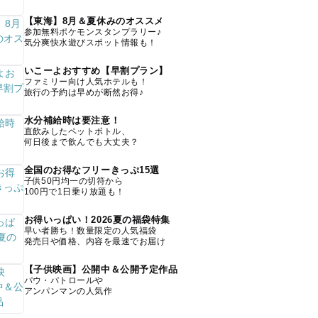
【東海】8月＆夏休みのオススメ
参加無料ポケモンスタンプラリー♪
気分爽快水遊びスポット情報も！
いこーよおすすめ【早割プラン】
ファミリー向け人気ホテルも！
旅行の予約は早めが断然お得♪
水分補給時は要注意！
直飲みしたペットボトル、
何日後まで飲んでも大丈夫？
全国のお得なフリーきっぷ15選
子供50円均一の切符から
100円で1日乗り放題も！
お得いっぱい！2026夏の福袋特集
早い者勝ち！数量限定の人気福袋
発売日や価格、内容を最速でお届け
【子供映画】公開中＆公開予定作品
パウ・パトロールや
アンパンマンの人気作