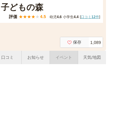
て子どもの森
評価
★
★
★
★
★
4.5
幼児
4.6
小学生
4.4
[
口コミ
12
件
]
保存
1,089
口コミ
お知らせ
イベント
天気/地図