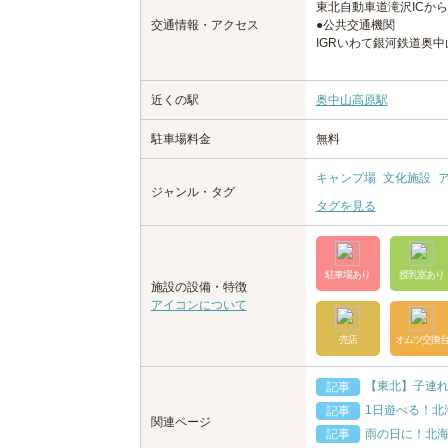
東北自動車道滝沢ICから
交通情報・アクセス
●公共交通機関
IGRいわて銀河鉄道奥
近くの駅
奥中山高原駅
駐車場料金
無料
キャンプ場
文化施設
ジャンル・タグ
タグを見る
駐車場あり
授乳室あり
施設の設備・特徴
アイコンについて
売店
オムツ交換
【東北】子連
記事
1日遊べる！北
記事
関連ページ
雨の日に！北
記事