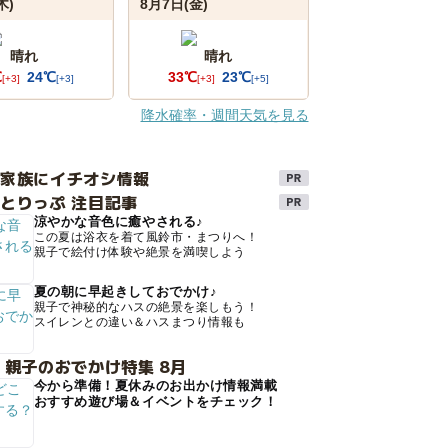
木)
8月7日(金)
晴れ
晴れ
℃
24℃
33℃
23℃
[+3]
[+3]
[+3]
[+5]
降水確率・週間天気を見る
け家族にイチオシ情報
とりっぷ 注目記事
涼やかな音色に癒やされる♪
この夏は浴衣を着て風鈴市・まつりへ！
親子で絵付け体験や絶景を満喫しよう
夏の朝に早起きしておでかけ♪
親子で神秘的なハスの絶景を楽しもう！
スイレンとの違い＆ハスまつり情報も
 親子のおでかけ特集 8月
今から準備！夏休みのお出かけ情報満載
おすすめ遊び場＆イベントをチェック！