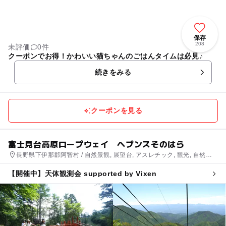
保存
208
未評価
0件
クーポンでお得！かわいい猫ちゃんのごはんタイムは必見♪
続きをみる
クーポンを見る
富士見台高原ロープウェイ ヘブンスそのはら
長野県下伊那郡阿智村 / 自然景観, 展望台, アスレチック, 観光, 自然体
験・アクティビティ
【開催中】天体観測会 supported by Vixen