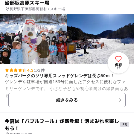
治部坂高原スキー場
長野県下伊那郡阿智村 / スキー場
保存
77
4.3
3件
キッズパークのソリ専用スレッドゲレンデは長さ50ｍ！
ゲレンデや駐車場が国道153号に面したアクセスに便利なファ
ミリーゲレンデです。 小さな子どもや初心者向けの緩斜面もあ
るので安心して滑れます。キッズパークにあるそり専用の本格
続きをみる
的なスレッドゲ...
今夏は「バブルプール」が新登場！泡まみれを楽し
もう！