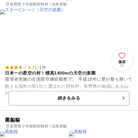
長野県下伊那郡阿智村 / 自然景観
保存
16
3.7
1件
日本一の星空の村！標高1400mの天空の楽園
環境省実施の全国星空継続観察で、 平成18年に星が最も輝いて
観える場所の第1位に選ばれた阿智村。長野県の南端にある山
間の静かな村で、南信最大の温泉昼神温泉郷があることでも有
続きをみる
名です。都会では決して...
黒船桜
長野県下伊那郡阿智村 / 自然景観