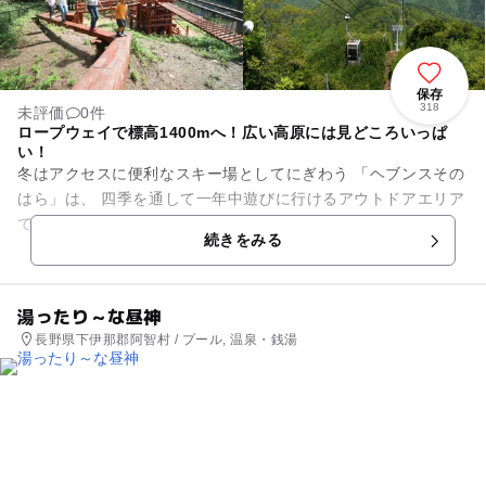
保存
318
未評価
0件
ロープウェイで標高1400mへ！広い高原には見どころいっぱ
い！
冬はアクセスに便利なスキー場としてにぎわう 「ヘブンスその
はら」は、 四季を通して一年中遊びに行けるアウトドアエリア
です。 片道2,549mのロープウェイに乗って...
続きをみる
湯ったり～な昼神
長野県下伊那郡阿智村 / プール, 温泉・銭湯