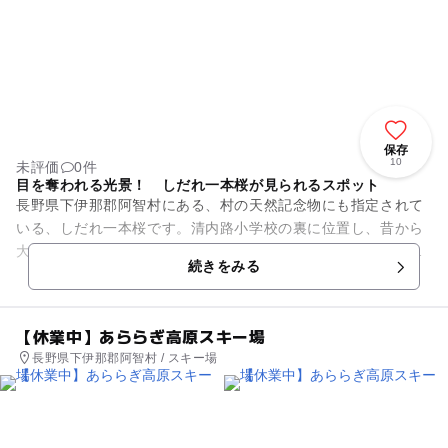
保存
10
未評価
0件
目を奪われる光景！ しだれ一本桜が見られるスポット
長野県下伊那郡阿智村にある、村の天然記念物にも指定されて
いる、しだれ一本桜です。清内路小学校の裏に位置し、昔から
大事に愛されてきた桜です。黒船の来航の時に植えられたとい
続きをみる
われており、そこから黒船桜...
【休業中】あららぎ高原スキー場
長野県下伊那郡阿智村 / スキー場