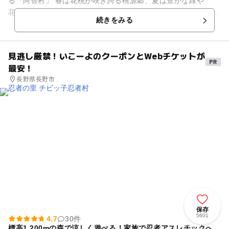
る「阿智村」 春は花桃が咲き誇る桃源郷、夏は豊かな緑や
花々、秋は山々が紅葉で彩どられ、冬は白銀の世界に 四季を通
続きをみる
して格別な自然美を楽し...
見逃し厳禁！いこーよのクーポンとWebチケットが
最安！
長野県長野市
保存
5601
4.7
30件
標高1,200mの森で涼しく遊べる！家族で忍者アスレチックへ