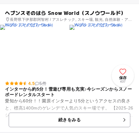
ヘブンスそのはら Snow World（スノウワールド）
長野県下伊那郡阿智村 / アスレチック, スキー場, 観光, 自然体験・アク
ティビティ
保存
437
4.5
5件
インターから約5分！雪遊び専用も充実♪今シーズンからスノー
ボードレンタルスタート
愛知から60分！！園原インターより5分というアクセスの良さ
と、標高1400mのゲレンデで人気のスキー場です。 【2025-26
シーズンからスノーボードレンタル開始】 いよいよスノーボー
続きをみる
ド全面...