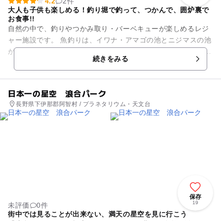
4.2
2件
大人も子供も楽しめる！釣り堀で釣って、つかんで、囲炉裏で
お食事!!
自然の中で、釣りやつかみ取り・バーベキューが楽しめるレジ
ャー施設です。 魚釣りは、イワナ・アマゴの池とニジマスの池
があり、釣った魚は囲炉裏で焼いて食べることもできます。 つ
続きをみる
かみ取りでは、子供...
日本一の星空 浪合パーク
長野県下伊那郡阿智村 / プラネタリウム・天文台
保存
19
未評価
0件
街中では見ることが出来ない、満天の星空を見に行こう