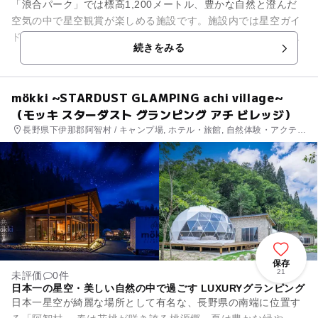
「浪合パーク」では標高1,200メートル、豊かな自然と澄んだ
空気の中で星空観賞が楽しめる施設です。施設内では星空ガイ
ドによる星空案内付きの「星空鑑賞会」を毎日実施していま
続きをみる
す。星空観賞会は空きがあ...
mökki ~STARDUST GLAMPING achi village~
（モッキ スターダスト グランピング アチ ビレッジ）
長野県下伊那郡阿智村 / キャンプ場, ホテル・旅館, 自然体験・アクティ
ビティ
保存
21
未評価
0件
日本一の星空・美しい自然の中で過ごす LUXURYグランピング
日本一星空が綺麗な場所として有名な、長野県の南端に位置す