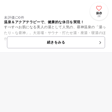
保存
28
未評価
0件
温泉＆アクアテラピーで、健康的な休日を実現！
すべすべお肌になる美人の湯として人気の、昼神温泉の「湯っ
たり～な昼神」。大浴場・サウナ・打たせ湯・座湯・寝湯のほ
かに、マイクロナノバブルの露天風呂が完備されています。お
続きをみる
風呂だけでは物足りないとい...