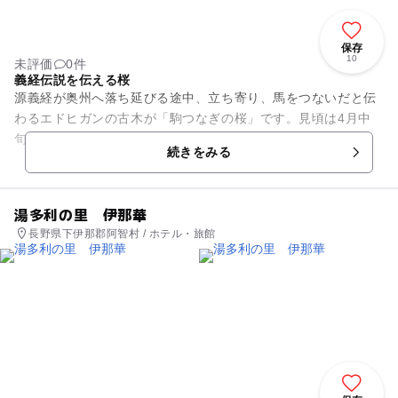
保存
10
未評価
0件
義経伝説を伝える桜
源義経が奥州へ落ち延びる途中、立ち寄り、馬をつないだと伝
わるエドヒガンの古木が「駒つなぎの桜」です。見頃は4月中
旬～4月下旬。ライトアップされ、風流な夜桜見学も楽しめま
続きをみる
す。 専用の駐車場は有り...
湯多利の里 伊那華
長野県下伊那郡阿智村 / ホテル・旅館