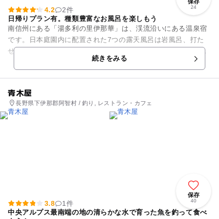
保存
24
4.2
2件
日帰りプラン有。種類豊富なお風呂を楽しもう
南信州にある「湯多利の里伊那華」は、渓流沿いにある温泉宿
です。日本庭園内に配置された7つの露天風呂は岩風呂、打た
せ湯、ハーブや果物など季節が楽しめる季節の湯など特色があ
続きをみる
り人気です。客室は落ち着き...
青木屋
長野県下伊那郡阿智村 / 釣り, レストラン・カフェ
保存
40
3.8
1件
中央アルプス最南端の地の清らかな水で育った魚を釣って食べ