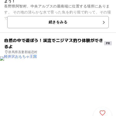
よう！
長野県阿智村、中央アルプスの最南端に位置する場所にありま
す。 その地の清らかな水で育った魚を釣り堀で釣って、その場
で焼いて食べることができます。炭火焼は囲炉裏を囲む雰囲気
続きをみる
の良い店内で、他の郷土...
自然の中で遊ぼう！渓流でニジマス釣り体験ができ
るよ
群馬県吾妻郡嬬恋村