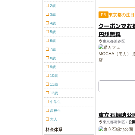
2歳
3歳
東京都の注目
PR
4歳
クーポンでお
5歳
円が無料
6歳
東京都渋谷区
7歳
8歳
9歳
10歳
11歳
12歳
中学生
高校生
東立石緑地公
大人
東京都葛飾区 /
公
料金体系