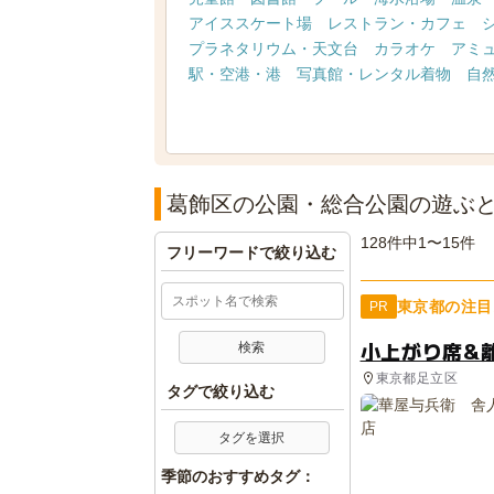
アイススケート場
レストラン・カフェ
プラネタリウム・天文台
カラオケ
アミ
駅・空港・港
写真館・レンタル着物
自
葛飾区の公園・総合公園の遊ぶ
128件中1〜15件
フリーワードで絞り込む
東京都の注目
PR
小上がり席&
東京都足立区
タグで絞り込む
タグを選択
季節のおすすめタグ：