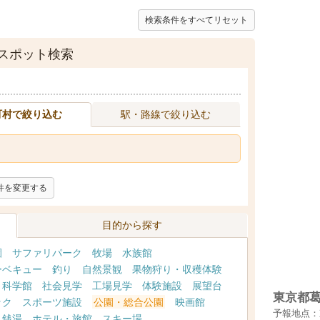
検索条件をすべてリセット
スポット検索
町村で絞り込む
駅・路線で絞り込む
件を変更する
目的から探す
園
サファリパーク
牧場
水族館
ーベキュー
釣り
自然景観
果物狩り・収穫体験
・科学館
社会見学
工場見学
体験施設
展望台
東京都
ック
スポーツ施設
公園・総合公園
映画館
予報地点：
・銭湯
ホテル・旅館
スキー場