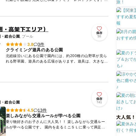
全136席の広々とした店内には、お座敷席が36席用意されて
います...
側・高架下エリア）
保存
園・総合公園
, プール
50
3件
3.8
クライミング遊具のある公園
北総線沿いにある公園で園内には、約200種の山野草が見ら
れる野草園、遊具のある広場があります。遊具は、大きな砂
場、海賊をモチーフにしたブランコや幅広のシーソー、カラ
フルな滑り...
保存
園・総合公園
741
13件
4.5
楽しみながら交通ルールが学べる公園
大人気！
乗り物好きのお子さんに大人気！！ 楽しみながら交通ルー
ルが学べる公園です。 園内を走るミニＳＬに乗って満足そ
うな笑顔、信号でしっかり止まって褒められて嬉しそうな笑