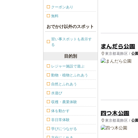
クーポンあり
無料
おでかけ以外のスポット
習い事スポットも表示す
まんだら公園
る
東京都葛飾区 /
公
目的別
レジャー施設で遊ぶ
動物・植物とふれあう
自然とふれあう
水遊び
収穫・農業体験
体を動かす
四つ木公園
非日常体験
東京都葛飾区 /
公
学びにつながる
文化にふれる