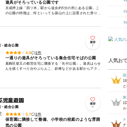
4
遊具がそろっている公園です
京成押上線「四ツ木」駅から徒歩約5分の所にある公園。こ
6
の公園の特徴は、何といっても築山の上に設置された滑り
台！ 高さのある木製の外装に、コンクリートの滑り台が搭
8
載されています...
保存
園・総合公園
1
1件
4.0
一通りの遊具がそろっている集合住宅そばの公園
人気おで
葛飾区柴又の都営住宅に隣接する「矢付公園」。遊具はらせ
んを描くすべり台やぶらんこ、鉄棒などがある駅からアクセ
スの良い公園です。砂場には日よけと囲いが設置されている
国
ので、快適に...
1
1
と
東
ぶ児童遊園
1
2
保存
園・総合公園
0
ル
1件
3.7
保育園に隣接して整備、小学校の校庭のような雰囲
ナ
ナ
気の公園
3