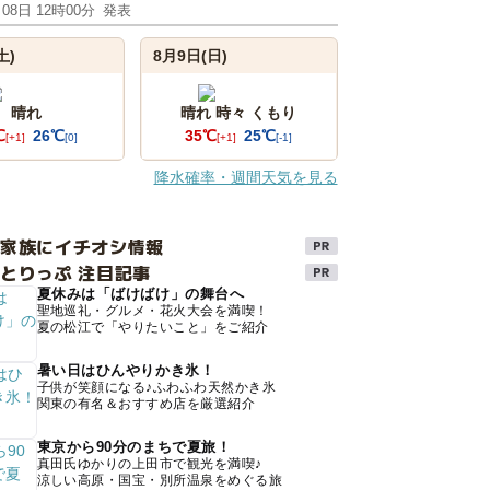
月08日 12時00分
発表
土)
8月9日(日)
晴れ
晴れ 時々 くもり
℃
26℃
35℃
25℃
[+1]
[0]
[+1]
[-1]
降水確率・週間天気を見る
け家族にイチオシ情報
とりっぷ 注目記事
夏休みは「ばけばけ」の舞台へ
聖地巡礼・グルメ・花火大会を満喫！
夏の松江で「やりたいこと」をご紹介
暑い日はひんやりかき氷！
子供が笑顔になる♪ふわふわ天然かき氷
関東の有名＆おすすめ店を厳選紹介
東京から90分のまちで夏旅！
真田氏ゆかりの上田市で観光を満喫♪
涼しい高原・国宝・別所温泉をめぐる旅