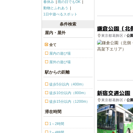
春休み
雨の日でもOK
動物とふれあう
1日中遊べるスポット
条件検索
鎌倉公園（北
屋内・屋外
東京都葛飾区 /
公
全て
屋内の遊び場
屋外の遊び場
駅からの距離
徒歩5分以内（400m）
新宿交通公園
徒歩10分以内（800m）
東京都葛飾区 /
公
徒歩15分以内（1200m）
滞在時間
1～2時間
2～4時間