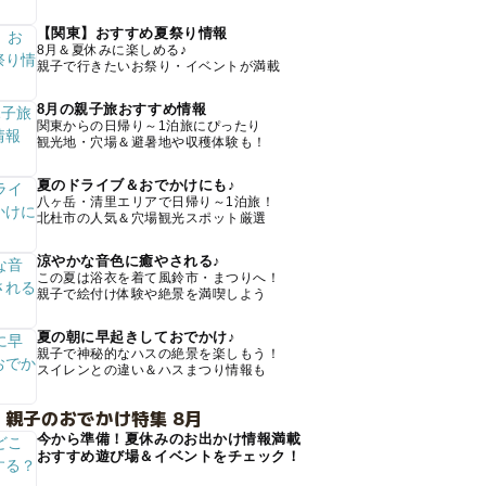
【関東】おすすめ夏祭り情報
8月＆夏休みに楽しめる♪
親子で行きたいお祭り・イベントが満載
8月の親子旅おすすめ情報
関東からの日帰り～1泊旅にぴったり
観光地・穴場＆避暑地や収穫体験も！
夏のドライブ＆おでかけにも♪
八ヶ岳・清里エリアで日帰り～1泊旅！
北杜市の人気＆穴場観光スポット厳選
涼やかな音色に癒やされる♪
この夏は浴衣を着て風鈴市・まつりへ！
親子で絵付け体験や絶景を満喫しよう
夏の朝に早起きしておでかけ♪
親子で神秘的なハスの絶景を楽しもう！
スイレンとの違い＆ハスまつり情報も
 親子のおでかけ特集 8月
今から準備！夏休みのお出かけ情報満載
おすすめ遊び場＆イベントをチェック！