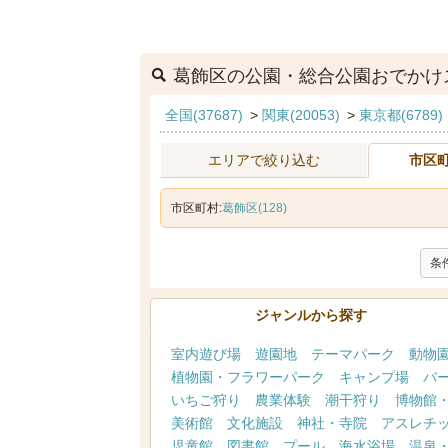
葛飾区の公園・総合公園おでかけ
全国(37687)
>
関東(20053)
>
東京都(6789)
エリアで絞り込む
市区
市区町村:
葛飾区(128)
条
ジャンルから探す
室内遊び場
遊園地
テーマパーク
動物
植物園・フラワーパーク
キャンプ場
バ
いちご狩り
農業体験
潮干狩り
博物館
美術館
文化施設
神社・寺院
アスレチ
児童館
図書館
プール
海水浴場
温泉