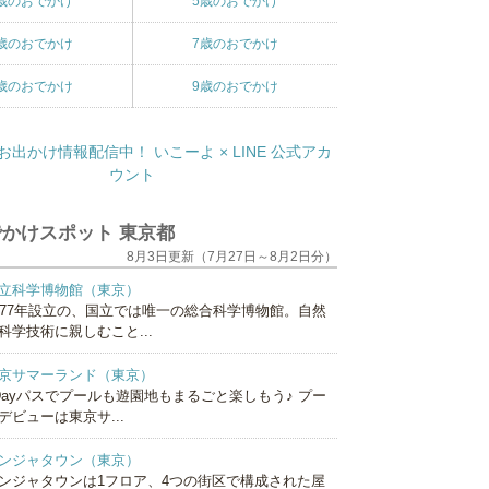
歳のおでかけ
5歳のおでかけ
歳のおでかけ
7歳のおでかけ
歳のおでかけ
9歳のおでかけ
かけスポット 東京都
8月3日更新（7月27日～8月2日分）
立科学博物館（東京）
877年設立の、国立では唯一の総合科学博物館。自然
科学技術に親しむこと...
京サマーランド（東京）
Dayパスでプールも遊園地もまるごと楽しもう♪ プー
デビューは東京サ...
ンジャタウン（東京）
ンジャタウンは1フロア、4つの街区で構成された屋