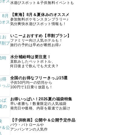
水遊びスポット＆子供無料イベントも
【東海】8月＆夏休みのオススメ
参加無料ポケモンスタンプラリー♪
気分爽快水遊びスポット情報も！
いこーよおすすめ【早割プラン】
ファミリー向け人気ホテルも！
旅行の予約は早めが断然お得♪
水分補給時は要注意！
直飲みしたペットボトル、
何日後まで飲んでも大丈夫？
全国のお得なフリーきっぷ15選
子供50円均一の切符から
100円で1日乗り放題も！
お得いっぱい！2026夏の福袋特集
早い者勝ち！数量限定の人気福袋
発売日や価格、内容を最速でお届け
【子供映画】公開中＆公開予定作品
パウ・パトロールや
アンパンマンの人気作