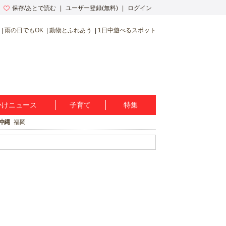
保存/あとで読む
ユーザー登録(無料)
ログイン
雨の日でもOK
動物とふれあう
1日中遊べるスポット
かけニュース
子育て
特集
沖縄
福岡