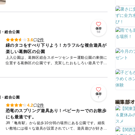
顔、この...
保存
園・総合公園
58
2件
3.6
緑のタコをすべり下りよう！カラフルな複合遊具が
楽しい葛飾区の公園
上入公園は、葛飾区総合スポーツセンター運動公園の東側に
位置する葛飾区の公園です。充実したおもしろい遊具で子ど
も達に人気があります。緑色のタコ山が圧倒的な存在感を放
っていますが...
保存
園・総合公園
7
編集部
2件
4.2
恐竜のスプリング遊具あり！ベビーカーでのお散歩
にも最適です。
JR「亀有駅」から徒歩10分弱の場所にある公園です。細長
い敷地には様々な遊具が設置されていて、遊具遊びが好きな
子どもには特におすすめ！ブランコ、らせん式のすべり台、