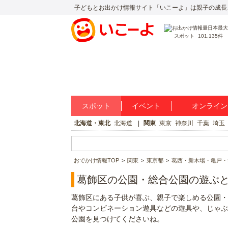
子どもとお出かけ情報サイト「いこーよ」は親子の成長
スポット
101,135件
スポット
イベント
オンライン
北海道・東北
北海道
関東
東京
神奈川
千葉
埼玉
おでかけ情報TOP
関東
東京都
葛西・新木場・亀戸・
葛飾区の公園・総合公園の遊ぶ
葛飾区にある子供が喜ぶ、親子で楽しめる公園・
台やコンビネーション遊具などの遊具や、じゃぶ
公園を見つけてくださいね。