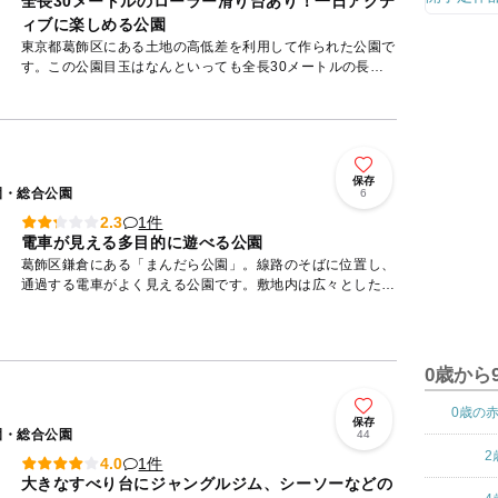
全長30メートルのローラー滑り台あり！一日アクテ
ィブに楽しめる公園
東京都葛飾区にある土地の高低差を利用して作られた公園で
す。この公園目玉はなんといっても全長30メートルの長い
ローラー滑り台。子どもたちに大変人気の遊具ですが子ども
を見ている親...
保存
園・総合公園
6
1件
2.3
電車が見える多目的に遊べる公園
葛飾区鎌倉にある「まんだら公園」。線路のそばに位置し、
通過する電車がよく見える公園です。敷地内は広々とした多
目的グラウンドになっており、全体を見渡せる場所にベンチ
が配置されて...
0歳から
0歳の
保存
園・総合公園
44
2
1件
4.0
大きなすべり台にジャングルジム、シーソーなどの