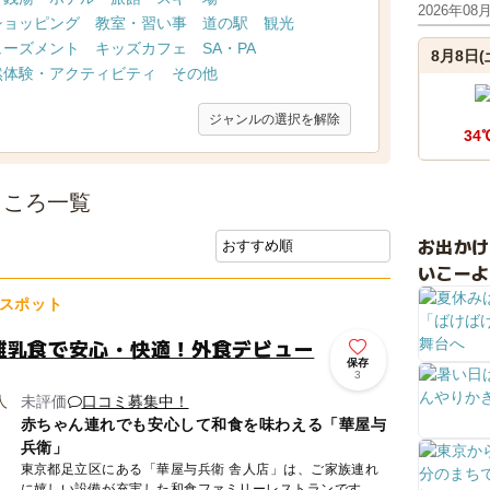
2026年08
ショッピング
教室・習い事
道の駅
観光
ューズメント
キッズカフェ
SA・PA
8月8日(
然体験・アクティビティ
その他
ジャンルの選択を解除
34
ところ一覧
お出か
いこーよ
スポット
離乳食で安心・快適！外食デビュー
保存
3
未評価
口コミ募集中！
赤ちゃん連れでも安心して和食を味わえる「華屋与
兵衛」
東京都足立区にある「華屋与兵衛 舎人店」は、ご家族連れ
に嬉しい設備が充実した和食ファミリーレストランです。