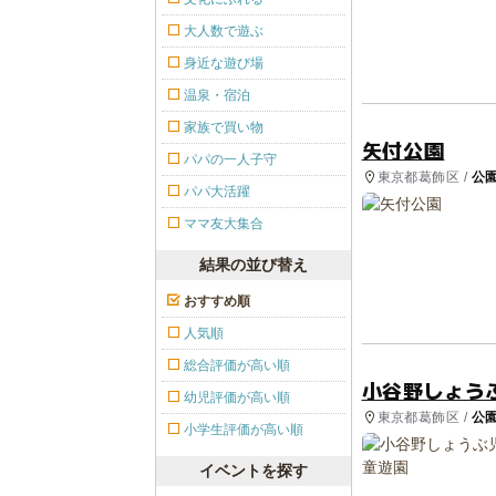
大人数で遊ぶ
身近な遊び場
温泉・宿泊
家族で買い物
矢付公園
パパの一人子守
東京都葛飾区 /
公
パパ大活躍
ママ友大集合
結果の並び替え
おすすめ順
人気順
総合評価が高い順
小谷野しょう
幼児評価が高い順
東京都葛飾区 /
公
小学生評価が高い順
イベントを探す