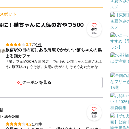
回転遊具、...
スポット
得に！猫ちゃんに人気のおやつ500
保存
381
1件
3.7
原宿駅の目の前にある清潔でかわいい猫ちゃんの集
まる猫カフェ
「猫カフェMOCHA 原宿店」でかわいい猫ちゃんに癒されよ
う♪ 原宿駅のすぐそば。太陽の光がふりそそぐあたたかな空
間で、大きな窓から原宿の街並みを猫たちと見おろせます☆
...
クーポンを見る
園
保存
園・総合公園
329
4件
4.2