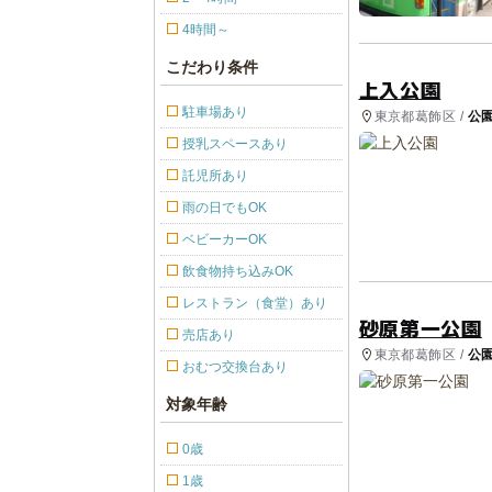
4時間～
こだわり条件
上入公園
駐車場あり
東京都葛飾区 /
公
授乳スペースあり
託児所あり
雨の日でもOK
ベビーカーOK
飲食物持ち込みOK
レストラン（食堂）あり
砂原第一公園
売店あり
東京都葛飾区 /
公
おむつ交換台あり
対象年齢
0歳
1歳