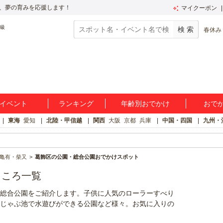
、夢の育みを応援します！
マイクーポン
春休み
イベント
ランキング
年齢別おでかけ
おで
東海
愛知
北陸・甲信越
関西
大阪
京都
兵庫
中国・四国
九州・
亀有・柴又
葛飾区の公園・総合公園おでかけスポット
ところ一覧
総合公園をご紹介します。子供に人気のローラーすべり
じゃぶ池で水遊びができる公園など様々。お気に入りの