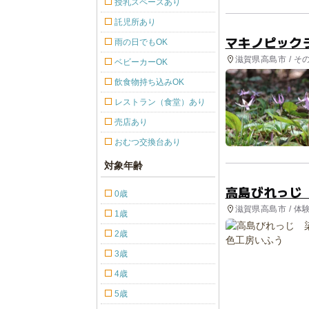
授乳スペースあり
託児所あり
マキノピック
雨の日でもOK
滋賀県高島市 / そ
ベビーカーOK
飲食物持ち込みOK
レストラン（食堂）あり
売店あり
おむつ交換台あり
対象年齢
高島びれっじ
0歳
滋賀県高島市 / 体
1歳
2歳
3歳
4歳
5歳