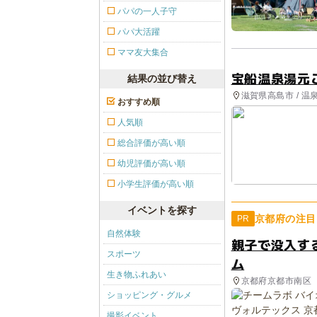
パパの一人子守
パパ大活躍
ママ友大集合
宝船温泉湯元
結果の並び替え
滋賀県高島市 / 温
おすすめ順
人気順
総合評価が高い順
幼児評価が高い順
小学生評価が高い順
イベントを探す
京都府の注目
PR
自然体験
親子で没入す
スポーツ
ム
生き物ふれあい
京都府京都市南区
ショッピング・グルメ
撮影イベント