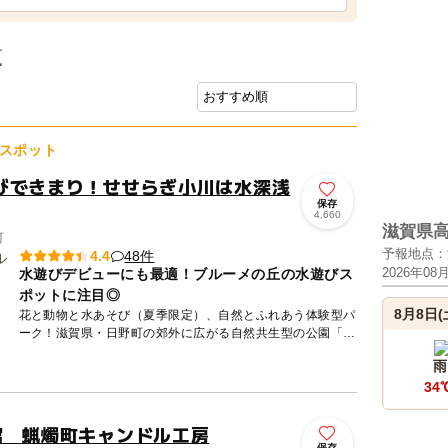
覧
スポット
びできまり！せせらぎ小川は水深浅
保存
4,660
滋賀県
町
予報地点：
48件
4.4
2026年08
水遊びデビューにも最適！ブルーメの丘の水遊びス
ポットに注目◎
8月8日(
花と動物と水あそび（夏季限定）、自然とふれあう体験型パ
ーク！滋賀県・日野町の郊外に広がる自然共生型の公園「ブ
ルーメの丘」は、季節ごとに表情を変える花畑とかわいい動
雨
物たち、そし...
34
館 蝋燭町キャンドル工房
保存