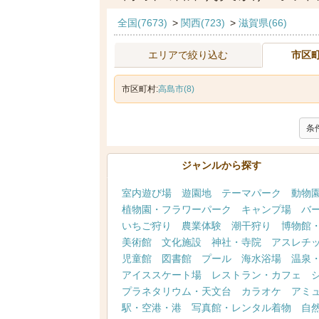
全国(7673)
>
関西(723)
>
滋賀県(66)
エリアで絞り込む
市区
市区町村:
高島市(8)
条
ジャンルから探す
室内遊び場
遊園地
テーマパーク
動物
植物園・フラワーパーク
キャンプ場
バ
いちご狩り
農業体験
潮干狩り
博物館
美術館
文化施設
神社・寺院
アスレチ
児童館
図書館
プール
海水浴場
温泉
アイススケート場
レストラン・カフェ
プラネタリウム・天文台
カラオケ
アミ
駅・空港・港
写真館・レンタル着物
自