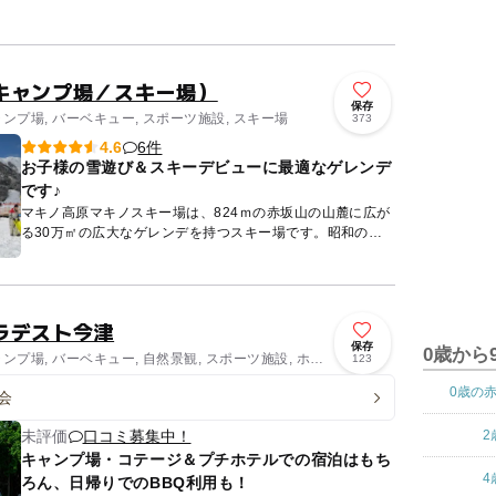
た気分。逆に、自分が巨人になった気分が味わえる「小人の
国」など、ま...
キャンプ場／スキー場）
保存
ャンプ場, バーベキュー, スポーツ施設, スキー場
373
6件
4.6
お子様の雪遊び＆スキーデビューに最適なゲレンデ
です♪
マキノ高原マキノスキー場は、824ｍの赤坂山の山麓に広が
る30万㎡の広大なゲレンデを持つスキー場です。昭和の初
めにOPENした関西きっての老舗スキー場で、今なお家族連
れに人気...
ラデスト今津
保存
0歳から
ャンプ場, バーベキュー, 自然景観, スポーツ施設, ホテ
123
0歳の
会
未評価
口コミ募集中！
2
キャンプ場・コテージ＆プチホテルでの宿泊はもち
4
ろん、日帰りでのBBQ利用も！