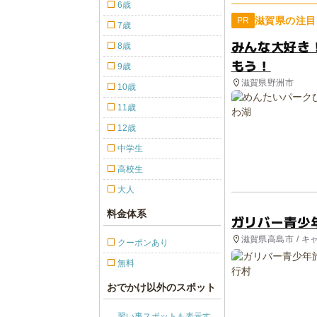
6歳
滋賀県の注目
PR
7歳
みんな大好き
8歳
もう！
9歳
滋賀県野洲市
10歳
11歳
12歳
中学生
高校生
大人
料金体系
ガリバー青少
滋賀県高島市 / キ
クーポンあり
無料
おでかけ以外のスポット
習い事スポットも表示す