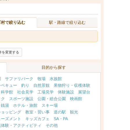
町村で絞り込む
駅・路線で絞り込む
件を変更する
目的から探す
園
サファリパーク
牧場
水族館
ーベキュー
釣り
自然景観
果物狩り・収穫体験
・科学館
社会見学
工場見学
体験施設
展望台
ック
スポーツ施設
公園・総合公園
映画館
・銭湯
ホテル・旅館
スキー場
ショッピング
教室・習い事
道の駅
観光
ューズメント
キッズカフェ
SA・PA
然体験・アクティビティ
その他