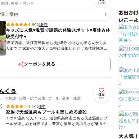
験施設, 教室・習い事
1,437
お出か
営業ご案内
いこーよ
48件
4.9
キッズに人気♥️滋賀で話題の体験スポット♥️夏休み体
験受付中♥️
JR湖西線、近江高島駅から徒歩5分 小さなお子さんから大
人まで ご家族やご友人と気軽に参加いただける体験施設で
す 夏休み体験教室開催中♥️ ▹◃┄▸◂┄▹...
クーポンを見る
てんくう
保存
ポーツ施設, 公園・総合公園, プール, 温泉・銭湯
211
3件
4.1
家族で天然温泉もプールも楽しめる施設
くつき温泉 てんくうは、滋賀県高島市にある天然温泉とプ
ールが楽しめる施設です。豊富な湯量と質の良さが魅力のア
ルカリ性単純温泉です。大浴場をはじめ、露天風呂や木の
大人気！
湯、石の湯、寝...