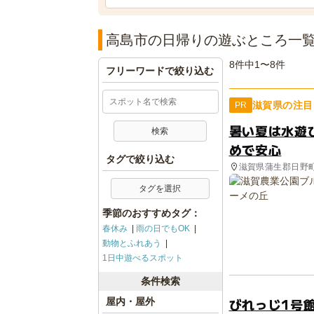
高島市の日帰りの遊ぶところ一
8件中1〜8件
フリーワードで絞り込む
滋賀県の注目
PR
暑い夏は水遊
めで安心
タグで絞り込む
滋賀県蒲生郡日野
タグを選択
季節のおすすめタグ：
春休み
雨の日でもOK
動物とふれあう
1日中遊べるスポット
条件検索
びれっじ1号
屋内・屋外