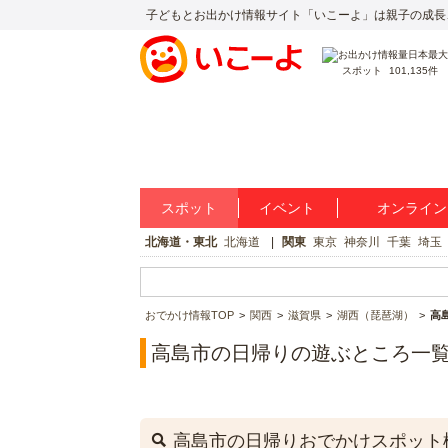
子どもとお出かけ情報サイト「いこーよ」は親子の成長
スポット
101,135件
スポット
イベント
オンライン
北海道・東北
北海道
関東
東京
神奈川
千葉
埼玉
おでかけ情報TOP
関西
滋賀県
湖西（琵琶湖）
高
高島市の日帰りの遊ぶところ一
高島市の日帰りおでかけスポット