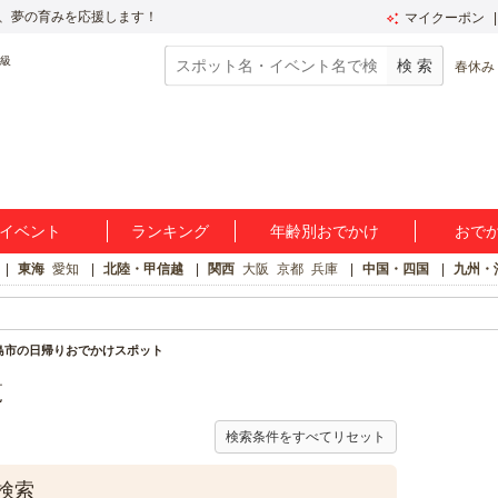
、夢の育みを応援します！
マイクーポン
春休み
イベント
ランキング
年齢別おでかけ
おで
東海
愛知
北陸・甲信越
関西
大阪
京都
兵庫
中国・四国
九州・
島市の日帰りおでかけスポット
覧
検索条件をすべてリセット
検索