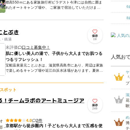
標高550ｍにある家族旅行村ビラデスト今津には自然に囲ま
6
れたオートキャンプ場や、 ご家族で宿泊していただけます
ファミリーコテージや、森の交流館というプチホテルがござ
います。...
8
ことぶき
保存
泉・銭湯
19
未評価
口コミ募集中！
肌に優しい美人の湯で、子供から大人までお肌つる
人気おで
つるリフレッシュ！
宝船温泉湯元ことぶきは、滋賀県高島市にあり、周辺は家族
で楽しめるキャンプ場や近江白浜水泳場があります。夏休み
ヤ
時期になると多くの訪問者で賑わいますが、シーズンオフは
『
1
静かです。こ...
プ
スポット
滋
る！チームラボのアートミュージア
花
2
保存
験
246
め
2件
4.0
博
3
京都駅から徒歩圏内！子どもから大人まで五感を使
テ