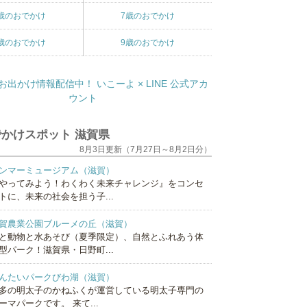
歳のおでかけ
7歳のおでかけ
歳のおでかけ
9歳のおでかけ
かけスポット 滋賀県
8月3日更新（7月27日～8月2日分）
ンマーミュージアム（滋賀）
やってみよう！わくわく未来チャレンジ』をコンセ
トに、未来の社会を担う子...
賀農業公園ブルーメの丘（滋賀）
と動物と水あそび（夏季限定）、自然とふれあう体
型パーク！滋賀県・日野町...
んたいパークびわ湖（滋賀）
多の明太子のかねふくが運営している明太子専門の
ーマパークです。 来て...