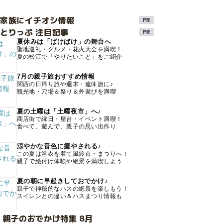
け家族にイチオシ情報
とりっぷ 注目記事
夏休みは「ばけばけ」の舞台へ
聖地巡礼・グルメ・花火大会を満喫！
夏の松江で「やりたいこと」をご紹介
7月の親子旅おすすめ情報
関西の日帰り旅や週末・連休旅に♪
観光地・穴場＆祭り＆外遊びを満喫
夏の土曜は「土曜夜市」へ♪
商店街で縁日・屋台・イベント満喫！
食べて、遊んで、親子の思い出作り
涼やかな音色に癒やされる♪
この夏は浴衣を着て風鈴市・まつりへ！
親子で絵付け体験や絶景を満喫しよう
夏の朝に早起きしておでかけ♪
親子で神秘的なハスの絶景を楽しもう！
スイレンとの違い＆ハスまつり情報も
 親子のおでかけ特集 8月