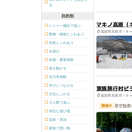
る
目的別
マキノ高原（
レジャー施設で遊ぶ
滋賀県高島市 / キ
動物・植物とふれあう
自然とふれあう
水遊び
収穫・農業体験
体を動かす
非日常体験
学びにつながる
家族旅行村ビ
文化にふれる
滋賀県高島市 / キ
ル・旅館
大人数で遊ぶ
星空観察
開催中
身近な遊び場
温泉・宿泊
家族で買い物