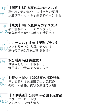
【関西】8月＆夏休みのオススメ
夏休みの思い出作りに行きたい夏祭り
水遊びスポット＆子供無料イベントも
【東海】8月＆夏休みのオススメ
参加無料ポケモンスタンプラリー♪
気分爽快水遊びスポット情報も！
いこーよおすすめ【早割プラン】
ファミリー向け人気ホテルも！
旅行の予約は早めが断然お得♪
水分補給時は要注意！
直飲みしたペットボトル、
何日後まで飲んでも大丈夫？
お得いっぱい！2026夏の福袋特集
早い者勝ち！数量限定の人気福袋
発売日や価格、内容を最速でお届け
【子供映画】公開中＆公開予定作品
パウ・パトロールや
アンパンマンの人気作