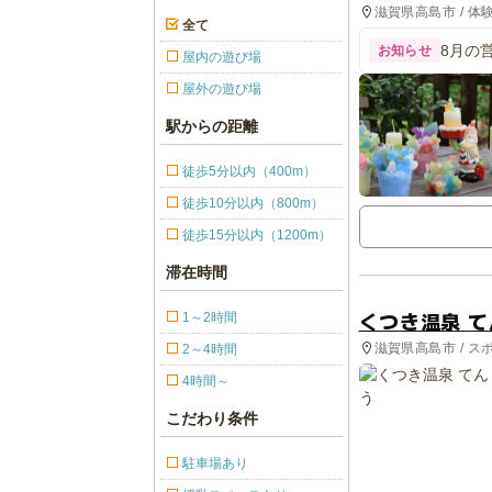
滋賀県高島市 / 体
全て
8月の
お知らせ
屋内の遊び場
屋外の遊び場
駅からの距離
徒歩5分以内（400m）
徒歩10分以内（800m）
徒歩15分以内（1200m）
滞在時間
くつき温泉 
1～2時間
滋賀県高島市 / ス
2～4時間
4時間～
こだわり条件
駐車場あり