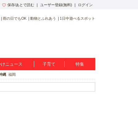
保存/あとで読む
ユーザー登録(無料)
ログイン
雨の日でもOK
動物とふれあう
1日中遊べるスポット
かけニュース
子育て
特集
沖縄
福岡