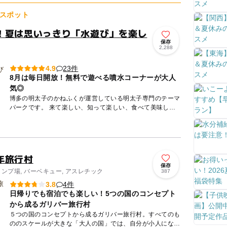
スポット
！夏は思いっきり「水遊び」を楽し
保存
2,288
23件
4.9
8月は毎日開放！無料で遊べる噴水コーナーが大人
気◎
博多の明太子のかねふくが運営している明太子専門のテーマ
パークです。 来て楽しい、知って楽しい、食べて美味し
い、子どもから大人まで楽しめます♪ 明太子の試食、販売は
もちろん...
年旅行村
保存
ャンプ場, バーベキュー, アスレチック
387
4件
3.8
日帰りでも宿泊でも楽しい！5つの国のコンセプト
から成るガリバー旅行村
５つの国のコンセプトから成るガリバー旅行村。すべてのも
ののスケールが大きな「大人の国」では、自分が小人になっ