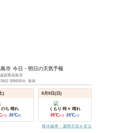
高島市
今日・明日の天気予報
滋賀県高島市
月08日 00時00分
発表
土)
8月9日(日)
 のち 晴れ
くもり 時々 晴れ
℃
26℃
35℃
25℃
[+1]
[0]
[+1]
[-1]
降水確率・週間天気を見る