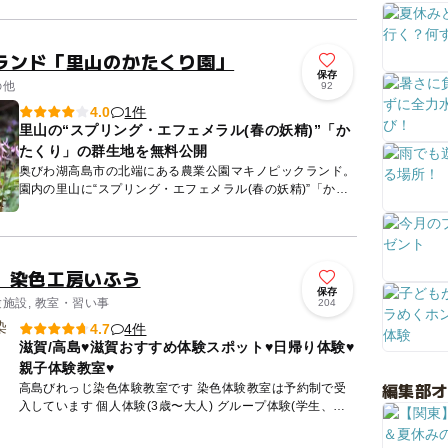
ランド「里山のかたくり園」
保存
の他
92
1件
4.0
里山の“スプリング・エフェメラル(春の妖精)”「か
たくり」の群生地を無料公開
奥びわ湖高島市の北端にある農業公園マキノピックランド。
園内の里山に“スプリング・エフェメラル(春の妖精)”「かた
くり」の群生地が発見され、２０１６年４月から一般公開さ
れました...
 染色工房いふう
保存
験施設, 教室・習い事
204
4件
4.7
滋賀/高島♥️滋賀おすすめ体験スポット♥️日帰り体験♥️
親子体験教室♥️
編集部
高島びれっじ染色体験教室です 染色体験教室は予約制で受
入しています 個人体験(3歳〜大人) グループ体験(学生、女
子旅、家族旅行) ▷染色教室は28年...