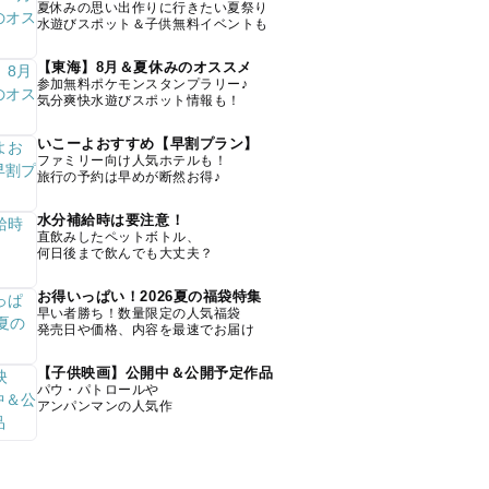
夏休みの思い出作りに行きたい夏祭り
水遊びスポット＆子供無料イベントも
【東海】8月＆夏休みのオススメ
参加無料ポケモンスタンプラリー♪
気分爽快水遊びスポット情報も！
いこーよおすすめ【早割プラン】
ファミリー向け人気ホテルも！
旅行の予約は早めが断然お得♪
水分補給時は要注意！
直飲みしたペットボトル、
何日後まで飲んでも大丈夫？
お得いっぱい！2026夏の福袋特集
早い者勝ち！数量限定の人気福袋
発売日や価格、内容を最速でお届け
【子供映画】公開中＆公開予定作品
パウ・パトロールや
アンパンマンの人気作