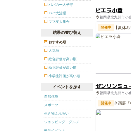
パパの一人子守
ビエラ小倉
パパ大活躍
福岡県北九州市小倉
ママ友大集合
【夏休み
開催中
う
結果の並び替え
おすすめ順
人気順
総合評価が高い順
幼児評価が高い順
小学生評価が高い順
ゼンリンミュ
イベントを探す
福岡県北九州市小倉
自然体験
企画展「
開催中
スポーツ
生き物ふれあい
ショッピング・グルメ
撮影イベント