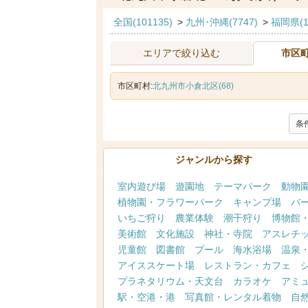
全国(101135)
>
九州･沖縄(7747)
>
福岡県(1
エリアで絞り込む
市区
市区町村:
北九州市小倉北区(68)
条
ジャンルから探す
室内遊び場
遊園地
テーマパーク
動物
植物園・フラワーパーク
キャンプ場
バ
いちご狩り
農業体験
潮干狩り
博物館
美術館
文化施設
神社・寺院
アスレチ
児童館
図書館
プール
海水浴場
温泉
アイススケート場
レストラン・カフェ
プラネタリウム・天文台
カラオケ
アミ
駅・空港・港
写真館・レンタル着物
自