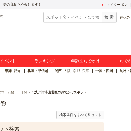
、夢の育みを応援します！
マイクーポン
春休み
イベント
ランキング
年齢別おでかけ
おで
東海
愛知
北陸・甲信越
関西
大阪
京都
兵庫
中国・四国
九州・
門司・八幡）・下関
北九州市小倉北区のおでかけスポット
一覧
検索条件をすべてリセット
ット検索