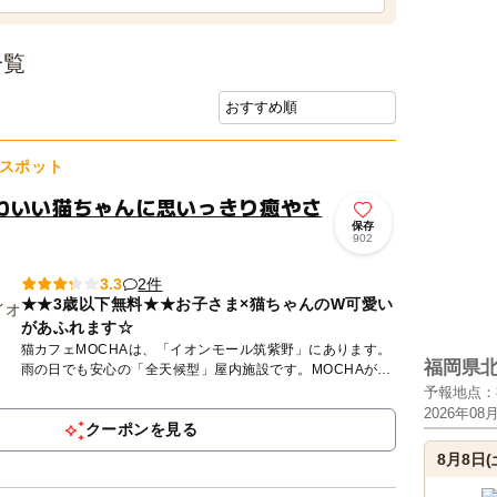
一覧
スポット
わいい猫ちゃんに思いっきり癒やさ
保存
902
2件
3.3
★★3歳以下無料★★お子さま×猫ちゃんのW可愛い
があふれます☆
猫カフェMOCHAは、「イオンモール筑紫野」にあります。
福岡県
雨の日でも安心の「全天候型」屋内施設です。MOCHAが目
指しているのは、人も、猫も、その時にいちばん幸せなこと
予報地点：
ができる...
2026年08
クーポンを見る
8月8日(