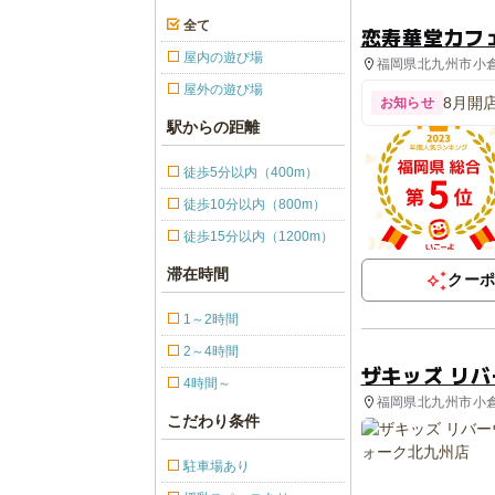
全て
恋寿華堂カフ
屋内の遊び場
福岡県北九州市小倉
屋外の遊び場
8月開
お知らせ
駅からの距離
徒歩5分以内（400m）
徒歩10分以内（800m）
徒歩15分以内（1200m）
滞在時間
クー
1～2時間
2～4時間
ザキッズ リ
4時間～
福岡県北九州市小倉
こだわり条件
駐車場あり