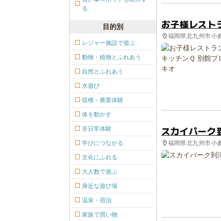
る
お子様レスト
目的別
福岡県北九州市小倉
レジャー施設で遊ぶ
動物・植物とふれあう
自然とふれあう
水遊び
収穫・農業体験
体を動かす
スカイパーク
非日常体験
福岡県北九州市小倉
学びにつながる
文化にふれる
大人数で遊ぶ
身近な遊び場
温泉・宿泊
家族で買い物