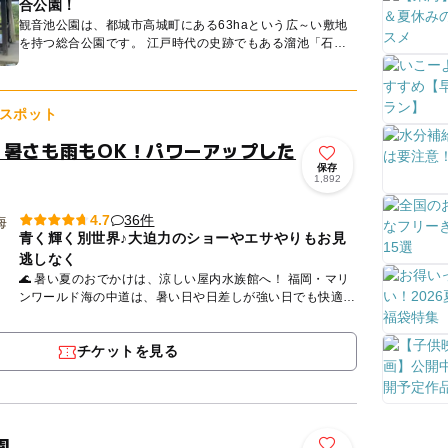
合公園！
観音池公園は、都城市高城町にある63haという広～い敷地
を持つ総合公園です。 江戸時代の史跡でもある溜池「石山
観音池」を中心にいろいろな遊具設備が揃っており、池での
貸ボ...
スポット
！暑さも雨もOK！パワーアップした
保存
1,892
36件
4.7
青く輝く別世界♪大迫力のショーやエサやりもお見
逃しなく
🌊 暑い夏のおでかけは、涼しい屋内水族館へ！ 福岡・マリ
ンワールド海の中道は、暑い日や日差しが強い日でも快適に
楽しめる人気のおでかけスポット。九州の海をテーマにした
迫力...
チケットを見る
園