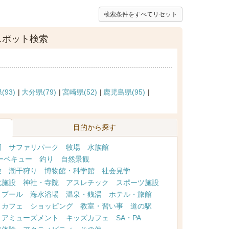
検索条件をすべてリセット
スポット検索
(93)
大分県(79)
宮崎県(52)
鹿児島県(95)
目的から探す
園
サファリパーク
牧場
水族館
ーベキュー
釣り
自然景観
験
潮干狩り
博物館・科学館
社会見学
化施設
神社・寺院
アスレチック
スポーツ施設
プール
海水浴場
温泉・銭湯
ホテル・旅館
・カフェ
ショッピング
教室・習い事
道の駅
アミューズメント
キッズカフェ
SA・PA