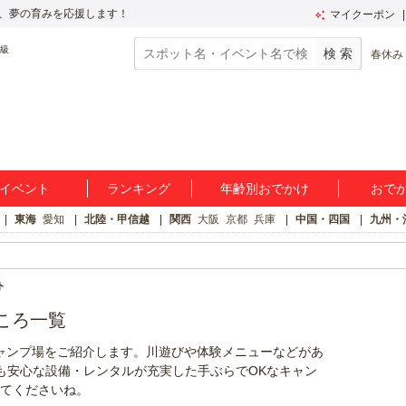
、夢の育みを応援します！
マイクーポン
春休み
イベント
ランキング
年齢別おでかけ
おで
東海
愛知
北陸・甲信越
関西
大阪
京都
兵庫
中国・四国
九州・
ト
ころ一覧
ャンプ場をご紹介します。川遊びや体験メニューなどがあ
も安心な設備・レンタルが充実した手ぶらでOKなキャン
てくださいね。