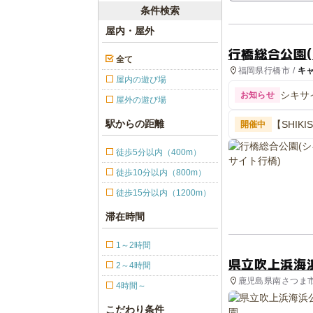
条件検索
屋内・屋外
行橋総合公園(
全て
福岡県行橋市 /
キ
屋内の遊び場
シキサ
お知らせ
屋外の遊び場
駅からの距離
【SHIK
開催中
徒歩5分以内（400m）
徒歩10分以内（800m）
徒歩15分以内（1200m）
滞在時間
1～2時間
県立吹上浜海
2～4時間
鹿児島県南さつま市
4時間～
合公園, プール
こだわり条件