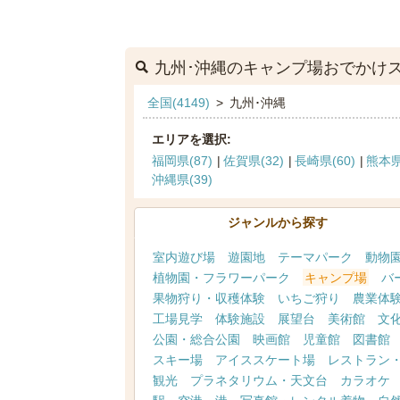
九州･沖縄のキャンプ場おでかけ
全国(4149)
>
九州･沖縄
エリアを選択:
福岡県(87)
佐賀県(32)
長崎県(60)
熊本県
沖縄県(39)
ジャンルから探す
室内遊び場
遊園地
テーマパーク
動物
植物園・フラワーパーク
キャンプ場
バ
果物狩り・収穫体験
いちご狩り
農業体
工場見学
体験施設
展望台
美術館
文
公園・総合公園
映画館
児童館
図書館
スキー場
アイススケート場
レストラン
観光
プラネタリウム・天文台
カラオケ