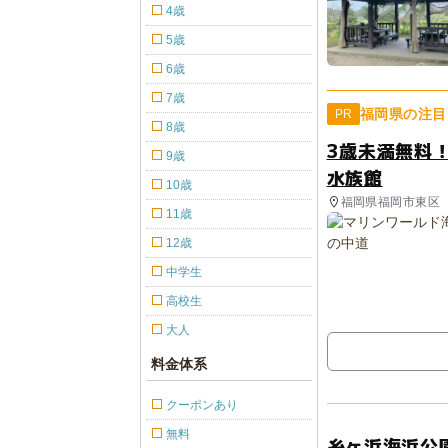
4歳
5歳
6歳
7歳
福岡県の注目
PR
8歳
3歳未満無料
9歳
水族館
10歳
福岡県福岡市東区
11歳
12歳
中学生
高校生
大人
料金体系
クーポンあり
無料
糸ヶ浜海浜公