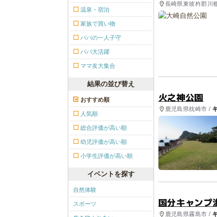
長崎県東彼杵郡川棚
温泉・宿泊
園, プール
家族で買い物
パパの一人子守
パパ大活躍
ママ友大集合
結果の並び替え
火之神公園
おすすめ順
鹿児島県枕崎市 /
人気順
総合評価が高い順
幼児評価が高い順
小学生評価が高い順
イベントを探す
自然体験
国分キャンプ
スポーツ
鹿児島県霧島市 /