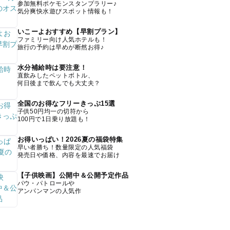
参加無料ポケモンスタンプラリー♪
気分爽快水遊びスポット情報も！
いこーよおすすめ【早割プラン】
ファミリー向け人気ホテルも！
旅行の予約は早めが断然お得♪
水分補給時は要注意！
直飲みしたペットボトル、
何日後まで飲んでも大丈夫？
全国のお得なフリーきっぷ15選
子供50円均一の切符から
100円で1日乗り放題も！
お得いっぱい！2026夏の福袋特集
早い者勝ち！数量限定の人気福袋
発売日や価格、内容を最速でお届け
【子供映画】公開中＆公開予定作品
パウ・パトロールや
アンパンマンの人気作