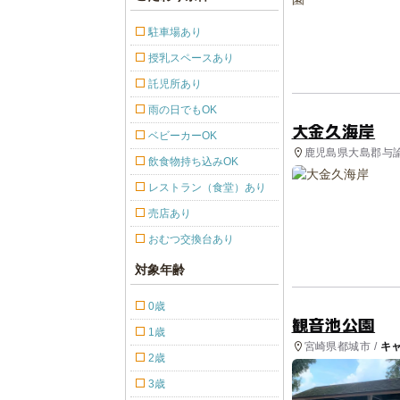
駐車場あり
授乳スペースあり
託児所あり
雨の日でもOK
大金久海岸
ベビーカーOK
鹿児島県大島郡与論
飲食物持ち込みOK
レストラン（食堂）あり
売店あり
おむつ交換台あり
対象年齢
0歳
観音池公園
1歳
宮崎県都城市 /
キ
2歳
3歳