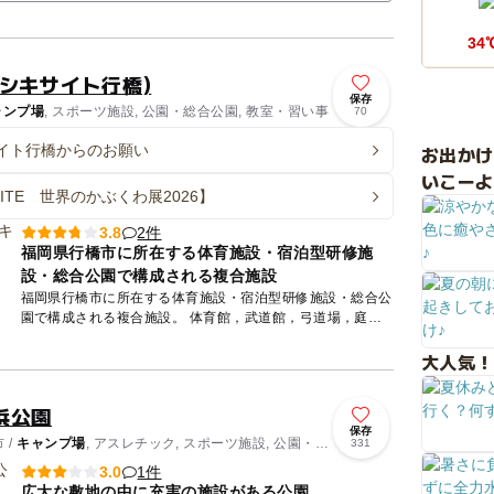
34
シキサイト行橋)
保存
ャンプ場
, スポーツ施設, 公園・総合公園, 教室・習い事
70
イト行橋からのお願い
お出か
いこーよ
ISITE 世界のかぶくわ展2026】
2件
3.8
福岡県行橋市に所在する体育施設・宿泊型研修施
設・総合公園で構成される複合施設
福岡県行橋市に所在する体育施設・宿泊型研修施設・総合公
園で構成される複合施設。 体育館，武道館，弓道場，庭球
場，多目的グラウンド，サッカー場等の体育施設の他、宿泊
大人気！
型研修セン...
浜公園
保存
 /
キャンプ場
, アスレチック, スポーツ施設, 公園・総
331
1件
3.0
広大な敷地の中に充実の施設がある公園