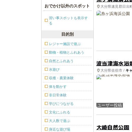
おでかけ以外のスポット
大分県速見郡日出町
合公園, 海水浴場
習い事スポットも表示す
る
目的別
レジャー施設で遊ぶ
動物・植物とふれあう
自然とふれあう
波当津海水浴
水遊び
大分県佐伯市 /
キ
収穫・農業体験
体を動かす
非日常体験
学びにつながる
ユーザー投稿
文化にふれる
大人数で遊ぶ
大崎自然公園
身近な遊び場