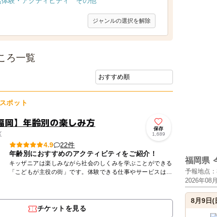
然体験・アクティビティ
その他
ジャンルの選択を解除
ころ一覧
スポット
福岡】年齢別の楽しみ方
保存
区
1,689
22件
4.9
年齢別におすすめのアクティビティをご紹介！
福岡県
キッザニアは楽しみながら社会のしくみを学ぶことができる
予報地点：
「こどもが主役の街」です。体験できる仕事やサービスは約
2026年08
70種類！本格的な設備や道具を使って、こども達は大人の
ようにいろい...
8月9日(
チケットを見る