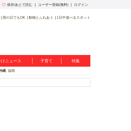
保存/あとで読む
ユーザー登録(無料)
ログイン
雨の日でもOK
動物とふれあう
1日中遊べるスポット
かけニュース
子育て
特集
沖縄
福岡