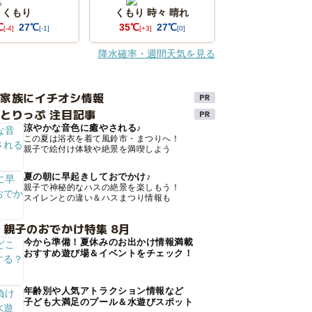
くもり
くもり 時々 晴れ
℃
27℃
35℃
27℃
[-4]
[-1]
[+3]
[0]
降水確率・週間天気を見る
け家族にイチオシ情報
とりっぷ 注目記事
涼やかな音色に癒やされる♪
この夏は浴衣を着て風鈴市・まつりへ！
親子で絵付け体験や絶景を満喫しよう
夏の朝に早起きしておでかけ♪
親子で神秘的なハスの絶景を楽しもう！
スイレンとの違い＆ハスまつり情報も
 親子のおでかけ特集 8月
今から準備！夏休みのお出かけ情報満載
おすすめ遊び場＆イベントをチェック！
年齢別や人気アトラクション情報など
子ども大満足のプール＆水遊びスポット