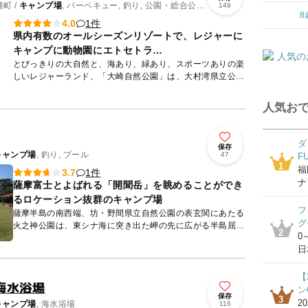
町 /
キャンプ場
, バーベキュー, 釣り, 公園・総合公
149
8
1件
4.0
県内有数のオールシーズンリゾートで、レジャーに
キャンプに動物園にエトセトラ…
とびっきりの大自然と、海あり、緑あり、スポーツありの楽
しいレジャーランド、「大崎自然公園」は、大村湾県立公園
に指定されている素晴らしい自然や澄んだ空気の中で遊べ
る、県内有数の...
人気おで
ダ
保存
キャンプ場
, 釣り, プール
47
F
1
福
1件
3.7
ナ
薩摩富士とよばれる「開聞岳」を眺めることができ
るロケーション抜群のキャンプ場
フ
薩摩半島の南西端、坊・野間県立自然公園の表玄関にあたる
グ
火之神公園は、東シナ海に突き出た岬の先に広がる半島屈指
2
0
の雄大な景観を誇ります。その火之神公園内に併設されたキ
日
ャンプ場です...
【
海水浴場
ン
保存
3
2
キャンプ場
, 海水浴場
116