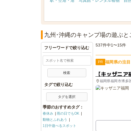
駅・空港・港
写真館・レンタル着物
自
九州･沖縄のキャンプ場の遊ぶと
537件中1〜15件
フリーワードで絞り込む
福岡県の注目
PR
【キッザニア
福岡県福岡市博多
タグで絞り込む
タグを選択
季節のおすすめタグ：
春休み
雨の日でもOK
動物とふれあう
1日中遊べるスポット