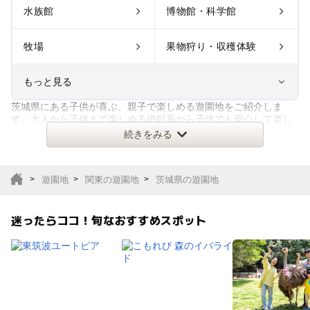
水族館
博物館・科学館
牧場
果物狩り・収穫体験
もっと見る
茨城県にある子供が喜ぶ、親子で楽しめる遊園地をご紹介しま
室内遊び場
遊園地
す。大人から子供まで楽しめる絶叫系から子供でも安心して楽し
めるアトラクションまで。季節に
続きをみる
テーマパーク
動物園
遊園地
関東の遊園地
茨城県の遊園地
サファリパーク
植物園・フラワーパー
ク
迷ったらココ！旬なおすすめスポット
キャンプ場
バーベキュー
釣り
自然景観
いちご狩り
農業体験