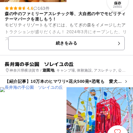
保存
24501
4.6
163件
森の中のファミリーアスレチック等、大自然の中でモビリティ
テーマパークを楽しもう！
モビリティリゾートもてぎには、もてぎの森をイメージしたア
トラクションが盛りだくさん！ 2024年3月にオープンした、リ
スになりきって森の中での暮らしを体験できる「空のアスレチ
続きをみる
ックひろば K...
長井海の手公園 ソレイユの丘
遊園地
神奈川県横須賀市 /
, キャンプ場, 体験施設, アスレチック, 公
園・総合公園, 自然体験・アクティビティ
【紹介記事】10万本のヒマワリ×花火500発×恐竜も 愛犬
OK！ソレイユの丘で夏の大型イベント