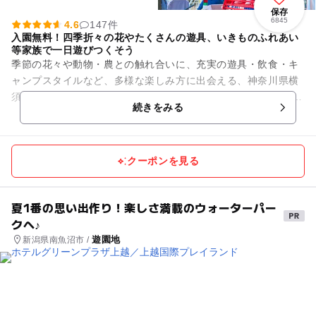
保存
6845
4.6
147件
入園無料！四季折々の花やたくさんの遊具、いきものふれあい
等家族で一日遊びつくそう
季節の花々や動物・農との触れ合いに、充実の遊具・飲食・キ
ャンプスタイルなど、多様な楽しみ方に出会える、神奈川県横
須賀市にある複合型エンターテインメントパーク。 都心から車
続きをみる
で約70分の距離に...
クーポンを見る
夏1番の思い出作り！楽しさ満載のウォーターパー
クへ♪
遊園地
新潟県南魚沼市 /