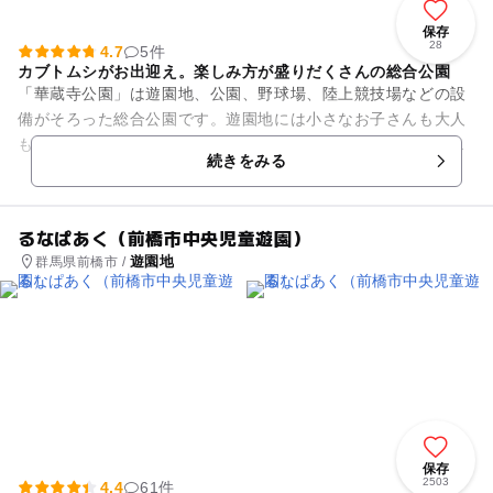
保存
28
4.7
5件
カブトムシがお出迎え。楽しみ方が盛りだくさんの総合公園
「華蔵寺公園」は遊園地、公園、野球場、陸上競技場などの設
備がそろった総合公園です。遊園地には小さなお子さんも大人
も楽しいアトラクションがあります。入園無料、アトラクショ
続きをみる
ンの利用料のみなのでお手頃...
るなぱあく（前橋市中央児童遊園）
遊園地
群馬県前橋市 /
保存
2503
4.4
61件