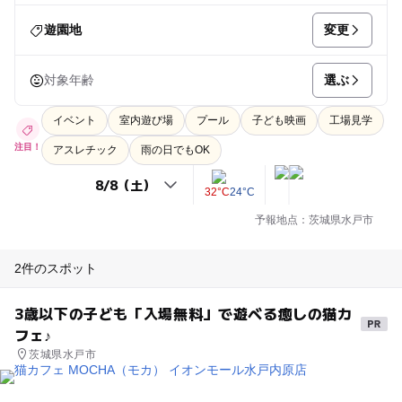
変更
遊園地
選ぶ
対象年齢
イベント
室内遊び場
プール
子ども映画
工場見学
注目！
アスレチック
雨の日でもOK
32°C
24°C
予報地点：茨城県水戸市
2件のスポット
3歳以下の子ども「入場無料」で遊べる癒しの猫カ
フェ♪
茨城県水戸市