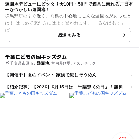
遊園地デビューにピッタリ★10円・50円で遊具に乗れる、日本
一なつかしい遊園地！
群馬県庁のすぐ近く、前橋の中心地にこんな遊園地があったと
は！ はじめて来た方にはよく驚かれます。 「るなぱあく」
は、1954年に開園した日本有数の『昭和生まれ』の遊園地。
続きをみる
ひこうとうに...
千葉こどもの国キッズダム
遊園地
千葉県市原市 /
, 室内遊び場, アスレチック
【開催中】食のイベント 家族で流しそうめん
【紹介記事】【2026】6月15日は「千葉県民の日」！無料・
割引スポット13選 県民以外もお得に♪