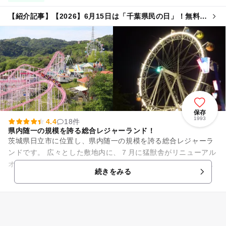
【紹介記事】【2026】6月15日は「千葉県民の日」！無料・
割引スポット13選 県民以外もお得に♪
保存
1993
4.4
18件
県内随一の規模を誇る総合レジャーランド！
茨城県日立市に位置し、県内随一の規模を誇る総合レジャーラ
ンドです。 広々とした敷地内に、７月に猛獣舎がリニューアル
オープンした「動物園」、小さな子どもでも楽しく遊べる「遊
続きをみる
園地」、17機種のアト...