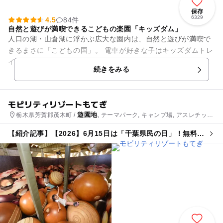
保存
6329
4.5
84件
自然と遊びが満喫できるこどもの楽園「キッズダム」
人口の湖・山倉湖に浮かぶ広大な園内は、自然と遊びが満喫で
きるまさに「こどもの国」。 電車が好きな子はキッズダムトレ
インを、釣りに挑戦してみたい子のために釣り堀をご用意、思
続きをみる
い切り体を動かしたい！...
モビリティリゾートもてぎ
遊園地
栃木県芳賀郡茂木町 /
, テーマパーク, キャンプ場, アスレチッ
ク, 自然体験・アクティビティ
【紹介記事】【2026】6月15日は「千葉県民の日」！無料・
割引スポット13選 県民以外もお得に♪