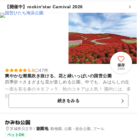
公園・総合公園
【開催中】rockin'star Carnival 2026
保存
3393
5.0
47件
爽やかな潮風吹き抜ける、花と緑いっぱいの国営公園
四季折々さまざまな花が楽しめる公園。中でも、みはらしの丘
一面を彩る春のネモフィラ、秋のコキアは人気！ 園内には、多
彩なアトラクションが揃うプレジャーガーデン（遊園地）や林
続きをみる
間アスレチック広場、バ...
かみね公園
遊園地
茨城県日立市 /
, 動物園, 公園・総合公園, プール
ペットOK