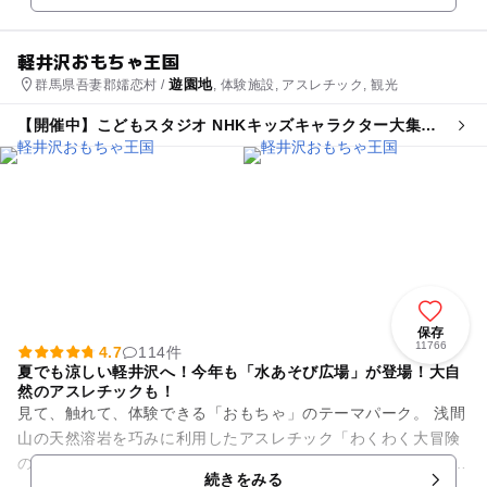
軽井沢おもちゃ王国
遊園地
群馬県吾妻郡嬬恋村 /
, 体験施設, アスレチック, 観光
【開催中】こどもスタジオ NHKキッズキャラクター大集
合！
保存
11766
4.7
114件
夏でも涼しい軽井沢へ！今年も「水あそび広場」が登場！大自
然のアスレチックも！
見て、触れて、体験できる「おもちゃ」のテーマパーク。 浅間
山の天然溶岩を巧みに利用したアスレチック「わくわく大冒険
の森」が大人気！ ツリーハウスやジップロープ、標高約1,120
続きをみる