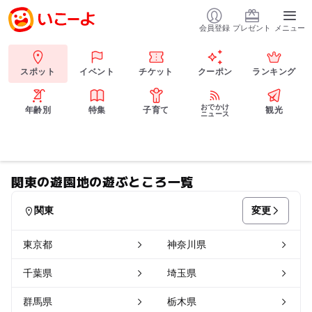
会員登録
プレゼント
メニュー
スポット
イベント
チケット
クーポン
ランキング
おでかけ
年齢別
特集
子育て
観光
ニュース
関東の遊園地の遊ぶところ一覧
変更
関東
東京都
神奈川県
千葉県
埼玉県
群馬県
栃木県