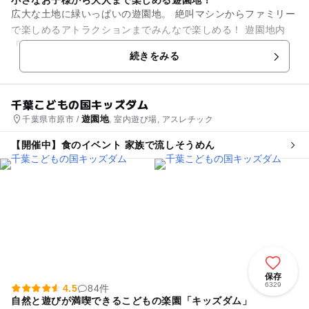
小さなお子様から大人まで楽しめる遊園地！
広大な土地に緑いっぱいの遊園地。 絶叫マシンからファミリー
で楽しめるアトラクションまでみんなで楽しめる！ 遊園地内
「グッジョバ!!」エリアでは、遊びながらものづくりを体感で
続きをみる
きる！ 屋内のア...
千葉こどもの国キッズダム
遊園地
千葉県市原市 /
, 室内遊び場, アスレチック
【開催中】食のイベント 家族で流しそうめん
保存
6329
4.5
84件
自然と遊びが満喫できるこどもの楽園「キッズダム」