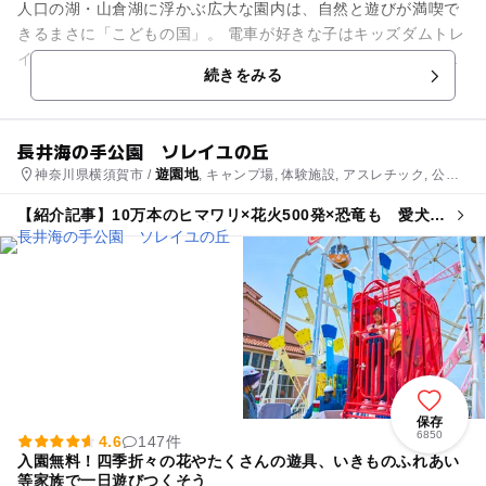
人口の湖・山倉湖に浮かぶ広大な園内は、自然と遊びが満喫で
きるまさに「こどもの国」。 電車が好きな子はキッズダムトレ
インを、釣りに挑戦してみたい子のために釣り堀をご用意、思
続きをみる
い切り体を動かしたい！...
長井海の手公園 ソレイユの丘
遊園地
神奈川県横須賀市 /
, キャンプ場, 体験施設, アスレチック, 公
園・総合公園, 自然体験・アクティビティ
【紹介記事】10万本のヒマワリ×花火500発×恐竜も 愛犬
OK！ソレイユの丘で夏の大型イベント
保存
6850
4.6
147件
入園無料！四季折々の花やたくさんの遊具、いきものふれあい
等家族で一日遊びつくそう