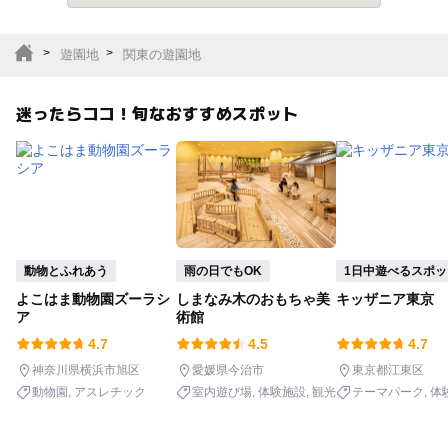
テーマパーク
動物園
遊園地
関東の遊園地
サファリパーク
植物園・フラワーパー
ク
迷ったらココ！旬なおすすめスポット
キャンプ場
バーベキュー
釣り
自然景観
いちご狩り
農業体験
動物とふれあう
雨の日でもOK
1日中遊べるスポッ
潮干狩り
社会見学
よこはま動物園ズーラシ
しまなみ木のおもちゃ美
キッザニア東京
ア
術館
工場見学
体験施設
4.7
4.5
4.7
神奈川県横浜市旭区
愛媛県今治市
東京都江東区
展望台
美術館
動物園
アスレチック
室内遊び場
体験施設
観光
テーマパーク
体
文化施設
神社・寺院