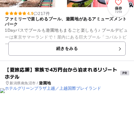
保存
7259
4.9
217件
ファミリーで楽しめるプール、遊園地があるアミューズメント
パーク
1Dayパスでプールも遊園地もまるごと楽しもう♪ プールデビュ
ーは東京サマーランドで！屋内にある巨大プール「コバルトビ
ーチ」は、遠浅のプールなので、小さな子どもにもぴったり！
続きをみる
屋外には、ちび...
【夏旅応援】家族で4万円台から泊まれるリゾート
ホテル
遊園地
新潟県南魚沼市 /