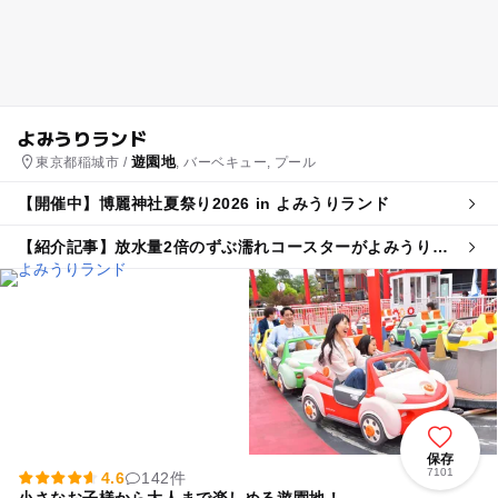
よみうりランド
遊園地
東京都稲城市 /
, バーベキュー, プール
【開催中】博麗神社夏祭り2026 in よみうりランド
【紹介記事】放水量2倍のずぶ濡れコースターがよみうりラ
ンドに登場！ 夏祭りとあわせて楽しめる
保存
7101
4.6
142件