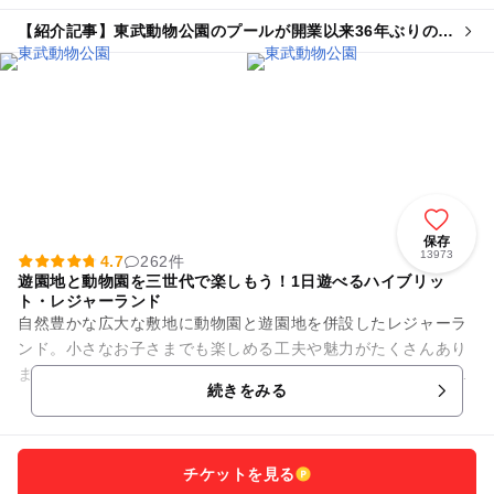
イベント
【紹介記事】東武動物公園のプールが開業以来36年ぶりの大
改修 ウォーターチャレンジとのコラボも
保存
13973
4.7
262件
遊園地と動物園を三世代で楽しもう！1日遊べるハイブリッ
ト・レジャーランド
自然豊かな広大な敷地に動物園と遊園地を併設したレジャーラ
ンド。小さなお子さまでも楽しめる工夫や魅力がたくさんあり
ます。 動物園では迫力満点のホワイトタイガーなど120種類12
続きをみる
00頭の動物に...
チケットを見る