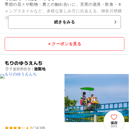
季節の花々や動物・農との触れ合いに、充実の遊具・飲食・キ
ャンプスタイルなど、多様な楽しみ方に出会える、神奈川県横
須賀市にある複合型エンターテインメントパーク。 都心から車
続きをみる
で約70分の距離に...
クーポンを見る
もりのゆうえんち
遊園地
千葉県野田市 /
保存
2801
4.2
63件