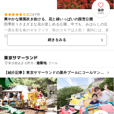
保存
3393
5.0
47件
爽やかな潮風吹き抜ける、花と緑いっぱいの国営公園
四季折々さまざまな花が楽しめる公園。中でも、みはらしの丘
一面を彩る春のネモフィラ、秋のコキアは人気！ 園内には、多
彩なアトラクションが揃うプレジャーガーデン（遊園地）や林
続きをみる
間アスレチック広場、バ...
東京サマーランド
遊園地
東京都あきる野市 /
, プール
【紹介記事】東京サマーランドの屋外プールにコールマンの
日陰席＆無料クールスポットが今夏登場