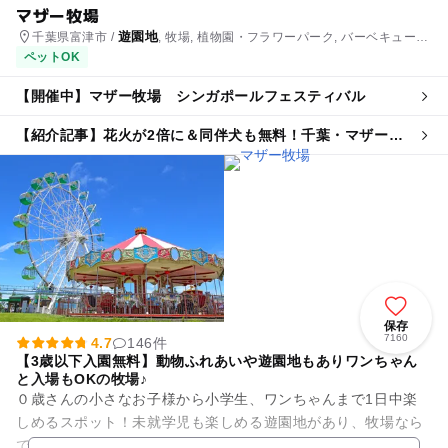
マザー牧場
遊園地
千葉県富津市 /
, 牧場, 植物園・フラワーパーク, バーベキュー,
果物狩り・収穫体験, いちご狩り, 農業体験
ペットOK
【開催中】マザー牧場 シンガポールフェスティバル
【紹介記事】花火が2倍に＆同伴犬も無料！千葉・マザー牧
場で8月9日「シンガポール盆踊り」開催
保存
7160
4.7
146件
【3歳以下入園無料】動物ふれあいや遊園地もありワンちゃん
と入場もOKの牧場♪
０歳さんの小さなお子様から小学生、ワンちゃんまで1日中楽
しめるスポット！未就学児も楽しめる遊園地があり、牧場なら
ではの乗馬や乳牛の手搾り体験、アヒルの大行進など動物ふれ