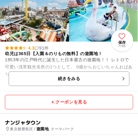
保存
7765
4.3
91件
幼児は365日【入園＆のりもの無料】の遊園地！
1853年の江戸時代に誕生した日本最古の遊園地！！ レトロで
可愛い浅草観光名所の1つとして、 0歳からおじいちゃんおばあ
ちゃんまで幅広い世代の方に親しまれています。 0歳からでも
続きをみる
ご乗車...
クーポンを見る
ナンジャタウン
遊園地
東京都豊島区 /
, テーマパーク