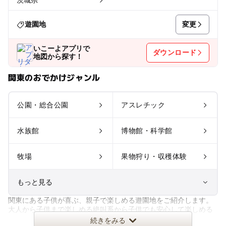
変更
遊園地
いこーよアプリで
ダウンロード
地図から探す！
関東のおでかけジャンル
公園・総合公園
アスレチック
水族館
博物館・科学館
牧場
果物狩り・収穫体験
もっと見る
関東にある子供が喜ぶ、親子で楽しめる遊園地をご紹介します。
室内遊び場
遊園地
大人から子供まで楽しめる絶叫系から子供でも安心して楽しめる
アトラクションまで。季節によ
続きをみる