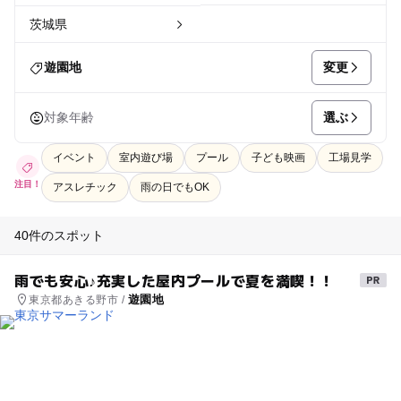
茨城県
変更
遊園地
選ぶ
対象年齢
イベント
室内遊び場
プール
子ども映画
工場見学
注目！
アスレチック
雨の日でもOK
40件のスポット
雨でも安心♪充実した屋内プールで夏を満喫！！
遊園地
東京都あきる野市 /