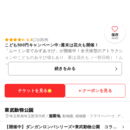
保存
4646
4.4
105件
こども500円キャンペーン中♪週末は花火も開催！
「ムーミン谷でみずあそび」が開催中！全天候型のアトラクシ
ョンやこどものあそび場もあり、夜は花火も（一部日程）！ム
ーミンバレーパークは、1日中親子で満喫できちゃうエリアが
続きをみる
充実。 【お得なキャ...
チケットを見る
クーポンを見る
東武動物公園
遊園地
埼玉県南埼玉郡宮代町 /
, 動物園, 植物園・フラワーパーク, アス
レチック, プール
【開催中】ダンガンロンパシリーズ×東武動物公園 コラボ