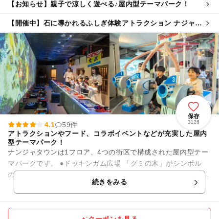
【お知らせ】親子で涼しく遊べる♪屋内型テーマパーク！
【開催中】石に導かれるふしぎ体験アトラクション ナジャヴ
とふしぎな石ころ
保存
3126
4.1
59件
アトラクションやフード、コラボイベントなどが充実した屋内
型テーマパーク！
ナンジャタウンは1フロア、4つの街区で構成された屋内型テー
マパークです。 ●ドッキンガム広場 「グミの木」がシンボル
の、絵本の世界のような街。 街歩きのアトラクションが楽しめ
続きをみる
ます。 ...