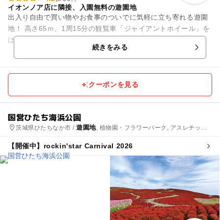
イオンノア店に隣接、入園無料の遊園地
出入り自由で買い物やお食事のついでに気軽に立ち寄れる遊園
地！ 高さ65ｍ、1周15分の観覧車「ジャイアントホイール」を
はじめ、メリーゴーランドやミニコースターなどアトラクショ
続きをみる
ンは全16機種...
クーポンを見る
国営ひたち海浜公園
遊園地
茨城県ひたちなか市 /
, 植物園・フラワーパーク, アスレチック,
公園・総合公園
【開催中】rockin'star Carnival 2026