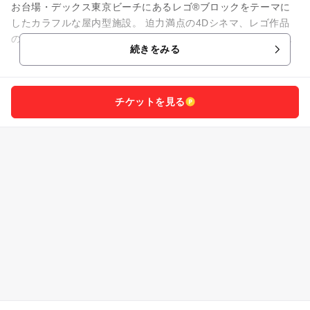
お台場・デックス東京ビーチにあるレゴ®ブロックをテーマに
したカラフルな屋内型施設。 迫力満点の4Dシネマ、レゴ作品
の作り方を教えてくれるレゴ教室などなど、ブロックで遊ん
続きをみる
で、体を動かして、レゴの...
チケットを見る