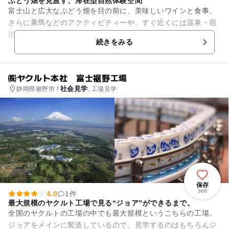
ぶどう畑を見渡す、滞在型自然体験空間
富士山と広大なぶどう畑を目の前に、美味しいワインと食事。
さらに乗馬などのアクティビティーや、すぐ近くには温泉・宿
泊もできる「ホテルワイナリーヒル」もある。 ワイナリーで
続きをみる
は、ワイン醸造所...
㈱ヤクルト本社 富士裾野工場
社会見学
静岡県裾野市 /
, 工場見学
保存
368
4.0
1件
最大規模のヤクルト工場で見る“ジョア”ができるまで。
全国のヤクルトの工場の中でも最大規模というこちらの工場。
ジョアをメインに製造しているので、見学するのはもちろんジ