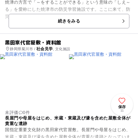
焼津の方言で「～をすることができる」という意味の「しえ～
る」を愛称にした焼津市の防災学習施設です。ここに来て、防
災を理解できる、備えができるようにという願いが込められて
続きをみる
います。 館内は豊富...
黒田家代官屋敷・資料館
社会見学
静岡県菊川市 /
, 文化施設
保存
11
未評価
0件
長屋門や母屋をはじめ、米蔵・東蔵及び濠を含めた屋敷全体が
貴重な遺跡
国指定重要文化財の黒田家代官屋敷。長屋門や母屋をはじめ、
米蔵・東蔵及び濠を含めた屋敷全体が貴重な遺跡となっていま