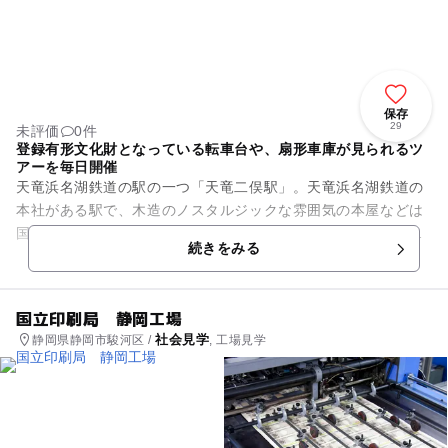
保存
29
未評価
0件
登録有形文化財となっている転車台や、扇形車庫が見られるツ
アーを毎日開催
天竜浜名湖鉄道の駅の一つ「天竜二俣駅」。天竜浜名湖鉄道の
本社がある駅で、木造のノスタルジックな雰囲気の本屋などは
国の登録有形文化財となっています。こちらは毎日「転車台&
続きをみる
鉄道歴史館見学ツアー」を開...
国立印刷局 静岡工場
社会見学
静岡県静岡市駿河区 /
, 工場見学