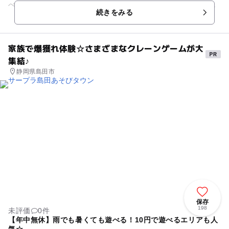
べます。わさびの辛さを体験できるトンネルや、わさび漬に使
続きをみる
用するわさびなど...
家族で爆獲れ体験☆さまざまなクレーンゲームが大
集結♪
静岡県島田市
保存
198
未評価
0件
【年中無休】雨でも暑くても遊べる！10円で遊べるエリアも人