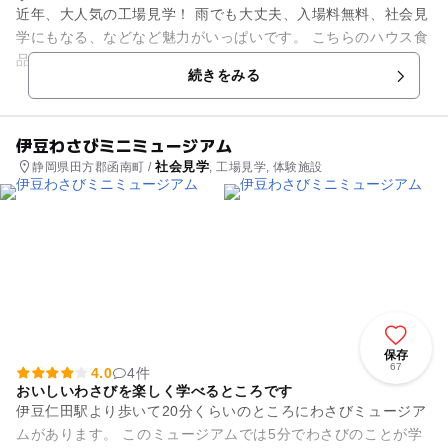
近年、大人気の工場見学！ 雨でも大丈夫、入場料無料、社会見
学にもなる、などなど魅力がいっぱいです。 こちらのハウス食
品静岡工場は昭和57年にできたハウス食品の5番目の工場で
続きをみる
す。 この工場で...
伊豆わさびミニミュージアム
社会見学
静岡県田方郡函南町 /
, 工場見学, 体験施設
保存
67
4.0
4件
おいしいわさびを楽しく学べるところです
伊豆仁田駅より歩いて20分くらいのところにわさびミュージア
ムがあります。 このミュージアムでは5分でわさびのことが学