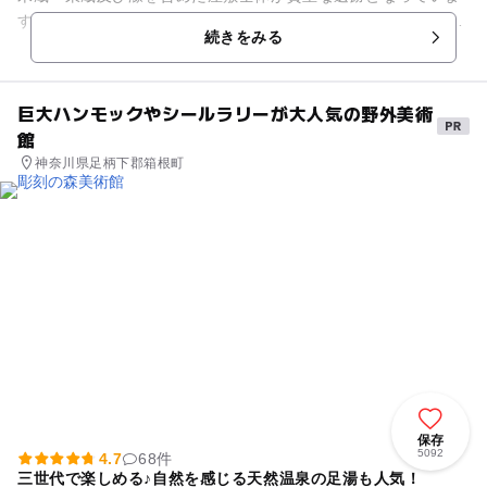
す。解体修理の後、復元されていますが、置千木を11本置く茅
続きをみる
葺き屋根や、太い柱や梁を...
巨大ハンモックやシールラリーが大人気の野外美術
館
神奈川県足柄下郡箱根町
保存
5092
4.7
68件
三世代で楽しめる♪自然を感じる天然温泉の足湯も人気！