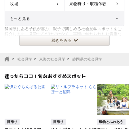
牧場
果物狩り・収穫体験
もっと見る
静岡県にある子供が喜ぶ、親子で楽しめる社会見学スポットをご
室内遊び場
遊園地
紹介します。見学するだけではなく、実際に触れられたり貴重な
体験ができたり、楽しみながら
続きをみる
テーマパーク
動物園
社会見学
東海の社会見学
静岡県の社会見学
サファリパーク
植物園・フラワーパー
ク
迷ったらココ！旬なおすすめスポット
キャンプ場
バーベキュー
釣り
自然景観
いちご狩り
農業体験
日帰り
日帰り
動物とふれあう
潮干狩り
社会見学