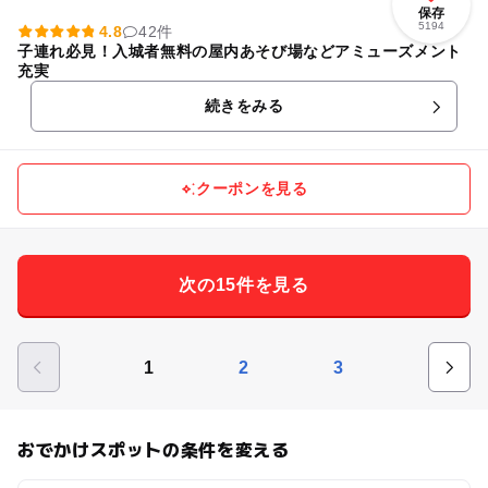
保存
5194
4.8
42件
子連れ必見！入城者無料の屋内あそび場などアミューズメント
充実
続きをみる
クーポンを見る
次の15件を見る
1
2
3
おでかけスポットの条件を変える