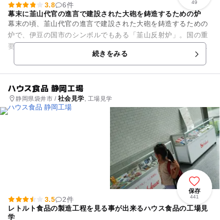
49
3.8
6件
幕末に韮山代官の進言で建設された大砲を鋳造するための炉
幕末の頃、韮山代官の進言で建設された大砲を鋳造するための
炉で、伊豆の国市のシンボルでもある「韮山反射炉」。国の重
要史跡に指定され、ほぼ完全な形で今もその姿を残していま
続きをみる
す。 敷地内は緑や川の...
ハウス食品 静岡工場
社会見学
静岡県袋井市 /
, 工場見学
保存
441
3.5
2件
レトルト食品の製造工程を見る事が出来るハウス食品の工場見
学