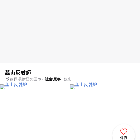
韮山反射炉
社会見学
静岡県伊豆の国市 /
, 観光
保存