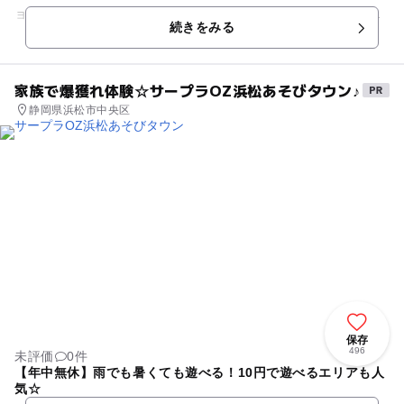
ョアの製造工程です。製品を試飲したり、ビデオを見たり、
続きをみる
次々とジョアが生産されていく...
家族で爆獲れ体験☆サープラOZ浜松あそびタウン♪
静岡県浜松市中央区
保存
496
未評価
0件
【年中無休】雨でも暑くても遊べる！10円で遊べるエリアも人
気☆