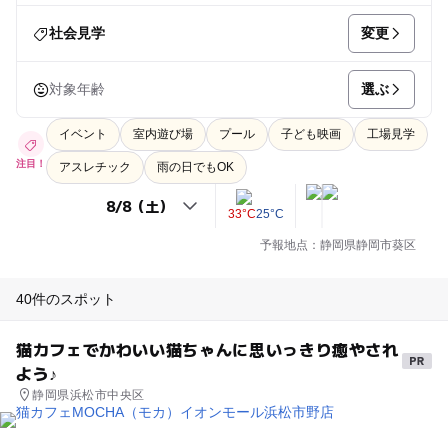
変更
社会見学
選ぶ
対象年齢
イベント
室内遊び場
プール
子ども映画
工場見学
注目！
アスレチック
雨の日でもOK
33°C
25°C
予報地点：静岡県静岡市葵区
40件のスポット
猫カフェでかわいい猫ちゃんに思いっきり癒やされ
よう♪
静岡県浜松市中央区