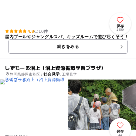
保存
2450
4.8
10件
屋内プールやジャングルスパ、キッズルームで遊び尽くそう！
続きをみる
しずもーる沼上（沼上資源循環学習プラザ）
社会見学
静岡県静岡市葵区 /
, 工場見学
保存
44