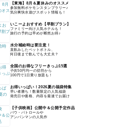
【東海】8月＆夏休みのオススメ
参加無料ポケモンスタンプラリー♪
気分爽快水遊びスポット情報も！
いこーよおすすめ【早割プラン】
ファミリー向け人気ホテルも！
旅行の予約は早めが断然お得♪
水分補給時は要注意！
直飲みしたペットボトル、
何日後まで飲んでも大丈夫？
全国のお得なフリーきっぷ15選
子供50円均一の切符から
100円で1日乗り放題も！
お得いっぱい！2026夏の福袋特集
早い者勝ち！数量限定の人気福袋
発売日や価格、内容を最速でお届け
【子供映画】公開中＆公開予定作品
パウ・パトロールや
アンパンマンの人気作