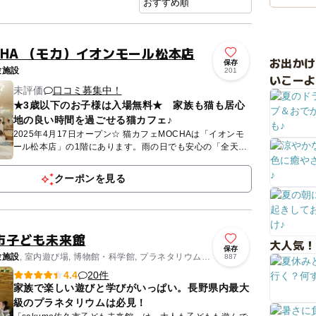
HA （モカ）イオンモール松本店
お出か
保存
験施設
201
いこーよ
未評価
口コミ募集中！
★3歳以下のお子様は入場無料★ 家族も猫も居心
地の良い時間を過ごせる猫カフェ♪
2025年4月17日オープン☆ 猫カフェMOCHAは「イオンモ
ール松本店」の1階にあります。雨の日でも安心の「全天候
型」屋内施設です。MOCHAが目指しているのは、人も、
猫...
クーポンを見る
久市子ども未来館
大人気！
保存
験施設
, 室内遊び場, 博物館・科学館, プラネタリウム・
887
20件
4.4
家族で楽しい遊びと学びがいっぱい。長野県内最大
級のプラネタリウムは必見！