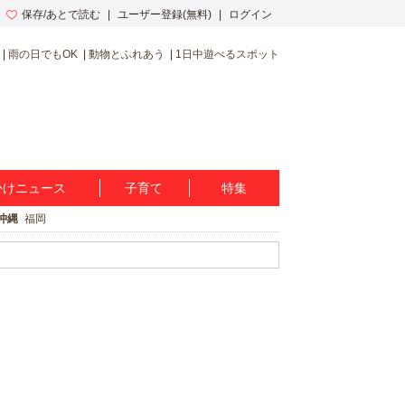
保存/あとで読む
ユーザー登録(無料)
ログイン
雨の日でもOK
動物とふれあう
1日中遊べるスポット
かけニュース
子育て
特集
沖縄
福岡