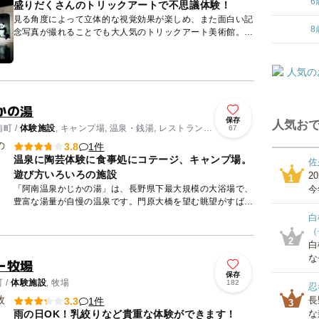
6
盛りだくさんのトリックアートで不思議体験！
見る角度によって立体的な視覚効果が楽しめ、また面白い記
8
念写真が撮れることでも大人気のトリックアート美術館。
喫茶店やショップを完備している落ち着いたムードの館内
は、ペットも...
かの湯
保存
人気おで
町 /
体験施設
, キャンプ場, 温泉・銭湯, レストラン・
67
1件
3.8
温泉に陶芸体験に食事処にコテージ、キャンプ場。
佐
遊び方いろいろの施設
2
1
「阿南温泉かじかの湯」は、長野県下最大規模の大浴場で、
今
豊富な湯量が自慢の温泉です。門原大橋を望む眺望がすばら
しい露天風呂のほか、数種類のお風呂が楽しめます。 ま
白
た、隣接の阿...
（
2
白
な
ー牧場
保存
 /
体験施設
, 牧場
182
忍
長
1件
3.3
3
雨の日OK！乳絞りなど貴重な体験ができます！
な