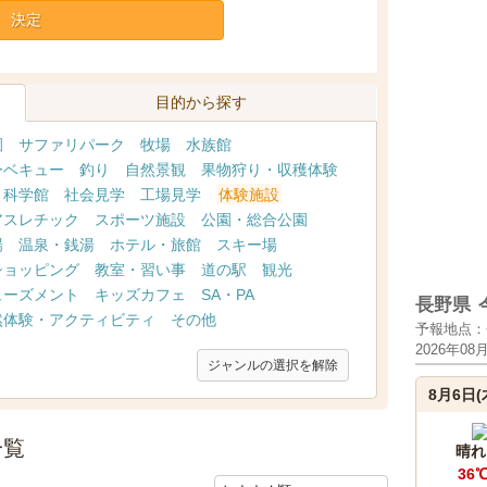
決定
目的から探す
園
サファリパーク
牧場
水族館
ーベキュー
釣り
自然景観
果物狩り・収穫体験
・科学館
社会見学
工場見学
体験施設
アスレチック
スポーツ施設
公園・総合公園
場
温泉・銭湯
ホテル・旅館
スキー場
ショッピング
教室・習い事
道の駅
観光
ューズメント
キッズカフェ
SA・PA
長野県
然体験・アクティビティ
その他
予報地点：
2026年08
ジャンルの選択を解除
8月6日(
一覧
晴れ
36