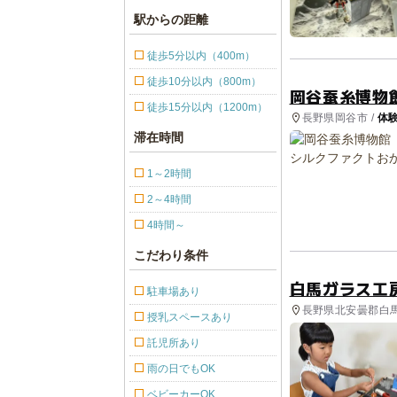
駅からの距離
徒歩5分以内（400m）
徒歩10分以内（800m）
岡谷蚕糸博物
徒歩15分以内（1200m）
長野県岡谷市 /
体
滞在時間
1～2時間
2～4時間
4時間～
こだわり条件
白馬ガラス工
駐車場あり
長野県北安曇郡白馬
授乳スペースあり
託児所あり
雨の日でもOK
ベビーカーOK