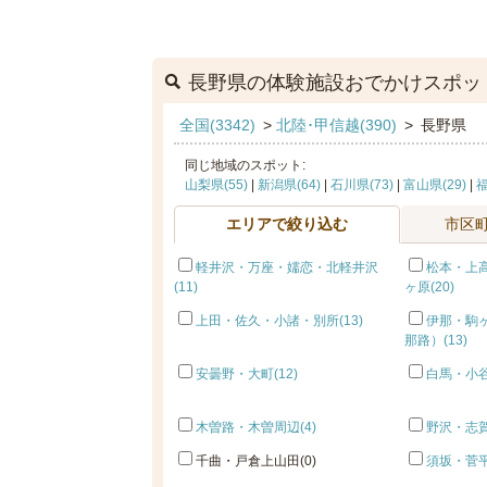
長野県の体験施設おでかけスポッ
全国(3342)
>
北陸･甲信越(390)
>
長野県
同じ地域のスポット:
山梨県(55)
|
新潟県(64)
|
石川県(73)
|
富山県(29)
|
福
エリアで絞り込む
市区
軽井沢・万座・嬬恋・北軽井沢
松本・上
(11)
ヶ原(20)
上田・佐久・小諸・別所(13)
伊那・駒
那路）(13)
安曇野・大町(12)
白馬・小谷
木曽路・木曽周辺(4)
野沢・志賀
千曲・戸倉上山田(0)
須坂・菅平