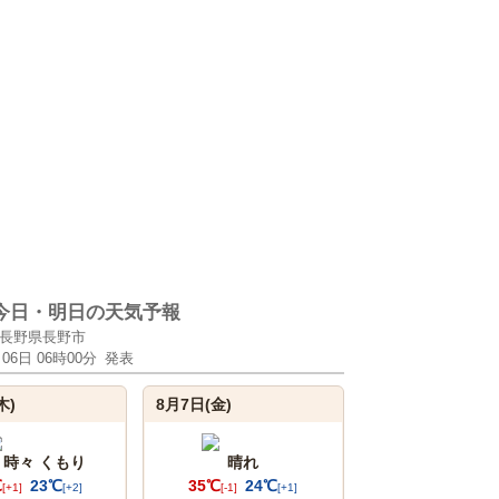
今日・明日の天気予報
長野県長野市
月06日 06時00分
発表
木)
8月7日(金)
 時々 くもり
晴れ
℃
23℃
35℃
24℃
[+1]
[+2]
[-1]
[+1]