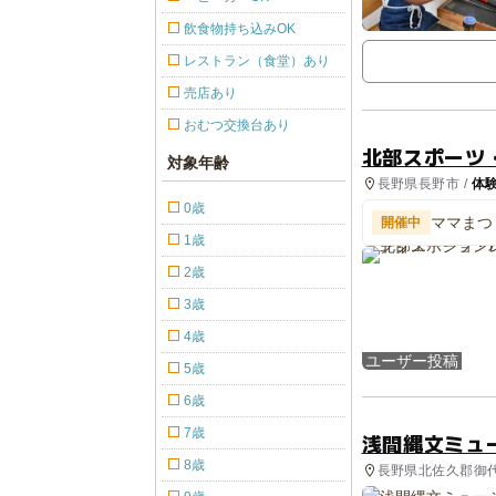
飲食物持ち込みOK
レストラン（食堂）あり
売店あり
おむつ交換台あり
北部スポーツ
対象年齢
長野県長野市 /
体
0歳
ママまつ
開催中
1歳
2歳
3歳
4歳
ユーザー投稿
5歳
6歳
7歳
浅間縄文ミュ
8歳
長野県北佐久郡御代