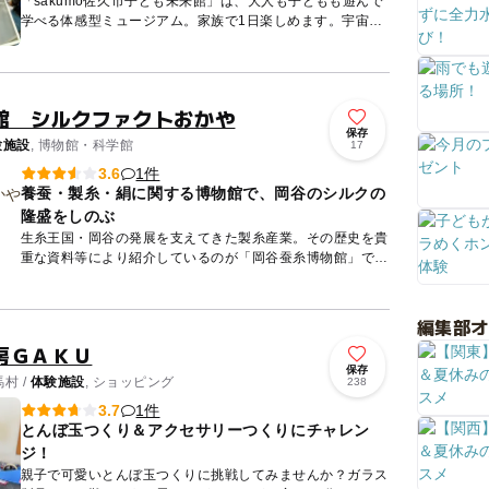
「sakumo佐久市子ども未来館」は、大人も子どもも遊んで
学べる体感型ミュージアム。家族で1日楽しめます。宇宙や
恐竜などがテーマの３階建て展示。長野県内最大級のプラネ
タリウム...
館 シルクファクトおかや
保存
験施設
, 博物館・科学館
17
1件
3.6
養蚕・製糸・絹に関する博物館で、岡谷のシルクの
隆盛をしのぶ
生糸王国・岡谷の発展を支えてきた製糸産業。その歴史を貴
重な資料等により紹介しているのが「岡谷蚕糸博物館」で
す。主な収蔵品は、蚕種紙、蛾框、雌雄鑑別器 、一粒繭秤
器、繭測定器な...
編集部
房ＧＡＫＵ
保存
村 /
体験施設
, ショッピング
238
1件
3.7
とんぼ玉つくり＆アクセサリーつくりにチャレン
ジ！
親子で可愛いとんぼ玉つくりに挑戦してみませんか？ガラス