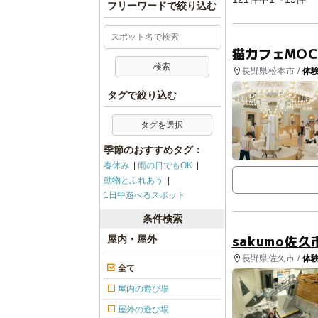
フリーワードで絞り込む
猫カフェMOC
長野県松本市 /
体
タグで絞り込む
タグを選択
季節のおすすめタグ：
春休み
雨の日でもOK
動物とふれあう
1日中遊べるスポット
条件検索
sakumo佐
屋内・屋外
長野県佐久市 /
体
全て
天文台
屋内の遊び場
屋外の遊び場