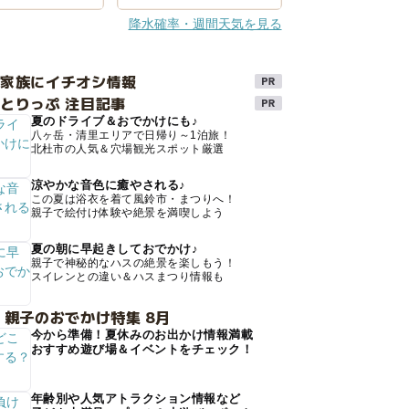
降水確率・週間天気を見る
け家族にイチオシ情報
とりっぷ 注目記事
夏のドライブ＆おでかけにも♪
八ヶ岳・清里エリアで日帰り～1泊旅！
北杜市の人気＆穴場観光スポット厳選
涼やかな音色に癒やされる♪
この夏は浴衣を着て風鈴市・まつりへ！
親子で絵付け体験や絶景を満喫しよう
夏の朝に早起きしておでかけ♪
親子で神秘的なハスの絶景を楽しもう！
スイレンとの違い＆ハスまつり情報も
 親子のおでかけ特集 8月
今から準備！夏休みのお出かけ情報満載
おすすめ遊び場＆イベントをチェック！
年齢別や人気アトラクション情報など