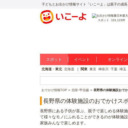
子どもとお出かけ情報サイト「いこーよ」は親子の成長
スポット
101,115件
スポット
イベント
オンライン
北海道・東北
北海道
関東
東京
神奈川
千葉
埼玉
おでかけ情報TOP
北陸･甲信越
長野県の体験施設おでか
長野県の体験施設のおでかけス
長野県にある子供が喜ぶ、親子で楽しめる体験施
て様々なモノにふれることができるのが体験施設
家族みんなで楽しめます。