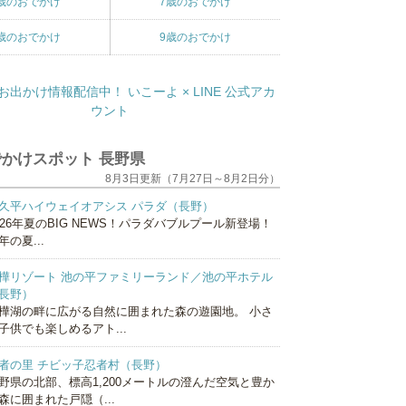
歳のおでかけ
7歳のおでかけ
歳のおでかけ
9歳のおでかけ
かけスポット 長野県
8月3日更新（7月27日～8月2日分）
久平ハイウェイオアシス パラダ（長野）
026年夏のBIG NEWS！パラダバブルプール新登場！
年の夏...
樺リゾート 池の平ファミリーランド／池の平ホテル
長野）
樺湖の畔に広がる自然に囲まれた森の遊園地。 小さ
子供でも楽しめるアト...
者の里 チビッ子忍者村（長野）
野県の北部、標高1,200メートルの澄んだ空気と豊か
森に囲まれた戸隠（...