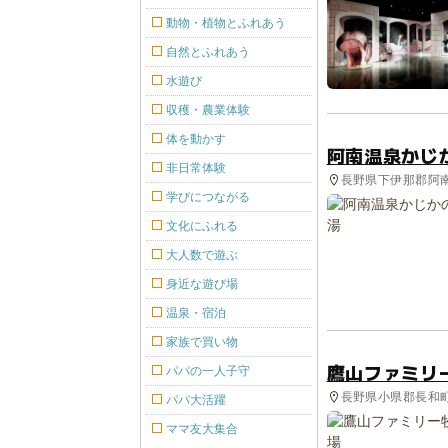
動物・植物とふれあう
自然とふれあう
水遊び
収穫・農業体験
体を動かす
阿南温泉かじ
非日常体験
長野県下伊那郡阿南
学びにつながる
カフェ
文化にふれる
大人数で遊ぶ
身近な遊び場
温泉・宿泊
家族で買い物
鷹山ファミリ
パパの一人子守
長野県小県郡長和町
パパ大活躍
ママ友大集合