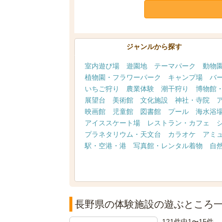
ジャンルから探す
室内遊び場
遊園地
テーマパーク
動物
植物園・フラワーパーク
キャンプ場
バ
いちご狩り
農業体験
潮干狩り
博物館
展望台
美術館
文化施設
神社・寺院
映画館
児童館
図書館
プール
海水浴
アイススケート場
レストラン・カフェ
プラネタリウム・天文台
カラオケ
アミ
駅・空港・港
写真館・レンタル着物
自
長野県の体験施設の遊ぶところ
121件中1〜15件