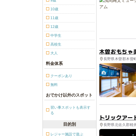
9歳
10歳
11歳
12歳
中学生
高校生
木曽おもちゃ
大人
長野県木曽郡木曽町
料金体系
クーポンあり
無料
おでかけ以外のスポット
習い事スポットも表示す
る
トリックアー
目的別
長野県北佐久郡軽井
レジャー施設で遊ぶ