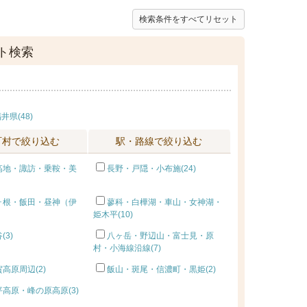
検索条件をすべてリセット
ト検索
井県(48)
町村で絞り込む
駅・路線で絞り込む
高地・諏訪・乗鞍・美
長野・戸隠・小布施(24)
ヶ根・飯田・昼神（伊
蓼科・白樺湖・車山・女神湖・
姫木平(10)
(3)
八ヶ岳・野辺山・富士見・原
村・小海線沿線(7)
高原周辺(2)
飯山・斑尾・信濃町・黒姫(2)
高原・峰の原高原(3)