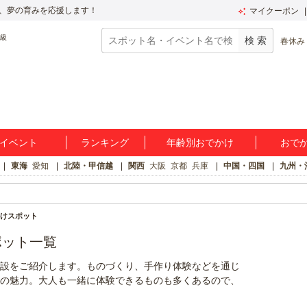
、夢の育みを応援します！
マイクーポン
春休み
イベント
ランキング
年齢別おでかけ
おで
東海
愛知
北陸・甲信越
関西
大阪
京都
兵庫
中国・四国
九州・
けスポット
ポット一覧
設をご紹介します。ものづくり、手作り体験などを通じ
の魅力。大人も一緒に体験できるものも多くあるので、