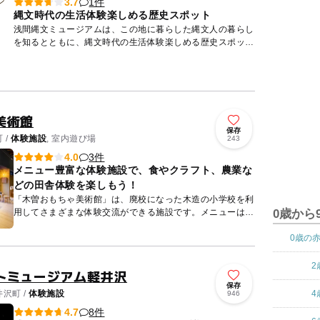
1件
3.7
縄文時代の生活体験楽しめる歴史スポット
浅間縄文ミュージアムは、この地に暮らした縄文人の暮らし
を知るとともに、縄文時代の生活体験楽しめる歴史スポット
です。館内の常設展示では浅間山の火山活動史を振り返ると
ともに、その...
美術館
保存
 /
体験施設
, 室内遊び場
243
3件
4.0
メニュー豊富な体験施設で、食やクラフト、農業な
どの田舎体験を楽しもう！
「木曽おもちゃ美術館」は、廃校になった木造の小学校を利
用してさまざまな体験交流ができる施設です。メニューは郷
0歳から
土食体験・木工体験・工芸品体験・林業体験・農業体験・自
然探索体験・...
0歳の
2
トミュージアム軽井沢
保存
沢町 /
体験施設
4
946
8件
4.7