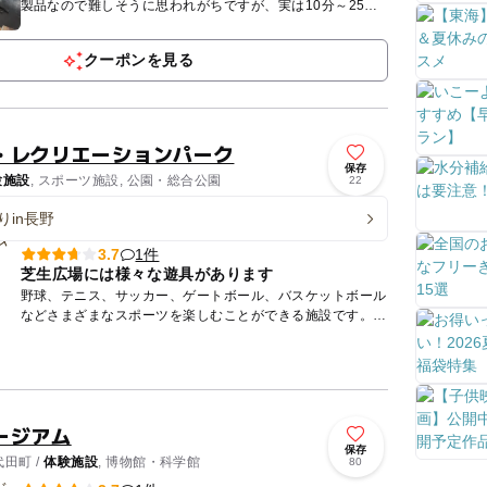
製品なので難しそうに思われがちですが、実は10分～25分
程度でできてしまうんです。（冷却時間は別）こちらでは小
学1年生か...
クーポンを見る
・レクリエーションパーク
保存
験施設
, スポーツ施設, 公園・総合公園
22
りin長野
1件
3.7
芝生広場には様々な遊具があります
野球、テニス、サッカー、ゲートボール、バスケットボール
などさまざまなスポーツを楽しむことができる施設です。管
理棟で利用料を支払って利用します。広々としたコンクリー
ト製のスケー...
ージアム
保存
田町 /
体験施設
, 博物館・科学館
80