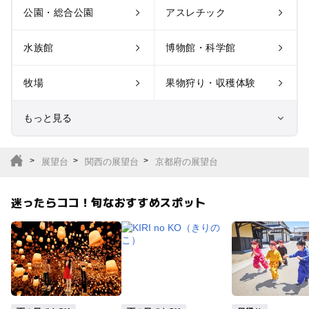
公園・総合公園
アスレチック
水族館
博物館・科学館
牧場
果物狩り・収穫体験
もっと見る
室内遊び場
遊園地
展望台
関西の展望台
京都府の展望台
テーマパーク
動物園
迷ったらココ！旬なおすすめスポット
サファリパーク
植物園・フラワーパー
ク
キャンプ場
バーベキュー
釣り
自然景観