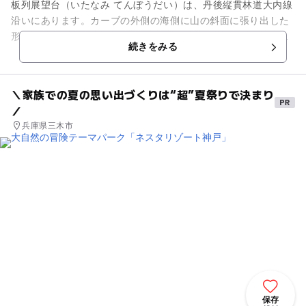
板列展望台（いたなみ てんぼうだい）は、丹後縦貫林道大内線
沿いにあります。カーブの外側の海側に山の斜面に張り出した
形の屋根とコンクリート製のベンチがあります。阿蘇海に横た
続きをみる
わる天橋立の「一字観」や...
＼家族での夏の思い出づくりは“超”夏祭りで決まり
／
兵庫県三木市
保存