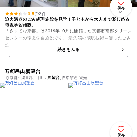
保存
121
3.5
2件
迫力満点のごみ処理施設を見学！子どもから大人まで楽しめる
環境学習施設。
「さすてな京都」は2019年10月に開館した京都市南部クリーン
センターの環境学習施設です。 最先端の環境技術を使ったごみ
処理施設を間近に見学できるだけでなく、環境について学べる
続きをみる
体験型コンテンツ...
万灯呂山展望台
展望台
京都府綴喜郡井手町 /
, 自然景観, 観光
保存