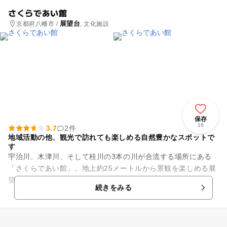
さくらであい館
展望台
京都府八幡市 /
, 文化施設
保存
16
3.7
2件
地域活動の他、観光で訪れても楽しめる自然豊かなスポットで
す
宇治川、木津川、そして桂川の3本の川が合流する場所にある
「さくらであい館」。地上約25メートルから景観を楽しめる展
望塔や多目的スペース、学習室、休憩コーナーなどの施設があ
続きをみる
ります。 地域の交...