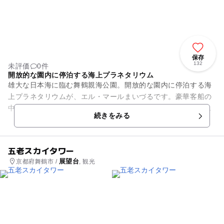
保存
132
未評価
0件
開放的な園内に停泊する海上プラネタリウム
雄大な日本海に臨む舞鶴親海公園。開放的な園内に停泊する海
上プラネタリウムが、エル・マールまいづるです。豪華客船の
中に一歩足を踏み入れると、舞鶴の歴史やエネルギー・電気に
続きをみる
関する展示、展望デッキなど...
五老スカイタワー
展望台
京都府舞鶴市 /
, 観光