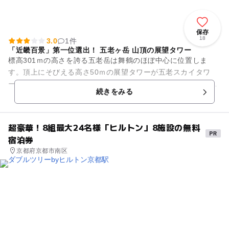
保存
18
3.0
1件
「近畿百景」第一位選出！ 五老ヶ岳 山頂の展望タワー
標高301ｍの高さを誇る五老岳は舞鶴のほぼ中心に位置しま
す。頂上にそびえる高さ50ｍの展望タワーが五老スカイタワ
ー。1995年（平成7年）に舞鶴市市制50周年事業として建設さ
続きをみる
れました。 海抜3...
超豪華！8組最大24名様「ヒルトン」8施設の無料
宿泊券
京都府京都市南区