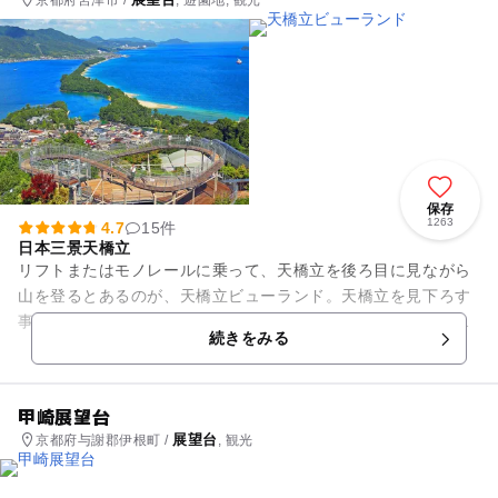
保存
1263
4.7
15件
日本三景天橋立
リフトまたはモノレールに乗って、天橋立を後ろ目に見ながら
山を登るとあるのが、天橋立ビューランド。天橋立を見下ろす
事ができる文珠山山頂にある小さな遊園地です。ここからの眺
続きをみる
めは、天橋立が天に舞い上が...
甲崎展望台
展望台
京都府与謝郡伊根町 /
, 観光