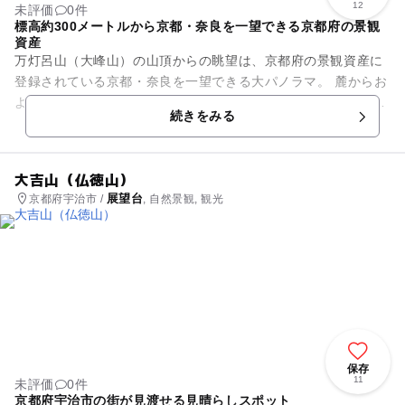
12
未評価
0件
標高約300メートルから京都・奈良を一望できる京都府の景観
資産
万灯呂山（大峰山）の山頂からの眺望は、京都府の景観資産に
登録されている京都・奈良を一望できる大パノラマ。 麓からお
よそ10分程度で到着でき、道は舗装はされているものの複雑で
続きをみる
狭いのが難点ですが、...
大吉山（仏徳山）
展望台
京都府宇治市 /
, 自然景観, 観光
保存
11
未評価
0件
京都府宇治市の街が見渡せる見晴らしスポット