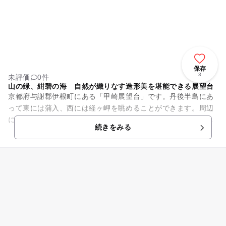
保存
3
未評価
0件
山の緑、紺碧の海 自然が織りなす造形美を堪能できる展望台
京都府与謝郡伊根町にある「甲崎展望台」です。丹後半島にあ
って東には蒲入、西には経ヶ岬を眺めることができます。周辺
には眺望を遮るような建物がないため、自然のままの景色を楽
続きをみる
しむことができます。展望台...