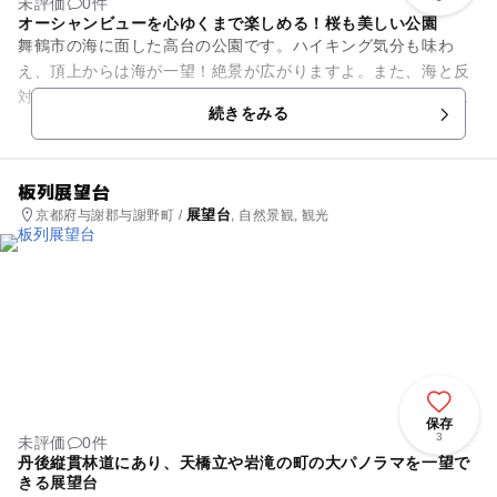
未評価
0件
オーシャンビューを心ゆくまで楽しめる！桜も美しい公園
舞鶴市の海に面した高台の公園です。ハイキング気分も味わ
え、頂上からは海が一望！絶景が広がりますよ。また、海と反
対側には舞鶴市街の景色も広がります。海に沈む夕日も息を呑
続きをみる
む美しさです！子どもでも登る...
板列展望台
展望台
京都府与謝郡与謝野町 /
, 自然景観, 観光
保存
3
未評価
0件
丹後縦貫林道にあり、天橋立や岩滝の町の大パノラマを一望で
きる展望台