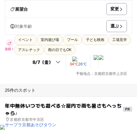
変更
展望台
選ぶ
対象年齢
イベント
室内遊び場
プール
子ども映画
工場見学
注目！
アスレチック
雨の日でもOK
34°C
26°C
予報地点：京都府京都市上京区
25件のスポット
年中無休いつでも遊べる☆屋内で雨も暑さもへっち
ゃら♪
京都府京都市中京区