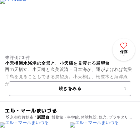
保存
4
未評価
0件
小天橋海水浴場の全景と、小天橋を見渡せる展望台
西の天橋立、小天橋と久美浜湾・日本海が、運がよければ能登
半島を見ることもできる展望所。小天橋は、松並木と海岸線
が、宮津市にある日本三景・天橋立(あまのはしだて)に似てい
続きをみる
ることから、小さな天橋と呼...
エル・マールまいづる
展望台
京都府舞鶴市 /
, 博物館・科学館, 体験施設, 観光, プラネタリウ
ム・天文台