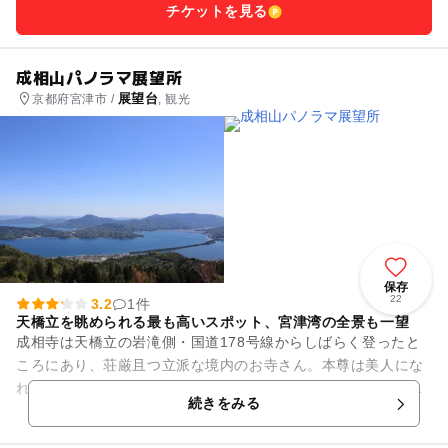
チケットを見る
成相山パノラマ展望所
展望台
京都府宮津市 /
, 観光
保存
22
3.2
1件
天橋立を眺められる最も高いスポット、宮津湾の全景も一望
成相寺は天橋立の岩滝側・国道178号線からしばらく登ったと
ころにあり、荘厳且つ立派な境内のお寺さん。本尊は美人にな
れる観音様で一願一言地蔵というひとつだけ願いをかなえてく
続きをみる
れるお地蔵さんがあります...