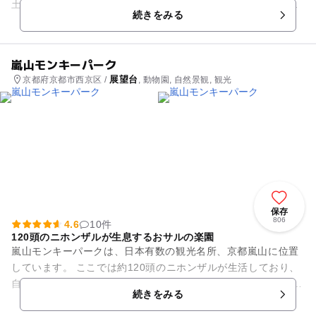
土産屋などたくさんのお店が軒を連ねており、グルメやショッ
続きをみる
ピングも楽しめます。春は桜...
嵐山モンキーパーク
展望台
京都府京都市西京区 /
, 動物園, 自然景観, 観光
保存
806
4.6
10件
120頭のニホンザルが生息するおサルの楽園
嵐山モンキーパークは、日本有数の観光名所、京都嵐山に位置
しています。 ここでは約120頭のニホンザルが生活しており、
自然のままの姿や様子を間近で見ることができます。 おサルに
続きをみる
餌やり体験のでき...