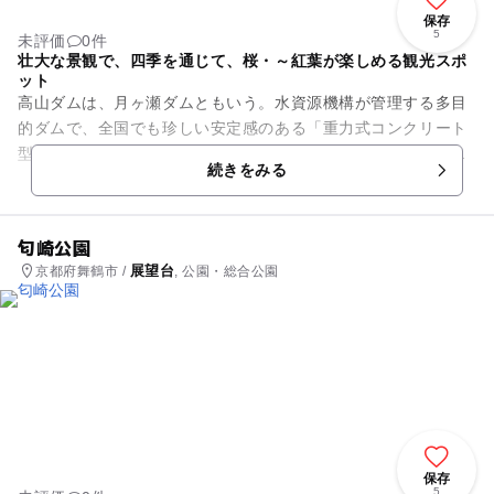
保存
5
未評価
0件
壮大な景観で、四季を通じて、桜・～紅葉が楽しめる観光スポ
ット
高山ダムは、月ヶ瀬ダムともいう。水資源機構が管理する多目
的ダムで、全国でも珍しい安定感のある「重力式コンクリート
型式」と曲線美のある「アーチ式コンクリート型式」との両方
続きをみる
の特性を持ちます。「月ヶ瀬...
匂崎公園
展望台
京都府舞鶴市 /
, 公園・総合公園
保存
5